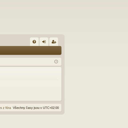
FA
řih
eg
Q
lá
ist
sit
ro
se
va
t
s z fóra
Všechny časy jsou v
UTC+02:00