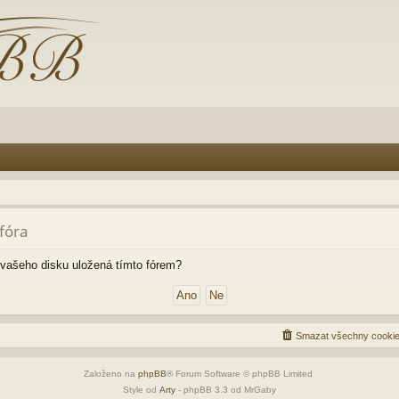
fóra
vašeho disku uložená tímto fórem?
Smazat všechny cookie
Založeno na
phpBB
® Forum Software © phpBB Limited
Style od
Arty
- phpBB 3.3 od MrGaby