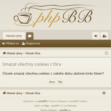
Hledat rýmy
ór
řih
eg
Přihlásit se
Registrovat
a
lá
ist
Hledat rýmy
Obsah fóra
sit
ro
Smazat všechny cookies z fóra
se
va
t
Chcete smazat všechna cookies z vašeho disku uložená tímto fórem?
Hledat rýmy
Obsah fóra
Založeno na
phpBB
® Forum Software © phpBB Limited
Style od
Arty
- phpBB 3.3 od MrGaby
Český překlad –
phpBB.cz