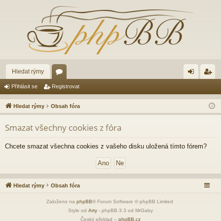
Hledat rýmy
ór
řih
eg
Přihlásit se
Registrovat
a
lá
ist
Hledat rýmy
Obsah fóra
sit
ro
Smazat všechny cookies z fóra
se
va
t
Chcete smazat všechna cookies z vašeho disku uložená tímto fórem?
Hledat rýmy
Obsah fóra
Založeno na
phpBB
® Forum Software © phpBB Limited
Style od
Arty
- phpBB 3.3 od MrGaby
Český překlad –
phpBB.cz