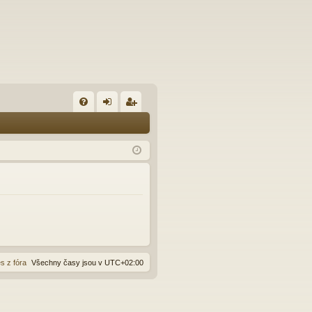
FA
řih
eg
Q
lá
ist
sit
ro
se
va
t
s z fóra
Všechny časy jsou v
UTC+02:00