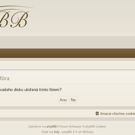
fóra
vašeho disku uložená tímto fórem?
Smazat všechny cookie
Založeno na
phpBB
® Forum Software © phpBB Limited
Style od
Arty
- phpBB 3.3 od MrGaby