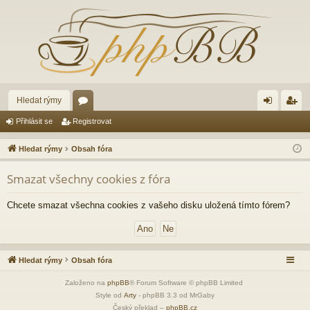
Hledat rýmy
ór
řih
eg
Přihlásit se
Registrovat
a
lá
ist
Hledat rýmy
Obsah fóra
sit
ro
Smazat všechny cookies z fóra
se
va
t
Chcete smazat všechna cookies z vašeho disku uložená tímto fórem?
Hledat rýmy
Obsah fóra
Založeno na
phpBB
® Forum Software © phpBB Limited
Style od
Arty
- phpBB 3.3 od MrGaby
Český překlad –
phpBB.cz