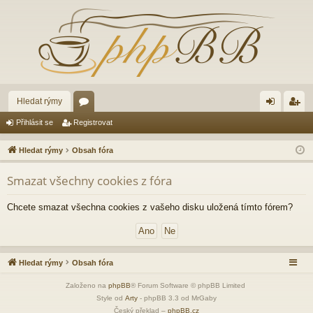
Hledat rýmy
ór
řih
eg
Přihlásit se
Registrovat
a
lá
ist
Hledat rýmy
Obsah fóra
sit
ro
Smazat všechny cookies z fóra
se
va
t
Chcete smazat všechna cookies z vašeho disku uložená tímto fórem?
Hledat rýmy
Obsah fóra
Založeno na
phpBB
® Forum Software © phpBB Limited
Style od
Arty
- phpBB 3.3 od MrGaby
Český překlad –
phpBB.cz