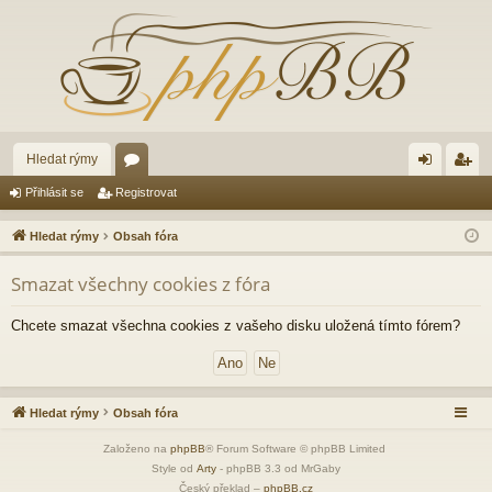
Hledat rýmy
ór
řih
eg
Přihlásit se
Registrovat
a
lá
ist
Hledat rýmy
Obsah fóra
sit
ro
Smazat všechny cookies z fóra
se
va
t
Chcete smazat všechna cookies z vašeho disku uložená tímto fórem?
Hledat rýmy
Obsah fóra
Založeno na
phpBB
® Forum Software © phpBB Limited
Style od
Arty
- phpBB 3.3 od MrGaby
Český překlad –
phpBB.cz