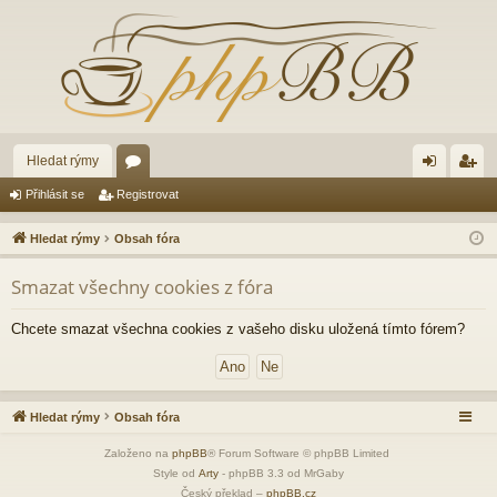
Hledat rýmy
ór
řih
eg
Přihlásit se
Registrovat
a
lá
ist
Hledat rýmy
Obsah fóra
sit
ro
Smazat všechny cookies z fóra
se
va
t
Chcete smazat všechna cookies z vašeho disku uložená tímto fórem?
Hledat rýmy
Obsah fóra
Založeno na
phpBB
® Forum Software © phpBB Limited
Style od
Arty
- phpBB 3.3 od MrGaby
Český překlad –
phpBB.cz