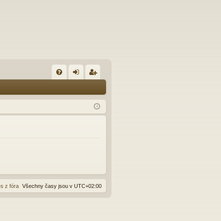
FA
řih
eg
Q
lá
ist
sit
ro
se
va
t
s z fóra
Všechny časy jsou v
UTC+02:00