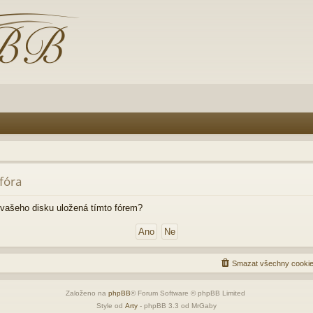
fóra
vašeho disku uložená tímto fórem?
Smazat všechny cookie
Založeno na
phpBB
® Forum Software © phpBB Limited
Style od
Arty
- phpBB 3.3 od MrGaby