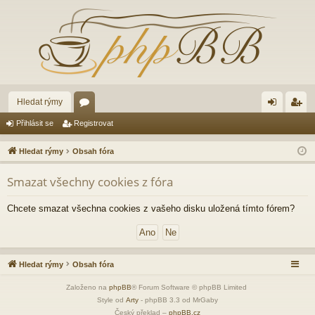
Hledat rýmy
ór
řih
eg
Přihlásit se
Registrovat
a
lá
ist
Hledat rýmy
Obsah fóra
sit
ro
Smazat všechny cookies z fóra
se
va
t
Chcete smazat všechna cookies z vašeho disku uložená tímto fórem?
Hledat rýmy
Obsah fóra
Založeno na
phpBB
® Forum Software © phpBB Limited
Style od
Arty
- phpBB 3.3 od MrGaby
Český překlad –
phpBB.cz