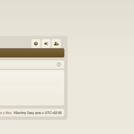
FA
řih
eg
Q
lá
ist
sit
ro
se
va
t
s z fóra
Všechny časy jsou v
UTC+02:00