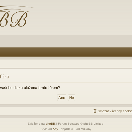
fóra
vašeho disku uložená tímto fórem?
Smazat všechny cookie
Založeno na
phpBB
® Forum Software © phpBB Limited
Style od
Arty
- phpBB 3.3 od MrGaby