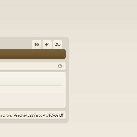
FA
řih
eg
Q
lá
ist
sit
ro
se
va
t
s z fóra
Všechny časy jsou v
UTC+02:00