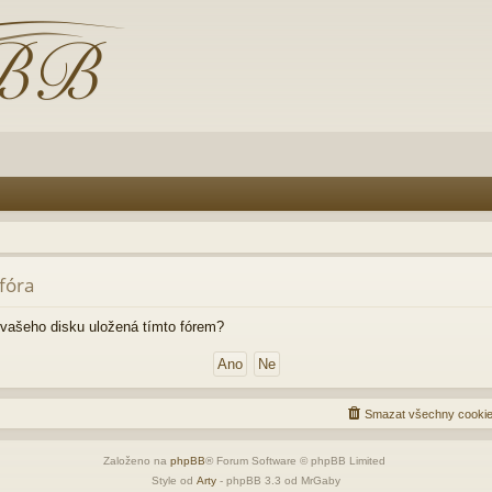
fóra
vašeho disku uložená tímto fórem?
Smazat všechny cookie
Založeno na
phpBB
® Forum Software © phpBB Limited
Style od
Arty
- phpBB 3.3 od MrGaby