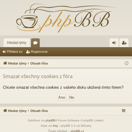
Hledat rýmy
ór
řih
eg
Přihlásit se
Registrovat
a
lá
ist
Hledat rýmy
Obsah fóra
sit
ro
Smazat všechny cookies z fóra
se
va
t
Chcete smazat všechna cookies z vašeho disku uložená tímto fórem?
Hledat rýmy
Obsah fóra
Založeno na
phpBB
® Forum Software © phpBB Limited
Style od
Arty
- phpBB 3.3 od MrGaby
Český překlad –
phpBB.cz