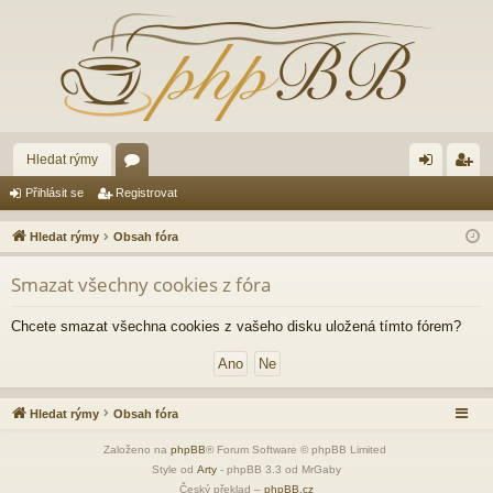
Hledat rýmy
ór
řih
eg
Přihlásit se
Registrovat
a
lá
ist
Hledat rýmy
Obsah fóra
sit
ro
Smazat všechny cookies z fóra
se
va
t
Chcete smazat všechna cookies z vašeho disku uložená tímto fórem?
Hledat rýmy
Obsah fóra
Založeno na
phpBB
® Forum Software © phpBB Limited
Style od
Arty
- phpBB 3.3 od MrGaby
Český překlad –
phpBB.cz