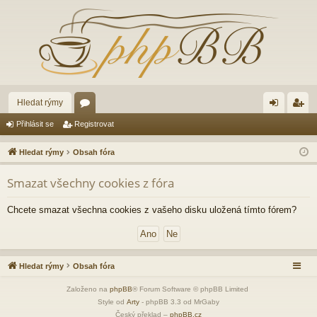
Hledat rýmy
ór
řih
eg
Přihlásit se
Registrovat
a
lá
ist
Hledat rýmy
Obsah fóra
sit
ro
Smazat všechny cookies z fóra
se
va
t
Chcete smazat všechna cookies z vašeho disku uložená tímto fórem?
Hledat rýmy
Obsah fóra
Založeno na
phpBB
® Forum Software © phpBB Limited
Style od
Arty
- phpBB 3.3 od MrGaby
Český překlad –
phpBB.cz