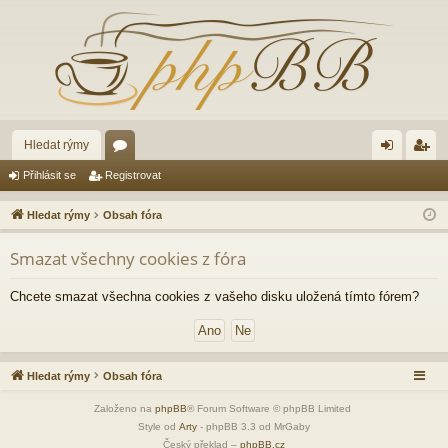
Hledat rýmy
ór
řih
eg
Přihlásit se
Registrovat
a
lá
ist
Hledat rýmy
Obsah fóra
sit
ro
Smazat všechny cookies z fóra
se
va
t
Chcete smazat všechna cookies z vašeho disku uložená tímto fórem?
Hledat rýmy
Obsah fóra
Založeno na
phpBB
® Forum Software © phpBB Limited
Style od
Arty
- phpBB 3.3 od MrGaby
Český překlad –
phpBB.cz