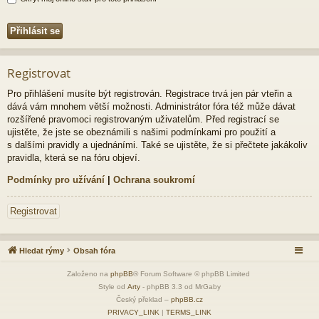
Registrovat
Pro přihlášení musíte být registrován. Registrace trvá jen pár vteřin a
dává vám mnohem větší možnosti. Administrátor fóra též může dávat
rozšířené pravomoci registrovaným uživatelům. Před registrací se
ujistěte, že jste se obeznámili s našimi podmínkami pro použití a
s dalšími pravidly a ujednáními. Také se ujistěte, že si přečtete jakákoliv
pravidla, která se na fóru objeví.
Podmínky pro užívání
|
Ochrana soukromí
Registrovat
Hledat rýmy
Obsah fóra
Založeno na
phpBB
® Forum Software © phpBB Limited
Style od
Arty
- phpBB 3.3 od MrGaby
Český překlad –
phpBB.cz
PRIVACY_LINK
|
TERMS_LINK