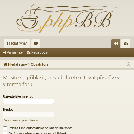
Hledat rýmy
ór
řih
eg
Přihlásit se
Registrovat
a
lá
ist
Hledat rýmy
Obsah fóra
sit
ro
Musíte se přihlásit, pokud chcete citovat příspěvky
se
va
v tomto fóru.
t
Uživatelské jméno:
Heslo:
Zapomněl(a) jsem heslo
Přihlásit mě automaticky při každé návštěvě
Skrýt můj online stav pro toto přihlášení