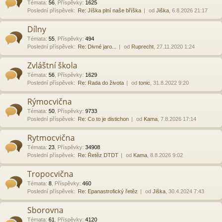
Témata
:
56
,
Příspěvky
:
1625
Poslední příspěvek:
Re: Jíška plní naše bříška
od
Jiška
, 6.8.2026 21:17
Dílny
Témata
:
55
,
Příspěvky
:
494
Poslední příspěvek:
Re: Divné jaro...
od
Ruprecht
, 27.11.2020 1:24
Zvláštní škola
Témata
:
56
,
Příspěvky
:
1629
Poslední příspěvek:
Re: Rada do života
od
tonic
, 31.8.2022 9:20
Rýmocvična
Témata
:
50
,
Příspěvky
:
9733
Poslední příspěvek:
Re: Co to je distichon
od
Kama
, 7.8.2026 17:14
Rytmocvična
Témata
:
23
,
Příspěvky
:
34908
Poslední příspěvek:
Re: Řetěz DTDT
od
Kama
, 8.8.2026 9:02
Tropocvična
Témata
:
8
,
Příspěvky
:
460
Poslední příspěvek:
Re: Epanastrofický řetěz
od
Jiška
, 30.4.2024 7:43
Sborovna
Témata
:
61
,
Příspěvky
:
4120