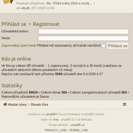
Poslední příspěvek:
Re: Třídní kniha 2024 a nověj…
od
vitsoft
, 28.7.2026 13:50
Přihlásit se
•
Registrovat
Uživatelské jméno:
Heslo:
Zapomněl(a) jsem heslo
Přihlásit mě automaticky při každé návštěvě
Kdo je online
Ve fóru je celkem
37
uživatelů :: 1 registrovaný, 0 skrytých a 36 hostů (založeno na
uživatelích aktivních během posledních 15 minut)
Nejvíce zde současně bylo přítomno
5568
uživatelů dne 8.4.2026 4:17
Statistiky
Celkem příspěvků
58624
• Celkem témat
365
• Celkem zaregistrovaných uživatelů
563
•
Nejnovějším uživatelem je
Dante
Hledat rýmy
Obsah fóra
Založeno na
phpBB
® Forum Software © phpBB Limited
Style od
Arty
- phpBB 3.3 od MrGaby
Český překlad –
phpBB.cz
PRIVACY_LINK
|
TERMS_LINK