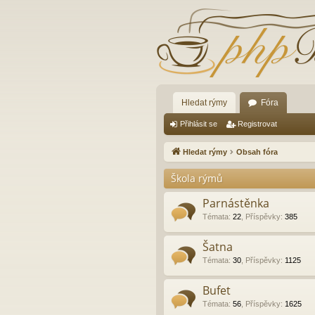
Hledat rýmy
Fóra
Přihlásit se
Registrovat
Hledat rýmy
Obsah fóra
Škola rýmů
Parnástěnka
Témata
:
22
,
Příspěvky
:
385
Šatna
Témata
:
30
,
Příspěvky
:
1125
Bufet
Témata
:
56
,
Příspěvky
:
1625