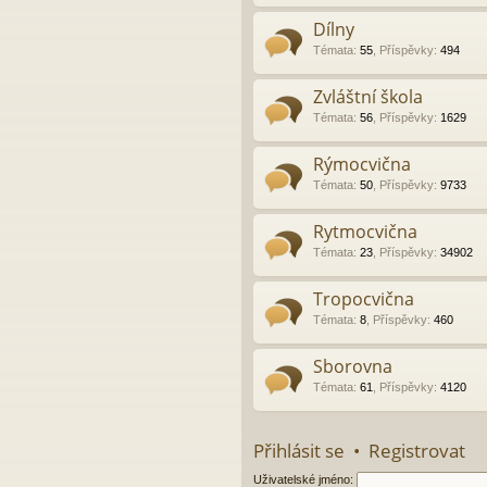
Dílny
Témata
:
55
,
Příspěvky
:
494
Zvláštní škola
Témata
:
56
,
Příspěvky
:
1629
Rýmocvična
Témata
:
50
,
Příspěvky
:
9733
Rytmocvična
Témata
:
23
,
Příspěvky
:
34902
Tropocvična
Témata
:
8
,
Příspěvky
:
460
Sborovna
Témata
:
61
,
Příspěvky
:
4120
Přihlásit se
•
Registrovat
Uživatelské jméno: