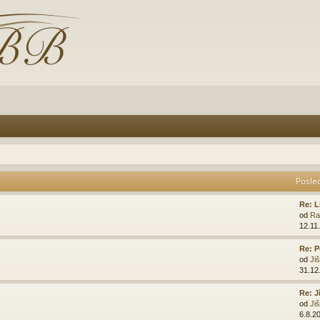
Posle
Re: L
od
Ra
12.11
Re: P
od
Ji
31.12
Re: J
od
Ji
6.8.2