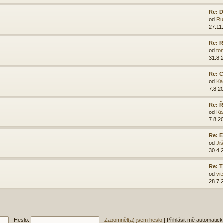
Re: D
od
Ru
27.11
Re: R
od
ton
31.8.
Re: C
od
Ka
7.8.2
Re: 
od
Ka
7.8.2
Re: E
od
Ji
30.4.
Re: T
od
vit
28.7.
Heslo:
Zapomněl(a) jsem heslo
|
Přihlásit mě automatic