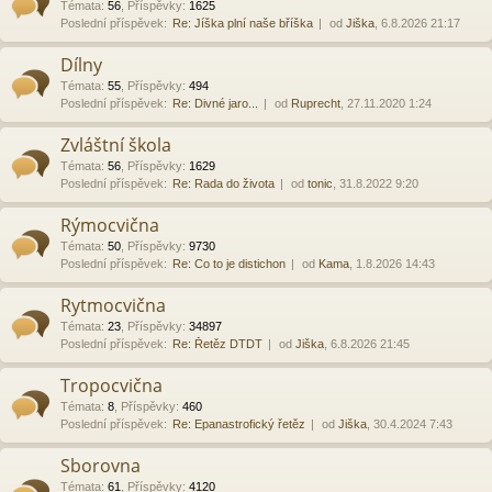
Témata
:
56
,
Příspěvky
:
1625
Poslední příspěvek:
Re: Jíška plní naše bříška
od
Jiška
, 6.8.2026 21:17
Dílny
Témata
:
55
,
Příspěvky
:
494
Poslední příspěvek:
Re: Divné jaro...
od
Ruprecht
, 27.11.2020 1:24
Zvláštní škola
Témata
:
56
,
Příspěvky
:
1629
Poslední příspěvek:
Re: Rada do života
od
tonic
, 31.8.2022 9:20
Rýmocvična
Témata
:
50
,
Příspěvky
:
9730
Poslední příspěvek:
Re: Co to je distichon
od
Kama
, 1.8.2026 14:43
Rytmocvična
Témata
:
23
,
Příspěvky
:
34897
Poslední příspěvek:
Re: Řetěz DTDT
od
Jiška
, 6.8.2026 21:45
Tropocvična
Témata
:
8
,
Příspěvky
:
460
Poslední příspěvek:
Re: Epanastrofický řetěz
od
Jiška
, 30.4.2024 7:43
Sborovna
Témata
:
61
,
Příspěvky
:
4120