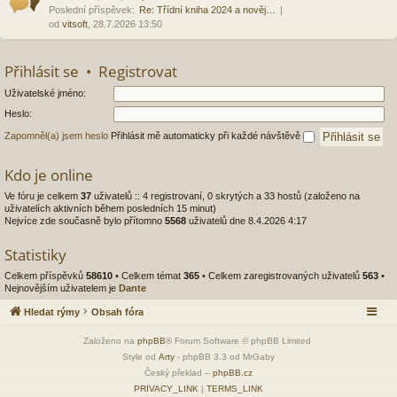
Poslední příspěvek:
Re: Třídní kniha 2024 a nověj…
od
vitsoft
, 28.7.2026 13:50
Přihlásit se
•
Registrovat
Uživatelské jméno:
Heslo:
Zapomněl(a) jsem heslo
Přihlásit mě automaticky při každé návštěvě
Kdo je online
Ve fóru je celkem
37
uživatelů :: 4 registrovaní, 0 skrytých a 33 hostů (založeno na
uživatelích aktivních během posledních 15 minut)
Nejvíce zde současně bylo přítomno
5568
uživatelů dne 8.4.2026 4:17
Statistiky
Celkem příspěvků
58610
• Celkem témat
365
• Celkem zaregistrovaných uživatelů
563
•
Nejnovějším uživatelem je
Dante
Hledat rýmy
Obsah fóra
Založeno na
phpBB
® Forum Software © phpBB Limited
Style od
Arty
- phpBB 3.3 od MrGaby
Český překlad –
phpBB.cz
PRIVACY_LINK
|
TERMS_LINK