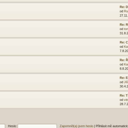
Re: D
od
Ru
27.11
Re: R
od
ton
31.8.
Re: C
od
Ka
7.8.2
Re: 
od
Ka
8.8.2
Re: E
od
Ji
30.4.
Re: T
od
vit
28.7.
Heslo:
Zapomněl(a) jsem heslo
|
Přihlásit mě automatic