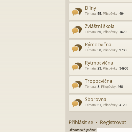
Dílny
Témata
:
55
,
Příspěvky
:
494
Zvláštní škola
Témata
:
56
,
Příspěvky
:
1629
Rýmocvična
Témata
:
50
,
Příspěvky
:
9733
Rytmocvična
Témata
:
23
,
Příspěvky
:
34908
Tropocvična
Témata
:
8
,
Příspěvky
:
460
Sborovna
Témata
:
61
,
Příspěvky
:
4120
Přihlásit se
•
Registrovat
Uživatelské jméno: