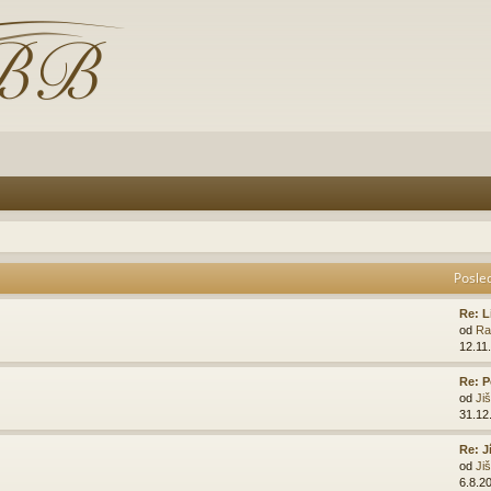
Posle
Re: L
od
Ra
12.11
Re: P
od
Ji
31.12
Re: J
od
Ji
6.8.2