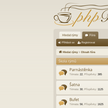
Hledat rýmy
Fóra
Přihlásit se
Registrovat
Hledat rýmy
Obsah fóra
Škola rýmů
Parnástěnka
Témata
:
22
,
Příspěvky
:
385
Šatna
Témata
:
30
,
Příspěvky
:
1125
Bufet
Témata
:
56
,
Příspěvky
:
1625