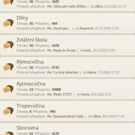
Témata
:
56
,
Příspěvky
:
1625
Poslední příspěvek:
Re: Jíška plní naše bříška
od
Jiška
, 6.8.2026 21:17
Dílny
Témata
:
55
,
Příspěvky
:
494
Poslední příspěvek:
Re: Divné jaro...
od
Ruprecht
, 27.11.2020 1:24
Zvláštní škola
Témata
:
56
,
Příspěvky
:
1629
Poslední příspěvek:
Re: Rada do života
od
tonic
, 31.8.2022 9:20
Rýmocvična
Témata
:
50
,
Příspěvky
:
9733
Poslední příspěvek:
Re: Co to je distichon
od
Kama
, 7.8.2026 17:14
Rytmocvična
Témata
:
23
,
Příspěvky
:
34908
Poslední příspěvek:
Re: Řetěz DTDT
od
Kama
, 8.8.2026 9:02
Tropocvična
Témata
:
8
,
Příspěvky
:
460
Poslední příspěvek:
Re: Epanastrofický řetěz
od
Jiška
, 30.4.2024 7:43
Sborovna
Témata
:
61
,
Příspěvky
:
4120