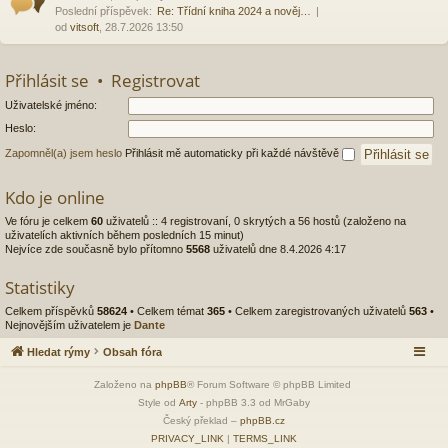
Poslední příspěvek:
Re: Třídní kniha 2024 a nověj…
od
vitsoft
, 28.7.2026 13:50
Přihlásit se
•
Registrovat
Uživatelské jméno:
Heslo:
Zapomněl(a) jsem heslo
Přihlásit mě automaticky při každé návštěvě
Kdo je online
Ve fóru je celkem
60
uživatelů :: 4 registrovaní, 0 skrytých a 56 hostů (založeno na
uživatelích aktivních během posledních 15 minut)
Nejvíce zde současně bylo přítomno
5568
uživatelů dne 8.4.2026 4:17
Statistiky
Celkem příspěvků
58624
• Celkem témat
365
• Celkem zaregistrovaných uživatelů
563
•
Nejnovějším uživatelem je
Dante
Hledat rýmy
Obsah fóra
Založeno na
phpBB
® Forum Software © phpBB Limited
Style od
Arty
- phpBB 3.3 od MrGaby
Český překlad –
phpBB.cz
PRIVACY_LINK
|
TERMS_LINK