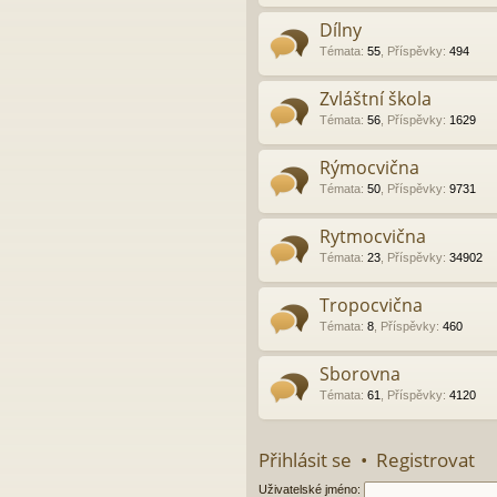
Dílny
Témata
:
55
,
Příspěvky
:
494
Zvláštní škola
Témata
:
56
,
Příspěvky
:
1629
Rýmocvična
Témata
:
50
,
Příspěvky
:
9731
Rytmocvična
Témata
:
23
,
Příspěvky
:
34902
Tropocvična
Témata
:
8
,
Příspěvky
:
460
Sborovna
Témata
:
61
,
Příspěvky
:
4120
Přihlásit se
•
Registrovat
Uživatelské jméno: