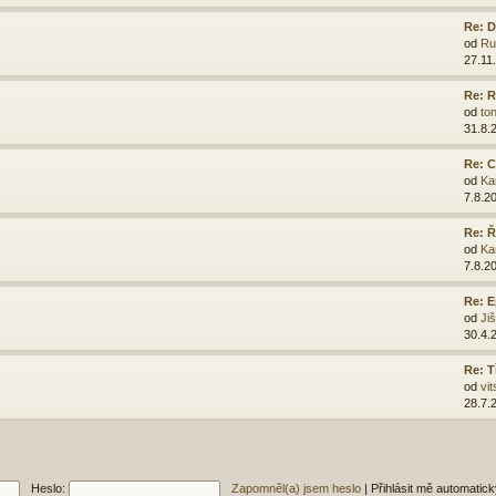
Re: D
od
Ru
27.11
Re: R
od
ton
31.8.
Re: C
od
Ka
7.8.2
Re: 
od
Ka
7.8.2
Re: E
od
Ji
30.4.
Re: T
od
vit
28.7.
Heslo:
Zapomněl(a) jsem heslo
|
Přihlásit mě automatic