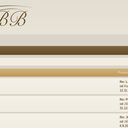
Posle
Re: L
od
Ra
12.11
Re: P
od
Ji
31.12
Re: J
od
Ji
6.8.2