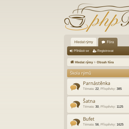
Hledat rýmy
Fóra
Přihlásit se
Registrovat
Hledat rýmy
Obsah fóra
Škola rýmů
Parnástěnka
Témata
:
22
,
Příspěvky
:
385
Šatna
Témata
:
30
,
Příspěvky
:
1125
Bufet
Témata
:
56
,
Příspěvky
:
1625