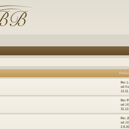
Posle
Re: L
od
Ra
12.11
Re: P
od
Ji
31.12
Re: J
od
Ji
2.8.2