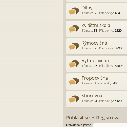
Dílny
Témata
:
55
,
Příspěvky
:
494
Zvláštní škola
Témata
:
56
,
Příspěvky
:
1629
Rýmocvična
Témata
:
50
,
Příspěvky
:
9730
Rytmocvična
Témata
:
23
,
Příspěvky
:
34892
Tropocvična
Témata
:
8
,
Příspěvky
:
460
Sborovna
Témata
:
61
,
Příspěvky
:
4120
Přihlásit se
•
Registrovat
Uživatelské jméno: