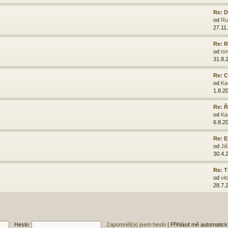
Re: D
od
Ru
27.11
Re: R
od
ton
31.8.
Re: C
od
Ka
1.8.2
Re: 
od
Ka
6.8.2
Re: E
od
Ji
30.4.
Re: T
od
vit
28.7.
Heslo:
Zapomněl(a) jsem heslo
|
Přihlásit mě automatic