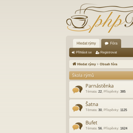
Hledat rýmy
Fóra
Přihlásit se
Registrovat
Hledat rýmy
Obsah fóra
Škola rýmů
Parnástěnka
Témata
:
22
,
Příspěvky
:
385
Šatna
Témata
:
30
,
Příspěvky
:
1125
Bufet
Témata
:
56
,
Příspěvky
:
1624