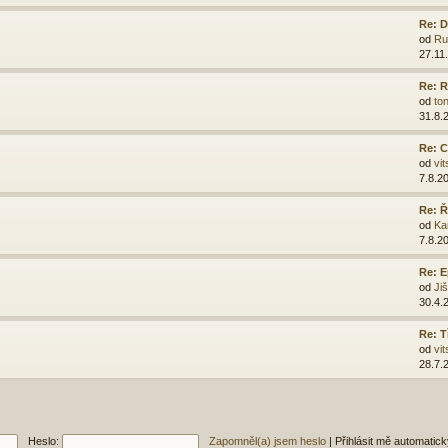
Re: D
od
Ru
27.11
Re: R
od
ton
31.8.
Re: C
od
vit
7.8.2
Re: 
od
Ka
7.8.2
Re: E
od
Ji
30.4.
Re: T
od
vit
28.7.
Heslo:
Zapomněl(a) jsem heslo
|
Přihlásit mě automatic