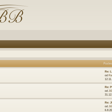
Posle
Re: L
od
Ra
12.11
Re: P
od
Ji
31.12
Re: J
od
Ji
6.8.2