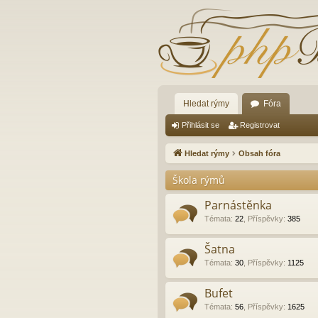
Hledat rýmy
Fóra
Přihlásit se
Registrovat
Hledat rýmy
Obsah fóra
Škola rýmů
Parnástěnka
Témata
:
22
,
Příspěvky
:
385
Šatna
Témata
:
30
,
Příspěvky
:
1125
Bufet
Témata
:
56
,
Příspěvky
:
1625