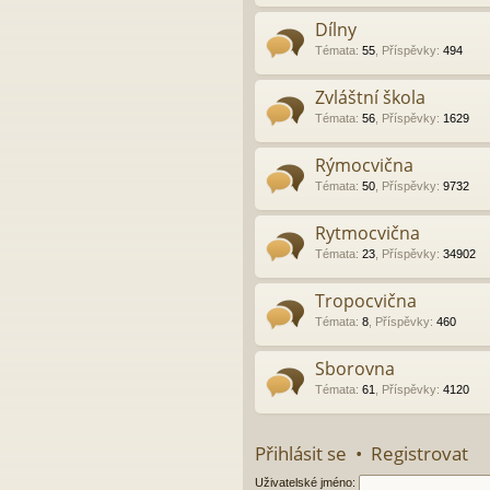
Dílny
Témata
:
55
,
Příspěvky
:
494
Zvláštní škola
Témata
:
56
,
Příspěvky
:
1629
Rýmocvična
Témata
:
50
,
Příspěvky
:
9732
Rytmocvična
Témata
:
23
,
Příspěvky
:
34902
Tropocvična
Témata
:
8
,
Příspěvky
:
460
Sborovna
Témata
:
61
,
Příspěvky
:
4120
Přihlásit se
•
Registrovat
Uživatelské jméno: