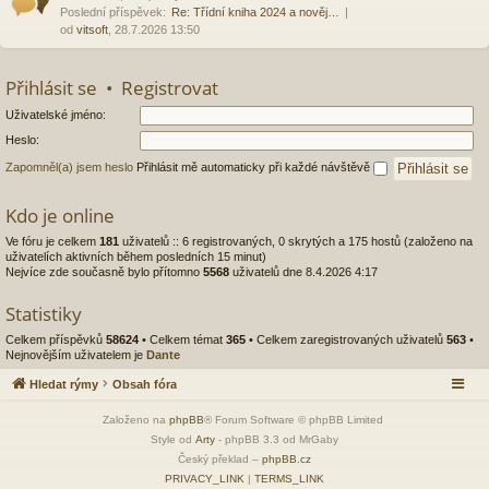
Poslední příspěvek:
Re: Třídní kniha 2024 a nověj…
od
vitsoft
, 28.7.2026 13:50
Přihlásit se
•
Registrovat
Uživatelské jméno:
Heslo:
Zapomněl(a) jsem heslo
Přihlásit mě automaticky při každé návštěvě
Kdo je online
Ve fóru je celkem
181
uživatelů :: 6 registrovaných, 0 skrytých a 175 hostů (založeno na
uživatelích aktivních během posledních 15 minut)
Nejvíce zde současně bylo přítomno
5568
uživatelů dne 8.4.2026 4:17
Statistiky
Celkem příspěvků
58624
• Celkem témat
365
• Celkem zaregistrovaných uživatelů
563
•
Nejnovějším uživatelem je
Dante
Hledat rýmy
Obsah fóra
Založeno na
phpBB
® Forum Software © phpBB Limited
Style od
Arty
- phpBB 3.3 od MrGaby
Český překlad –
phpBB.cz
PRIVACY_LINK
|
TERMS_LINK