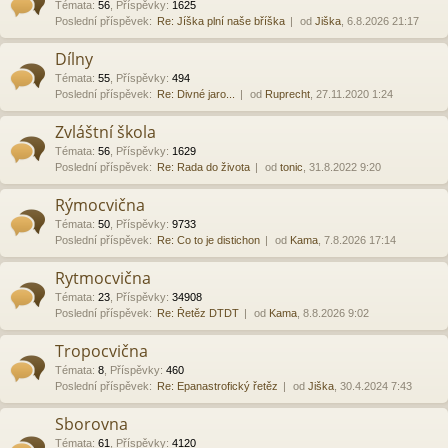
Témata
:
56
,
Příspěvky
:
1625
Poslední příspěvek:
Re: Jíška plní naše bříška
od
Jiška
, 6.8.2026 21:17
Dílny
Témata
:
55
,
Příspěvky
:
494
Poslední příspěvek:
Re: Divné jaro...
od
Ruprecht
, 27.11.2020 1:24
Zvláštní škola
Témata
:
56
,
Příspěvky
:
1629
Poslední příspěvek:
Re: Rada do života
od
tonic
, 31.8.2022 9:20
Rýmocvična
Témata
:
50
,
Příspěvky
:
9733
Poslední příspěvek:
Re: Co to je distichon
od
Kama
, 7.8.2026 17:14
Rytmocvična
Témata
:
23
,
Příspěvky
:
34908
Poslední příspěvek:
Re: Řetěz DTDT
od
Kama
, 8.8.2026 9:02
Tropocvična
Témata
:
8
,
Příspěvky
:
460
Poslední příspěvek:
Re: Epanastrofický řetěz
od
Jiška
, 30.4.2024 7:43
Sborovna
Témata
:
61
,
Příspěvky
:
4120