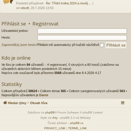
Poslední příspěvek:
Re: Třídní kniha 2024 a nověj…
od
vitsoft
, 28.7.2026 13:50
Přihlásit se
•
Registrovat
Uživatelské jméno:
Heslo:
Zapomněl(a) jsem heslo
Přihlásit mě automaticky při každé návštěvě
Kdo je online
Ve fóru je celkem
84
uživatelů :: 4 registrovaní, 0 skrytých a 80 hostů (založeno na
uživatelích aktivních během posledních 15 minut)
Nejvíce zde současně bylo přítomno
5568
uživatelů dne 8.4.2026 4:17
Statistiky
Celkem příspěvků
58624
• Celkem témat
365
• Celkem zaregistrovaných uživatelů
563
•
Nejnovějším uživatelem je
Dante
Hledat rýmy
Obsah fóra
Založeno na
phpBB
® Forum Software © phpBB Limited
Style od
Arty
- phpBB 3.3 od MrGaby
Český překlad –
phpBB.cz
PRIVACY_LINK
|
TERMS_LINK