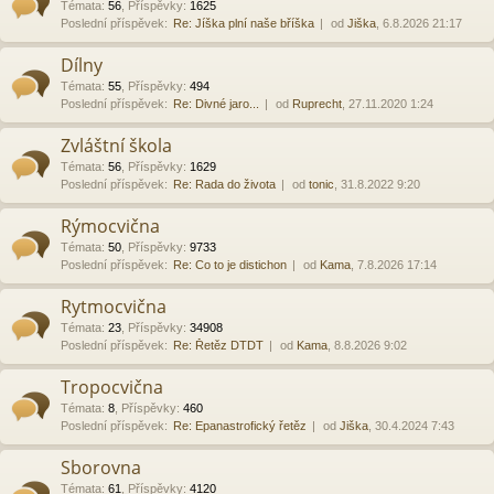
Témata
:
56
,
Příspěvky
:
1625
Poslední příspěvek:
Re: Jíška plní naše bříška
od
Jiška
, 6.8.2026 21:17
Dílny
Témata
:
55
,
Příspěvky
:
494
Poslední příspěvek:
Re: Divné jaro...
od
Ruprecht
, 27.11.2020 1:24
Zvláštní škola
Témata
:
56
,
Příspěvky
:
1629
Poslední příspěvek:
Re: Rada do života
od
tonic
, 31.8.2022 9:20
Rýmocvična
Témata
:
50
,
Příspěvky
:
9733
Poslední příspěvek:
Re: Co to je distichon
od
Kama
, 7.8.2026 17:14
Rytmocvična
Témata
:
23
,
Příspěvky
:
34908
Poslední příspěvek:
Re: Řetěz DTDT
od
Kama
, 8.8.2026 9:02
Tropocvična
Témata
:
8
,
Příspěvky
:
460
Poslední příspěvek:
Re: Epanastrofický řetěz
od
Jiška
, 30.4.2024 7:43
Sborovna
Témata
:
61
,
Příspěvky
:
4120