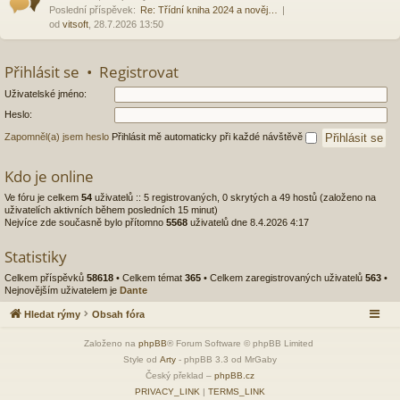
Poslední příspěvek:
Re: Třídní kniha 2024 a nověj…
od
vitsoft
, 28.7.2026 13:50
Přihlásit se
•
Registrovat
Uživatelské jméno:
Heslo:
Zapomněl(a) jsem heslo
Přihlásit mě automaticky při každé návštěvě
Kdo je online
Ve fóru je celkem
54
uživatelů :: 5 registrovaných, 0 skrytých a 49 hostů (založeno na
uživatelích aktivních během posledních 15 minut)
Nejvíce zde současně bylo přítomno
5568
uživatelů dne 8.4.2026 4:17
Statistiky
Celkem příspěvků
58618
• Celkem témat
365
• Celkem zaregistrovaných uživatelů
563
•
Nejnovějším uživatelem je
Dante
Hledat rýmy
Obsah fóra
Založeno na
phpBB
® Forum Software © phpBB Limited
Style od
Arty
- phpBB 3.3 od MrGaby
Český překlad –
phpBB.cz
PRIVACY_LINK
|
TERMS_LINK