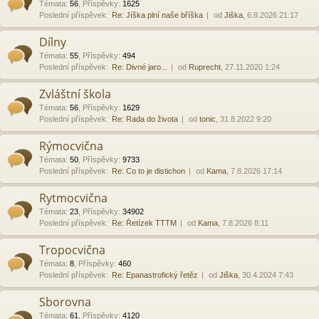
Témata
:
56
,
Příspěvky
:
1625
Poslední příspěvek:
Re: Jíška plní naše bříška
od
Jiška
, 6.8.2026 21:17
Dílny
Témata
:
55
,
Příspěvky
:
494
Poslední příspěvek:
Re: Divné jaro...
od
Ruprecht
, 27.11.2020 1:24
Zvláštní škola
Témata
:
56
,
Příspěvky
:
1629
Poslední příspěvek:
Re: Rada do života
od
tonic
, 31.8.2022 9:20
Rýmocvična
Témata
:
50
,
Příspěvky
:
9733
Poslední příspěvek:
Re: Co to je distichon
od
Kama
, 7.8.2026 17:14
Rytmocvična
Témata
:
23
,
Příspěvky
:
34902
Poslední příspěvek:
Re: Řetízek TTTM
od
Kama
, 7.8.2026 8:11
Tropocvična
Témata
:
8
,
Příspěvky
:
460
Poslední příspěvek:
Re: Epanastrofický řetěz
od
Jiška
, 30.4.2024 7:43
Sborovna
Témata
:
61
,
Příspěvky
:
4120