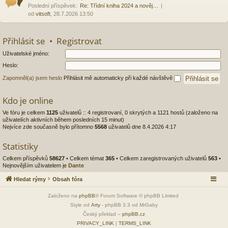
Poslední příspěvek:
Re: Třídní kniha 2024 a nověj…
od
vitsoft
, 28.7.2026 13:50
Přihlásit se
•
Registrovat
Uživatelské jméno:
Heslo:
Zapomněl(a) jsem heslo
Přihlásit mě automaticky při každé návštěvě
Kdo je online
Ve fóru je celkem
1125
uživatelů :: 4 registrovaní, 0 skrytých a 1121 hostů (založeno na
uživatelích aktivních během posledních 15 minut)
Nejvíce zde současně bylo přítomno
5568
uživatelů dne 8.4.2026 4:17
Statistiky
Celkem příspěvků
58627
• Celkem témat
365
• Celkem zaregistrovaných uživatelů
563
•
Nejnovějším uživatelem je
Dante
Hledat rýmy
Obsah fóra
Založeno na
phpBB
® Forum Software © phpBB Limited
Style od
Arty
- phpBB 3.3 od MrGaby
Český překlad –
phpBB.cz
PRIVACY_LINK
|
TERMS_LINK