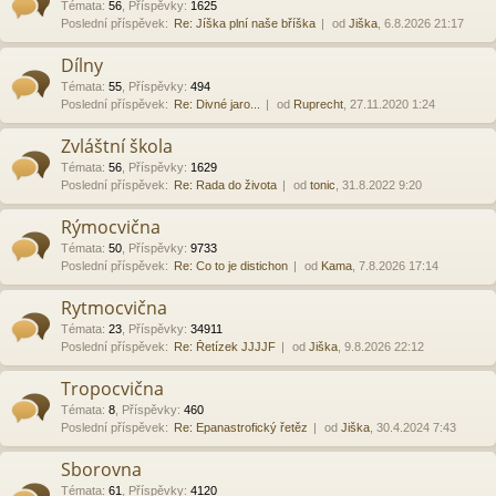
Témata
:
56
,
Příspěvky
:
1625
Poslední příspěvek:
Re: Jíška plní naše bříška
od
Jiška
, 6.8.2026 21:17
Dílny
Témata
:
55
,
Příspěvky
:
494
Poslední příspěvek:
Re: Divné jaro...
od
Ruprecht
, 27.11.2020 1:24
Zvláštní škola
Témata
:
56
,
Příspěvky
:
1629
Poslední příspěvek:
Re: Rada do života
od
tonic
, 31.8.2022 9:20
Rýmocvična
Témata
:
50
,
Příspěvky
:
9733
Poslední příspěvek:
Re: Co to je distichon
od
Kama
, 7.8.2026 17:14
Rytmocvična
Témata
:
23
,
Příspěvky
:
34911
Poslední příspěvek:
Re: Řetízek JJJJF
od
Jiška
, 9.8.2026 22:12
Tropocvična
Témata
:
8
,
Příspěvky
:
460
Poslední příspěvek:
Re: Epanastrofický řetěz
od
Jiška
, 30.4.2024 7:43
Sborovna
Témata
:
61
,
Příspěvky
:
4120