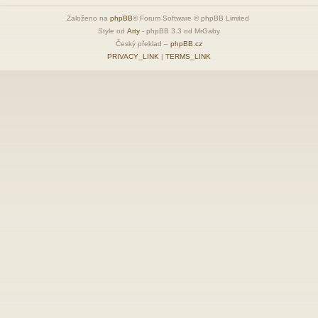
Založeno na
phpBB
® Forum Software © phpBB Limited
Style od
Arty
- phpBB 3.3 od MrGaby
Český překlad –
phpBB.cz
PRIVACY_LINK
|
TERMS_LINK