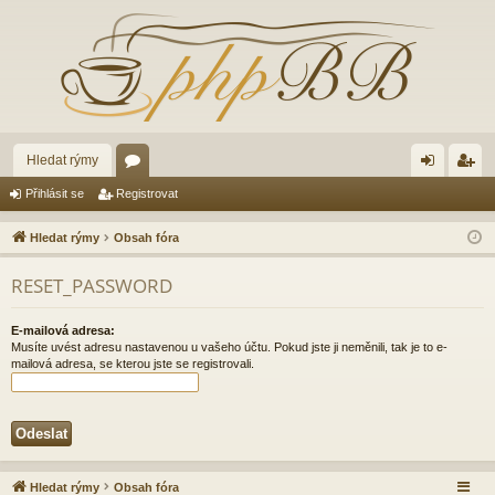
Hledat rýmy
ór
řih
eg
Přihlásit se
Registrovat
a
lá
ist
Hledat rýmy
Obsah fóra
sit
ro
RESET_PASSWORD
se
va
t
E-mailová adresa:
Musíte uvést adresu nastavenou u vašeho účtu. Pokud jste ji neměnili, tak je to e-
mailová adresa, se kterou jste se registrovali.
Hledat rýmy
Obsah fóra