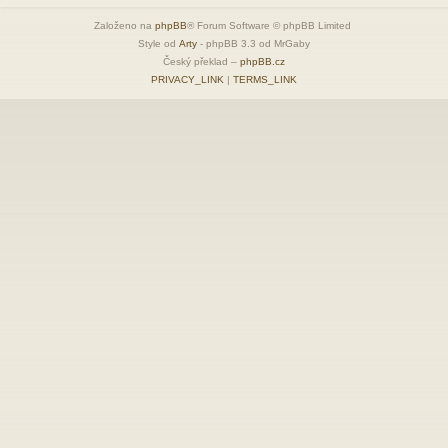
Založeno na
phpBB
® Forum Software © phpBB Limited
Style od
Arty
- phpBB 3.3 od MrGaby
Český překlad –
phpBB.cz
PRIVACY_LINK
|
TERMS_LINK