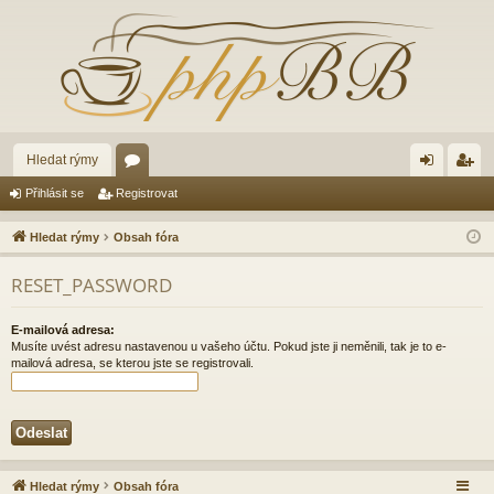
Hledat rýmy
ór
řih
eg
Přihlásit se
Registrovat
a
lá
ist
Hledat rýmy
Obsah fóra
sit
ro
RESET_PASSWORD
se
va
t
E-mailová adresa:
Musíte uvést adresu nastavenou u vašeho účtu. Pokud jste ji neměnili, tak je to e-
mailová adresa, se kterou jste se registrovali.
Hledat rýmy
Obsah fóra