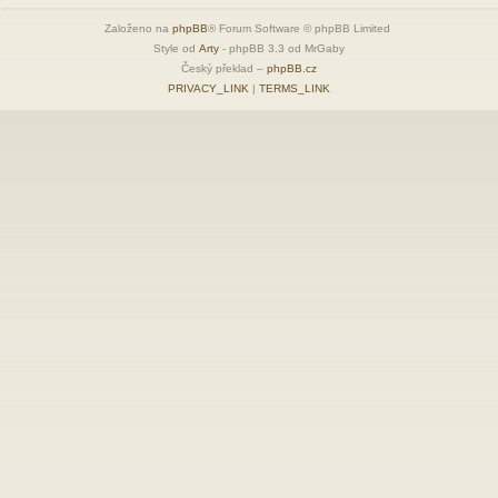
Založeno na
phpBB
® Forum Software © phpBB Limited
Style od
Arty
- phpBB 3.3 od MrGaby
Český překlad –
phpBB.cz
PRIVACY_LINK
|
TERMS_LINK