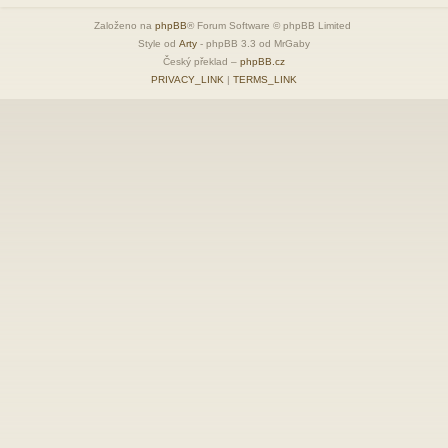
Založeno na
phpBB
® Forum Software © phpBB Limited
Style od
Arty
- phpBB 3.3 od MrGaby
Český překlad –
phpBB.cz
PRIVACY_LINK
|
TERMS_LINK