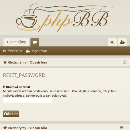
Hledat rýmy
ór
řih
eg
Přihlásit se
Registrovat
a
lá
ist
Hledat rýmy
Obsah fóra
sit
ro
RESET_PASSWORD
se
va
t
E-mailová adresa:
Musíte uvést adresu nastavenou u vašeho účtu. Pokud jste ji neměnili, tak je to e-
mailová adresa, se kterou jste se registrovali.
Hledat rýmy
Obsah fóra