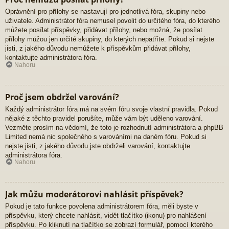
Oprávnění pro přílohy se nastavují pro jednotlivá fóra, skupiny nebo
uživatele. Administrátor fóra nemusel povolit do určitého fóra, do kterého
můžete posílat příspěvky, přidávat přílohy, nebo možná, že posílat
přílohy můžou jen určité skupiny, do kterých nepatříte. Pokud si nejste
jisti, z jakého důvodu nemůžete k příspěvkům přidávat přílohy,
kontaktujte administrátora fóra.
Nahoru
Proč jsem obdržel varování?
Každý administrátor fóra má na svém fóru svoje vlastní pravidla. Pokud
nějaké z těchto pravidel porušíte, může vám být uděleno varování.
Vezměte prosím na vědomí, že toto je rozhodnutí administrátora a phpBB
Limited nemá nic společného s varováními na daném fóru. Pokud si
nejste jisti, z jakého důvodu jste obdrželi varování, kontaktujte
administrátora fóra.
Nahoru
Jak můžu moderátorovi nahlásit příspěvek?
Pokud je tato funkce povolena administrátorem fóra, měli byste v
příspěvku, který chcete nahlásit, vidět tlačítko (ikonu) pro nahlášení
příspěvku. Po kliknutí na tlačítko se zobrazí formulář, pomocí kterého