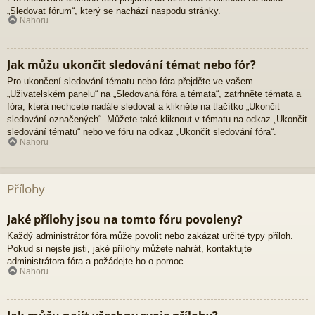
„Sledovat fórum“, který se nachází naspodu stránky.
Nahoru
Jak můžu ukončit sledování témat nebo fór?
Pro ukončení sledování tématu nebo fóra přejděte ve vašem
„Uživatelském panelu“ na „Sledovaná fóra a témata“, zatrhněte témata a
fóra, která nechcete nadále sledovat a klikněte na tlačítko „Ukončit
sledování označených“. Můžete také kliknout v tématu na odkaz „Ukončit
sledování tématu“ nebo ve fóru na odkaz „Ukončit sledování fóra“.
Nahoru
Přílohy
Jaké přílohy jsou na tomto fóru povoleny?
Každý administrátor fóra může povolit nebo zakázat určité typy příloh.
Pokud si nejste jisti, jaké přílohy můžete nahrát, kontaktujte
administrátora fóra a požádejte ho o pomoc.
Nahoru