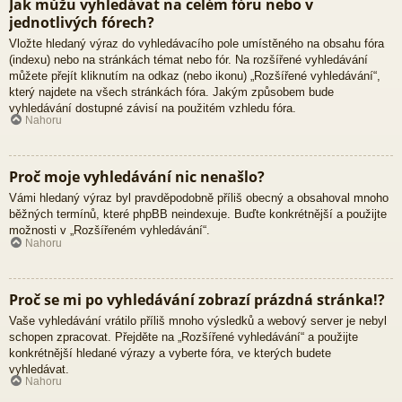
Jak můžu vyhledávat na celém fóru nebo v
jednotlivých fórech?
Vložte hledaný výraz do vyhledávacího pole umístěného na obsahu fóra
(indexu) nebo na stránkách témat nebo fór. Na rozšířené vyhledávání
můžete přejít kliknutím na odkaz (nebo ikonu) „Rozšířené vyhledávání“,
který najdete na všech stránkách fóra. Jakým způsobem bude
vyhledávání dostupné závisí na použitém vzhledu fóra.
Nahoru
Proč moje vyhledávání nic nenašlo?
Vámi hledaný výraz byl pravděpodobně příliš obecný a obsahoval mnoho
běžných termínů, které phpBB neindexuje. Buďte konkrétnější a použijte
možnosti v „Rozšířeném vyhledávání“.
Nahoru
Proč se mi po vyhledávání zobrazí prázdná stránka!?
Vaše vyhledávání vrátilo příliš mnoho výsledků a webový server je nebyl
schopen zpracovat. Přejděte na „Rozšířené vyhledávání“ a použijte
konkrétnější hledané výrazy a vyberte fóra, ve kterých budete
vyhledávat.
Nahoru