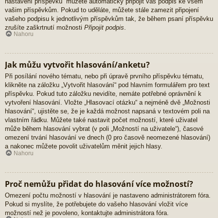
nastavení příspěvků“ můžete automaticky připojit váš podpis ke všem
vašim příspěvkům. Pokud to uděláte, můžete stále zamezit připojení
vašeho podpisu k jednotlivým příspěvkům tak, že během psaní příspěvku
zrušíte zaškrtnutí možnosti
Připojit podpis
.
Nahoru
Jak můžu vytvořit hlasování/anketu?
Při posílání nového tématu, nebo při úpravě prvního příspěvku tématu,
klikněte na záložku „Vytvořit hlasování“ pod hlavním formulářem pro text
příspěvku. Pokud tuto záložku nevidíte, nemáte potřebné oprávnění k
vytvoření hlasování. Vložte „Hlasovací otázku“ a nejméně dvě „Možnosti
hlasování“, ujistěte se, že je každá možnost napsaná v textovém poli na
vlastním řádku. Můžete také nastavit počet možností, které uživatel
může během hlasování vybrat (v poli „Možností na uživatele“), časové
omezení trvání hlasování ve dnech (0 pro časově neomezené hlasování)
a nakonec můžete povolit uživatelům měnit jejich hlasy.
Nahoru
Proč nemůžu přidat do hlasování více možností?
Omezení počtu možností v hlasování je nastaveno administrátorem fóra.
Pokud si myslíte, že potřebujete do vašeho hlasování vložit více
možností než je povoleno, kontaktujte administrátora fóra.