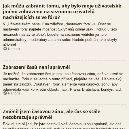
Jak můžu zabránit tomu, aby bylo moje uživatelské
jméno zobrazeno na seznamu uživatelů
nacházejících se ve fóru?
V „Uživatelském panelu“ na záložce „Nastavení fóra“ -> „Obecné
nastavení fóra“ najdete možnost
Skrýt můj online stav
. Pokud u této
možnosti nastavíte „Ano“, budete na seznamu viditelní jen pro
administrátory, moderátory a sama sebe. Budete počítán jako skrytý
uživatel.
Nahoru
Zobrazení časů není správné!
Je možné, že zobrazený čas je pro jinou časovou zónu, než ve které se
nacházíte. Pokud se jedná o tento případ, přejděte na váš „Uživatelský
panel“ na záložku „Nastavení fóra“ a změňte vaši časovou zónu, aby
odpovídala vaší konkrétní oblasti, např. Praha, Bratislava, Londýn, atd.
Nahoru
Změnil jsem časovou zónu, ale čas se stále
nezobrazuje správně!
Pokud jste si jisti, že jste nastavili vaši časovou zónu správně, ale čas