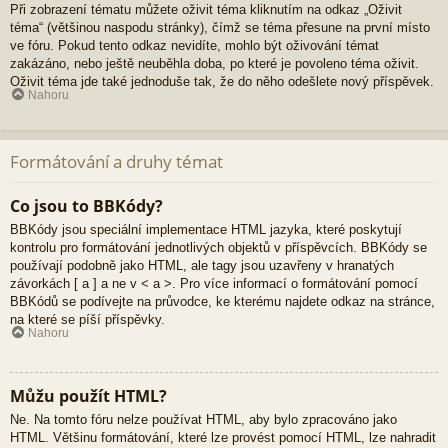
Při zobrazení tématu můžete oživit téma kliknutím na odkaz „Oživit
téma“ (většinou naspodu stránky), čímž se téma přesune na první místo
ve fóru. Pokud tento odkaz nevidíte, mohlo být oživování témat
zakázáno, nebo ještě neuběhla doba, po které je povoleno téma oživit.
Oživit téma jde také jednoduše tak, že do něho odešlete nový příspěvek.
Nahoru
Formátování a druhy témat
Co jsou to BBKódy?
BBKódy jsou speciální implementace HTML jazyka, které poskytují
kontrolu pro formátování jednotlivých objektů v příspěvcích. BBKódy se
používají podobně jako HTML, ale tagy jsou uzavřeny v hranatých
závorkách [ a ] a ne v < a >. Pro více informací o formátování pomocí
BBKódů se podívejte na průvodce, ke kterému najdete odkaz na stránce,
na které se píší příspěvky.
Nahoru
Můžu použít HTML?
Ne. Na tomto fóru nelze používat HTML, aby bylo zpracováno jako
HTML. Většinu formátování, které lze provést pomocí HTML, lze nahradit