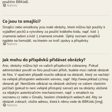
použitím BBKódů.
Nahoru
Co jsou to smajlíci?
Smajlíci nebo emotikony jsou malé obrázky, které můžou být použity k
vyjádření pocitů a vytvořeny za použití krátkého kódu, např. kód :)
znamená radost a kód :( znamená smutek. Úplný seznam smajlíků
najdete na formuláři, na kterém se tvoří zprávy a příspěvky.
Nahoru
Jak mohu do příspěvků přidávat obrázky?
Ano, obrázky můžou být ve vašich příspěvcích zobrazeny. Pokud
administrátor povolil ve fóru používání příloh, budete moci nahrát obrázek
do fóra. V opačném případě musíte odkázat na obrázek, který se nachází
na veřejně přístupném webovém serveru, např. http://www.priklad.cz/muj-
obrazek.gif. Nemůžete odkázat na obrázek uložený ve vašem vlastním
počítači (pokud to není veřejně přístupný server) ani na obrázky uložené
za nějakým autentizačním mechanizmem, např. v emailech na
seznamu.cz nebo v Gmailu, heslem chráněných webech atd. Aby se
obrázek zobrazil, vložte adresu, která k němu vede do BBKódu [img].
Nahoru