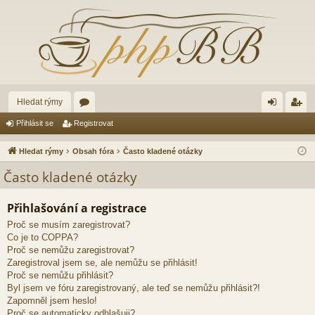
Hledat rýmy
ór
řih
eg
Přihlásit se
Registrovat
a
lá
ist
Hledat rýmy
Obsah fóra
Často kladené otázky
sit
ro
Často kladené otázky
se
va
Přihlašování a registrace
t
Proč se musím zaregistrovat?
Co je to COPPA?
Proč se nemůžu zaregistrovat?
Zaregistroval jsem se, ale nemůžu se přihlásit!
Proč se nemůžu přihlásit?
Byl jsem ve fóru zaregistrovaný, ale teď se nemůžu přihlásit?!
Zapomněl jsem heslo!
Proč se automaticky odhlašuji?