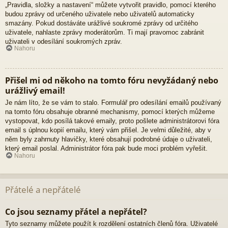
„Pravidla, složky a nastavení“ můžete vytvořit pravidlo, pomocí kterého
budou zprávy od určeného uživatele nebo uživatelů automaticky
smazány. Pokud dostáváte urážlivé soukromé zprávy od určitého
uživatele, nahlaste zprávy moderátorům. Ti mají pravomoc zabránit
uživateli v odesílání soukromých zpráv.
Nahoru
Přišel mi od někoho na tomto fóru nevyžádaný nebo
urážlivý email!
Je nám líto, že se vám to stalo. Formulář pro odesílání emailů používaný
na tomto fóru obsahuje obranné mechanismy, pomocí kterých můžeme
vystopovat, kdo posílá takové emaily, proto pošlete administrátorovi fóra
email s úplnou kopií emailu, který vám přišel. Je velmi důležité, aby v
něm byly zahrnuty hlavičky, které obsahují podrobné údaje o uživateli,
který email poslal. Administrátor fóra pak bude moci problém vyřešit.
Nahoru
Přátelé a nepřátelé
Co jsou seznamy přátel a nepřátel?
Tyto seznamy můžete použít k rozdělení ostatních členů fóra. Uživatelé