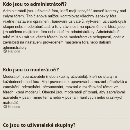
Kdo jsou to administrátoři?
Administrátoři jsou uživatelé fóra, kteří mají nejvyšší úroveň kontroly nad
celým fórem. Tito členové můžou kontrolovat všechny aspekty fóra,
včetně nastavení oprávnění, banování uživatelů, vytváření uživatelských
skupin nebo moderátorů atd. a to v závislosti na oprávněních, která jsou
jim udělena majitelem fóra nebo dalšími administrátory. Administrátoři
také můžou mít ve všech fórech úplné moderátorské schopnosti, opět v
závislosti na nastavení provedeném majitelem fóra nebo dalšími
administrátory.
Nahoru
Kdo jsou to moderátoři?
Moderátoři jsou uživatelé (nebo skupiny uživatelů), kteří se starají o
každodenní chod fóra. Mají pravomoc k upravování a mazání příspěvků a
zamykání, odemykání, přesunování, mazání a rozdělování témat ve
fórech, která moderují. Obecně jsou moderátoři přítomni, aby zabraňovali
uživatelů v psaní mimo téma nebo v posílání hanlivých nebo urážlivých
materiálů.
Nahoru
Co jsou to uživatelské skupiny?