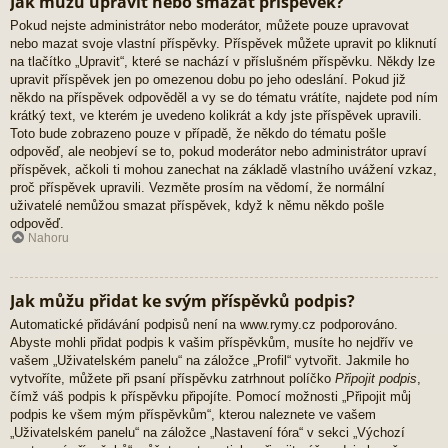
Jak můžu upravit nebo smazat příspěvek?
Pokud nejste administrátor nebo moderátor, můžete pouze upravovat
nebo mazat svoje vlastní příspěvky. Příspěvek můžete upravit po kliknutí
na tlačítko „Upravit“, které se nachází v příslušném příspěvku. Někdy lze
upravit příspěvek jen po omezenou dobu po jeho odeslání. Pokud již
někdo na příspěvek odpověděl a vy se do tématu vrátíte, najdete pod ním
krátký text, ve kterém je uvedeno kolikrát a kdy jste příspěvek upravili.
Toto bude zobrazeno pouze v případě, že někdo do tématu pošle
odpověď, ale neobjeví se to, pokud moderátor nebo administrátor upraví
příspěvek, ačkoli ti mohou zanechat na základě vlastního uvážení vzkaz,
proč příspěvek upravili. Vezměte prosím na vědomí, že normální
uživatelé nemůžou smazat příspěvek, když k němu někdo pošle
odpověď.
Nahoru
Jak můžu přidat ke svým příspěvků podpis?
Automatické přidávání podpisů není na www.rymy.cz podporováno.
Abyste mohli přidat podpis k vašim příspěvkům, musíte ho nejdřív ve
vašem „Uživatelském panelu“ na záložce „Profil“ vytvořit. Jakmile ho
vytvoříte, můžete při psaní příspěvku zatrhnout políčko
Připojit podpis
,
čímž váš podpis k příspěvku připojíte. Pomocí možnosti „Připojit můj
podpis ke všem mým příspěvkům“, kterou naleznete ve vašem
„Uživatelském panelu“ na záložce „Nastavení fóra“ v sekci „Výchozí