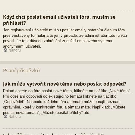
Když chci poslat email uživateli fóra, musím se
přihlásit?
Jen registrovaní uživatelé můžou posílat emaily ostatním členům fóra
přes vestavěný formulář a to jen v případě, že administrátor tuto funkci
povolil. Je to z důvodu zabránění zneužití emailového systému
anonymními uživateli.
Nahoru
Psaní příspěvků
Jak můžu vytvořit nové téma nebo poslat odpověď?
Pokud chcete do fóra poslat nové téma, klikněte na tlačítko „Nové téma“.
Pro odeslání odpovědi do existujícího tématu klikněte na tlačítko
„Odpovědět“. Naspodu každého fóra a tématu můžete najít seznam
oprávnění, které v konkrétním fóru a tématu máte. Například: „Můžete
posílat nová témata“, „Můžete posílat přílohy“ atd.
Nahoru