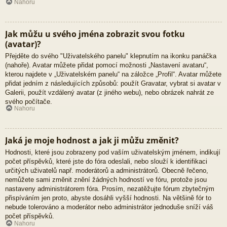
Nahoru
Jak můžu u svého jména zobrazit svou fotku
(avatar)?
Přejděte do svého "Uživatelského panelu" klepnutím na ikonku panáčka
(nahoře). Avatar můžete přidat pomocí možnosti „Nastavení avataru“,
kterou najdete v „Uživatelském panelu“ na záložce „Profil“. Avatar můžete
přidat jedním z následujících způsobů: použít Gravatar, vybrat si avatar v
Galerii, použít vzdálený avatar (z jiného webu), nebo obrázek nahrát ze
svého počítače.
Nahoru
Jaká je moje hodnost a jak ji můžu změnit?
Hodnosti, které jsou zobrazeny pod vaším uživatelským jménem, indikují
počet příspěvků, které jste do fóra odeslali, nebo slouží k identifikaci
určitých uživatelů např. moderátorů a administrátorů. Obecně řečeno,
nemůžete sami změnit znění žádných hodností ve fóru, protože jsou
nastaveny administrátorem fóra. Prosím, nezatěžujte fórum zbytečným
přispíváním jen proto, abyste dosáhli vyšší hodnosti. Na většině fór to
nebude tolerováno a moderátor nebo administrátor jednoduše sníží váš
počet příspěvků.
Nahoru