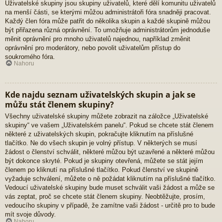
Uživatelské skupiny jsou skupiny uživatelů, které dělí komunitu uživatelů
na menší části, se kterými můžou administrátoři fóra snadněji pracovat.
Každý člen fóra může patřit do několika skupin a každé skupině můžou
být přiřazena různá oprávnění. To umožňuje administrátorům jednoduše
měnit oprávnění pro mnoho uživatelů najednou, například změnit
oprávnění pro moderátory, nebo povolit uživatelům přístup do
soukromého fóra.
Nahoru
Kde najdu seznam uživatelských skupin a jak se
můžu stát členem skupiny?
Všechny uživatelské skupiny můžete zobrazit na záložce „Uživatelské
skupiny“ ve vašem „Uživatelském panelu“. Pokud se chcete stát členem
některé z uživatelských skupin, pokračujte kliknutím na příslušné
tlačítko. Ne do všech skupin je volný přístup. V některých se musí
žádost o členství schválit, některé můžou být uzavřené a některé můžou
být dokonce skryté. Pokud je skupiny otevřená, můžete se stát jejím
členem po kliknutí na příslušné tlačítko. Pokud členství ve skupině
vyžaduje schválení, můžete o ně požádat kliknutím na příslušné tlačítko.
Vedoucí uživatelské skupiny bude muset schválit vaši žádost a může se
vás zeptat, proč se chcete stát členem skupiny. Neobtěžujte, prosím,
vedoucího skupiny v případě, že zamítne vaši žádost - určitě pro to bude
mít svoje důvody.
Nahoru