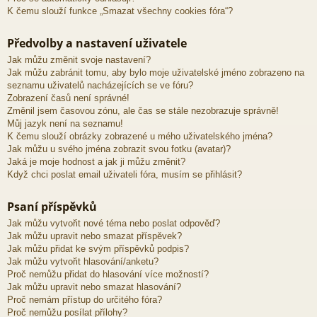
K čemu slouží funkce „Smazat všechny cookies fóra“?
Předvolby a nastavení uživatele
Jak můžu změnit svoje nastavení?
Jak můžu zabránit tomu, aby bylo moje uživatelské jméno zobrazeno na
seznamu uživatelů nacházejících se ve fóru?
Zobrazení časů není správné!
Změnil jsem časovou zónu, ale čas se stále nezobrazuje správně!
Můj jazyk není na seznamu!
K čemu slouží obrázky zobrazené u mého uživatelského jména?
Jak můžu u svého jména zobrazit svou fotku (avatar)?
Jaká je moje hodnost a jak ji můžu změnit?
Když chci poslat email uživateli fóra, musím se přihlásit?
Psaní příspěvků
Jak můžu vytvořit nové téma nebo poslat odpověď?
Jak můžu upravit nebo smazat příspěvek?
Jak můžu přidat ke svým příspěvků podpis?
Jak můžu vytvořit hlasování/anketu?
Proč nemůžu přidat do hlasování více možností?
Jak můžu upravit nebo smazat hlasování?
Proč nemám přístup do určitého fóra?
Proč nemůžu posílat přílohy?