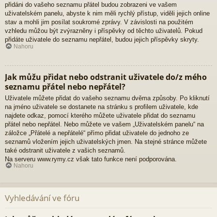
přidáni do vašeho seznamu přátel budou zobrazeni ve vašem
uživatelském panelu, abyste k nim měli rychlý přístup, viděli jejich online
stav a mohli jim posílat soukromé zprávy. V závislosti na použitém
vzhledu můžou být zvýrazněny i příspěvky od těchto uživatelů. Pokud
přidáte uživatele do seznamu nepřátel, budou jejich příspěvky skryty.
Nahoru
Jak můžu přidat nebo odstranit uživatele do/z mého
seznamu přátel nebo nepřátel?
Uživatele můžete přidat do vašeho seznamu dvěma způsoby. Po kliknutí
na jméno uživatele se dostanete na stránku s profilem uživatele, kde
najdete odkaz, pomocí kterého můžete uživatele přidat do seznamu
přátel nebo nepřátel. Nebo můžete ve vašem „Uživatelském panelu“ na
záložce „Přátelé a nepřátelé“ přímo přidat uživatele do jednoho ze
seznamů vložením jejich uživatelských jmen. Na stejné stránce můžete
také odstranit uživatele z vašich seznamů.
Na serveru www.rymy.cz však tato funkce není podporována.
Nahoru
Vyhledávání ve fóru