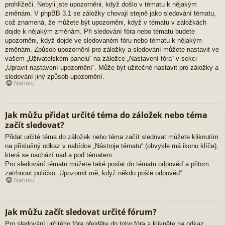
prohlížeči. Nebyli jste upozorněni, když došlo v tématu k nějakým
změnám. V phpBB 3.1 se záložky chovají stejně jako sledování tématu,
což znamená, že můžete být upozorněni, když v tématu v záložkách
dojde k nějakým změnám. Při sledování fóra nebo tématu budete
upozorněni, když dojde ve sledovaném fóru nebo tématu k nějakým
změnám. Způsob upozornění pro záložky a sledování můžete nastavit ve
vašem „Uživatelském panelu“ na záložce „Nastavení fóra“ v sekci
„Upravit nastavení upozornění“. Může být užitečné nastavit pro záložky a
sledování jiný způsob upozornění.
Nahoru
Jak můžu přidat určité téma do záložek nebo téma
začít sledovat?
Přidat určité téma do záložek nebo téma začít sledovat můžete kliknutím
na příslušný odkaz v nabídce „Nástroje tématu“ (obvykle má ikonu klíče),
která se nachází nad a pod tématem.
Pro sledování tématu můžete také poslat do tématu odpověď a přitom
zatrhnout políčko „Upozornit mě, když někdo pošle odpověď“.
Nahoru
Jak můžu začít sledovat určité fórum?
Pro sledování určitého fóra přejděte do toho fóra a klikněte na odkaz