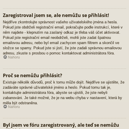
Zaregistroval jsem se, ale nemůžu se přihlásit!
Nejdříve zkontrolujte správnost vašeho uživatelského jména a hesla.
Pokud jste obdrželi registrační email, pokračujte podle instrukcí, které v
něm najdete - klepnutím na zaslaný odkaz je třeba váš účet aktivovat.
Pokud jste registrační email neobdrželi, mohli jste zadat špatnou
emailovou adresu, nebo byl email zachycen spam filtrem a skončil ve
složce se spamy. Pokud jste si jistí, že jste zadali správnou emailovou
adresu, zkuste s prosbou o pomoc kontaktovat administrátora fóra.
Nahoru
Proč se nemůžu přihlásit?
Existuje několik důvodů, proč k tomu může dojít. Nejdříve se ujistěte, že
zadáváte správné uživatelské jméno a heslo. Pokud tomu tak je,
kontaktujte administrátora fóra, abyste se ujistili, že jste nebyli
zabanováni. Je také možné, že je na webu chyba v nastavení, která by
měla být odstraněna.
Nahoru
Byl jsem ve fóru zaregistrovaný, ale teď se nemůžu