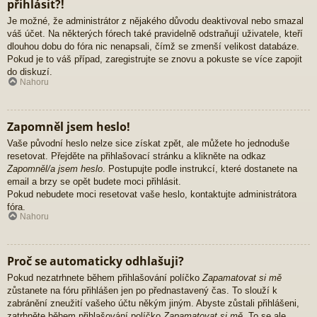
přihlásit?!
Je možné, že administrátor z nějakého důvodu deaktivoval nebo smazal
váš účet. Na některých fórech také pravidelně odstraňují uživatele, kteří
dlouhou dobu do fóra nic nenapsali, čímž se zmenší velikost databáze.
Pokud je to váš případ, zaregistrujte se znovu a pokuste se více zapojit
do diskuzí.
Nahoru
Zapomněl jsem heslo!
Vaše původní heslo nelze sice získat zpět, ale můžete ho jednoduše
resetovat. Přejděte na přihlašovací stránku a klikněte na odkaz
Zapomněl/a jsem heslo
. Postupujte podle instrukcí, které dostanete na
email a brzy se opět budete moci přihlásit.
Pokud nebudete moci resetovat vaše heslo, kontaktujte administrátora
fóra.
Nahoru
Proč se automaticky odhlašuji?
Pokud nezatrhnete během přihlašování políčko
Zapamatovat si mě
zůstanete na fóru přihlášen jen po přednastavený čas. To slouží k
zabránění zneužití vašeho účtu někým jiným. Abyste zůstali přihlášeni,
zatrhněte během přihlašování políčko
Zapamatovat si mě
. To se ale