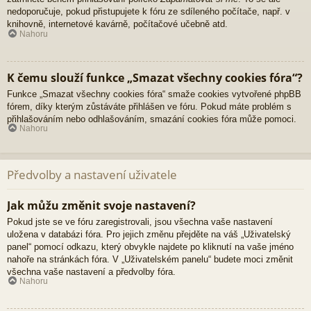
nedoporučuje, pokud přistupujete k fóru ze sdíleného počítače, např. v
knihovně, internetové kavárně, počítačové učebně atd.
Nahoru
K čemu slouží funkce „Smazat všechny cookies fóra“?
Funkce „Smazat všechny cookies fóra“ smaže cookies vytvořené phpBB
fórem, díky kterým zůstáváte přihlášen ve fóru. Pokud máte problém s
přihlašováním nebo odhlašováním, smazání cookies fóra může pomoci.
Nahoru
Předvolby a nastavení uživatele
Jak můžu změnit svoje nastavení?
Pokud jste se ve fóru zaregistrovali, jsou všechna vaše nastavení
uložena v databázi fóra. Pro jejich změnu přejděte na váš „Uživatelský
panel“ pomocí odkazu, který obvykle najdete po kliknutí na vaše jméno
nahoře na stránkách fóra. V „Uživatelském panelu“ budete moci změnit
všechna vaše nastavení a předvolby fóra.
Nahoru