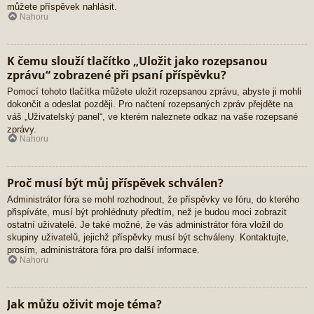
můžete příspěvek nahlásit.
Nahoru
K čemu slouží tlačítko „Uložit jako rozepsanou
zprávu“ zobrazené při psaní příspěvku?
Pomocí tohoto tlačítka můžete uložit rozepsanou zprávu, abyste ji mohli
dokončit a odeslat později. Pro načtení rozepsaných zpráv přejděte na
váš „Uživatelský panel“, ve kterém naleznete odkaz na vaše rozepsané
zprávy.
Nahoru
Proč musí být můj příspěvek schválen?
Administrátor fóra se mohl rozhodnout, že příspěvky ve fóru, do kterého
přispíváte, musí být prohlédnuty předtím, než je budou moci zobrazit
ostatní uživatelé. Je také možné, že vás administrátor fóra vložil do
skupiny uživatelů, jejichž příspěvky musí být schváleny. Kontaktujte,
prosím, administrátora fóra pro další informace.
Nahoru
Jak můžu oživit moje téma?