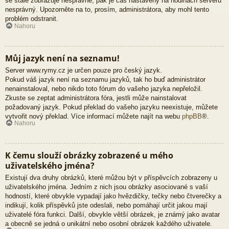
se stále zobrazuje nesprávně, pak je čas nastavený na hodinách serveru
nesprávný. Upozorněte na to, prosím, administrátora, aby mohl tento
problém odstranit.
Nahoru
Můj jazyk není na seznamu!
Server www.rymy.cz je určen pouze pro český jazyk.
Pokud váš jazyk není na seznamu jazyků, tak ho buď administrátor
nenainstaloval, nebo nikdo toto fórum do vašeho jazyka nepřeložil.
Zkuste se zeptat administrátora fóra, jestli může nainstalovat
požadovaný jazyk. Pokud překlad do vašeho jazyku neexistuje, můžete
vytvořit nový překlad. Více informací můžete najít na webu
phpBB
®.
Nahoru
K čemu slouží obrázky zobrazené u mého
uživatelského jména?
Existují dva druhy obrázků, které můžou být v příspěvcích zobrazeny u
uživatelského jména. Jedním z nich jsou obrázky asociované s vaší
hodností, které obvykle vypadají jako hvězdičky, tečky nebo čtverečky a
indikují, kolik příspěvků jste odeslali, nebo pomáhají určit jakou mají
uživatelé fóra funkci. Další, obvykle větší obrázek, je známý jako avatar
a obecně se jedná o unikátní nebo osobní obrázek každého uživatele.