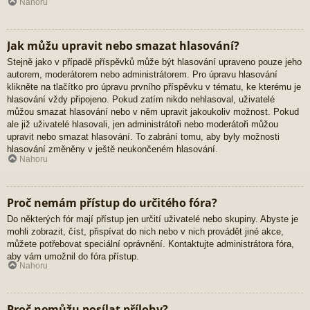
Nahoru
Jak můžu upravit nebo smazat hlasování?
Stejně jako v případě příspěvků může být hlasování upraveno pouze jeho
autorem, moderátorem nebo administrátorem. Pro úpravu hlasování
klikněte na tlačítko pro úpravu prvního příspěvku v tématu, ke kterému je
hlasování vždy připojeno. Pokud zatím nikdo nehlasoval, uživatelé
můžou smazat hlasování nebo v něm upravit jakoukoliv možnost. Pokud
ale již uživatelé hlasovali, jen administrátoři nebo moderátoři můžou
upravit nebo smazat hlasování. To zabrání tomu, aby byly možnosti
hlasování změněny v ještě neukončeném hlasování.
Nahoru
Proč nemám přístup do určitého fóra?
Do některých fór mají přístup jen určití uživatelé nebo skupiny. Abyste je
mohli zobrazit, číst, přispívat do nich nebo v nich provádět jiné akce,
můžete potřebovat speciální oprávnění. Kontaktujte administrátora fóra,
aby vám umožnil do fóra přístup.
Nahoru
Proč nemůžu posílat přílohy?