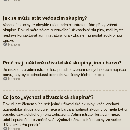
Jak se můžu stát vedoucím skupiny?
Vedoucí skupiny je obvykle určen administrátorem fóra při vytváření
skupiny. Pokud máte zájem o vytvoření uživatelské skupiny, měli byste
nejdříve kontaktovat administrátora fóra - zkuste mu poslat soukromou
zprávu.
Nahoru
Proč mají některé uživatelské skupiny jinou barvu?
Je možné, že administrátor fóra přiřadil k členům určitých skupin nějakou
barvu, aby bylo jednodušší identifikovat členy těchto skupin.
Nahoru
Co je to „Výchozí uživatelská skupina“?
Pokud jste členem více než jedné uživatelské skupiny, vaše výchozí
uživatelská skupina určuje, jaká a barva a hodnost skupiny by měla být u
vašeho uživatelského jména zobrazena. Administrátor fóra vám může
udělit oprávnění ke změně vaší výchozí uživatelské skupiny ve vašem
„Uživatelském panelu“.
Nahoru