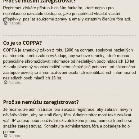
Proč se musím zaregistrovat?
Registrací získáte přístup k dalším funkcím, které nejsou pro
nepřihlášené uživatele dostupné, jako je například vkládat vlastní
příspěvky, posílat soukromé zprávy a emaily ostatním členům fóra atd.
Nahoru
Co je to COPPA?
COPPA je americký zákon z roku 1998 na ochranu soukromí nezletilých
na internetu. Tento zákon vyžaduje, aby webové stránky, které mohou
potenciálně shromažďovat informace od nezletilých osob mladších 13 let,
získaly písemný souhlas rodičů nebo nějaké jiné potvrzení od zákonného
zástupce povolující shromažďování osobních identifikačních informací od
nezletilých osob mladších 13 let.
Nahoru
Proč se nemůžu zaregistrovat?
Je možné, že administrátor fóra zakázal registrace, aby zabránil novým
návštěvníkům, aby se stali členy fóra. Administrátor mohl také zakázat
vaši IP adresu nebo používání uživatelského jména, pomocí kterého se
snažíte zaregistrovat. Kontaktujte administrátora fóra a požádejte ho o
pomoc.
Nahoru