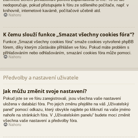
nedoporučuje, pokud přistupujete k fóru ze sdíleného počítače, např. v
knihovně, internetové kavárně, počítačové učebně atd.
Nahoru
K čemu slouží funkce „Smazat všechny cookies fóra“?
Funkce „Smazat všechny cookies fóra“ smaže cookies vytvořené phpBB
fórem, díky kterým zůstáváte přihlášen ve fóru. Pokud máte problém s
přihlašováním nebo odhlašováním, smazání cookies fóra může pomoci.
Nahoru
Předvolby a nastavení uživatele
Jak můžu změnit svoje nastavení?
Pokud jste se ve fóru zaregistrovali, jsou všechna vaše nastavení
uložena v databázi fóra. Pro jejich změnu přejděte na váš „Uživatelský
panel“ pomocí odkazu, který obvykle najdete po kliknutí na vaše jméno
nahoře na stránkách fóra. V „Uživatelském panelu“ budete moci změnit
všechna vaše nastavení a předvolby fóra.
Nahoru