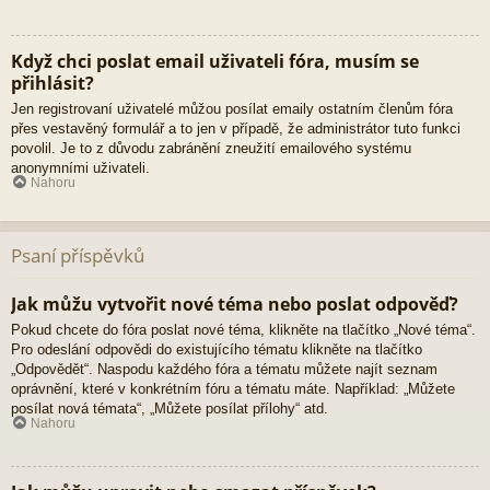
Když chci poslat email uživateli fóra, musím se
přihlásit?
Jen registrovaní uživatelé můžou posílat emaily ostatním členům fóra
přes vestavěný formulář a to jen v případě, že administrátor tuto funkci
povolil. Je to z důvodu zabránění zneužití emailového systému
anonymními uživateli.
Nahoru
Psaní příspěvků
Jak můžu vytvořit nové téma nebo poslat odpověď?
Pokud chcete do fóra poslat nové téma, klikněte na tlačítko „Nové téma“.
Pro odeslání odpovědi do existujícího tématu klikněte na tlačítko
„Odpovědět“. Naspodu každého fóra a tématu můžete najít seznam
oprávnění, které v konkrétním fóru a tématu máte. Například: „Můžete
posílat nová témata“, „Můžete posílat přílohy“ atd.
Nahoru