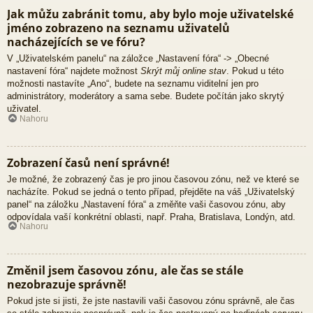
Jak můžu zabránit tomu, aby bylo moje uživatelské
jméno zobrazeno na seznamu uživatelů
nacházejících se ve fóru?
V „Uživatelském panelu“ na záložce „Nastavení fóra“ -> „Obecné
nastavení fóra“ najdete možnost
Skrýt můj online stav
. Pokud u této
možnosti nastavíte „Ano“, budete na seznamu viditelní jen pro
administrátory, moderátory a sama sebe. Budete počítán jako skrytý
uživatel.
Nahoru
Zobrazení časů není správné!
Je možné, že zobrazený čas je pro jinou časovou zónu, než ve které se
nacházíte. Pokud se jedná o tento případ, přejděte na váš „Uživatelský
panel“ na záložku „Nastavení fóra“ a změňte vaši časovou zónu, aby
odpovídala vaší konkrétní oblasti, např. Praha, Bratislava, Londýn, atd.
Nahoru
Změnil jsem časovou zónu, ale čas se stále
nezobrazuje správně!
Pokud jste si jisti, že jste nastavili vaši časovou zónu správně, ale čas