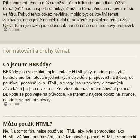
Při zobrazení tématu můžete oživit téma kliknutím na odkaz „Oživit
téma“ (většinou naspodu stránky), čímž se téma přesune na první místo
ve fóru. Pokud tento odkaz nevidíte, mohlo být oživování témat
zakázáno, nebo ještě neuběhla doba, po které je povoleno téma oživit.
Oživit téma jde také jednoduše tak, že do něho odešlete nový příspěvek.
Nahoru
Formátování a druhy témat
Co jsou to BBKódy?
BBKódy jsou speciální implementace HTML jazyka, které poskytují
kontrolu pro formátování jednotlivých objektů v příspěvcích. BBKódy se
používají podobně jako HTML, ale tagy jsou uzavřeny v hranatých
závorkách [ a ] a ne v < a >. Pro více informací o formátování pomocí
BBKódů se podívejte na průvodce, ke kterému najdete odkaz na stránce,
na které se píší příspěvky.
Nahoru
Můžu použít HTML?
Ne. Na tomto fóru nelze používat HTML, aby bylo zpracováno jako
HTML. Většinu formátování, které lze provést pomocí HTML, lze nahradit