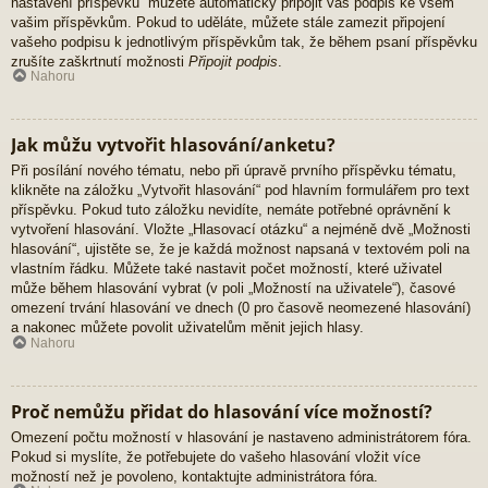
nastavení příspěvků“ můžete automaticky připojit váš podpis ke všem
vašim příspěvkům. Pokud to uděláte, můžete stále zamezit připojení
vašeho podpisu k jednotlivým příspěvkům tak, že během psaní příspěvku
zrušíte zaškrtnutí možnosti
Připojit podpis
.
Nahoru
Jak můžu vytvořit hlasování/anketu?
Při posílání nového tématu, nebo při úpravě prvního příspěvku tématu,
klikněte na záložku „Vytvořit hlasování“ pod hlavním formulářem pro text
příspěvku. Pokud tuto záložku nevidíte, nemáte potřebné oprávnění k
vytvoření hlasování. Vložte „Hlasovací otázku“ a nejméně dvě „Možnosti
hlasování“, ujistěte se, že je každá možnost napsaná v textovém poli na
vlastním řádku. Můžete také nastavit počet možností, které uživatel
může během hlasování vybrat (v poli „Možností na uživatele“), časové
omezení trvání hlasování ve dnech (0 pro časově neomezené hlasování)
a nakonec můžete povolit uživatelům měnit jejich hlasy.
Nahoru
Proč nemůžu přidat do hlasování více možností?
Omezení počtu možností v hlasování je nastaveno administrátorem fóra.
Pokud si myslíte, že potřebujete do vašeho hlasování vložit více
možností než je povoleno, kontaktujte administrátora fóra.