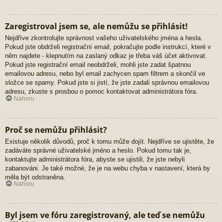
Zaregistroval jsem se, ale nemůžu se přihlásit!
Nejdříve zkontrolujte správnost vašeho uživatelského jména a hesla.
Pokud jste obdrželi registrační email, pokračujte podle instrukcí, které v
něm najdete - klepnutím na zaslaný odkaz je třeba váš účet aktivovat.
Pokud jste registrační email neobdrželi, mohli jste zadat špatnou
emailovou adresu, nebo byl email zachycen spam filtrem a skončil ve
složce se spamy. Pokud jste si jistí, že jste zadali správnou emailovou
adresu, zkuste s prosbou o pomoc kontaktovat administrátora fóra.
Nahoru
Proč se nemůžu přihlásit?
Existuje několik důvodů, proč k tomu může dojít. Nejdříve se ujistěte, že
zadáváte správné uživatelské jméno a heslo. Pokud tomu tak je,
kontaktujte administrátora fóra, abyste se ujistili, že jste nebyli
zabanováni. Je také možné, že je na webu chyba v nastavení, která by
měla být odstraněna.
Nahoru
Byl jsem ve fóru zaregistrovaný, ale teď se nemůžu