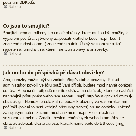
použitím BBKódů.
Nahoru
Co jsou to smajlíci?
Smajlíci nebo emotikony jsou malé obrázky, které můžou být použity k
vyjádření pocitů a vytvořeny za použití krátkého kódu, např. kód :)
znamená radost a kód :( znamená smutek. Úplný seznam smajlíků
najdete na formuláři, na kterém se tvoří zprávy a příspěvky.
Nahoru
Jak mohu do příspěvků přidávat obrázky?
Ano, obrázky můžou být ve vašich příspěvcích zobrazeny. Pokud
administrátor povolil ve fóru používání příloh, budete moci nahrát obrázek
do fóra. V opačném případě musíte odkázat na obrázek, který se nachází
na veřejně přístupném webovém serveru, např. http://www.priklad.cz/muj-
obrazek.gif. Nemůžete odkázat na obrázek uložený ve vašem vlastním
počítači (pokud to není veřejně přístupný server) ani na obrázky uložené
za nějakým autentizačním mechanizmem, např. v emailech na
seznamu.cz nebo v Gmailu, heslem chráněných webech atd. Aby se
obrázek zobrazil, vložte adresu, která k němu vede do BBKódu [img].
Nahoru