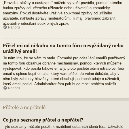
„Pravidla, složky a nastavení“ můžete vytvořit pravidlo, pomocí kterého
budou zprávy od určeného uživatele nebo uživatelů automaticky
smazány. Pokud dostáváte urážlivé soukromé zprávy od určitého
uživatele, nahlaste zprávy moderátorům. Ti mají pravomoc zabránit
uživateli v odesílání soukromých zpráv.
Nahoru
Přišel mi od někoho na tomto fóru nevyžádaný nebo
urážlivý email!
Je nám líto, že se vám to stalo. Formulář pro odesílání emailů používaný
na tomto fóru obsahuje obranné mechanismy, pomocí kterých můžeme
vystopovat, kdo posílá takové emaily, proto pošlete administrátorovi fóra
email s úplnou kopií emailu, který vám přišel. Je velmi důležité, aby v
něm byly zahrnuty hlavičky, které obsahují podrobné údaje o uživateli,
který email poslal. Administrátor fóra pak bude moci problém vyřešit.
Nahoru
Přátelé a nepřátelé
Co jsou seznamy přátel a nepřátel?
Tyto seznamy můžete použít k rozdělení ostatních členů fóra. Uživatelé