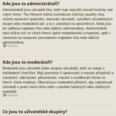
Kdo jsou to administrátoři?
Administrátoři jsou uživatelé fóra, kteří mají nejvyšší úroveň kontroly nad
celým fórem. Tito členové můžou kontrolovat všechny aspekty fóra,
včetně nastavení oprávnění, banování uživatelů, vytváření uživatelských
skupin nebo moderátorů atd. a to v závislosti na oprávněních, která jsou
jim udělena majitelem fóra nebo dalšími administrátory. Administrátoři
také můžou mít ve všech fórech úplné moderátorské schopnosti, opět v
závislosti na nastavení provedeném majitelem fóra nebo dalšími
administrátory.
Nahoru
Kdo jsou to moderátoři?
Moderátoři jsou uživatelé (nebo skupiny uživatelů), kteří se starají o
každodenní chod fóra. Mají pravomoc k upravování a mazání příspěvků a
zamykání, odemykání, přesunování, mazání a rozdělování témat ve
fórech, která moderují. Obecně jsou moderátoři přítomni, aby zabraňovali
uživatelů v psaní mimo téma nebo v posílání hanlivých nebo urážlivých
materiálů.
Nahoru
Co jsou to uživatelské skupiny?