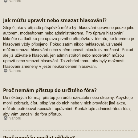
Nahoru
Jak můžu upravit nebo smazat hlasování?
Stejně jako v případě příspěvků může být hlasování upraveno pouze jeho
autorem, moderátorem nebo administrátorem. Pro úpravu hlasování
klikněte na tlačítko pro úpravu prvního příspěvku v tématu, ke kterému je
hlasování vždy připojeno. Pokud zatím nikdo nehlasoval, uživatelé
můžou smazat hlasování nebo v něm upravit jakoukoliv možnost. Pokud
ale již uživatelé hlasovali, jen administrátoři nebo moderátoři můžou
upravit nebo smazat hlasování. To zabrání tomu, aby byly možnosti
hlasování změněny v ještě neukončeném hlasování.
Nahoru
Proč nemám přístup do určitého fóra?
Do některých fór mají přístup jen určití uživatelé nebo skupiny. Abyste je
mohli zobrazit, číst, přispívat do nich nebo v nich provádět jiné akce,
můžete potřebovat speciální oprávnění. Kontaktujte administrátora fóra,
aby vám umožnil do fóra přístup.
Nahoru
Proč nemůžu posílat přílohy?