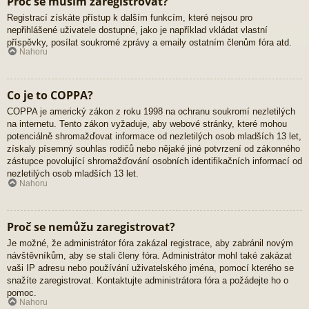
Proč se musím zaregistrovat?
Registrací získáte přístup k dalším funkcím, které nejsou pro
nepřihlášené uživatele dostupné, jako je například vkládat vlastní
příspěvky, posílat soukromé zprávy a emaily ostatním členům fóra atd.
Nahoru
Co je to COPPA?
COPPA je americký zákon z roku 1998 na ochranu soukromí nezletilých
na internetu. Tento zákon vyžaduje, aby webové stránky, které mohou
potenciálně shromažďovat informace od nezletilých osob mladších 13 let,
získaly písemný souhlas rodičů nebo nějaké jiné potvrzení od zákonného
zástupce povolující shromažďování osobních identifikačních informací od
nezletilých osob mladších 13 let.
Nahoru
Proč se nemůžu zaregistrovat?
Je možné, že administrátor fóra zakázal registrace, aby zabránil novým
návštěvníkům, aby se stali členy fóra. Administrátor mohl také zakázat
vaši IP adresu nebo používání uživatelského jména, pomocí kterého se
snažíte zaregistrovat. Kontaktujte administrátora fóra a požádejte ho o
pomoc.
Nahoru