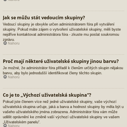
Jak se můžu stát vedoucím skupiny?
Vedoucí skupiny je obvykle určen administrátorem fóra při vytváření
skupiny. Pokud máte zájem o vytvoření uživatelské skupiny, měli byste
nejdříve kontaktovat administrátora fóra - zkuste mu poslat soukromou
zprávu.
Nahoru
Proč mají některé uživatelské skupiny jinou barvu?
Je možné, že administrátor fóra přiřadil k členům určitých skupin nějakou
barvu, aby bylo jednodušší identifikovat členy těchto skupin.
Nahoru
Co je to „Výchozí uživatelská skupina“?
Pokud jste členem více než jedné uživatelské skupiny, vaše výchozí
uživatelská skupina určuje, jaká a barva a hodnost skupiny by měla být u
vašeho uživatelského jména zobrazena. Administrátor fóra vám může
udělit oprávnění ke změně vaší výchozí uživatelské skupiny ve vašem
„Uživatelském panelu“.
Nahoru