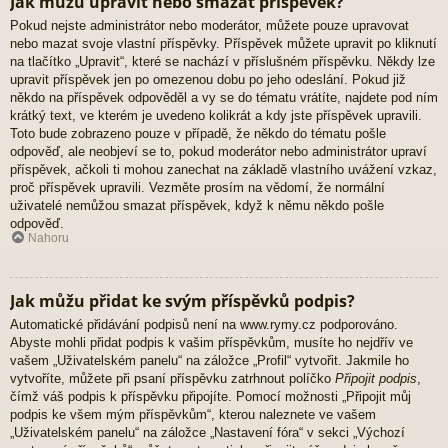
Jak můžu upravit nebo smazat příspěvek?
Pokud nejste administrátor nebo moderátor, můžete pouze upravovat
nebo mazat svoje vlastní příspěvky. Příspěvek můžete upravit po kliknutí
na tlačítko „Upravit“, které se nachází v příslušném příspěvku. Někdy lze
upravit příspěvek jen po omezenou dobu po jeho odeslání. Pokud již
někdo na příspěvek odpověděl a vy se do tématu vrátíte, najdete pod ním
krátký text, ve kterém je uvedeno kolikrát a kdy jste příspěvek upravili.
Toto bude zobrazeno pouze v případě, že někdo do tématu pošle
odpověď, ale neobjeví se to, pokud moderátor nebo administrátor upraví
příspěvek, ačkoli ti mohou zanechat na základě vlastního uvážení vzkaz,
proč příspěvek upravili. Vezměte prosím na vědomí, že normální
uživatelé nemůžou smazat příspěvek, když k němu někdo pošle
odpověď.
Nahoru
Jak můžu přidat ke svým příspěvků podpis?
Automatické přidávání podpisů není na www.rymy.cz podporováno.
Abyste mohli přidat podpis k vašim příspěvkům, musíte ho nejdřív ve
vašem „Uživatelském panelu“ na záložce „Profil“ vytvořit. Jakmile ho
vytvoříte, můžete při psaní příspěvku zatrhnout políčko
Připojit podpis
,
čímž váš podpis k příspěvku připojíte. Pomocí možnosti „Připojit můj
podpis ke všem mým příspěvkům“, kterou naleznete ve vašem
„Uživatelském panelu“ na záložce „Nastavení fóra“ v sekci „Výchozí