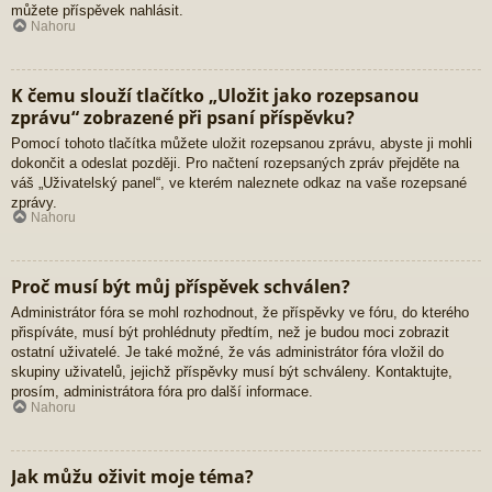
můžete příspěvek nahlásit.
Nahoru
K čemu slouží tlačítko „Uložit jako rozepsanou
zprávu“ zobrazené při psaní příspěvku?
Pomocí tohoto tlačítka můžete uložit rozepsanou zprávu, abyste ji mohli
dokončit a odeslat později. Pro načtení rozepsaných zpráv přejděte na
váš „Uživatelský panel“, ve kterém naleznete odkaz na vaše rozepsané
zprávy.
Nahoru
Proč musí být můj příspěvek schválen?
Administrátor fóra se mohl rozhodnout, že příspěvky ve fóru, do kterého
přispíváte, musí být prohlédnuty předtím, než je budou moci zobrazit
ostatní uživatelé. Je také možné, že vás administrátor fóra vložil do
skupiny uživatelů, jejichž příspěvky musí být schváleny. Kontaktujte,
prosím, administrátora fóra pro další informace.
Nahoru
Jak můžu oživit moje téma?