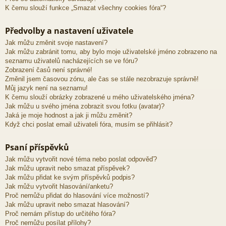
K čemu slouží funkce „Smazat všechny cookies fóra“?
Předvolby a nastavení uživatele
Jak můžu změnit svoje nastavení?
Jak můžu zabránit tomu, aby bylo moje uživatelské jméno zobrazeno na
seznamu uživatelů nacházejících se ve fóru?
Zobrazení časů není správné!
Změnil jsem časovou zónu, ale čas se stále nezobrazuje správně!
Můj jazyk není na seznamu!
K čemu slouží obrázky zobrazené u mého uživatelského jména?
Jak můžu u svého jména zobrazit svou fotku (avatar)?
Jaká je moje hodnost a jak ji můžu změnit?
Když chci poslat email uživateli fóra, musím se přihlásit?
Psaní příspěvků
Jak můžu vytvořit nové téma nebo poslat odpověď?
Jak můžu upravit nebo smazat příspěvek?
Jak můžu přidat ke svým příspěvků podpis?
Jak můžu vytvořit hlasování/anketu?
Proč nemůžu přidat do hlasování více možností?
Jak můžu upravit nebo smazat hlasování?
Proč nemám přístup do určitého fóra?
Proč nemůžu posílat přílohy?