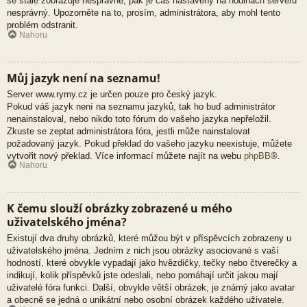
se stále zobrazuje nesprávně, pak je čas nastavený na hodinách serveru
nesprávný. Upozorněte na to, prosím, administrátora, aby mohl tento
problém odstranit.
Nahoru
Můj jazyk není na seznamu!
Server www.rymy.cz je určen pouze pro český jazyk.
Pokud váš jazyk není na seznamu jazyků, tak ho buď administrátor
nenainstaloval, nebo nikdo toto fórum do vašeho jazyka nepřeložil.
Zkuste se zeptat administrátora fóra, jestli může nainstalovat
požadovaný jazyk. Pokud překlad do vašeho jazyku neexistuje, můžete
vytvořit nový překlad. Více informací můžete najít na webu
phpBB
®.
Nahoru
K čemu slouží obrázky zobrazené u mého
uživatelského jména?
Existují dva druhy obrázků, které můžou být v příspěvcích zobrazeny u
uživatelského jména. Jedním z nich jsou obrázky asociované s vaší
hodností, které obvykle vypadají jako hvězdičky, tečky nebo čtverečky a
indikují, kolik příspěvků jste odeslali, nebo pomáhají určit jakou mají
uživatelé fóra funkci. Další, obvykle větší obrázek, je známý jako avatar
a obecně se jedná o unikátní nebo osobní obrázek každého uživatele.