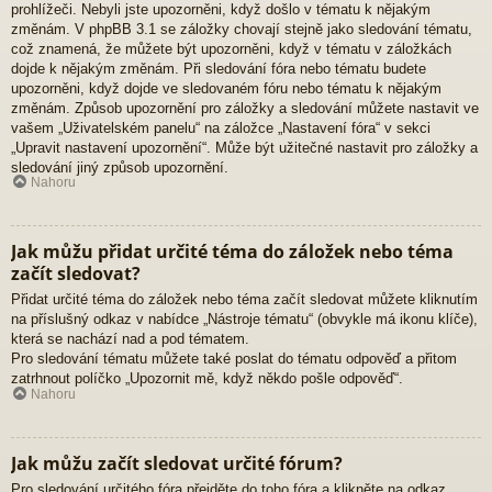
prohlížeči. Nebyli jste upozorněni, když došlo v tématu k nějakým
změnám. V phpBB 3.1 se záložky chovají stejně jako sledování tématu,
což znamená, že můžete být upozorněni, když v tématu v záložkách
dojde k nějakým změnám. Při sledování fóra nebo tématu budete
upozorněni, když dojde ve sledovaném fóru nebo tématu k nějakým
změnám. Způsob upozornění pro záložky a sledování můžete nastavit ve
vašem „Uživatelském panelu“ na záložce „Nastavení fóra“ v sekci
„Upravit nastavení upozornění“. Může být užitečné nastavit pro záložky a
sledování jiný způsob upozornění.
Nahoru
Jak můžu přidat určité téma do záložek nebo téma
začít sledovat?
Přidat určité téma do záložek nebo téma začít sledovat můžete kliknutím
na příslušný odkaz v nabídce „Nástroje tématu“ (obvykle má ikonu klíče),
která se nachází nad a pod tématem.
Pro sledování tématu můžete také poslat do tématu odpověď a přitom
zatrhnout políčko „Upozornit mě, když někdo pošle odpověď“.
Nahoru
Jak můžu začít sledovat určité fórum?
Pro sledování určitého fóra přejděte do toho fóra a klikněte na odkaz