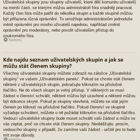
Uživatelské skupiny jsou skupiny uživatelů, které dělí komunitu uživatelů
na menší části, se kterými můžou administrátoři fóra snadněji pracovat.
Každý člen fóra může patřit do několika skupin a každé skupině můžou
být přiřazena různá oprávnění. To umožňuje administrátorům jednoduše
měnit oprávnění pro mnoho uživatelů najednou, například změnit
oprávnění pro moderátory, nebo povolit uživatelům přístup do
soukromého fóra.
Nahoru
Kde najdu seznam uživatelských skupin a jak se
můžu stát členem skupiny?
Všechny uživatelské skupiny můžete zobrazit na záložce „Uživatelské
skupiny“ ve vašem „Uživatelském panelu“. Pokud se chcete stát členem
některé z uživatelských skupin, pokračujte kliknutím na příslušné
tlačítko. Ne do všech skupin je volný přístup. V některých se musí
žádost o členství schválit, některé můžou být uzavřené a některé můžou
být dokonce skryté. Pokud je skupiny otevřená, můžete se stát jejím
členem po kliknutí na příslušné tlačítko. Pokud členství ve skupině
vyžaduje schválení, můžete o ně požádat kliknutím na příslušné tlačítko.
Vedoucí uživatelské skupiny bude muset schválit vaši žádost a může se
vás zeptat, proč se chcete stát členem skupiny. Neobtěžujte, prosím,
vedoucího skupiny v případě, že zamítne vaši žádost - určitě pro to bude
mít svoje důvody.
Nahoru