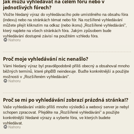
Jak můžu vyhledávat na celém fóru nebo v
jednotlivých fórech?
Vložte hledaný výraz do vyhledávacího pole umístěného na obsahu fóra
(indexu) nebo na stránkách témat nebo fór. Na rozšířené vyhledávání
můžete přejít kliknutím na odkaz (nebo ikonu) „Rozšířené vyhledávání“,
který najdete na všech stránkách fóra. Jakým způsobem bude
vyhledávání dostupné závisí na použitém vzhledu fóra.
Nahoru
Proč moje vyhledávání nic nenašlo?
Vámi hledaný výraz byl pravděpodobně příliš obecný a obsahoval mnoho
běžných termínů, které phpBB neindexuje. Buďte konkrétnější a použijte
možnosti v „Rozšířeném vyhledávání“.
Nahoru
Proč se mi po vyhledávání zobrazí prázdná stránka!?
Vaše vyhledávání vrátilo příliš mnoho výsledků a webový server je nebyl
schopen zpracovat. Přejděte na „Rozšířené vyhledávání“ a použijte
konkrétnější hledané výrazy a vyberte fóra, ve kterých budete
vyhledávat.
Nahoru