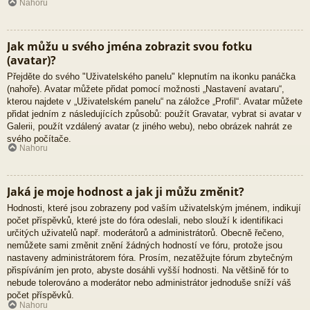
Nahoru
Jak můžu u svého jména zobrazit svou fotku
(avatar)?
Přejděte do svého "Uživatelského panelu" klepnutím na ikonku panáčka
(nahoře). Avatar můžete přidat pomocí možnosti „Nastavení avataru“,
kterou najdete v „Uživatelském panelu“ na záložce „Profil“. Avatar můžete
přidat jedním z následujících způsobů: použít Gravatar, vybrat si avatar v
Galerii, použít vzdálený avatar (z jiného webu), nebo obrázek nahrát ze
svého počítače.
Nahoru
Jaká je moje hodnost a jak ji můžu změnit?
Hodnosti, které jsou zobrazeny pod vaším uživatelským jménem, indikují
počet příspěvků, které jste do fóra odeslali, nebo slouží k identifikaci
určitých uživatelů např. moderátorů a administrátorů. Obecně řečeno,
nemůžete sami změnit znění žádných hodností ve fóru, protože jsou
nastaveny administrátorem fóra. Prosím, nezatěžujte fórum zbytečným
přispíváním jen proto, abyste dosáhli vyšší hodnosti. Na většině fór to
nebude tolerováno a moderátor nebo administrátor jednoduše sníží váš
počet příspěvků.
Nahoru