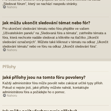
„Sledovat fórum“, který se nachází naspodu stránky.
Nahoru
Jak můžu ukončit sledování témat nebo fór?
Pro ukončení sledování tématu nebo fóra přejděte ve vašem
„Uživatelském panelu“ na „Sledovaná fóra a témata“, zatrhněte témata a
fóra, která nechcete nadále sledovat a klikněte na tlačítko „Ukončit
sledování označených“. Můžete také kliknout v tématu na odkaz „Ukončit
sledování tématu“ nebo ve fóru na odkaz „Ukončit sledování fóra“.
Nahoru
Přílohy
Jaké přílohy jsou na tomto fóru povoleny?
Každý administrátor fóra může povolit nebo zakázat určité typy příloh.
Pokud si nejste jisti, jaké přílohy můžete nahrát, kontaktujte
administrátora fóra a požádejte ho o pomoc.
Nahoru