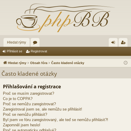
Hledat rýmy
ór
řih
eg
Přihlásit se
Registrovat
a
lá
ist
Hledat rýmy
Obsah fóra
Často kladené otázky
sit
ro
Často kladené otázky
se
va
Přihlašování a registrace
t
Proč se musím zaregistrovat?
Co je to COPPA?
Proč se nemůžu zaregistrovat?
Zaregistroval jsem se, ale nemůžu se přihlásit!
Proč se nemůžu přihlásit?
Byl jsem ve fóru zaregistrovaný, ale teď se nemůžu přihlásit?!
Zapomněl jsem heslo!
Proč se automaticky odhlašuji?