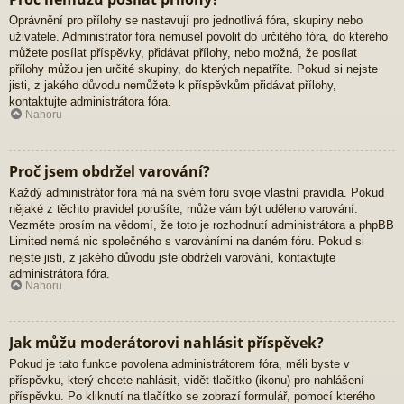
Oprávnění pro přílohy se nastavují pro jednotlivá fóra, skupiny nebo
uživatele. Administrátor fóra nemusel povolit do určitého fóra, do kterého
můžete posílat příspěvky, přidávat přílohy, nebo možná, že posílat
přílohy můžou jen určité skupiny, do kterých nepatříte. Pokud si nejste
jisti, z jakého důvodu nemůžete k příspěvkům přidávat přílohy,
kontaktujte administrátora fóra.
Nahoru
Proč jsem obdržel varování?
Každý administrátor fóra má na svém fóru svoje vlastní pravidla. Pokud
nějaké z těchto pravidel porušíte, může vám být uděleno varování.
Vezměte prosím na vědomí, že toto je rozhodnutí administrátora a phpBB
Limited nemá nic společného s varováními na daném fóru. Pokud si
nejste jisti, z jakého důvodu jste obdrželi varování, kontaktujte
administrátora fóra.
Nahoru
Jak můžu moderátorovi nahlásit příspěvek?
Pokud je tato funkce povolena administrátorem fóra, měli byste v
příspěvku, který chcete nahlásit, vidět tlačítko (ikonu) pro nahlášení
příspěvku. Po kliknutí na tlačítko se zobrazí formulář, pomocí kterého