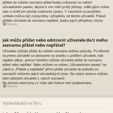
přidáni do vašeho seznamu přátel budou zobrazeni ve vašem
uživatelském panelu, abyste k nim měli rychlý přístup, viděli jejich online
stav a mohli jim posílat soukromé zprávy. V závislosti na použitém
vzhledu můžou být zvýrazněny i příspěvky od těchto uživatelů. Pokud
přidáte uživatele do seznamu nepřátel, budou jejich příspěvky skryty.
Nahoru
Jak můžu přidat nebo odstranit uživatele do/z mého
seznamu přátel nebo nepřátel?
Uživatele můžete přidat do vašeho seznamu dvěma způsoby. Po kliknutí
na jméno uživatele se dostanete na stránku s profilem uživatele, kde
najdete odkaz, pomocí kterého můžete uživatele přidat do seznamu
přátel nebo nepřátel. Nebo můžete ve vašem „Uživatelském panelu“ na
záložce „Přátelé a nepřátelé“ přímo přidat uživatele do jednoho ze
seznamů vložením jejich uživatelských jmen. Na stejné stránce můžete
také odstranit uživatele z vašich seznamů.
Na serveru www.rymy.cz však tato funkce není podporována.
Nahoru
Vyhledávání ve fóru