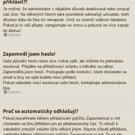
přihlásit?!
Je možné, že administrátor z nějakého důvodu deaktivoval nebo smazal
váš účet. Na některých fórech také pravidelně odstraňují uživatele, kteří
dlouhou dobu do fóra nic nenapsali, čímž se zmenší velikost databáze.
Pokud je to váš případ, zaregistrujte se znovu a pokuste se více zapojit
do diskuzí.
Nahoru
Zapomněl jsem heslo!
Vaše původní heslo nelze sice získat zpět, ale můžete ho jednoduše
resetovat. Přejděte na přihlašovací stránku a klikněte na odkaz
Zapomněl/a jsem heslo
. Postupujte podle instrukcí, které dostanete na
email a brzy se opět budete moci přihlásit.
Pokud nebudete moci resetovat vaše heslo, kontaktujte administrátora
fóra.
Nahoru
Proč se automaticky odhlašuji?
Pokud nezatrhnete během přihlašování políčko
Zapamatovat si mě
zůstanete na fóru přihlášen jen po přednastavený čas. To slouží k
zabránění zneužití vašeho účtu někým jiným. Abyste zůstali přihlášeni,
zatrhněte během přihlašování políčko
Zapamatovat si mě
. To se ale