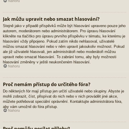
Nahoru
Jak můžu upravit nebo smazat hlasování?
Stejně jako v případě příspěvků může být hlasování upraveno pouze jeho
autorem, moderátorem nebo administrátorem. Pro úpravu hlasování
klikněte na tlačítko pro úpravu prvního příspěvku v tématu, ke kterému je
hlasování vždy připojeno. Pokud zatím nikdo nehlasoval, uživatelé
můžou smazat hlasování nebo v něm upravit jakoukoliv možnost. Pokud
ale již uživatelé hlasovali, jen administrátoři nebo moderátoři můžou
upravit nebo smazat hlasování. To zabrání tomu, aby byly možnosti
hlasování změněny v ještě neukončeném hlasování.
Nahoru
Proč nemám přístup do určitého fóra?
Do některých fór mají přístup jen určití uživatelé nebo skupiny. Abyste je
mohli zobrazit, číst, přispívat do nich nebo v nich provádět jiné akce,
můžete potřebovat speciální oprávnění. Kontaktujte administrátora fóra,
aby vám umožnil do fóra přístup.
Nahoru
Proč nemůžu posílat přílohy?