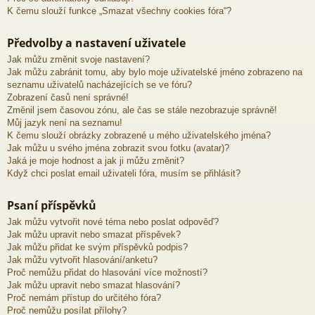
K čemu slouží funkce „Smazat všechny cookies fóra“?
Předvolby a nastavení uživatele
Jak můžu změnit svoje nastavení?
Jak můžu zabránit tomu, aby bylo moje uživatelské jméno zobrazeno na
seznamu uživatelů nacházejících se ve fóru?
Zobrazení časů není správné!
Změnil jsem časovou zónu, ale čas se stále nezobrazuje správně!
Můj jazyk není na seznamu!
K čemu slouží obrázky zobrazené u mého uživatelského jména?
Jak můžu u svého jména zobrazit svou fotku (avatar)?
Jaká je moje hodnost a jak ji můžu změnit?
Když chci poslat email uživateli fóra, musím se přihlásit?
Psaní příspěvků
Jak můžu vytvořit nové téma nebo poslat odpověď?
Jak můžu upravit nebo smazat příspěvek?
Jak můžu přidat ke svým příspěvků podpis?
Jak můžu vytvořit hlasování/anketu?
Proč nemůžu přidat do hlasování více možností?
Jak můžu upravit nebo smazat hlasování?
Proč nemám přístup do určitého fóra?
Proč nemůžu posílat přílohy?