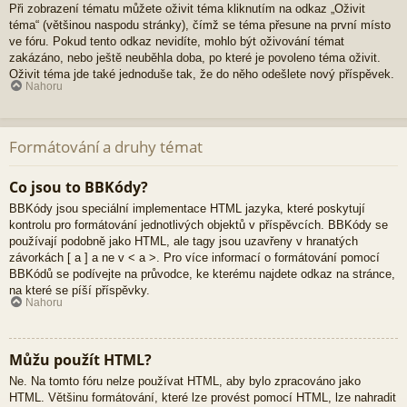
Při zobrazení tématu můžete oživit téma kliknutím na odkaz „Oživit
téma“ (většinou naspodu stránky), čímž se téma přesune na první místo
ve fóru. Pokud tento odkaz nevidíte, mohlo být oživování témat
zakázáno, nebo ještě neuběhla doba, po které je povoleno téma oživit.
Oživit téma jde také jednoduše tak, že do něho odešlete nový příspěvek.
Nahoru
Formátování a druhy témat
Co jsou to BBKódy?
BBKódy jsou speciální implementace HTML jazyka, které poskytují
kontrolu pro formátování jednotlivých objektů v příspěvcích. BBKódy se
používají podobně jako HTML, ale tagy jsou uzavřeny v hranatých
závorkách [ a ] a ne v < a >. Pro více informací o formátování pomocí
BBKódů se podívejte na průvodce, ke kterému najdete odkaz na stránce,
na které se píší příspěvky.
Nahoru
Můžu použít HTML?
Ne. Na tomto fóru nelze používat HTML, aby bylo zpracováno jako
HTML. Většinu formátování, které lze provést pomocí HTML, lze nahradit