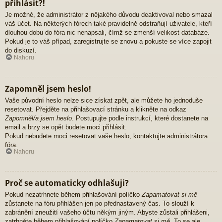
přihlásit?!
Je možné, že administrátor z nějakého důvodu deaktivoval nebo smazal
váš účet. Na některých fórech také pravidelně odstraňují uživatele, kteří
dlouhou dobu do fóra nic nenapsali, čímž se zmenší velikost databáze.
Pokud je to váš případ, zaregistrujte se znovu a pokuste se více zapojit
do diskuzí.
Nahoru
Zapomněl jsem heslo!
Vaše původní heslo nelze sice získat zpět, ale můžete ho jednoduše
resetovat. Přejděte na přihlašovací stránku a klikněte na odkaz
Zapomněl/a jsem heslo
. Postupujte podle instrukcí, které dostanete na
email a brzy se opět budete moci přihlásit.
Pokud nebudete moci resetovat vaše heslo, kontaktujte administrátora
fóra.
Nahoru
Proč se automaticky odhlašuji?
Pokud nezatrhnete během přihlašování políčko
Zapamatovat si mě
zůstanete na fóru přihlášen jen po přednastavený čas. To slouží k
zabránění zneužití vašeho účtu někým jiným. Abyste zůstali přihlášeni,
zatrhněte během přihlašování políčko
Zapamatovat si mě
. To se ale