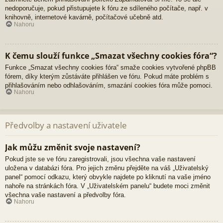
nedoporučuje, pokud přistupujete k fóru ze sdíleného počítače, např. v
knihovně, internetové kavárně, počítačové učebně atd.
Nahoru
K čemu slouží funkce „Smazat všechny cookies fóra“?
Funkce „Smazat všechny cookies fóra“ smaže cookies vytvořené phpBB
fórem, díky kterým zůstáváte přihlášen ve fóru. Pokud máte problém s
přihlašováním nebo odhlašováním, smazání cookies fóra může pomoci.
Nahoru
Předvolby a nastavení uživatele
Jak můžu změnit svoje nastavení?
Pokud jste se ve fóru zaregistrovali, jsou všechna vaše nastavení
uložena v databázi fóra. Pro jejich změnu přejděte na váš „Uživatelský
panel“ pomocí odkazu, který obvykle najdete po kliknutí na vaše jméno
nahoře na stránkách fóra. V „Uživatelském panelu“ budete moci změnit
všechna vaše nastavení a předvolby fóra.
Nahoru