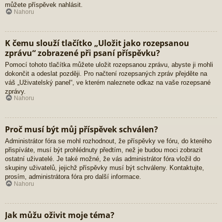
můžete příspěvek nahlásit.
Nahoru
K čemu slouží tlačítko „Uložit jako rozepsanou
zprávu“ zobrazené při psaní příspěvku?
Pomocí tohoto tlačítka můžete uložit rozepsanou zprávu, abyste ji mohli
dokončit a odeslat později. Pro načtení rozepsaných zpráv přejděte na
váš „Uživatelský panel“, ve kterém naleznete odkaz na vaše rozepsané
zprávy.
Nahoru
Proč musí být můj příspěvek schválen?
Administrátor fóra se mohl rozhodnout, že příspěvky ve fóru, do kterého
přispíváte, musí být prohlédnuty předtím, než je budou moci zobrazit
ostatní uživatelé. Je také možné, že vás administrátor fóra vložil do
skupiny uživatelů, jejichž příspěvky musí být schváleny. Kontaktujte,
prosím, administrátora fóra pro další informace.
Nahoru
Jak můžu oživit moje téma?