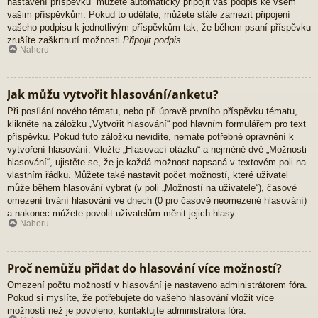
nastavení příspěvků“ můžete automaticky připojit váš podpis ke všem
vašim příspěvkům. Pokud to uděláte, můžete stále zamezit připojení
vašeho podpisu k jednotlivým příspěvkům tak, že během psaní příspěvku
zrušíte zaškrtnutí možnosti
Připojit podpis
.
Nahoru
Jak můžu vytvořit hlasování/anketu?
Při posílání nového tématu, nebo při úpravě prvního příspěvku tématu,
klikněte na záložku „Vytvořit hlasování“ pod hlavním formulářem pro text
příspěvku. Pokud tuto záložku nevidíte, nemáte potřebné oprávnění k
vytvoření hlasování. Vložte „Hlasovací otázku“ a nejméně dvě „Možnosti
hlasování“, ujistěte se, že je každá možnost napsaná v textovém poli na
vlastním řádku. Můžete také nastavit počet možností, které uživatel
může během hlasování vybrat (v poli „Možností na uživatele“), časové
omezení trvání hlasování ve dnech (0 pro časově neomezené hlasování)
a nakonec můžete povolit uživatelům měnit jejich hlasy.
Nahoru
Proč nemůžu přidat do hlasování více možností?
Omezení počtu možností v hlasování je nastaveno administrátorem fóra.
Pokud si myslíte, že potřebujete do vašeho hlasování vložit více
možností než je povoleno, kontaktujte administrátora fóra.