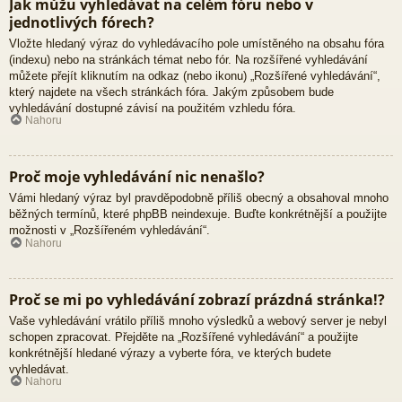
Jak můžu vyhledávat na celém fóru nebo v
jednotlivých fórech?
Vložte hledaný výraz do vyhledávacího pole umístěného na obsahu fóra
(indexu) nebo na stránkách témat nebo fór. Na rozšířené vyhledávání
můžete přejít kliknutím na odkaz (nebo ikonu) „Rozšířené vyhledávání“,
který najdete na všech stránkách fóra. Jakým způsobem bude
vyhledávání dostupné závisí na použitém vzhledu fóra.
Nahoru
Proč moje vyhledávání nic nenašlo?
Vámi hledaný výraz byl pravděpodobně příliš obecný a obsahoval mnoho
běžných termínů, které phpBB neindexuje. Buďte konkrétnější a použijte
možnosti v „Rozšířeném vyhledávání“.
Nahoru
Proč se mi po vyhledávání zobrazí prázdná stránka!?
Vaše vyhledávání vrátilo příliš mnoho výsledků a webový server je nebyl
schopen zpracovat. Přejděte na „Rozšířené vyhledávání“ a použijte
konkrétnější hledané výrazy a vyberte fóra, ve kterých budete
vyhledávat.
Nahoru