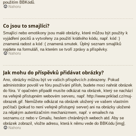
použitím BBKódů.
Nahoru
Co jsou to smajlíci?
Smajlíci nebo emotikony jsou malé obrázky, které můžou být použity k
vyjádření pocitů a vytvořeny za použití krátkého kódu, např. kód :)
znamená radost a kód :( znamená smutek. Úplný seznam smajlíků
najdete na formuláři, na kterém se tvoří zprávy a příspěvky.
Nahoru
Jak mohu do příspěvků přidávat obrázky?
Ano, obrázky můžou být ve vašich příspěvcích zobrazeny. Pokud
administrátor povolil ve fóru používání příloh, budete moci nahrát obrázek
do fóra. V opačném případě musíte odkázat na obrázek, který se nachází
na veřejně přístupném webovém serveru, např. http://www.priklad.cz/muj-
obrazek.gif. Nemůžete odkázat na obrázek uložený ve vašem vlastním
počítači (pokud to není veřejně přístupný server) ani na obrázky uložené
za nějakým autentizačním mechanizmem, např. v emailech na
seznamu.cz nebo v Gmailu, heslem chráněných webech atd. Aby se
obrázek zobrazil, vložte adresu, která k němu vede do BBKódu [img].
Nahoru