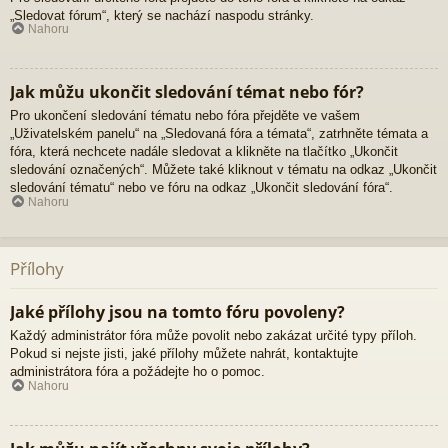
„Sledovat fórum“, který se nachází naspodu stránky.
Nahoru
Jak můžu ukončit sledování témat nebo fór?
Pro ukončení sledování tématu nebo fóra přejděte ve vašem
„Uživatelském panelu“ na „Sledovaná fóra a témata“, zatrhněte témata a
fóra, která nechcete nadále sledovat a klikněte na tlačítko „Ukončit
sledování označených“. Můžete také kliknout v tématu na odkaz „Ukončit
sledování tématu“ nebo ve fóru na odkaz „Ukončit sledování fóra“.
Nahoru
Přílohy
Jaké přílohy jsou na tomto fóru povoleny?
Každý administrátor fóra může povolit nebo zakázat určité typy příloh.
Pokud si nejste jisti, jaké přílohy můžete nahrát, kontaktujte
administrátora fóra a požádejte ho o pomoc.
Nahoru