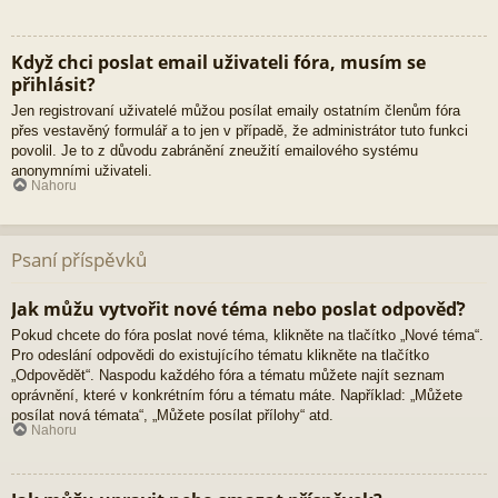
Když chci poslat email uživateli fóra, musím se
přihlásit?
Jen registrovaní uživatelé můžou posílat emaily ostatním členům fóra
přes vestavěný formulář a to jen v případě, že administrátor tuto funkci
povolil. Je to z důvodu zabránění zneužití emailového systému
anonymními uživateli.
Nahoru
Psaní příspěvků
Jak můžu vytvořit nové téma nebo poslat odpověď?
Pokud chcete do fóra poslat nové téma, klikněte na tlačítko „Nové téma“.
Pro odeslání odpovědi do existujícího tématu klikněte na tlačítko
„Odpovědět“. Naspodu každého fóra a tématu můžete najít seznam
oprávnění, které v konkrétním fóru a tématu máte. Například: „Můžete
posílat nová témata“, „Můžete posílat přílohy“ atd.
Nahoru