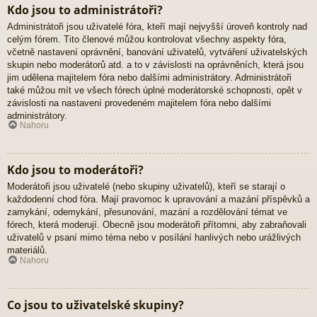
Kdo jsou to administrátoři?
Administrátoři jsou uživatelé fóra, kteří mají nejvyšší úroveň kontroly nad
celým fórem. Tito členové můžou kontrolovat všechny aspekty fóra,
včetně nastavení oprávnění, banování uživatelů, vytváření uživatelských
skupin nebo moderátorů atd. a to v závislosti na oprávněních, která jsou
jim udělena majitelem fóra nebo dalšími administrátory. Administrátoři
také můžou mít ve všech fórech úplné moderátorské schopnosti, opět v
závislosti na nastavení provedeném majitelem fóra nebo dalšími
administrátory.
Nahoru
Kdo jsou to moderátoři?
Moderátoři jsou uživatelé (nebo skupiny uživatelů), kteří se starají o
každodenní chod fóra. Mají pravomoc k upravování a mazání příspěvků a
zamykání, odemykání, přesunování, mazání a rozdělování témat ve
fórech, která moderují. Obecně jsou moderátoři přítomni, aby zabraňovali
uživatelů v psaní mimo téma nebo v posílání hanlivých nebo urážlivých
materiálů.
Nahoru
Co jsou to uživatelské skupiny?