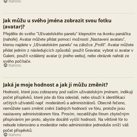
Nahoru
Jak můžu u svého jména zobrazit svou fotku
(avatar)?
Přejděte do svého "Uživatelského panelu" klepnutím na ikonku panáčka
(nahoře). Avatar můžete přidat pomocí možnosti „Nastavení avataru“,
kterou najdete v „Uživatelském panelu“ na záložce „Profil“. Avatar můžete
přidat jedním z následujících způsobů: použít Gravatar, vybrat si avatar v
Galerii, použít vzdálený avatar (z jiného webu), nebo obrázek nahrát ze
svého počítače.
Nahoru
Jaká je moje hodnost a jak ji můžu změnit?
Hodnosti, které jsou zobrazeny pod vaším uživatelským jménem, indikují
počet příspěvků, které jste do fóra odeslali, nebo slouží k identifikaci
určitých uživatelů např. moderátorů a administrátorů. Obecně řečeno,
nemůžete sami změnit znění žádných hodností ve fóru, protože jsou
nastaveny administrátorem fóra. Prosím, nezatěžujte fórum zbytečným
přispíváním jen proto, abyste dosáhli vyšší hodnosti. Na většině fór to
nebude tolerováno a moderátor nebo administrátor jednoduše sníží váš
počet příspěvků.
Nahoru