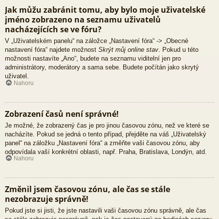
Jak můžu zabránit tomu, aby bylo moje uživatelské
jméno zobrazeno na seznamu uživatelů
nacházejících se ve fóru?
V „Uživatelském panelu“ na záložce „Nastavení fóra“ -> „Obecné
nastavení fóra“ najdete možnost
Skrýt můj online stav
. Pokud u této
možnosti nastavíte „Ano“, budete na seznamu viditelní jen pro
administrátory, moderátory a sama sebe. Budete počítán jako skrytý
uživatel.
Nahoru
Zobrazení časů není správné!
Je možné, že zobrazený čas je pro jinou časovou zónu, než ve které se
nacházíte. Pokud se jedná o tento případ, přejděte na váš „Uživatelský
panel“ na záložku „Nastavení fóra“ a změňte vaši časovou zónu, aby
odpovídala vaší konkrétní oblasti, např. Praha, Bratislava, Londýn, atd.
Nahoru
Změnil jsem časovou zónu, ale čas se stále
nezobrazuje správně!
Pokud jste si jisti, že jste nastavili vaši časovou zónu správně, ale čas