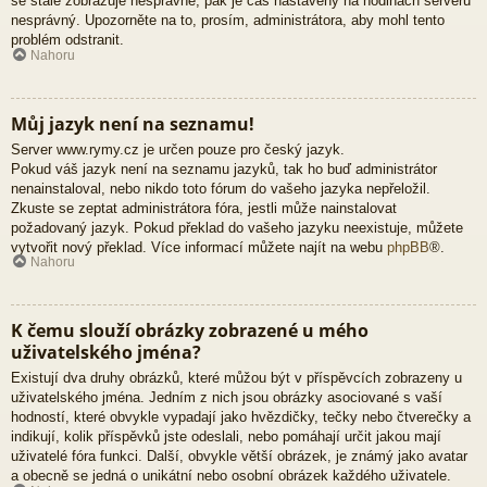
se stále zobrazuje nesprávně, pak je čas nastavený na hodinách serveru
nesprávný. Upozorněte na to, prosím, administrátora, aby mohl tento
problém odstranit.
Nahoru
Můj jazyk není na seznamu!
Server www.rymy.cz je určen pouze pro český jazyk.
Pokud váš jazyk není na seznamu jazyků, tak ho buď administrátor
nenainstaloval, nebo nikdo toto fórum do vašeho jazyka nepřeložil.
Zkuste se zeptat administrátora fóra, jestli může nainstalovat
požadovaný jazyk. Pokud překlad do vašeho jazyku neexistuje, můžete
vytvořit nový překlad. Více informací můžete najít na webu
phpBB
®.
Nahoru
K čemu slouží obrázky zobrazené u mého
uživatelského jména?
Existují dva druhy obrázků, které můžou být v příspěvcích zobrazeny u
uživatelského jména. Jedním z nich jsou obrázky asociované s vaší
hodností, které obvykle vypadají jako hvězdičky, tečky nebo čtverečky a
indikují, kolik příspěvků jste odeslali, nebo pomáhají určit jakou mají
uživatelé fóra funkci. Další, obvykle větší obrázek, je známý jako avatar
a obecně se jedná o unikátní nebo osobní obrázek každého uživatele.