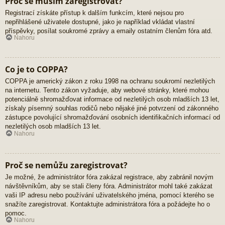
Proč se musím zaregistrovat?
Registrací získáte přístup k dalším funkcím, které nejsou pro
nepřihlášené uživatele dostupné, jako je například vkládat vlastní
příspěvky, posílat soukromé zprávy a emaily ostatním členům fóra atd.
Nahoru
Co je to COPPA?
COPPA je americký zákon z roku 1998 na ochranu soukromí nezletilých
na internetu. Tento zákon vyžaduje, aby webové stránky, které mohou
potenciálně shromažďovat informace od nezletilých osob mladších 13 let,
získaly písemný souhlas rodičů nebo nějaké jiné potvrzení od zákonného
zástupce povolující shromažďování osobních identifikačních informací od
nezletilých osob mladších 13 let.
Nahoru
Proč se nemůžu zaregistrovat?
Je možné, že administrátor fóra zakázal registrace, aby zabránil novým
návštěvníkům, aby se stali členy fóra. Administrátor mohl také zakázat
vaši IP adresu nebo používání uživatelského jména, pomocí kterého se
snažíte zaregistrovat. Kontaktujte administrátora fóra a požádejte ho o
pomoc.
Nahoru