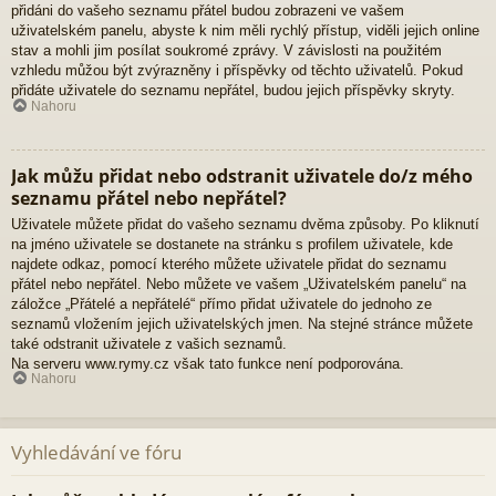
přidáni do vašeho seznamu přátel budou zobrazeni ve vašem
uživatelském panelu, abyste k nim měli rychlý přístup, viděli jejich online
stav a mohli jim posílat soukromé zprávy. V závislosti na použitém
vzhledu můžou být zvýrazněny i příspěvky od těchto uživatelů. Pokud
přidáte uživatele do seznamu nepřátel, budou jejich příspěvky skryty.
Nahoru
Jak můžu přidat nebo odstranit uživatele do/z mého
seznamu přátel nebo nepřátel?
Uživatele můžete přidat do vašeho seznamu dvěma způsoby. Po kliknutí
na jméno uživatele se dostanete na stránku s profilem uživatele, kde
najdete odkaz, pomocí kterého můžete uživatele přidat do seznamu
přátel nebo nepřátel. Nebo můžete ve vašem „Uživatelském panelu“ na
záložce „Přátelé a nepřátelé“ přímo přidat uživatele do jednoho ze
seznamů vložením jejich uživatelských jmen. Na stejné stránce můžete
také odstranit uživatele z vašich seznamů.
Na serveru www.rymy.cz však tato funkce není podporována.
Nahoru
Vyhledávání ve fóru