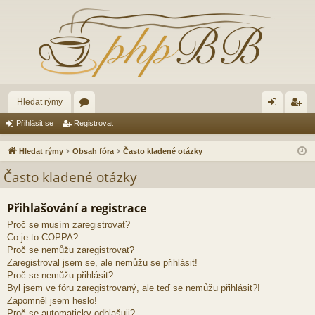
Hledat rýmy
ór
řih
eg
Přihlásit se
Registrovat
a
lá
ist
Hledat rýmy
Obsah fóra
Často kladené otázky
sit
ro
Často kladené otázky
se
va
Přihlašování a registrace
t
Proč se musím zaregistrovat?
Co je to COPPA?
Proč se nemůžu zaregistrovat?
Zaregistroval jsem se, ale nemůžu se přihlásit!
Proč se nemůžu přihlásit?
Byl jsem ve fóru zaregistrovaný, ale teď se nemůžu přihlásit?!
Zapomněl jsem heslo!
Proč se automaticky odhlašuji?