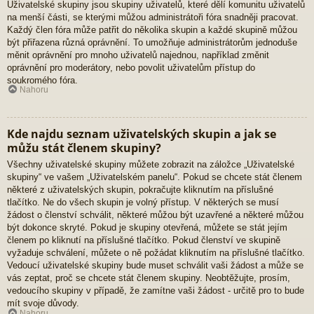
Uživatelské skupiny jsou skupiny uživatelů, které dělí komunitu uživatelů
na menší části, se kterými můžou administrátoři fóra snadněji pracovat.
Každý člen fóra může patřit do několika skupin a každé skupině můžou
být přiřazena různá oprávnění. To umožňuje administrátorům jednoduše
měnit oprávnění pro mnoho uživatelů najednou, například změnit
oprávnění pro moderátory, nebo povolit uživatelům přístup do
soukromého fóra.
Nahoru
Kde najdu seznam uživatelských skupin a jak se
můžu stát členem skupiny?
Všechny uživatelské skupiny můžete zobrazit na záložce „Uživatelské
skupiny“ ve vašem „Uživatelském panelu“. Pokud se chcete stát členem
některé z uživatelských skupin, pokračujte kliknutím na příslušné
tlačítko. Ne do všech skupin je volný přístup. V některých se musí
žádost o členství schválit, některé můžou být uzavřené a některé můžou
být dokonce skryté. Pokud je skupiny otevřená, můžete se stát jejím
členem po kliknutí na příslušné tlačítko. Pokud členství ve skupině
vyžaduje schválení, můžete o ně požádat kliknutím na příslušné tlačítko.
Vedoucí uživatelské skupiny bude muset schválit vaši žádost a může se
vás zeptat, proč se chcete stát členem skupiny. Neobtěžujte, prosím,
vedoucího skupiny v případě, že zamítne vaši žádost - určitě pro to bude
mít svoje důvody.
Nahoru