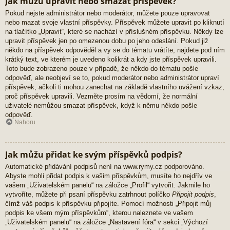
Jak můžu upravit nebo smazat příspěvek?
Pokud nejste administrátor nebo moderátor, můžete pouze upravovat
nebo mazat svoje vlastní příspěvky. Příspěvek můžete upravit po kliknutí
na tlačítko „Upravit“, které se nachází v příslušném příspěvku. Někdy lze
upravit příspěvek jen po omezenou dobu po jeho odeslání. Pokud již
někdo na příspěvek odpověděl a vy se do tématu vrátíte, najdete pod ním
krátký text, ve kterém je uvedeno kolikrát a kdy jste příspěvek upravili.
Toto bude zobrazeno pouze v případě, že někdo do tématu pošle
odpověď, ale neobjeví se to, pokud moderátor nebo administrátor upraví
příspěvek, ačkoli ti mohou zanechat na základě vlastního uvážení vzkaz,
proč příspěvek upravili. Vezměte prosím na vědomí, že normální
uživatelé nemůžou smazat příspěvek, když k němu někdo pošle
odpověď.
Nahoru
Jak můžu přidat ke svým příspěvků podpis?
Automatické přidávání podpisů není na www.rymy.cz podporováno.
Abyste mohli přidat podpis k vašim příspěvkům, musíte ho nejdřív ve
vašem „Uživatelském panelu“ na záložce „Profil“ vytvořit. Jakmile ho
vytvoříte, můžete při psaní příspěvku zatrhnout políčko
Připojit podpis
,
čímž váš podpis k příspěvku připojíte. Pomocí možnosti „Připojit můj
podpis ke všem mým příspěvkům“, kterou naleznete ve vašem
„Uživatelském panelu“ na záložce „Nastavení fóra“ v sekci „Výchozí