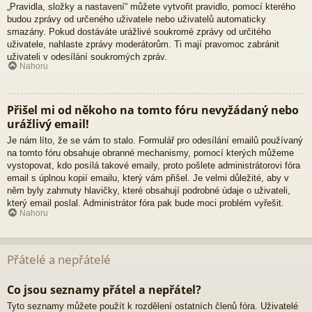
„Pravidla, složky a nastavení“ můžete vytvořit pravidlo, pomocí kterého
budou zprávy od určeného uživatele nebo uživatelů automaticky
smazány. Pokud dostáváte urážlivé soukromé zprávy od určitého
uživatele, nahlaste zprávy moderátorům. Ti mají pravomoc zabránit
uživateli v odesílání soukromých zpráv.
Nahoru
Přišel mi od někoho na tomto fóru nevyžádaný nebo
urážlivý email!
Je nám líto, že se vám to stalo. Formulář pro odesílání emailů používaný
na tomto fóru obsahuje obranné mechanismy, pomocí kterých můžeme
vystopovat, kdo posílá takové emaily, proto pošlete administrátorovi fóra
email s úplnou kopií emailu, který vám přišel. Je velmi důležité, aby v
něm byly zahrnuty hlavičky, které obsahují podrobné údaje o uživateli,
který email poslal. Administrátor fóra pak bude moci problém vyřešit.
Nahoru
Přátelé a nepřátelé
Co jsou seznamy přátel a nepřátel?
Tyto seznamy můžete použít k rozdělení ostatních členů fóra. Uživatelé