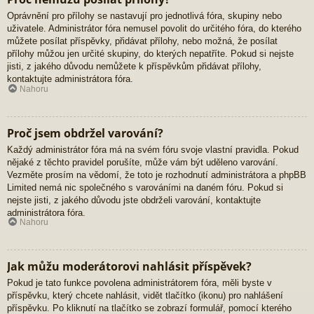
Oprávnění pro přílohy se nastavují pro jednotlivá fóra, skupiny nebo
uživatele. Administrátor fóra nemusel povolit do určitého fóra, do kterého
můžete posílat příspěvky, přidávat přílohy, nebo možná, že posílat
přílohy můžou jen určité skupiny, do kterých nepatříte. Pokud si nejste
jisti, z jakého důvodu nemůžete k příspěvkům přidávat přílohy,
kontaktujte administrátora fóra.
Nahoru
Proč jsem obdržel varování?
Každý administrátor fóra má na svém fóru svoje vlastní pravidla. Pokud
nějaké z těchto pravidel porušíte, může vám být uděleno varování.
Vezměte prosím na vědomí, že toto je rozhodnutí administrátora a phpBB
Limited nemá nic společného s varováními na daném fóru. Pokud si
nejste jisti, z jakého důvodu jste obdrželi varování, kontaktujte
administrátora fóra.
Nahoru
Jak můžu moderátorovi nahlásit příspěvek?
Pokud je tato funkce povolena administrátorem fóra, měli byste v
příspěvku, který chcete nahlásit, vidět tlačítko (ikonu) pro nahlášení
příspěvku. Po kliknutí na tlačítko se zobrazí formulář, pomocí kterého