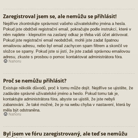
Zaregistroval jsem se, ale nemůžu se přihlásit!
Nejdříve zkontrolujte správnost vašeho uživatelského jména a hesla.
Pokud jste obdrželi registrační email, pokračujte podle instrukcí, které v
něm najdete - klepnutím na zaslaný odkaz je třeba váš účet aktivovat.
Pokud jste registrační email neobdrželi, mohli jste zadat špatnou
emailovou adresu, nebo byl email zachycen spam filtrem a skončil ve
složce se spamy. Pokud jste si jistí, že jste zadali správnou emailovou
adresu, zkuste s prosbou o pomoc kontaktovat administrátora fóra.
Nahoru
Proč se nemůžu přihlásit?
Existuje několik důvodů, proč k tomu může dojít. Nejdříve se ujistěte, že
zadáváte správné uživatelské jméno a heslo. Pokud tomu tak je,
kontaktujte administrátora fóra, abyste se ujistili, že jste nebyli
zabanováni. Je také možné, že je na webu chyba v nastavení, která by
měla být odstraněna.
Nahoru
Byl jsem ve fóru zaregistrovaný, ale teď se nemůžu