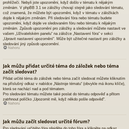
prohlížeči. Nebyli jste upozorněni, když došlo v tématu k nějakým
změnám. V phpBB 3.1 se záložky chovají stejně jako sledování tématu,
což znamená, že můžete být upozorněni, když v tématu v záložkách
dojde k nějakým změnám. Při sledování fóra nebo tématu budete
upozorněni, když dojde ve sledovaném fóru nebo tématu k nějakým
změnám. Způsob upozornění pro záložky a sledování můžete nastavit ve
vašem „Uživatelském panelu“ na záložce „Nastavení fóra“ v sekci
„Upravit nastavení upozornění“. Může být užitečné nastavit pro záložky a
sledování jiný způsob upozornění.
Nahoru
Jak můžu přidat určité téma do záložek nebo téma
začít sledovat?
Přidat určité téma do záložek nebo téma začít sledovat můžete kliknutím
na příslušný odkaz v nabídce „Nástroje tématu“ (obvykle má ikonu klíče),
která se nachází nad a pod tématem.
Pro sledování tématu můžete také poslat do tématu odpověď a přitom
zatrhnout políčko „Upozornit mě, když někdo pošle odpověď“.
Nahoru
Jak můžu začít sledovat určité fórum?
Pro sledování určitého fóra přejděte do toho fóra a klikněte na odkaz