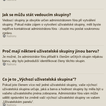
Jak se můžu stát vedoucím skupiny?
Vedoucí skupiny je obvykle určen administrátorem fóra při vytváření
skupiny. Pokud máte zájem o vytvoření uživatelské skupiny, měli byste
nejdříve kontaktovat administrátora fóra - zkuste mu poslat soukromou
zprávu.
Nahoru
Proč mají některé uživatelské skupiny jinou barvu?
Je možné, že administrátor fóra přiřadil k členům určitých skupin nějakou
barvu, aby bylo jednodušší identifikovat členy těchto skupin.
Nahoru
Co je to „Výchozí uživatelská skupina“?
Pokud jste členem více než jedné uživatelské skupiny, vaše výchozí
uživatelská skupina určuje, jaká a barva a hodnost skupiny by měla být u
vašeho uživatelského jména zobrazena. Administrátor fóra vám může
udělit oprávnění ke změně vaší výchozí uživatelské skupiny ve vašem
„Uživatelském panelu“.
Nahoru