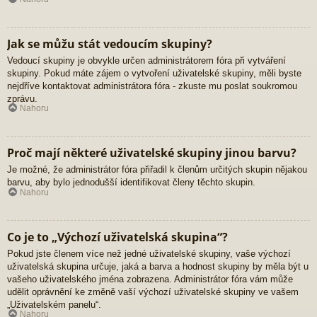
Jak se můžu stát vedoucím skupiny?
Vedoucí skupiny je obvykle určen administrátorem fóra při vytváření
skupiny. Pokud máte zájem o vytvoření uživatelské skupiny, měli byste
nejdříve kontaktovat administrátora fóra - zkuste mu poslat soukromou
zprávu.
Nahoru
Proč mají některé uživatelské skupiny jinou barvu?
Je možné, že administrátor fóra přiřadil k členům určitých skupin nějakou
barvu, aby bylo jednodušší identifikovat členy těchto skupin.
Nahoru
Co je to „Výchozí uživatelská skupina“?
Pokud jste členem více než jedné uživatelské skupiny, vaše výchozí
uživatelská skupina určuje, jaká a barva a hodnost skupiny by měla být u
vašeho uživatelského jména zobrazena. Administrátor fóra vám může
udělit oprávnění ke změně vaší výchozí uživatelské skupiny ve vašem
„Uživatelském panelu“.
Nahoru