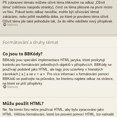
Při zobrazení tématu můžete oživit téma kliknutím na odkaz „Oživit
téma“ (většinou naspodu stránky), čímž se téma přesune na první místo
ve fóru. Pokud tento odkaz nevidíte, mohlo být oživování témat
zakázáno, nebo ještě neuběhla doba, po které je povoleno téma oživit.
Oživit téma jde také jednoduše tak, že do něho odešlete nový příspěvek.
Nahoru
Formátování a druhy témat
Co jsou to BBKódy?
BBKódy jsou speciální implementace HTML jazyka, které poskytují
kontrolu pro formátování jednotlivých objektů v příspěvcích. BBKódy se
používají podobně jako HTML, ale tagy jsou uzavřeny v hranatých
závorkách [ a ] a ne v < a >. Pro více informací o formátování pomocí
BBKódů se podívejte na průvodce, ke kterému najdete odkaz na stránce,
na které se píší příspěvky.
Nahoru
Můžu použít HTML?
Ne. Na tomto fóru nelze používat HTML, aby bylo zpracováno jako
HTML. Většinu formátování, které lze provést pomocí HTML, lze nahradit