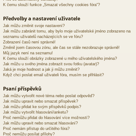
K čemu slouží funkce „Smazat všechny cookies fóra“?
Předvolby a nastavení uživatele
Jak můžu změnit svoje nastavení?
Jak můžu zabránit tomu, aby bylo moje uživatelské jméno zobrazeno na
seznamu uživatelů nacházejících se ve fóru?
Zobrazení časů není správné!
Změnil jsem časovou zónu, ale čas se stále nezobrazuje správně!
Můj jazyk není na seznamu!
K čemu slouží obrázky zobrazené u mého uživatelského jména?
Jak můžu u svého jména zobrazit svou fotku (avatar)?
Jaká je moje hodnost a jak ji můžu změnit?
Když chci poslat email uživateli fóra, musím se přihlásit?
Psaní příspěvků
Jak můžu vytvořit nové téma nebo poslat odpověď?
Jak můžu upravit nebo smazat příspěvek?
Jak můžu přidat ke svým příspěvků podpis?
Jak můžu vytvořit hlasování/anketu?
Proč nemůžu přidat do hlasování více možností?
Jak můžu upravit nebo smazat hlasování?
Proč nemám přístup do určitého fóra?
Proč nemůžu posílat přílohy?