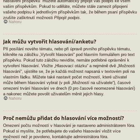
nastavení příspěvků“ můžete automaticky připojit váš podpis ke všem
vašim příspěvkům. Pokud to uděláte, můžete stále zamezit připojení
vašeho podpisu k jednotlivým příspěvkům tak, že během psaní příspěvku
zrušíte zaškrtnutí možnosti
Připojit podpis
.
Nahoru
Jak můžu vytvořit hlasování/anketu?
Při posílání nového tématu, nebo při úpravě prvního příspěvku tématu,
klikněte na záložku „Vytvořit hlasování“ pod hlavním formulářem pro text
příspěvku. Pokud tuto záložku nevidíte, nemáte potřebné oprávnění k
vytvoření hlasování. Vložte „Hlasovací otázku“ a nejméně dvě „Možnosti
hlasování“, ujistěte se, že je každá možnost napsaná v textovém poli na
vlastním řádku. Můžete také nastavit počet možností, které uživatel
může během hlasování vybrat (v poli „Možností na uživatele“), časové
omezení trvání hlasování ve dnech (0 pro časově neomezené hlasování)
a nakonec můžete povolit uživatelům měnit jejich hlasy.
Nahoru
Proč nemůžu přidat do hlasování více možností?
Omezení počtu možností v hlasování je nastaveno administrátorem fóra.
Pokud si myslíte, že potřebujete do vašeho hlasování vložit více
možností než je povoleno, kontaktujte administrátora fóra.