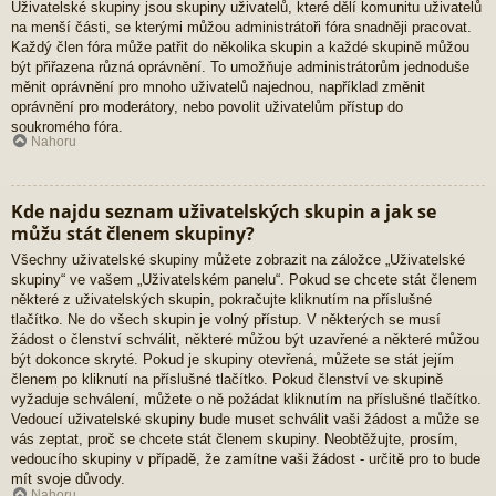
Uživatelské skupiny jsou skupiny uživatelů, které dělí komunitu uživatelů
na menší části, se kterými můžou administrátoři fóra snadněji pracovat.
Každý člen fóra může patřit do několika skupin a každé skupině můžou
být přiřazena různá oprávnění. To umožňuje administrátorům jednoduše
měnit oprávnění pro mnoho uživatelů najednou, například změnit
oprávnění pro moderátory, nebo povolit uživatelům přístup do
soukromého fóra.
Nahoru
Kde najdu seznam uživatelských skupin a jak se
můžu stát členem skupiny?
Všechny uživatelské skupiny můžete zobrazit na záložce „Uživatelské
skupiny“ ve vašem „Uživatelském panelu“. Pokud se chcete stát členem
některé z uživatelských skupin, pokračujte kliknutím na příslušné
tlačítko. Ne do všech skupin je volný přístup. V některých se musí
žádost o členství schválit, některé můžou být uzavřené a některé můžou
být dokonce skryté. Pokud je skupiny otevřená, můžete se stát jejím
členem po kliknutí na příslušné tlačítko. Pokud členství ve skupině
vyžaduje schválení, můžete o ně požádat kliknutím na příslušné tlačítko.
Vedoucí uživatelské skupiny bude muset schválit vaši žádost a může se
vás zeptat, proč se chcete stát členem skupiny. Neobtěžujte, prosím,
vedoucího skupiny v případě, že zamítne vaši žádost - určitě pro to bude
mít svoje důvody.
Nahoru