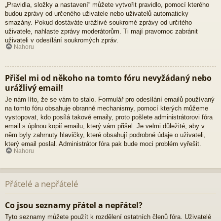
„Pravidla, složky a nastavení“ můžete vytvořit pravidlo, pomocí kterého
budou zprávy od určeného uživatele nebo uživatelů automaticky
smazány. Pokud dostáváte urážlivé soukromé zprávy od určitého
uživatele, nahlaste zprávy moderátorům. Ti mají pravomoc zabránit
uživateli v odesílání soukromých zpráv.
Nahoru
Přišel mi od někoho na tomto fóru nevyžádaný nebo
urážlivý email!
Je nám líto, že se vám to stalo. Formulář pro odesílání emailů používaný
na tomto fóru obsahuje obranné mechanismy, pomocí kterých můžeme
vystopovat, kdo posílá takové emaily, proto pošlete administrátorovi fóra
email s úplnou kopií emailu, který vám přišel. Je velmi důležité, aby v
něm byly zahrnuty hlavičky, které obsahují podrobné údaje o uživateli,
který email poslal. Administrátor fóra pak bude moci problém vyřešit.
Nahoru
Přátelé a nepřátelé
Co jsou seznamy přátel a nepřátel?
Tyto seznamy můžete použít k rozdělení ostatních členů fóra. Uživatelé