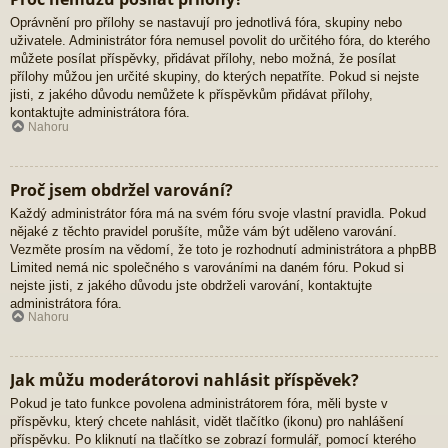
Oprávnění pro přílohy se nastavují pro jednotlivá fóra, skupiny nebo
uživatele. Administrátor fóra nemusel povolit do určitého fóra, do kterého
můžete posílat příspěvky, přidávat přílohy, nebo možná, že posílat
přílohy můžou jen určité skupiny, do kterých nepatříte. Pokud si nejste
jisti, z jakého důvodu nemůžete k příspěvkům přidávat přílohy,
kontaktujte administrátora fóra.
Nahoru
Proč jsem obdržel varování?
Každý administrátor fóra má na svém fóru svoje vlastní pravidla. Pokud
nějaké z těchto pravidel porušíte, může vám být uděleno varování.
Vezměte prosím na vědomí, že toto je rozhodnutí administrátora a phpBB
Limited nemá nic společného s varováními na daném fóru. Pokud si
nejste jisti, z jakého důvodu jste obdrželi varování, kontaktujte
administrátora fóra.
Nahoru
Jak můžu moderátorovi nahlásit příspěvek?
Pokud je tato funkce povolena administrátorem fóra, měli byste v
příspěvku, který chcete nahlásit, vidět tlačítko (ikonu) pro nahlášení
příspěvku. Po kliknutí na tlačítko se zobrazí formulář, pomocí kterého