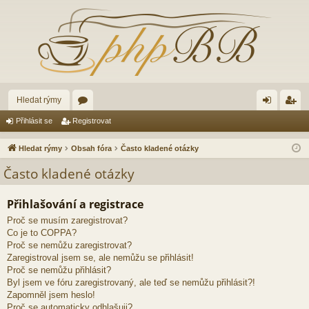
Hledat rýmy
ór
řih
eg
Přihlásit se
Registrovat
a
lá
ist
Hledat rýmy
Obsah fóra
Často kladené otázky
sit
ro
Často kladené otázky
se
va
Přihlašování a registrace
t
Proč se musím zaregistrovat?
Co je to COPPA?
Proč se nemůžu zaregistrovat?
Zaregistroval jsem se, ale nemůžu se přihlásit!
Proč se nemůžu přihlásit?
Byl jsem ve fóru zaregistrovaný, ale teď se nemůžu přihlásit?!
Zapomněl jsem heslo!
Proč se automaticky odhlašuji?