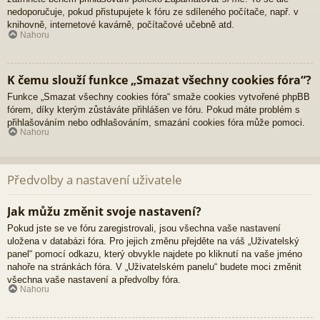
nedoporučuje, pokud přistupujete k fóru ze sdíleného počítače, např. v
knihovně, internetové kavárně, počítačové učebně atd.
Nahoru
K čemu slouží funkce „Smazat všechny cookies fóra“?
Funkce „Smazat všechny cookies fóra“ smaže cookies vytvořené phpBB
fórem, díky kterým zůstáváte přihlášen ve fóru. Pokud máte problém s
přihlašováním nebo odhlašováním, smazání cookies fóra může pomoci.
Nahoru
Předvolby a nastavení uživatele
Jak můžu změnit svoje nastavení?
Pokud jste se ve fóru zaregistrovali, jsou všechna vaše nastavení
uložena v databázi fóra. Pro jejich změnu přejděte na váš „Uživatelský
panel“ pomocí odkazu, který obvykle najdete po kliknutí na vaše jméno
nahoře na stránkách fóra. V „Uživatelském panelu“ budete moci změnit
všechna vaše nastavení a předvolby fóra.
Nahoru