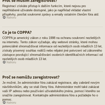
Proč se musím zaregistrovat?
Registrací získáte přístup k dalším funkcím, které nejsou pro
nepřihlášené uživatele dostupné, jako je například vkládat vlastní
příspěvky, posílat soukromé zprávy a emaily ostatním členům fóra atd.
Nahoru
Co je to COPPA?
COPPA je americký zákon z roku 1998 na ochranu soukromí nezletilých
na internetu. Tento zákon vyžaduje, aby webové stránky, které mohou
potenciálně shromažďovat informace od nezletilých osob mladších 13 let,
získaly písemný souhlas rodičů nebo nějaké jiné potvrzení od zákonného
zástupce povolující shromažďování osobních identifikačních informací od
nezletilých osob mladších 13 let.
Nahoru
Proč se nemůžu zaregistrovat?
Je možné, že administrátor fóra zakázal registrace, aby zabránil novým
návštěvníkům, aby se stali členy fóra. Administrátor mohl také zakázat
vaši IP adresu nebo používání uživatelského jména, pomocí kterého se
snažíte zaregistrovat. Kontaktujte administrátora fóra a požádejte ho o
pomoc.
Nahoru