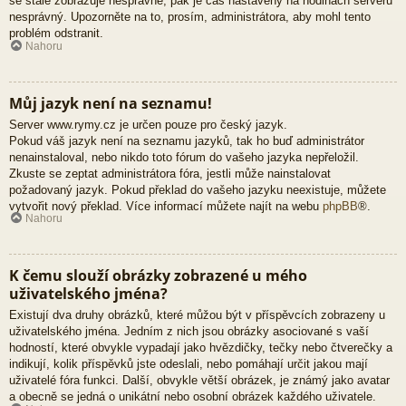
se stále zobrazuje nesprávně, pak je čas nastavený na hodinách serveru
nesprávný. Upozorněte na to, prosím, administrátora, aby mohl tento
problém odstranit.
Nahoru
Můj jazyk není na seznamu!
Server www.rymy.cz je určen pouze pro český jazyk.
Pokud váš jazyk není na seznamu jazyků, tak ho buď administrátor
nenainstaloval, nebo nikdo toto fórum do vašeho jazyka nepřeložil.
Zkuste se zeptat administrátora fóra, jestli může nainstalovat
požadovaný jazyk. Pokud překlad do vašeho jazyku neexistuje, můžete
vytvořit nový překlad. Více informací můžete najít na webu
phpBB
®.
Nahoru
K čemu slouží obrázky zobrazené u mého
uživatelského jména?
Existují dva druhy obrázků, které můžou být v příspěvcích zobrazeny u
uživatelského jména. Jedním z nich jsou obrázky asociované s vaší
hodností, které obvykle vypadají jako hvězdičky, tečky nebo čtverečky a
indikují, kolik příspěvků jste odeslali, nebo pomáhají určit jakou mají
uživatelé fóra funkci. Další, obvykle větší obrázek, je známý jako avatar
a obecně se jedná o unikátní nebo osobní obrázek každého uživatele.