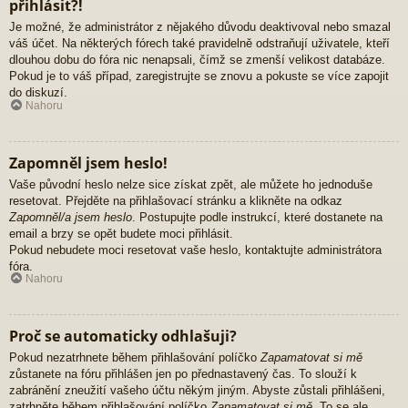
přihlásit?!
Je možné, že administrátor z nějakého důvodu deaktivoval nebo smazal
váš účet. Na některých fórech také pravidelně odstraňují uživatele, kteří
dlouhou dobu do fóra nic nenapsali, čímž se zmenší velikost databáze.
Pokud je to váš případ, zaregistrujte se znovu a pokuste se více zapojit
do diskuzí.
Nahoru
Zapomněl jsem heslo!
Vaše původní heslo nelze sice získat zpět, ale můžete ho jednoduše
resetovat. Přejděte na přihlašovací stránku a klikněte na odkaz
Zapomněl/a jsem heslo
. Postupujte podle instrukcí, které dostanete na
email a brzy se opět budete moci přihlásit.
Pokud nebudete moci resetovat vaše heslo, kontaktujte administrátora
fóra.
Nahoru
Proč se automaticky odhlašuji?
Pokud nezatrhnete během přihlašování políčko
Zapamatovat si mě
zůstanete na fóru přihlášen jen po přednastavený čas. To slouží k
zabránění zneužití vašeho účtu někým jiným. Abyste zůstali přihlášeni,
zatrhněte během přihlašování políčko
Zapamatovat si mě
. To se ale