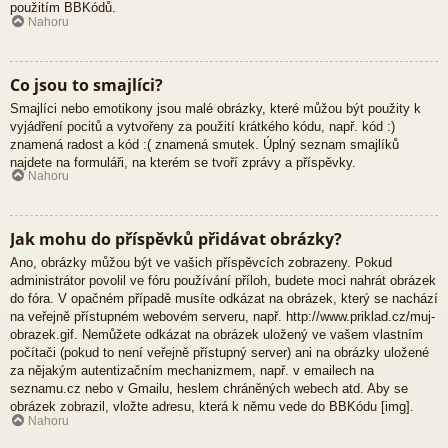
použitím BBKódů.
Nahoru
Co jsou to smajlíci?
Smajlíci nebo emotikony jsou malé obrázky, které můžou být použity k
vyjádření pocitů a vytvořeny za použití krátkého kódu, např. kód :)
znamená radost a kód :( znamená smutek. Úplný seznam smajlíků
najdete na formuláři, na kterém se tvoří zprávy a příspěvky.
Nahoru
Jak mohu do příspěvků přidávat obrázky?
Ano, obrázky můžou být ve vašich příspěvcích zobrazeny. Pokud
administrátor povolil ve fóru používání příloh, budete moci nahrát obrázek
do fóra. V opačném případě musíte odkázat na obrázek, který se nachází
na veřejně přístupném webovém serveru, např. http://www.priklad.cz/muj-
obrazek.gif. Nemůžete odkázat na obrázek uložený ve vašem vlastním
počítači (pokud to není veřejně přístupný server) ani na obrázky uložené
za nějakým autentizačním mechanizmem, např. v emailech na
seznamu.cz nebo v Gmailu, heslem chráněných webech atd. Aby se
obrázek zobrazil, vložte adresu, která k němu vede do BBKódu [img].
Nahoru