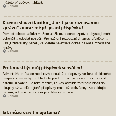
můžete příspěvek nahlásit.
Nahoru
K čemu slouží tlačítko „Uložit jako rozepsanou
zprávu“ zobrazené při psaní příspěvku?
Pomocí tohoto tlačítka můžete uložit rozepsanou zprávu, abyste ji mohli
dokončit a odeslat později. Pro načtení rozepsaných zpráv přejděte na
váš „Uživatelský panel“, ve kterém naleznete odkaz na vaše rozepsané
zprávy.
Nahoru
Proč musí být můj příspěvek schválen?
Administrátor fóra se mohl rozhodnout, že příspěvky ve fóru, do kterého
přispíváte, musí být prohlédnuty předtím, než je budou moci zobrazit
ostatní uživatelé. Je také možné, že vás administrátor fóra vložil do
skupiny uživatelů, jejichž příspěvky musí být schváleny. Kontaktujte,
prosím, administrátora fóra pro další informace.
Nahoru
Jak můžu oživit moje téma?