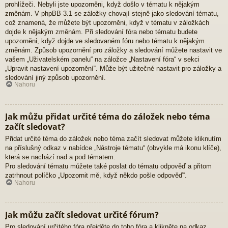
prohlížeči. Nebyli jste upozorněni, když došlo v tématu k nějakým
změnám. V phpBB 3.1 se záložky chovají stejně jako sledování tématu,
což znamená, že můžete být upozorněni, když v tématu v záložkách
dojde k nějakým změnám. Při sledování fóra nebo tématu budete
upozorněni, když dojde ve sledovaném fóru nebo tématu k nějakým
změnám. Způsob upozornění pro záložky a sledování můžete nastavit ve
vašem „Uživatelském panelu“ na záložce „Nastavení fóra“ v sekci
„Upravit nastavení upozornění“. Může být užitečné nastavit pro záložky a
sledování jiný způsob upozornění.
Nahoru
Jak můžu přidat určité téma do záložek nebo téma
začít sledovat?
Přidat určité téma do záložek nebo téma začít sledovat můžete kliknutím
na příslušný odkaz v nabídce „Nástroje tématu“ (obvykle má ikonu klíče),
která se nachází nad a pod tématem.
Pro sledování tématu můžete také poslat do tématu odpověď a přitom
zatrhnout políčko „Upozornit mě, když někdo pošle odpověď“.
Nahoru
Jak můžu začít sledovat určité fórum?
Pro sledování určitého fóra přejděte do toho fóra a klikněte na odkaz