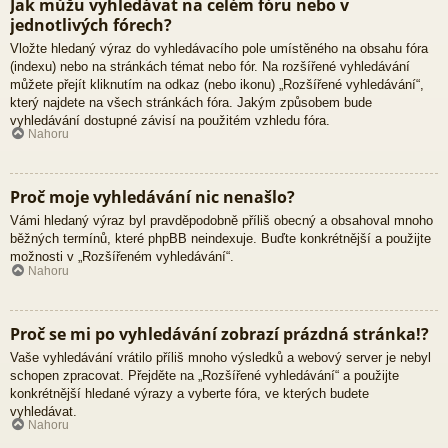
Jak můžu vyhledávat na celém fóru nebo v
jednotlivých fórech?
Vložte hledaný výraz do vyhledávacího pole umístěného na obsahu fóra
(indexu) nebo na stránkách témat nebo fór. Na rozšířené vyhledávání
můžete přejít kliknutím na odkaz (nebo ikonu) „Rozšířené vyhledávání“,
který najdete na všech stránkách fóra. Jakým způsobem bude
vyhledávání dostupné závisí na použitém vzhledu fóra.
Nahoru
Proč moje vyhledávání nic nenašlo?
Vámi hledaný výraz byl pravděpodobně příliš obecný a obsahoval mnoho
běžných termínů, které phpBB neindexuje. Buďte konkrétnější a použijte
možnosti v „Rozšířeném vyhledávání“.
Nahoru
Proč se mi po vyhledávání zobrazí prázdná stránka!?
Vaše vyhledávání vrátilo příliš mnoho výsledků a webový server je nebyl
schopen zpracovat. Přejděte na „Rozšířené vyhledávání“ a použijte
konkrétnější hledané výrazy a vyberte fóra, ve kterých budete
vyhledávat.
Nahoru