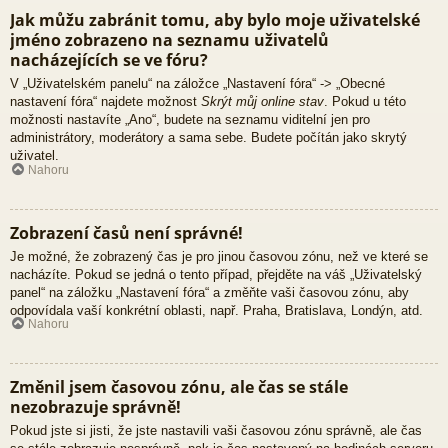
Jak můžu zabránit tomu, aby bylo moje uživatelské
jméno zobrazeno na seznamu uživatelů
nacházejících se ve fóru?
V „Uživatelském panelu“ na záložce „Nastavení fóra“ -> „Obecné
nastavení fóra“ najdete možnost
Skrýt můj online stav
. Pokud u této
možnosti nastavíte „Ano“, budete na seznamu viditelní jen pro
administrátory, moderátory a sama sebe. Budete počítán jako skrytý
uživatel.
Nahoru
Zobrazení časů není správné!
Je možné, že zobrazený čas je pro jinou časovou zónu, než ve které se
nacházíte. Pokud se jedná o tento případ, přejděte na váš „Uživatelský
panel“ na záložku „Nastavení fóra“ a změňte vaši časovou zónu, aby
odpovídala vaší konkrétní oblasti, např. Praha, Bratislava, Londýn, atd.
Nahoru
Změnil jsem časovou zónu, ale čas se stále
nezobrazuje správně!
Pokud jste si jisti, že jste nastavili vaši časovou zónu správně, ale čas