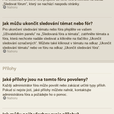
„Sledovat fórum“, který se nachází naspodu stránky.
Nahoru
Jak můžu ukončit sledování témat nebo fór?
Pro ukončení sledování tématu nebo fóra přejděte ve vašem
„Uživatelském panelu“ na „Sledovaná fóra a témata“, zatrhněte témata a
fóra, která nechcete nadále sledovat a klikněte na tlačítko „Ukončit
sledování označených“. Můžete také kliknout v tématu na odkaz „Ukončit
sledování tématu“ nebo ve fóru na odkaz „Ukončit sledování fóra“.
Nahoru
Přílohy
Jaké přílohy jsou na tomto fóru povoleny?
Každý administrátor fóra může povolit nebo zakázat určité typy příloh.
Pokud si nejste jisti, jaké přílohy můžete nahrát, kontaktujte
administrátora fóra a požádejte ho o pomoc.
Nahoru