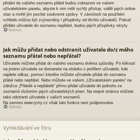
přidáni do vašeho seznamu přátel budou zobrazeni ve vašem
uživatelském panelu, abyste k nim měli rychlý přístup, viděli jejich online
stav a mohli jim posílat soukromé zprávy. V závislosti na použitém
vzhledu můžou být zvýrazněny i příspěvky od těchto uživatelů. Pokud
přidáte uživatele do seznamu nepřátel, budou jejich příspěvky skryty.
Nahoru
Jak můžu přidat nebo odstranit uživatele do/z mého
seznamu přátel nebo nepřátel?
Uživatele můžete přidat do vašeho seznamu dvěma způsoby. Po kliknutí
na jméno uživatele se dostanete na stránku s profilem uživatele, kde
najdete odkaz, pomocí kterého můžete uživatele přidat do seznamu
přátel nebo nepřátel. Nebo můžete ve vašem „Uživatelském panelu“ na
záložce „Přátelé a nepřátelé“ přímo přidat uživatele do jednoho ze
seznamů vložením jejich uživatelských jmen. Na stejné stránce můžete
také odstranit uživatele z vašich seznamů.
Na serveru www.rymy.cz však tato funkce není podporována.
Nahoru
Vyhledávání ve fóru