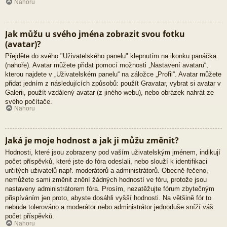
Nahoru
Jak můžu u svého jména zobrazit svou fotku
(avatar)?
Přejděte do svého "Uživatelského panelu" klepnutím na ikonku panáčka
(nahoře). Avatar můžete přidat pomocí možnosti „Nastavení avataru“,
kterou najdete v „Uživatelském panelu“ na záložce „Profil“. Avatar můžete
přidat jedním z následujících způsobů: použít Gravatar, vybrat si avatar v
Galerii, použít vzdálený avatar (z jiného webu), nebo obrázek nahrát ze
svého počítače.
Nahoru
Jaká je moje hodnost a jak ji můžu změnit?
Hodnosti, které jsou zobrazeny pod vaším uživatelským jménem, indikují
počet příspěvků, které jste do fóra odeslali, nebo slouží k identifikaci
určitých uživatelů např. moderátorů a administrátorů. Obecně řečeno,
nemůžete sami změnit znění žádných hodností ve fóru, protože jsou
nastaveny administrátorem fóra. Prosím, nezatěžujte fórum zbytečným
přispíváním jen proto, abyste dosáhli vyšší hodnosti. Na většině fór to
nebude tolerováno a moderátor nebo administrátor jednoduše sníží váš
počet příspěvků.
Nahoru