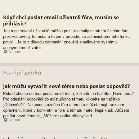
Když chci poslat email uživateli fóra, musím se
přihlásit?
Jen registrovaní uživatelé můžou posílat emaily ostatním členům fóra
přes vestavěný formulář a to jen v případě, že administrátor tuto funkci
povolil. Je to z důvodu zabránění zneužití emailového systému
anonymními uživateli.
Nahoru
Psaní příspěvků
Jak můžu vytvořit nové téma nebo poslat odpověď?
Pokud chcete do fóra poslat nové téma, klikněte na tlačítko „Nové téma“.
Pro odeslání odpovědi do existujícího tématu klikněte na tlačítko
„Odpovědět“. Naspodu každého fóra a tématu můžete najít seznam
oprávnění, které v konkrétním fóru a tématu máte. Například: „Můžete
posílat nová témata“, „Můžete posílat přílohy“ atd.
Nahoru