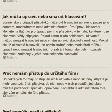
Nahoru
Jak můžu upravit nebo smazat hlasování?
Stejně jako v případě příspěvků může být hlasování upraveno pouze jeho
autorem, moderátorem nebo administrátorem. Pro úpravu hlasování
klikněte na tlačítko pro úpravu prvního příspěvku v tématu, ke kterému je
hlasování vždy připojeno. Pokud zatím nikdo nehlasoval, uživatelé
můžou smazat hlasování nebo v něm upravit jakoukoliv možnost. Pokud
ale již uživatelé hlasovali, jen administrátoři nebo moderátoři můžou
upravit nebo smazat hlasování. To zabrání tomu, aby byly možnosti
hlasování změněny v ještě neukončeném hlasování.
Nahoru
Proč nemám přístup do určitého fóra?
Do některých fór mají přístup jen určití uživatelé nebo skupiny. Abyste je
mohli zobrazit, číst, přispívat do nich nebo v nich provádět jiné akce,
můžete potřebovat speciální oprávnění. Kontaktujte administrátora fóra,
aby vám umožnil do fóra přístup.
Nahoru
Proč nemůžu posílat přílohy?