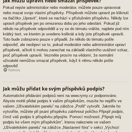
Jak můžu upravit nebo smazat příspěvek?
Pokud nejste administrátor nebo moderátor, můžete pouze upravovat
nebo mazat svoje vlastní příspěvky. Příspěvek můžete upravit po kliknutí
na tlačítko „Upravit“, které se nachází v příslušném příspěvku. Někdy lze
upravit příspěvek jen po omezenou dobu po jeho odeslání. Pokud již
někdo na příspěvek odpověděl a vy se do tématu vrátíte, najdete pod ním
krátký text, ve kterém je uvedeno kolikrát a kdy jste příspěvek upravili.
Toto bude zobrazeno pouze v případě, že někdo do tématu pošle
odpověď, ale neobjeví se to, pokud moderátor nebo administrátor upraví
příspěvek, ačkoli ti mohou zanechat na základě vlastního uvážení vzkaz,
proč příspěvek upravili. Vezměte prosím na vědomí, že normální
uživatelé nemůžou smazat příspěvek, když k němu někdo pošle
odpověď.
Nahoru
Jak můžu přidat ke svým příspěvků podpis?
Automatické přidávání podpisů není na www.rymy.cz podporováno.
Abyste mohli přidat podpis k vašim příspěvkům, musíte ho nejdřív ve
vašem „Uživatelském panelu“ na záložce „Profil“ vytvořit. Jakmile ho
vytvoříte, můžete při psaní příspěvku zatrhnout políčko
Připojit podpis
,
čímž váš podpis k příspěvku připojíte. Pomocí možnosti „Připojit můj
podpis ke všem mým příspěvkům“, kterou naleznete ve vašem
„Uživatelském panelu“ na záložce „Nastavení fóra“ v sekci „Výchozí