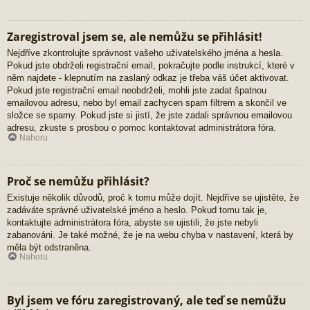
Zaregistroval jsem se, ale nemůžu se přihlásit!
Nejdříve zkontrolujte správnost vašeho uživatelského jména a hesla.
Pokud jste obdrželi registrační email, pokračujte podle instrukcí, které v
něm najdete - klepnutím na zaslaný odkaz je třeba váš účet aktivovat.
Pokud jste registrační email neobdrželi, mohli jste zadat špatnou
emailovou adresu, nebo byl email zachycen spam filtrem a skončil ve
složce se spamy. Pokud jste si jistí, že jste zadali správnou emailovou
adresu, zkuste s prosbou o pomoc kontaktovat administrátora fóra.
Nahoru
Proč se nemůžu přihlásit?
Existuje několik důvodů, proč k tomu může dojít. Nejdříve se ujistěte, že
zadáváte správné uživatelské jméno a heslo. Pokud tomu tak je,
kontaktujte administrátora fóra, abyste se ujistili, že jste nebyli
zabanováni. Je také možné, že je na webu chyba v nastavení, která by
měla být odstraněna.
Nahoru
Byl jsem ve fóru zaregistrovaný, ale teď se nemůžu