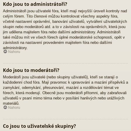
Kdo jsou to administrátoři?
Administrátoři jsou uživatelé fóra, kteří mají nejvyšší úroveň kontroly nad
celým fórem. Tito členové můžou kontrolovat všechny aspekty fóra,
včetně nastavení oprávnění, banování uživatelů, vytváření uživatelských
skupin nebo moderátorů atd. a to v závislosti na oprávněních, která jsou
jim udělena majitelem fóra nebo dalšími administrátory. Administrátoři
také můžou mít ve všech fórech úplné moderátorské schopnosti, opět v
závislosti na nastavení provedeném majitelem fóra nebo dalšími
administrátory.
Nahoru
Kdo jsou to moderátoři?
Moderátoři jsou uživatelé (nebo skupiny uživatelů), kteří se starají o
každodenní chod fóra. Mají pravomoc k upravování a mazání příspěvků a
zamykání, odemykání, přesunování, mazání a rozdělování témat ve
fórech, která moderují. Obecně jsou moderátoři přítomni, aby zabraňovali
uživatelů v psaní mimo téma nebo v posílání hanlivých nebo urážlivých
materiálů.
Nahoru
Co jsou to uživatelské skupiny?