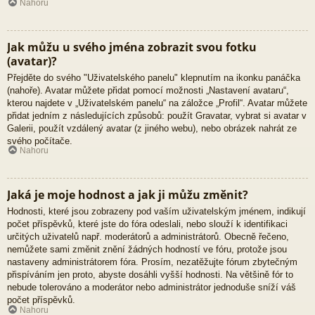
Nahoru
Jak můžu u svého jména zobrazit svou fotku
(avatar)?
Přejděte do svého "Uživatelského panelu" klepnutím na ikonku panáčka
(nahoře). Avatar můžete přidat pomocí možnosti „Nastavení avataru“,
kterou najdete v „Uživatelském panelu“ na záložce „Profil“. Avatar můžete
přidat jedním z následujících způsobů: použít Gravatar, vybrat si avatar v
Galerii, použít vzdálený avatar (z jiného webu), nebo obrázek nahrát ze
svého počítače.
Nahoru
Jaká je moje hodnost a jak ji můžu změnit?
Hodnosti, které jsou zobrazeny pod vaším uživatelským jménem, indikují
počet příspěvků, které jste do fóra odeslali, nebo slouží k identifikaci
určitých uživatelů např. moderátorů a administrátorů. Obecně řečeno,
nemůžete sami změnit znění žádných hodností ve fóru, protože jsou
nastaveny administrátorem fóra. Prosím, nezatěžujte fórum zbytečným
přispíváním jen proto, abyste dosáhli vyšší hodnosti. Na většině fór to
nebude tolerováno a moderátor nebo administrátor jednoduše sníží váš
počet příspěvků.
Nahoru