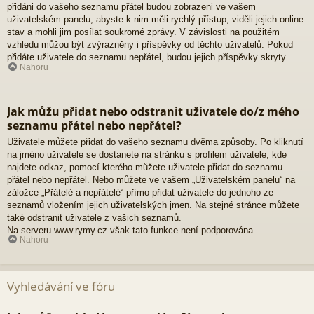
přidáni do vašeho seznamu přátel budou zobrazeni ve vašem
uživatelském panelu, abyste k nim měli rychlý přístup, viděli jejich online
stav a mohli jim posílat soukromé zprávy. V závislosti na použitém
vzhledu můžou být zvýrazněny i příspěvky od těchto uživatelů. Pokud
přidáte uživatele do seznamu nepřátel, budou jejich příspěvky skryty.
Nahoru
Jak můžu přidat nebo odstranit uživatele do/z mého
seznamu přátel nebo nepřátel?
Uživatele můžete přidat do vašeho seznamu dvěma způsoby. Po kliknutí
na jméno uživatele se dostanete na stránku s profilem uživatele, kde
najdete odkaz, pomocí kterého můžete uživatele přidat do seznamu
přátel nebo nepřátel. Nebo můžete ve vašem „Uživatelském panelu“ na
záložce „Přátelé a nepřátelé“ přímo přidat uživatele do jednoho ze
seznamů vložením jejich uživatelských jmen. Na stejné stránce můžete
také odstranit uživatele z vašich seznamů.
Na serveru www.rymy.cz však tato funkce není podporována.
Nahoru
Vyhledávání ve fóru