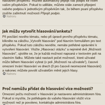
nastavení příspěvků“ můžete automaticky připojit váš podpis ke všem
vašim příspěvkům. Pokud to uděláte, můžete stále zamezit připojení
vašeho podpisu k jednotlivým příspěvkům tak, že během psaní příspěvku
zrušíte zaškrtnutí možnosti
Připojit podpis
.
Nahoru
Jak můžu vytvořit hlasování/anketu?
Při posílání nového tématu, nebo při úpravě prvního příspěvku tématu,
klikněte na záložku „Vytvořit hlasování“ pod hlavním formulářem pro text
příspěvku. Pokud tuto záložku nevidíte, nemáte potřebné oprávnění k
vytvoření hlasování. Vložte „Hlasovací otázku“ a nejméně dvě „Možnosti
hlasování“, ujistěte se, že je každá možnost napsaná v textovém poli na
vlastním řádku. Můžete také nastavit počet možností, které uživatel
může během hlasování vybrat (v poli „Možností na uživatele“), časové
omezení trvání hlasování ve dnech (0 pro časově neomezené hlasování)
a nakonec můžete povolit uživatelům měnit jejich hlasy.
Nahoru
Proč nemůžu přidat do hlasování více možností?
Omezení počtu možností v hlasování je nastaveno administrátorem fóra.
Pokud si myslíte, že potřebujete do vašeho hlasování vložit více
možností než je povoleno, kontaktujte administrátora fóra.