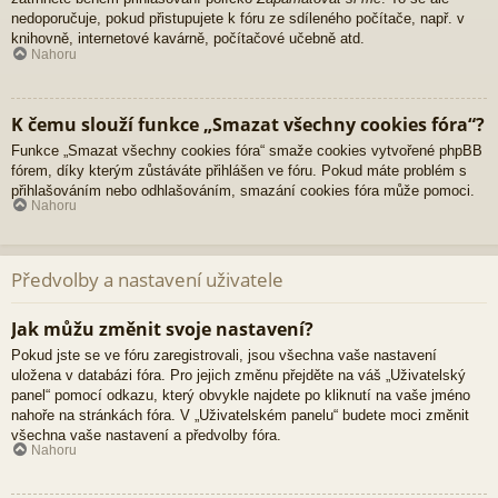
nedoporučuje, pokud přistupujete k fóru ze sdíleného počítače, např. v
knihovně, internetové kavárně, počítačové učebně atd.
Nahoru
K čemu slouží funkce „Smazat všechny cookies fóra“?
Funkce „Smazat všechny cookies fóra“ smaže cookies vytvořené phpBB
fórem, díky kterým zůstáváte přihlášen ve fóru. Pokud máte problém s
přihlašováním nebo odhlašováním, smazání cookies fóra může pomoci.
Nahoru
Předvolby a nastavení uživatele
Jak můžu změnit svoje nastavení?
Pokud jste se ve fóru zaregistrovali, jsou všechna vaše nastavení
uložena v databázi fóra. Pro jejich změnu přejděte na váš „Uživatelský
panel“ pomocí odkazu, který obvykle najdete po kliknutí na vaše jméno
nahoře na stránkách fóra. V „Uživatelském panelu“ budete moci změnit
všechna vaše nastavení a předvolby fóra.
Nahoru