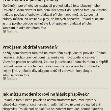
Oprávnění pro přílohy se nastavují pro jednotlivá fóra, skupiny nebo
uživatele. Administrátor fóra nemusel povolit do určitého fóra, do kterého
můžete posílat příspěvky, přidávat přílohy, nebo možná, že posílat
přílohy můžou jen určité skupiny, do kterých nepatříte. Pokud si nejste
jisti, z jakého důvodu nemůžete k příspěvkům přidávat přílohy,
kontaktujte administrátora fóra.
Nahoru
Proč jsem obdržel varování?
Každý administrátor fóra má na svém fóru svoje vlastní pravidla. Pokud
nějaké z těchto pravidel porušíte, může vám být uděleno varování.
Vezměte prosím na vědomí, že toto je rozhodnutí administrátora a phpBB
Limited nemá nic společného s varováními na daném fóru. Pokud si
nejste jisti, z jakého důvodu jste obdrželi varování, kontaktujte
administrátora fóra.
Nahoru
Jak můžu moderátorovi nahlásit příspěvek?
Pokud je tato funkce povolena administrátorem fóra, měli byste v
příspěvku, který chcete nahlásit, vidět tlačítko (ikonu) pro nahlášení
příspěvku. Po kliknutí na tlačítko se zobrazí formulář, pomocí kterého