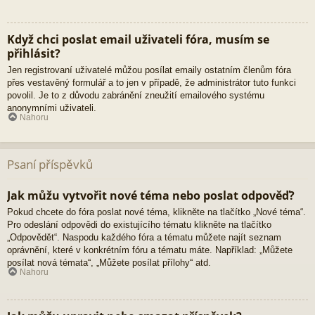
Když chci poslat email uživateli fóra, musím se
přihlásit?
Jen registrovaní uživatelé můžou posílat emaily ostatním členům fóra
přes vestavěný formulář a to jen v případě, že administrátor tuto funkci
povolil. Je to z důvodu zabránění zneužití emailového systému
anonymními uživateli.
Nahoru
Psaní příspěvků
Jak můžu vytvořit nové téma nebo poslat odpověď?
Pokud chcete do fóra poslat nové téma, klikněte na tlačítko „Nové téma“.
Pro odeslání odpovědi do existujícího tématu klikněte na tlačítko
„Odpovědět“. Naspodu každého fóra a tématu můžete najít seznam
oprávnění, které v konkrétním fóru a tématu máte. Například: „Můžete
posílat nová témata“, „Můžete posílat přílohy“ atd.
Nahoru