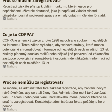
Proč se musím zaregistrovat?
Registrací získáte přístup k dalším funkcím, které nejsou pro
nepřihlášené uživatele dostupné, jako je například vkládat vlastní
příspěvky, posílat soukromé zprávy a emaily ostatním členům fóra atd.
Nahoru
Co je to COPPA?
COPPA je americký zákon z roku 1998 na ochranu soukromí nezletilých
na internetu. Tento zákon vyžaduje, aby webové stránky, které mohou
potenciálně shromažďovat informace od nezletilých osob mladších 13 let,
získaly písemný souhlas rodičů nebo nějaké jiné potvrzení od zákonného
zástupce povolující shromažďování osobních identifikačních informací od
nezletilých osob mladších 13 let.
Nahoru
Proč se nemůžu zaregistrovat?
Je možné, že administrátor fóra zakázal registrace, aby zabránil novým
návštěvníkům, aby se stali členy fóra. Administrátor mohl také zakázat
vaši IP adresu nebo používání uživatelského jména, pomocí kterého se
snažíte zaregistrovat. Kontaktujte administrátora fóra a požádejte ho o
pomoc.
Nahoru