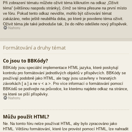
Při zobrazení tématu můžete oživit téma kliknutím na odkaz „Oživit
téma“ (většinou naspodu stránky), čímž se téma přesune na první místo
ve fóru. Pokud tento odkaz nevidíte, mohlo být oživování témat
zakázáno, nebo ještě neuběhla doba, po které je povoleno téma oživit.
Oživit téma jde také jednoduše tak, že do něho odešlete nový příspěvek.
Nahoru
Formátování a druhy témat
Co jsou to BBKódy?
BBKódy jsou speciální implementace HTML jazyka, které poskytují
kontrolu pro formátování jednotlivých objektů v příspěvcích. BBKódy se
používají podobně jako HTML, ale tagy jsou uzavřeny v hranatých
závorkách [ a ] a ne v < a >. Pro více informací o formátování pomocí
BBKódů se podívejte na průvodce, ke kterému najdete odkaz na stránce,
na které se píší příspěvky.
Nahoru
Můžu použít HTML?
Ne. Na tomto fóru nelze používat HTML, aby bylo zpracováno jako
HTML. Většinu formátování, které lze provést pomocí HTML, lze nahradit