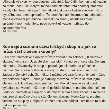
Uživatelské skupiny jsou skupiny uživatelů, které dělí komunitu uživatelů
na menší části, se kterými můžou administrátoři fóra snadněji pracovat.
Každý člen fóra může patřit do několika skupin a každé skupině můžou
být přiřazena různá oprávnění. To umožňuje administrátorům jednoduše
měnit oprávnění pro mnoho uživatelů najednou, například změnit
oprávnění pro moderátory, nebo povolit uživatelům přístup do
soukromého fóra.
Nahoru
Kde najdu seznam uživatelských skupin a jak se
můžu stát členem skupiny?
Všechny uživatelské skupiny můžete zobrazit na záložce „Uživatelské
skupiny“ ve vašem „Uživatelském panelu“. Pokud se chcete stát členem
některé z uživatelských skupin, pokračujte kliknutím na příslušné
tlačítko. Ne do všech skupin je volný přístup. V některých se musí
žádost o členství schválit, některé můžou být uzavřené a některé můžou
být dokonce skryté. Pokud je skupiny otevřená, můžete se stát jejím
členem po kliknutí na příslušné tlačítko. Pokud členství ve skupině
vyžaduje schválení, můžete o ně požádat kliknutím na příslušné tlačítko.
Vedoucí uživatelské skupiny bude muset schválit vaši žádost a může se
vás zeptat, proč se chcete stát členem skupiny. Neobtěžujte, prosím,
vedoucího skupiny v případě, že zamítne vaši žádost - určitě pro to bude
mít svoje důvody.
Nahoru