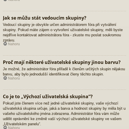
Jak se můžu stát vedoucím skupiny?
Vedoucí skupiny je obvykle určen administrátorem fóra při vytváření
skupiny. Pokud máte zájem o vytvoření uživatelské skupiny, měli byste
nejdříve kontaktovat administrátora fóra - zkuste mu poslat soukromou
zprávu.
Nahoru
Proč mají některé uživatelské skupiny jinou barvu?
Je možné, že administrátor fóra přiřadil k členům určitých skupin nějakou
barvu, aby bylo jednodušší identifikovat členy těchto skupin.
Nahoru
Co je to „Výchozí uživatelská skupina“?
Pokud jste členem více než jedné uživatelské skupiny, vaše výchozí
uživatelská skupina určuje, jaká a barva a hodnost skupiny by měla být u
vašeho uživatelského jména zobrazena. Administrátor fóra vám může
udělit oprávnění ke změně vaší výchozí uživatelské skupiny ve vašem
„Uživatelském panelu“.
Nahoru