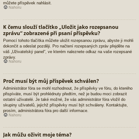
můžete příspěvek nahlásit.
Nahoru
K čemu slouží tlačítko „Uložit jako rozepsanou
zprávu“ zobrazené při psaní příspěvku?
Pomocí tohoto tlačítka můžete uložit rozepsanou zprávu, abyste ji mohli
dokončit a odeslat později. Pro načtení rozepsaných zpráv přejděte na
váš „Uživatelský panel“, ve kterém naleznete odkaz na vaše rozepsané
zprávy.
Nahoru
Proč musí být můj příspěvek schválen?
Administrátor fóra se mohl rozhodnout, že příspěvky ve fóru, do kterého
přispíváte, musí být prohlédnuty předtím, než je budou moci zobrazit
ostatní uživatelé. Je také možné, že vás administrátor fóra vložil do
skupiny uživatelů, jejichž příspěvky musí být schváleny. Kontaktujte,
prosím, administrátora fóra pro další informace.
Nahoru
Jak můžu oživit moje téma?