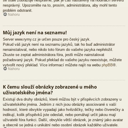
se stále zobrazuje nesprávně, pak je čas nastavený na hodinách serveru
nesprávný. Upozorněte na to, prosím, administrátora, aby mohl tento
problém odstranit.
Nahoru
Můj jazyk není na seznamu!
Server www.rymy.cz je určen pouze pro český jazyk.
Pokud váš jazyk není na seznamu jazyků, tak ho buď administrátor
nenainstaloval, nebo nikdo toto fórum do vašeho jazyka nepřeložil.
Zkuste se zeptat administrátora fóra, jestli může nainstalovat
požadovaný jazyk. Pokud překlad do vašeho jazyku neexistuje, můžete
vytvořit nový překlad. Více informací můžete najít na webu
phpBB
®.
Nahoru
K čemu slouží obrázky zobrazené u mého
uživatelského jména?
Existují dva druhy obrázků, které můžou být v příspěvcích zobrazeny u
uživatelského jména. Jedním z nich jsou obrázky asociované s vaší
hodností, které obvykle vypadají jako hvězdičky, tečky nebo čtverečky a
indikují, kolik příspěvků jste odeslali, nebo pomáhají určit jakou mají
uživatelé fóra funkci. Další, obvykle větší obrázek, je známý jako avatar
a obecně se jedná o unikátní nebo osobní obrázek každého uživatele.