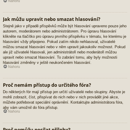
Nahoru
Jak můžu upravit nebo smazat hlasování?
Stejně jako v případě příspěvků může být hlasování upraveno pouze jeho
autorem, moderátorem nebo administrátorem. Pro úpravu hlasování
klikněte na tlačítko pro úpravu prvního příspěvku v tématu, ke kterému je
hlasování vždy připojeno. Pokud zatím nikdo nehlasoval, uživatelé
můžou smazat hlasování nebo v něm upravit jakoukoliv možnost. Pokud
ale již uživatelé hlasovali, jen administrátoři nebo moderátoři můžou
upravit nebo smazat hlasování. To zabrání tomu, aby byly možnosti
hlasování změněny v ještě neukončeném hlasování.
Nahoru
Proč nemám přístup do určitého fóra?
Do některých fór mají přístup jen určití uživatelé nebo skupiny. Abyste je
mohli zobrazit, číst, přispívat do nich nebo v nich provádět jiné akce,
můžete potřebovat speciální oprávnění. Kontaktujte administrátora fóra,
aby vám umožnil do fóra přístup.
Nahoru
Proč nemůžu posílat přílohy?