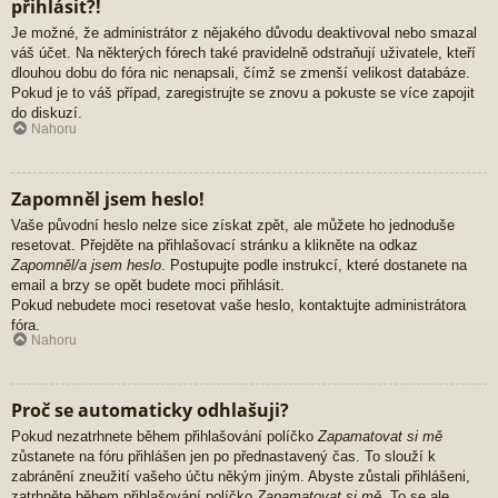
přihlásit?!
Je možné, že administrátor z nějakého důvodu deaktivoval nebo smazal
váš účet. Na některých fórech také pravidelně odstraňují uživatele, kteří
dlouhou dobu do fóra nic nenapsali, čímž se zmenší velikost databáze.
Pokud je to váš případ, zaregistrujte se znovu a pokuste se více zapojit
do diskuzí.
Nahoru
Zapomněl jsem heslo!
Vaše původní heslo nelze sice získat zpět, ale můžete ho jednoduše
resetovat. Přejděte na přihlašovací stránku a klikněte na odkaz
Zapomněl/a jsem heslo
. Postupujte podle instrukcí, které dostanete na
email a brzy se opět budete moci přihlásit.
Pokud nebudete moci resetovat vaše heslo, kontaktujte administrátora
fóra.
Nahoru
Proč se automaticky odhlašuji?
Pokud nezatrhnete během přihlašování políčko
Zapamatovat si mě
zůstanete na fóru přihlášen jen po přednastavený čas. To slouží k
zabránění zneužití vašeho účtu někým jiným. Abyste zůstali přihlášeni,
zatrhněte během přihlašování políčko
Zapamatovat si mě
. To se ale