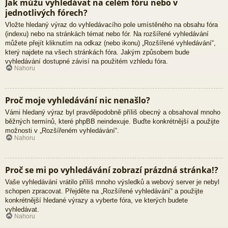
Jak můžu vyhledávat na celém fóru nebo v
jednotlivých fórech?
Vložte hledaný výraz do vyhledávacího pole umístěného na obsahu fóra
(indexu) nebo na stránkách témat nebo fór. Na rozšířené vyhledávání
můžete přejít kliknutím na odkaz (nebo ikonu) „Rozšířené vyhledávání“,
který najdete na všech stránkách fóra. Jakým způsobem bude
vyhledávání dostupné závisí na použitém vzhledu fóra.
Nahoru
Proč moje vyhledávání nic nenašlo?
Vámi hledaný výraz byl pravděpodobně příliš obecný a obsahoval mnoho
běžných termínů, které phpBB neindexuje. Buďte konkrétnější a použijte
možnosti v „Rozšířeném vyhledávání“.
Nahoru
Proč se mi po vyhledávání zobrazí prázdná stránka!?
Vaše vyhledávání vrátilo příliš mnoho výsledků a webový server je nebyl
schopen zpracovat. Přejděte na „Rozšířené vyhledávání“ a použijte
konkrétnější hledané výrazy a vyberte fóra, ve kterých budete
vyhledávat.
Nahoru