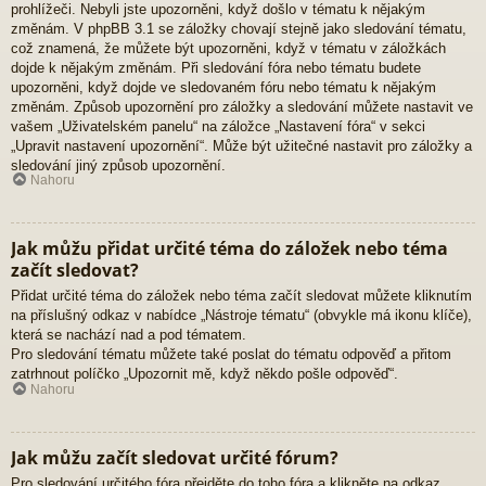
prohlížeči. Nebyli jste upozorněni, když došlo v tématu k nějakým
změnám. V phpBB 3.1 se záložky chovají stejně jako sledování tématu,
což znamená, že můžete být upozorněni, když v tématu v záložkách
dojde k nějakým změnám. Při sledování fóra nebo tématu budete
upozorněni, když dojde ve sledovaném fóru nebo tématu k nějakým
změnám. Způsob upozornění pro záložky a sledování můžete nastavit ve
vašem „Uživatelském panelu“ na záložce „Nastavení fóra“ v sekci
„Upravit nastavení upozornění“. Může být užitečné nastavit pro záložky a
sledování jiný způsob upozornění.
Nahoru
Jak můžu přidat určité téma do záložek nebo téma
začít sledovat?
Přidat určité téma do záložek nebo téma začít sledovat můžete kliknutím
na příslušný odkaz v nabídce „Nástroje tématu“ (obvykle má ikonu klíče),
která se nachází nad a pod tématem.
Pro sledování tématu můžete také poslat do tématu odpověď a přitom
zatrhnout políčko „Upozornit mě, když někdo pošle odpověď“.
Nahoru
Jak můžu začít sledovat určité fórum?
Pro sledování určitého fóra přejděte do toho fóra a klikněte na odkaz