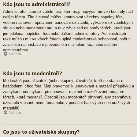
Kdo jsou to administrátoři?
Administrátoři jsou uživatelé fóra, kteří mají nejvyšší úroveň kontroly nad
celým fórem. Tito členové můžou kontrolovat všechny aspekty fóra,
včetně nastavení oprávnění, banování uživatelů, vytváření uživatelských
skupin nebo moderátorů atd. a to v závislosti na oprávněních, která jsou
jim udělena majitelem fóra nebo dalšími administrátory. Administrátoři
také můžou mít ve všech fórech úplné moderátorské schopnosti, opět v
závislosti na nastavení provedeném majitelem fóra nebo dalšími
administrátory.
Nahoru
Kdo jsou to moderátoři?
Moderátoři jsou uživatelé (nebo skupiny uživatelů), kteří se starají o
každodenní chod fóra. Mají pravomoc k upravování a mazání příspěvků a
zamykání, odemykání, přesunování, mazání a rozdělování témat ve
fórech, která moderují. Obecně jsou moderátoři přítomni, aby zabraňovali
uživatelů v psaní mimo téma nebo v posílání hanlivých nebo urážlivých
materiálů.
Nahoru
Co jsou to uživatelské skupiny?