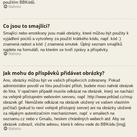
použitím BBKódů.
Nahoru
Co jsou to smajlíci?
Smajlíci nebo emotikony jsou malé obrázky, které můžou být použity k
vyjádření pocitů a vytvořeny za použití krátkého kódu, např. kód :)
znamená radost a kód :( znamená smutek. Úplný seznam smajlíků
najdete na formuláři, na kterém se tvoří zprávy a příspěvky.
Nahoru
Jak mohu do příspěvků přidávat obrázky?
Ano, obrázky můžou být ve vašich příspěvcích zobrazeny. Pokud
administrátor povolil ve fóru používání příloh, budete moci nahrát obrázek
do fóra. V opačném případě musíte odkázat na obrázek, který se nachází
na veřejně přístupném webovém serveru, např. http://www.priklad.cz/muj-
obrazek.gif. Nemůžete odkázat na obrázek uložený ve vašem vlastním
počítači (pokud to není veřejně přístupný server) ani na obrázky uložené
za nějakým autentizačním mechanizmem, např. v emailech na
seznamu.cz nebo v Gmailu, heslem chráněných webech atd. Aby se
obrázek zobrazil, vložte adresu, která k němu vede do BBKódu [img].
Nahoru