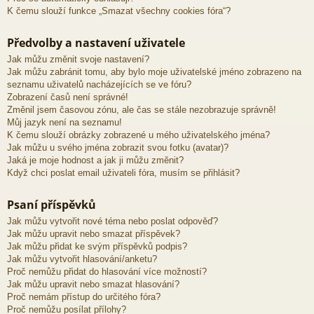
K čemu slouží funkce „Smazat všechny cookies fóra“?
Předvolby a nastavení uživatele
Jak můžu změnit svoje nastavení?
Jak můžu zabránit tomu, aby bylo moje uživatelské jméno zobrazeno na
seznamu uživatelů nacházejících se ve fóru?
Zobrazení časů není správné!
Změnil jsem časovou zónu, ale čas se stále nezobrazuje správně!
Můj jazyk není na seznamu!
K čemu slouží obrázky zobrazené u mého uživatelského jména?
Jak můžu u svého jména zobrazit svou fotku (avatar)?
Jaká je moje hodnost a jak ji můžu změnit?
Když chci poslat email uživateli fóra, musím se přihlásit?
Psaní příspěvků
Jak můžu vytvořit nové téma nebo poslat odpověď?
Jak můžu upravit nebo smazat příspěvek?
Jak můžu přidat ke svým příspěvků podpis?
Jak můžu vytvořit hlasování/anketu?
Proč nemůžu přidat do hlasování více možností?
Jak můžu upravit nebo smazat hlasování?
Proč nemám přístup do určitého fóra?
Proč nemůžu posílat přílohy?