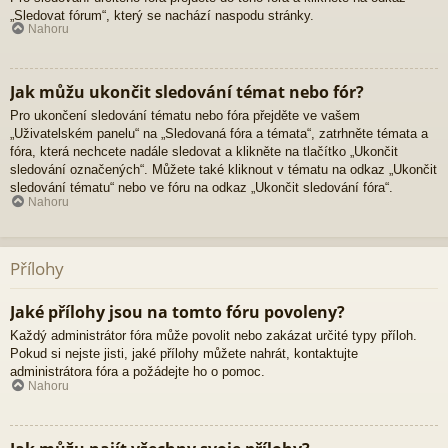
„Sledovat fórum“, který se nachází naspodu stránky.
Nahoru
Jak můžu ukončit sledování témat nebo fór?
Pro ukončení sledování tématu nebo fóra přejděte ve vašem
„Uživatelském panelu“ na „Sledovaná fóra a témata“, zatrhněte témata a
fóra, která nechcete nadále sledovat a klikněte na tlačítko „Ukončit
sledování označených“. Můžete také kliknout v tématu na odkaz „Ukončit
sledování tématu“ nebo ve fóru na odkaz „Ukončit sledování fóra“.
Nahoru
Přílohy
Jaké přílohy jsou na tomto fóru povoleny?
Každý administrátor fóra může povolit nebo zakázat určité typy příloh.
Pokud si nejste jisti, jaké přílohy můžete nahrát, kontaktujte
administrátora fóra a požádejte ho o pomoc.
Nahoru