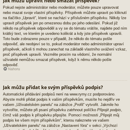
Jak můžu upravit nebo smazat příspěvek?
Pokud nejste administrátor nebo moderátor, můžete pouze upravovat
nebo mazat svoje vlastní příspěvky. Příspěvek můžete upravit po kliknutí
na tlačítko „Upravit“, které se nachází v příslušném příspěvku. Někdy lze
upravit příspěvek jen po omezenou dobu po jeho odeslání. Pokud již
někdo na příspěvek odpověděl a vy se do tématu vrátíte, najdete pod ním
krátký text, ve kterém je uvedeno kolikrát a kdy jste příspěvek upravili.
Toto bude zobrazeno pouze v případě, že někdo do tématu pošle
odpověď, ale neobjeví se to, pokud moderátor nebo administrátor upraví
příspěvek, ačkoli ti mohou zanechat na základě vlastního uvážení vzkaz,
proč příspěvek upravili. Vezměte prosím na vědomí, že normální
uživatelé nemůžou smazat příspěvek, když k němu někdo pošle
odpověď.
Nahoru
Jak můžu přidat ke svým příspěvků podpis?
Automatické přidávání podpisů není na www.rymy.cz podporováno.
Abyste mohli přidat podpis k vašim příspěvkům, musíte ho nejdřív ve
vašem „Uživatelském panelu“ na záložce „Profil“ vytvořit. Jakmile ho
vytvoříte, můžete při psaní příspěvku zatrhnout políčko
Připojit podpis
,
čímž váš podpis k příspěvku připojíte. Pomocí možnosti „Připojit můj
podpis ke všem mým příspěvkům“, kterou naleznete ve vašem
„Uživatelském panelu“ na záložce „Nastavení fóra“ v sekci „Výchozí