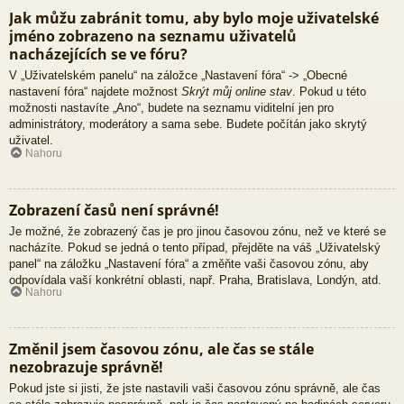
Jak můžu zabránit tomu, aby bylo moje uživatelské
jméno zobrazeno na seznamu uživatelů
nacházejících se ve fóru?
V „Uživatelském panelu“ na záložce „Nastavení fóra“ -> „Obecné
nastavení fóra“ najdete možnost
Skrýt můj online stav
. Pokud u této
možnosti nastavíte „Ano“, budete na seznamu viditelní jen pro
administrátory, moderátory a sama sebe. Budete počítán jako skrytý
uživatel.
Nahoru
Zobrazení časů není správné!
Je možné, že zobrazený čas je pro jinou časovou zónu, než ve které se
nacházíte. Pokud se jedná o tento případ, přejděte na váš „Uživatelský
panel“ na záložku „Nastavení fóra“ a změňte vaši časovou zónu, aby
odpovídala vaší konkrétní oblasti, např. Praha, Bratislava, Londýn, atd.
Nahoru
Změnil jsem časovou zónu, ale čas se stále
nezobrazuje správně!
Pokud jste si jisti, že jste nastavili vaši časovou zónu správně, ale čas