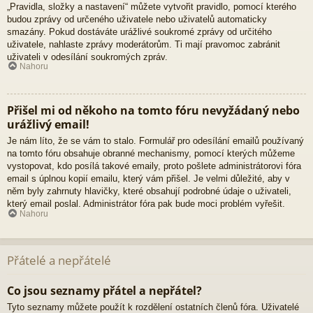
„Pravidla, složky a nastavení“ můžete vytvořit pravidlo, pomocí kterého
budou zprávy od určeného uživatele nebo uživatelů automaticky
smazány. Pokud dostáváte urážlivé soukromé zprávy od určitého
uživatele, nahlaste zprávy moderátorům. Ti mají pravomoc zabránit
uživateli v odesílání soukromých zpráv.
Nahoru
Přišel mi od někoho na tomto fóru nevyžádaný nebo
urážlivý email!
Je nám líto, že se vám to stalo. Formulář pro odesílání emailů používaný
na tomto fóru obsahuje obranné mechanismy, pomocí kterých můžeme
vystopovat, kdo posílá takové emaily, proto pošlete administrátorovi fóra
email s úplnou kopií emailu, který vám přišel. Je velmi důležité, aby v
něm byly zahrnuty hlavičky, které obsahují podrobné údaje o uživateli,
který email poslal. Administrátor fóra pak bude moci problém vyřešit.
Nahoru
Přátelé a nepřátelé
Co jsou seznamy přátel a nepřátel?
Tyto seznamy můžete použít k rozdělení ostatních členů fóra. Uživatelé