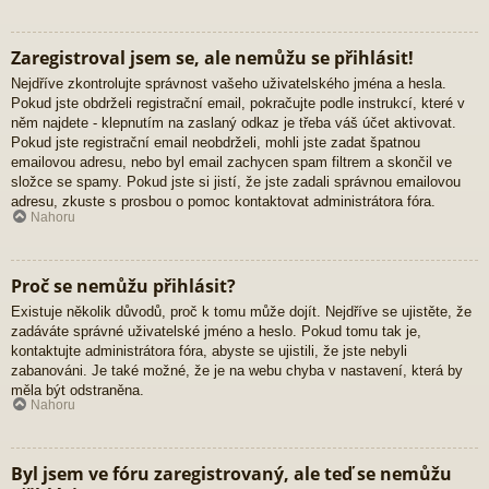
Zaregistroval jsem se, ale nemůžu se přihlásit!
Nejdříve zkontrolujte správnost vašeho uživatelského jména a hesla.
Pokud jste obdrželi registrační email, pokračujte podle instrukcí, které v
něm najdete - klepnutím na zaslaný odkaz je třeba váš účet aktivovat.
Pokud jste registrační email neobdrželi, mohli jste zadat špatnou
emailovou adresu, nebo byl email zachycen spam filtrem a skončil ve
složce se spamy. Pokud jste si jistí, že jste zadali správnou emailovou
adresu, zkuste s prosbou o pomoc kontaktovat administrátora fóra.
Nahoru
Proč se nemůžu přihlásit?
Existuje několik důvodů, proč k tomu může dojít. Nejdříve se ujistěte, že
zadáváte správné uživatelské jméno a heslo. Pokud tomu tak je,
kontaktujte administrátora fóra, abyste se ujistili, že jste nebyli
zabanováni. Je také možné, že je na webu chyba v nastavení, která by
měla být odstraněna.
Nahoru
Byl jsem ve fóru zaregistrovaný, ale teď se nemůžu