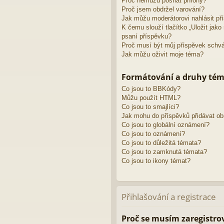
Proč nemůžu posílat přílohy?
Proč jsem obdržel varování?
Jak můžu moderátorovi nahlásit př
K čemu slouží tlačítko „Uložit jak
psaní příspěvku?
Proč musí být můj příspěvek schv
Jak můžu oživit moje téma?
Formátování a druhy té
Co jsou to BBKódy?
Můžu použít HTML?
Co jsou to smajlíci?
Jak mohu do příspěvků přidávat o
Co jsou to globální oznámení?
Co jsou to oznámení?
Co jsou to důležitá témata?
Co jsou to zamknutá témata?
Co jsou to ikony témat?
Přihlašování a registrace
Proč se musím zaregistro