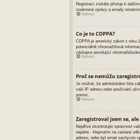
Registrací získáte přístup k dalším
soukromé zprávy a emaily ostatním
Nahoru
Co je to COPPA?
COPPA je americký zákon z roku 19
potenciálně shromažďovat informace
zástupce povolující shromažďování 
Nahoru
Proč se nemůžu zaregistr
Je možné, že administrátor fóra za
vaši IP adresu nebo používání uživ
pomoc.
Nahoru
Zaregistroval jsem se, ale
Nejdříve zkontrolujte správnost vaš
najdete - klepnutím na zaslaný odka
adresu, nebo byl email zachycen sp