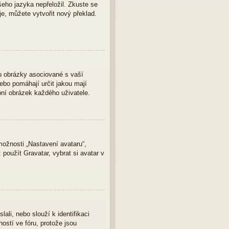
eho jazyka nepřeložil. Zkuste se
je, můžete vytvořit nový překlad.
u obrázky asociované s vaší
nebo pomáhají určit jakou mají
bní obrázek každého uživatele.
ožnosti „Nastavení avataru“,
 použít Gravatar, vybrat si avatar v
ali, nebo slouží k identifikaci
ostí ve fóru, protože jsou