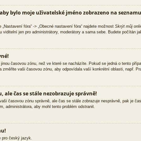
aby bylo moje uživatelské jméno zobrazeno na seznamu 
e „Nastavení fóra“ -> „Obecné nastavení fóra“ najdete možnost
Skrýt můj onli
 viditelní jen pro administrátory, moderátory a sama sebe. Budete počítán jak
vné!
jinou časovou zónu, než ve které se nacházíte. Pokud se jedná o tento přípa
 a změňte vaši časovou zónu, aby odpovídala vaší konkrétní oblasti, např. Pra
 ale čas se stále nezobrazuje správně!
ili vaši časovou zónu správně, ale čas se stále zobrazuje nesprávně, pak je č
m, administrátora, aby mohl tento problém odstranit.
mu!
 pro český jazyk.