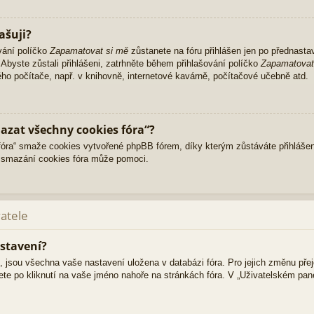
ašuji?
vání políčko
Zapamatovat si mě
zůstanete na fóru přihlášen jen po přednasta
Abyste zůstali přihlášeni, zatrhněte během přihlašování políčko
Zapamatovat
ného počítače, např. v knihovně, internetové kavárně, počítačové učebně atd.
azat všechny cookies fóra“?
ra“ smaže cookies vytvořené phpBB fórem, díky kterým zůstáváte přihlášen
 smazání cookies fóra může pomoci.
vatele
stavení?
i, jsou všechna vaše nastavení uložena v databázi fóra. Pro jejich změnu pře
ete po kliknutí na vaše jméno nahoře na stránkách fóra. V „Uživatelském pa