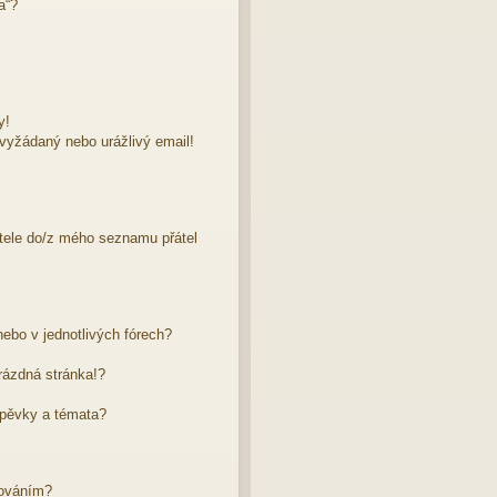
a“?
y!
evyžádaný nebo urážlivý email!
atele do/z mého seznamu přátel
ebo v jednotlivých fórech?
rázdná stránka!?
spěvky a témata?
dováním?