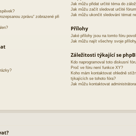
Jak můžu přidat určité téma do zálo
Jak můžu začít sledovat určité fóru
íspěvek?
Jak můžu ukončit sledování témat ne
o rozepsanou zprávu“ zobrazené při
álen?
Přílohy
Jaké přílohy jsou na tomto fóru povo
Jak můžu najít všechny svoje příloh
mat
Záležitosti týkající se php
Kdo naprogramoval toto diskusní fó
Proč ve fóru není funkce XY?
brázky?
Koho mám kontaktovat ohledně stížno
týkajících se tohoto fóra?
Jak můžu kontaktovat administrátora
vat?