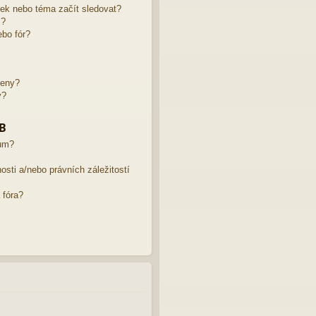
žek nebo téma začít sledovat?
m?
bo fór?
leny?
y?
BB
rum?
sti a/nebo právních záležitostí
 fóra?