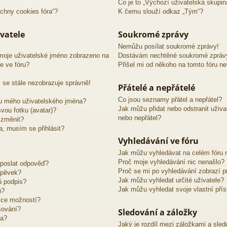
Co je to „Výchozí uživatelská skupin
chny cookies fóra“?
K čemu slouží odkaz „Tým“?
vatele
Soukromé zprávy
Nemůžu posílat soukromé zprávy!
moje uživatelské jméno zobrazeno na
Dostávám nechtěné soukromé zpráv
e ve fóru?
Přišel mi od někoho na tomto fóru n
 se stále nezobrazuje správně!
Přátelé a nepřátelé
Co jsou seznamy přátel a nepřátel?
u mého uživatelského jména?
Jak můžu přidat nebo odstranit uživ
vou fotku (avatar)?
nebo nepřátel?
 změnit?
ra, musím se přihlásit?
Vyhledávání ve fóru
Jak můžu vyhledávat na celém fóru n
Proč moje vyhledávání nic nenašlo?
 poslat odpověď?
Proč se mi po vyhledávání zobrazí p
spěvek?
Jak můžu vyhledat určité uživatele?
ů podpis?
Jak můžu vyhledat svoje vlastní pří
u?
íce možností?
sování?
Sledování a záložky
ra?
Jaký je rozdíl mezi záložkami a sle