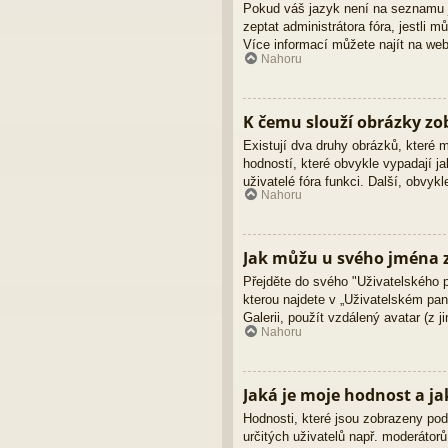
Pokud váš jazyk není na seznamu ja
zeptat administrátora fóra, jestli
Více informací můžete najít na we
Nahoru
K čemu slouží obrázky z
Existují dva druhy obrázků, které
hodností, které obvykle vypadají ja
uživatelé fóra funkci. Další, obvy
Nahoru
Jak můžu u svého jména z
Přejděte do svého "Uživatelského 
kterou najdete v „Uživatelském pane
Galerii, použít vzdálený avatar (z 
Nahoru
Jaká je moje hodnost a ja
Hodnosti, které jsou zobrazeny pod 
určitých uživatelů např. moderátor