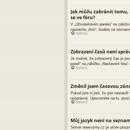
Jak můžu zabránit tomu, 
se ve fóru?
V „Uživatelském panelu“ na záložc
nastavíte „Ano“, budete na seznamu
Nahoru
Zobrazení časů není sprá
Je možné, že zobrazený čas je pro 
panel“ na záložku „Nastavení fóra“
Nahoru
Změnil jsem časovou zónu,
Pokud jste si jisti, že jste nastav
nesprávný. Upozorněte na to, prosí
Nahoru
Můj jazyk není na sezna
Server www.rymy.cz je určen pouze