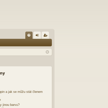
FA
řih
eg
Q
lá
ist
sit
ro
se
va
t
iny
pin a jak se můžu stát členem
?
y jinou barvu?