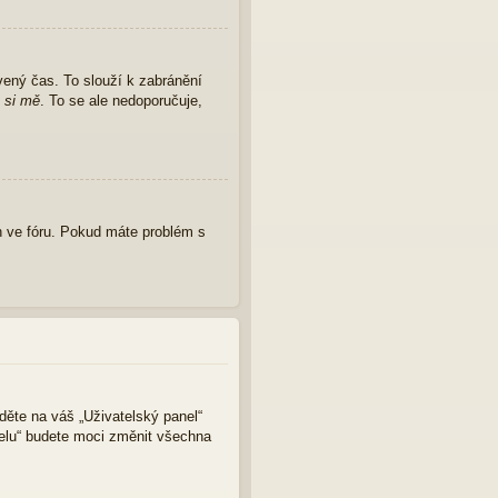
vený čas. To slouží k zabránění
 si mě
. To se ale nedoporučuje,
 ve fóru. Pokud máte problém s
jděte na váš „Uživatelský panel“
nelu“ budete moci změnit všechna