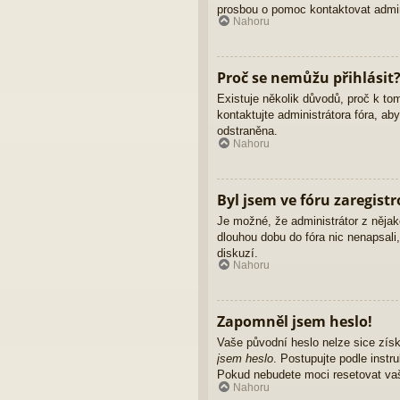
prosbou o pomoc kontaktovat admini
Nahoru
Proč se nemůžu přihlásit
Existuje několik důvodů, proč k to
kontaktujte administrátora fóra, ab
odstraněna.
Nahoru
Byl jsem ve fóru zaregist
Je možné, že administrátor z nějak
dlouhou dobu do fóra nic nenapsali
diskuzí.
Nahoru
Zapomněl jsem heslo!
Vaše původní heslo nelze sice získ
jsem heslo
. Postupujte podle instr
Pokud nebudete moci resetovat vaše
Nahoru