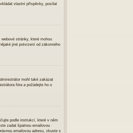
vkládat vlastní příspěvky, posílat
y webové stránky, které mohou
nějaké jiné potvrzení od zákonného
Administrátor mohl také zakázat
strátora fóra a požádejte ho o
čujte podle instrukcí, které v něm
 jste zadat špatnou emailovou
správnou emailovou adresu, zkuste s