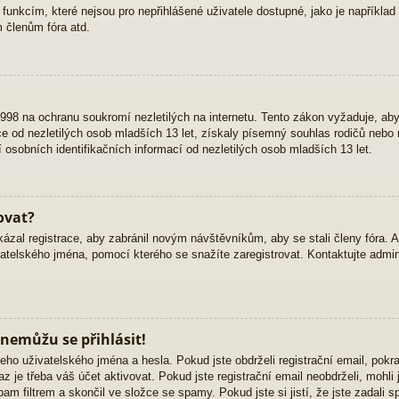
 funkcím, které nejsou pro nepřihlášené uživatele dostupné, jako je například 
 členům fóra atd.
98 na ochranu soukromí nezletilých na internetu. Tento zákon vyžaduje, ab
 od nezletilých osob mladších 13 let, získaly písemný souhlas rodičů nebo 
osobních identifikačních informací od nezletilých osob mladších 13 let.
ovat?
kázal registrace, aby zabránil novým návštěvníkům, aby se stali členy fóra. 
atelského jména, pomocí kterého se snažíte zaregistrovat. Kontaktujte admini
 nemůžu se přihlásit!
eho uživatelského jména a hesla. Pokud jste obdrželi registrační email, pokra
z je třeba váš účet aktivovat. Pokud jste registrační email neobdrželi, mohli
am filtrem a skončil ve složce se spamy. Pokud jste si jistí, že jste zadali 