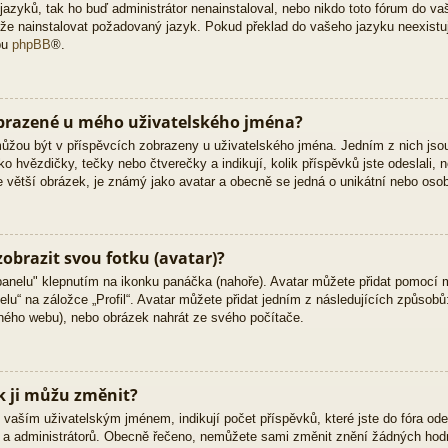
zyků, tak ho buď administrátor nenainstaloval, nebo nikdo toto fórum do vaš
 může nainstalovat požadovaný jazyk. Pokud překlad do vašeho jazyku neexistu
bu
phpBB
®.
obrazené u mého uživatelského jména?
 můžou být v příspěvcích zobrazeny u uživatelského jména. Jedním z nich jso
ko hvězdičky, tečky nebo čtverečky a indikují, kolik příspěvků jste odeslali, 
kle větší obrázek, je známý jako avatar a obecně se jedná o unikátní nebo oso
obrazit svou fotku (avatar)?
panelu" klepnutím na ikonku panáčka (nahoře). Avatar můžete přidat pomocí m
lu“ na záložce „Profil“. Avatar můžete přidat jedním z následujících způsobů:
jiného webu), nebo obrázek nahrát ze svého počítače.
k ji můžu změnit?
vaším uživatelským jménem, indikují počet příspěvků, které jste do fóra odesl
ů a administrátorů. Obecně řečeno, nemůžete sami změnit znění žádných hodn