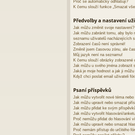
Proč se automaticky odhlašuji?
K čemu slouží funkce „Smazat vše
Předvolby a nastavení uži
Jak můžu změnit svoje nastavení?
Jak můžu zabránit tomu, aby bylo 
seznamu uživatelů nacházejících s
Zobrazení časů není správné!
Změnil jsem časovou zónu, ale čas
Můj jazyk není na seznamu!
K čemu slouží obrázky zobrazené 
Jak můžu u svého jména zobrazit s
Jaká je moje hodnost a jak ji můžu
Když chci poslat email uživateli fó
Psaní příspěvků
Jak můžu vytvořit nové téma nebo
Jak můžu upravit nebo smazat pří
Jak můžu přidat ke svým příspěvk
Jak můžu vytvořit hlasování/anket
Proč nemůžu přidat do hlasování v
Jak můžu upravit nebo smazat hla
Proč nemám přístup do určitého fó