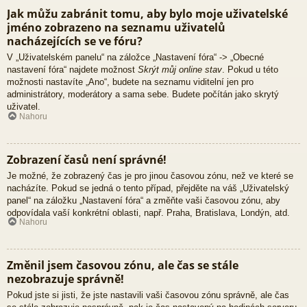
Jak můžu zabránit tomu, aby bylo moje uživatelské
jméno zobrazeno na seznamu uživatelů
nacházejících se ve fóru?
V „Uživatelském panelu“ na záložce „Nastavení fóra“ -> „Obecné
nastavení fóra“ najdete možnost
Skrýt můj online stav
. Pokud u této
možnosti nastavíte „Ano“, budete na seznamu viditelní jen pro
administrátory, moderátory a sama sebe. Budete počítán jako skrytý
uživatel.
Nahoru
Zobrazení časů není správné!
Je možné, že zobrazený čas je pro jinou časovou zónu, než ve které se
nacházíte. Pokud se jedná o tento případ, přejděte na váš „Uživatelský
panel“ na záložku „Nastavení fóra“ a změňte vaši časovou zónu, aby
odpovídala vaší konkrétní oblasti, např. Praha, Bratislava, Londýn, atd.
Nahoru
Změnil jsem časovou zónu, ale čas se stále
nezobrazuje správně!
Pokud jste si jisti, že jste nastavili vaši časovou zónu správně, ale čas