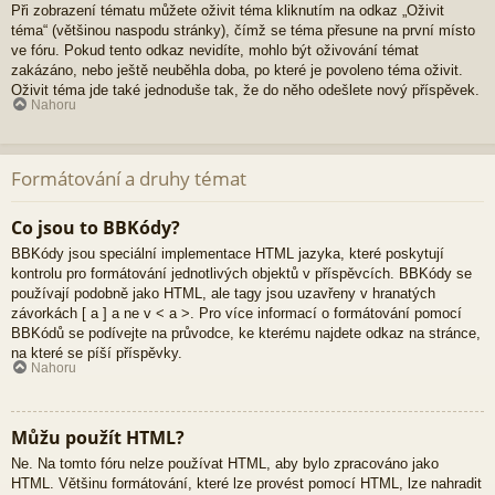
Při zobrazení tématu můžete oživit téma kliknutím na odkaz „Oživit
téma“ (většinou naspodu stránky), čímž se téma přesune na první místo
ve fóru. Pokud tento odkaz nevidíte, mohlo být oživování témat
zakázáno, nebo ještě neuběhla doba, po které je povoleno téma oživit.
Oživit téma jde také jednoduše tak, že do něho odešlete nový příspěvek.
Nahoru
Formátování a druhy témat
Co jsou to BBKódy?
BBKódy jsou speciální implementace HTML jazyka, které poskytují
kontrolu pro formátování jednotlivých objektů v příspěvcích. BBKódy se
používají podobně jako HTML, ale tagy jsou uzavřeny v hranatých
závorkách [ a ] a ne v < a >. Pro více informací o formátování pomocí
BBKódů se podívejte na průvodce, ke kterému najdete odkaz na stránce,
na které se píší příspěvky.
Nahoru
Můžu použít HTML?
Ne. Na tomto fóru nelze používat HTML, aby bylo zpracováno jako
HTML. Většinu formátování, které lze provést pomocí HTML, lze nahradit