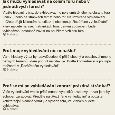
Jak můžu vyhledávat na celém fóru nebo v
jednotlivých fórech?
Vložte hledaný výraz do vyhledávacího pole umístěného na obsahu fóra
(indexu) nebo na stránkách témat nebo fór. Na rozšířené vyhledávání
můžete přejít kliknutím na odkaz (nebo ikonu) „Rozšířené vyhledávání“,
který najdete na všech stránkách fóra. Jakým způsobem bude
vyhledávání dostupné závisí na použitém vzhledu fóra.
Nahoru
Proč moje vyhledávání nic nenašlo?
Vámi hledaný výraz byl pravděpodobně příliš obecný a obsahoval mnoho
běžných termínů, které phpBB neindexuje. Buďte konkrétnější a použijte
možnosti v „Rozšířeném vyhledávání“.
Nahoru
Proč se mi po vyhledávání zobrazí prázdná stránka!?
Vaše vyhledávání vrátilo příliš mnoho výsledků a webový server je nebyl
schopen zpracovat. Přejděte na „Rozšířené vyhledávání“ a použijte
konkrétnější hledané výrazy a vyberte fóra, ve kterých budete
vyhledávat.
Nahoru