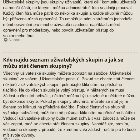
Uživatelské skupiny jsou skupiny uživatelů, které dělí komunitu uživatelů
na menší části, se kterými můžou administrátoři fóra snadněji pracovat.
Každý člen fóra může patřit do několika skupin a každé skupině můžou
být přiřazena různá oprávnění. To umožňuje administrátorům jednoduše
měnit oprávnění pro mnoho uživatelů najednou, například změnit
oprávnění pro moderátory, nebo povolit uživatelům přístup do
soukromého fóra.
Nahoru
Kde najdu seznam uživatelských skupin a jak se
můžu stát členem skupiny?
Všechny uživatelské skupiny můžete zobrazit na záložce „Uživatelské
skupiny“ ve vašem „Uživatelském panelu“. Pokud se chcete stát členem
některé z uživatelských skupin, pokračujte kliknutím na příslušné
tlačítko. Ne do všech skupin je volný přístup. V některých se musí
žádost o členství schválit, některé můžou být uzavřené a některé můžou
být dokonce skryté. Pokud je skupiny otevřená, můžete se stát jejím
členem po kliknutí na příslušné tlačítko. Pokud členství ve skupině
vyžaduje schválení, můžete o ně požádat kliknutím na příslušné tlačítko.
Vedoucí uživatelské skupiny bude muset schválit vaši žádost a může se
vás zeptat, proč se chcete stát členem skupiny. Neobtěžujte, prosím,
vedoucího skupiny v případě, že zamítne vaši žádost - určitě pro to bude
mít svoje důvody.
Nahoru