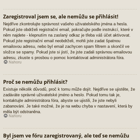
Zaregistroval jsem se, ale nemůžu se přihlásit!
Nejdříve zkontrolujte správnost vašeho uživatelského jména a hesla.
Pokud jste obdrželi registrační email, pokračujte podle instrukcí, které v
něm najdete - klepnutím na zaslaný odkaz je třeba váš účet aktivovat.
Pokud jste registrační email neobdrželi, mohli jste zadat špatnou
emailovou adresu, nebo byl email zachycen spam filtrem a skončil ve
složce se spamy. Pokud jste si jistí, že jste zadali správnou emailovou
adresu, zkuste s prosbou o pomoc kontaktovat administrátora fóra.
Nahoru
Proč se nemůžu přihlásit?
Existuje několik důvodů, proč k tomu může dojít. Nejdříve se ujistěte, že
zadáváte správné uživatelské jméno a heslo. Pokud tomu tak je,
kontaktujte administrátora fóra, abyste se ujistili, že jste nebyli
zabanováni. Je také možné, že je na webu chyba v nastavení, která by
měla být odstraněna.
Nahoru
Byl jsem ve fóru zaregistrovaný, ale teď se nemůžu