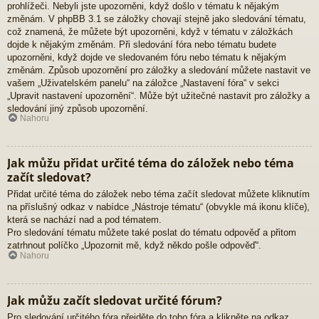
prohlížeči. Nebyli jste upozorněni, když došlo v tématu k nějakým
změnám. V phpBB 3.1 se záložky chovají stejně jako sledování tématu,
což znamená, že můžete být upozorněni, když v tématu v záložkách
dojde k nějakým změnám. Při sledování fóra nebo tématu budete
upozorněni, když dojde ve sledovaném fóru nebo tématu k nějakým
změnám. Způsob upozornění pro záložky a sledování můžete nastavit ve
vašem „Uživatelském panelu“ na záložce „Nastavení fóra“ v sekci
„Upravit nastavení upozornění“. Může být užitečné nastavit pro záložky a
sledování jiný způsob upozornění.
Nahoru
Jak můžu přidat určité téma do záložek nebo téma
začít sledovat?
Přidat určité téma do záložek nebo téma začít sledovat můžete kliknutím
na příslušný odkaz v nabídce „Nástroje tématu“ (obvykle má ikonu klíče),
která se nachází nad a pod tématem.
Pro sledování tématu můžete také poslat do tématu odpověď a přitom
zatrhnout políčko „Upozornit mě, když někdo pošle odpověď“.
Nahoru
Jak můžu začít sledovat určité fórum?
Pro sledování určitého fóra přejděte do toho fóra a klikněte na odkaz