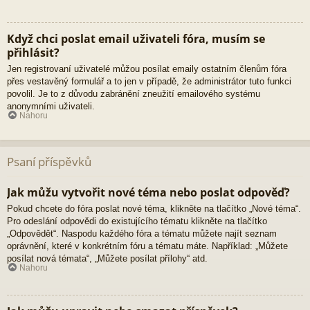
Když chci poslat email uživateli fóra, musím se
přihlásit?
Jen registrovaní uživatelé můžou posílat emaily ostatním členům fóra
přes vestavěný formulář a to jen v případě, že administrátor tuto funkci
povolil. Je to z důvodu zabránění zneužití emailového systému
anonymními uživateli.
Nahoru
Psaní příspěvků
Jak můžu vytvořit nové téma nebo poslat odpověď?
Pokud chcete do fóra poslat nové téma, klikněte na tlačítko „Nové téma“.
Pro odeslání odpovědi do existujícího tématu klikněte na tlačítko
„Odpovědět“. Naspodu každého fóra a tématu můžete najít seznam
oprávnění, které v konkrétním fóru a tématu máte. Například: „Můžete
posílat nová témata“, „Můžete posílat přílohy“ atd.
Nahoru