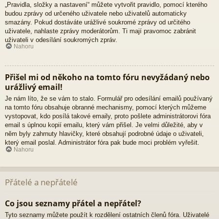
„Pravidla, složky a nastavení“ můžete vytvořit pravidlo, pomocí kterého
budou zprávy od určeného uživatele nebo uživatelů automaticky
smazány. Pokud dostáváte urážlivé soukromé zprávy od určitého
uživatele, nahlaste zprávy moderátorům. Ti mají pravomoc zabránit
uživateli v odesílání soukromých zpráv.
Nahoru
Přišel mi od někoho na tomto fóru nevyžádaný nebo
urážlivý email!
Je nám líto, že se vám to stalo. Formulář pro odesílání emailů používaný
na tomto fóru obsahuje obranné mechanismy, pomocí kterých můžeme
vystopovat, kdo posílá takové emaily, proto pošlete administrátorovi fóra
email s úplnou kopií emailu, který vám přišel. Je velmi důležité, aby v
něm byly zahrnuty hlavičky, které obsahují podrobné údaje o uživateli,
který email poslal. Administrátor fóra pak bude moci problém vyřešit.
Nahoru
Přátelé a nepřátelé
Co jsou seznamy přátel a nepřátel?
Tyto seznamy můžete použít k rozdělení ostatních členů fóra. Uživatelé