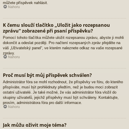
můžete příspěvek nahlásit.
Nahoru
K čemu slouží tlačítko „Uložit jako rozepsanou
zprávu“ zobrazené při psaní příspěvku?
Pomocí tohoto tlačítka můžete uložit rozepsanou zprávu, abyste ji mohli
dokončit a odeslat později. Pro načtení rozepsaných zpráv přejděte na
váš „Uživatelský panel“, ve kterém naleznete odkaz na vaše rozepsané
zprávy.
Nahoru
Proč musí být můj příspěvek schválen?
Administrátor fóra se mohl rozhodnout, že příspěvky ve fóru, do kterého
přispíváte, musí být prohlédnuty předtím, než je budou moci zobrazit
ostatní uživatelé. Je také možné, že vás administrátor fóra vložil do
skupiny uživatelů, jejichž příspěvky musí být schváleny. Kontaktujte,
prosím, administrátora fóra pro další informace.
Nahoru
Jak můžu oživit moje téma?