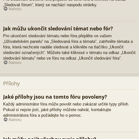
„Sledovat fórum“, který se nachází naspodu stránky.
Nahoru
Jak můžu ukončit sledování témat nebo fór?
Pro ukončení sledování tématu nebo fóra přejděte ve vašem
„Uživatelském panelu“ na „Sledovaná fóra a témata“, zatrhněte témata a
fóra, která nechcete nadále sledovat a klikněte na tlačítko „Ukončit
sledování označených“. Můžete také kliknout v tématu na odkaz „Ukončit
sledování tématu“ nebo ve fóru na odkaz „Ukončit sledování fóra“.
Nahoru
Přílohy
Jaké přílohy jsou na tomto fóru povoleny?
Každý administrátor fóra může povolit nebo zakázat určité typy příloh.
Pokud si nejste jisti, jaké přílohy můžete nahrát, kontaktujte
administrátora fóra a požádejte ho o pomoc.
Nahoru