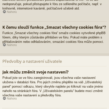
nedoporučuje, pokud přistupujete k fóru ze sdíleného počítače, např. v
knihovně, internetové kavárně, počítačové učebně atd.
Nahoru
K čemu slouží funkce „Smazat všechny cookies fóra“?
Funkce „Smazat všechny cookies fóra“ smaže cookies vytvořené phpBB
fórem, díky kterým zůstáváte přihlášen ve fóru. Pokud máte problém s
přihlašováním nebo odhlašováním, smazání cookies fóra může pomoci.
Nahoru
Předvolby a nastavení uživatele
Jak můžu změnit svoje nastavení?
Pokud jste se ve fóru zaregistrovali, jsou všechna vaše nastavení
uložena v databázi fóra. Pro jejich změnu přejděte na váš „Uživatelský
panel“ pomocí odkazu, který obvykle najdete po kliknutí na vaše jméno
nahoře na stránkách fóra. V „Uživatelském panelu“ budete moci změnit
všechna vaše nastavení a předvolby fóra.
Nahoru