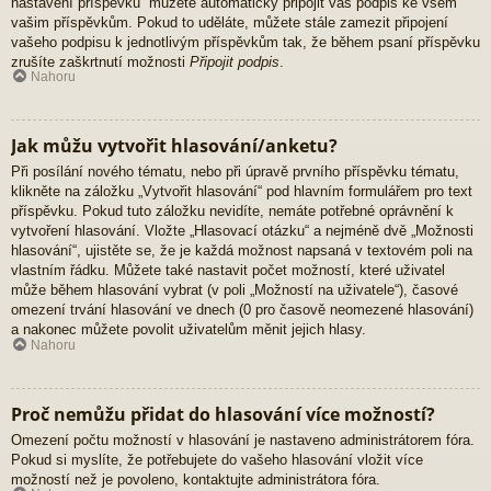
nastavení příspěvků“ můžete automaticky připojit váš podpis ke všem
vašim příspěvkům. Pokud to uděláte, můžete stále zamezit připojení
vašeho podpisu k jednotlivým příspěvkům tak, že během psaní příspěvku
zrušíte zaškrtnutí možnosti
Připojit podpis
.
Nahoru
Jak můžu vytvořit hlasování/anketu?
Při posílání nového tématu, nebo při úpravě prvního příspěvku tématu,
klikněte na záložku „Vytvořit hlasování“ pod hlavním formulářem pro text
příspěvku. Pokud tuto záložku nevidíte, nemáte potřebné oprávnění k
vytvoření hlasování. Vložte „Hlasovací otázku“ a nejméně dvě „Možnosti
hlasování“, ujistěte se, že je každá možnost napsaná v textovém poli na
vlastním řádku. Můžete také nastavit počet možností, které uživatel
může během hlasování vybrat (v poli „Možností na uživatele“), časové
omezení trvání hlasování ve dnech (0 pro časově neomezené hlasování)
a nakonec můžete povolit uživatelům měnit jejich hlasy.
Nahoru
Proč nemůžu přidat do hlasování více možností?
Omezení počtu možností v hlasování je nastaveno administrátorem fóra.
Pokud si myslíte, že potřebujete do vašeho hlasování vložit více
možností než je povoleno, kontaktujte administrátora fóra.