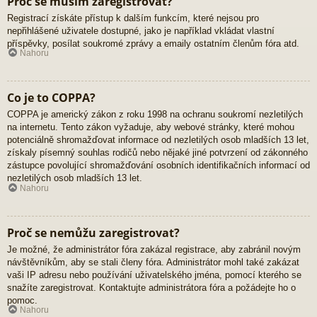
Proč se musím zaregistrovat?
Registrací získáte přístup k dalším funkcím, které nejsou pro
nepřihlášené uživatele dostupné, jako je například vkládat vlastní
příspěvky, posílat soukromé zprávy a emaily ostatním členům fóra atd.
Nahoru
Co je to COPPA?
COPPA je americký zákon z roku 1998 na ochranu soukromí nezletilých
na internetu. Tento zákon vyžaduje, aby webové stránky, které mohou
potenciálně shromažďovat informace od nezletilých osob mladších 13 let,
získaly písemný souhlas rodičů nebo nějaké jiné potvrzení od zákonného
zástupce povolující shromažďování osobních identifikačních informací od
nezletilých osob mladších 13 let.
Nahoru
Proč se nemůžu zaregistrovat?
Je možné, že administrátor fóra zakázal registrace, aby zabránil novým
návštěvníkům, aby se stali členy fóra. Administrátor mohl také zakázat
vaši IP adresu nebo používání uživatelského jména, pomocí kterého se
snažíte zaregistrovat. Kontaktujte administrátora fóra a požádejte ho o
pomoc.
Nahoru