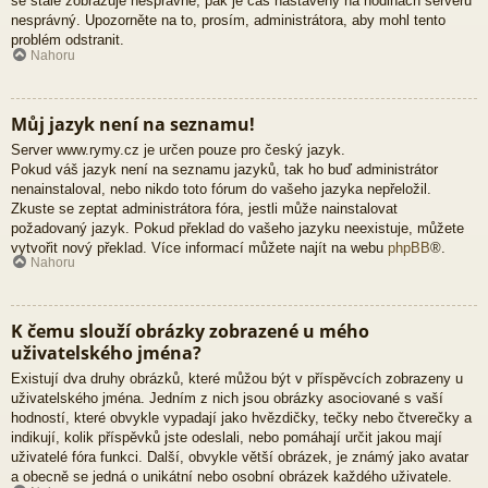
se stále zobrazuje nesprávně, pak je čas nastavený na hodinách serveru
nesprávný. Upozorněte na to, prosím, administrátora, aby mohl tento
problém odstranit.
Nahoru
Můj jazyk není na seznamu!
Server www.rymy.cz je určen pouze pro český jazyk.
Pokud váš jazyk není na seznamu jazyků, tak ho buď administrátor
nenainstaloval, nebo nikdo toto fórum do vašeho jazyka nepřeložil.
Zkuste se zeptat administrátora fóra, jestli může nainstalovat
požadovaný jazyk. Pokud překlad do vašeho jazyku neexistuje, můžete
vytvořit nový překlad. Více informací můžete najít na webu
phpBB
®.
Nahoru
K čemu slouží obrázky zobrazené u mého
uživatelského jména?
Existují dva druhy obrázků, které můžou být v příspěvcích zobrazeny u
uživatelského jména. Jedním z nich jsou obrázky asociované s vaší
hodností, které obvykle vypadají jako hvězdičky, tečky nebo čtverečky a
indikují, kolik příspěvků jste odeslali, nebo pomáhají určit jakou mají
uživatelé fóra funkci. Další, obvykle větší obrázek, je známý jako avatar
a obecně se jedná o unikátní nebo osobní obrázek každého uživatele.