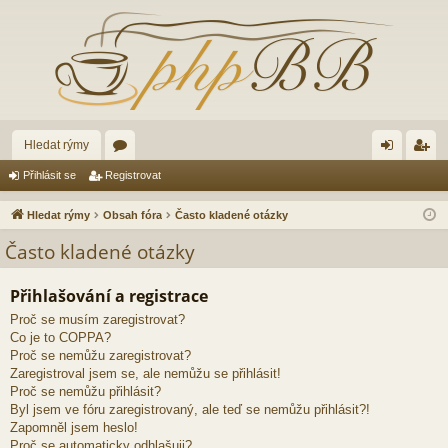
Hledat rýmy
ór
řih
eg
Přihlásit se
Registrovat
a
lá
ist
Hledat rýmy
Obsah fóra
Často kladené otázky
sit
ro
Často kladené otázky
se
va
Přihlašování a registrace
t
Proč se musím zaregistrovat?
Co je to COPPA?
Proč se nemůžu zaregistrovat?
Zaregistroval jsem se, ale nemůžu se přihlásit!
Proč se nemůžu přihlásit?
Byl jsem ve fóru zaregistrovaný, ale teď se nemůžu přihlásit?!
Zapomněl jsem heslo!
Proč se automaticky odhlašuji?