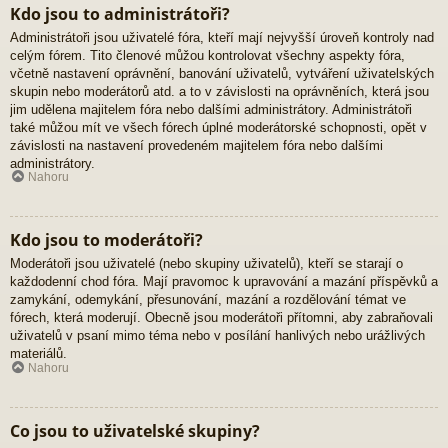
Kdo jsou to administrátoři?
Administrátoři jsou uživatelé fóra, kteří mají nejvyšší úroveň kontroly nad
celým fórem. Tito členové můžou kontrolovat všechny aspekty fóra,
včetně nastavení oprávnění, banování uživatelů, vytváření uživatelských
skupin nebo moderátorů atd. a to v závislosti na oprávněních, která jsou
jim udělena majitelem fóra nebo dalšími administrátory. Administrátoři
také můžou mít ve všech fórech úplné moderátorské schopnosti, opět v
závislosti na nastavení provedeném majitelem fóra nebo dalšími
administrátory.
Nahoru
Kdo jsou to moderátoři?
Moderátoři jsou uživatelé (nebo skupiny uživatelů), kteří se starají o
každodenní chod fóra. Mají pravomoc k upravování a mazání příspěvků a
zamykání, odemykání, přesunování, mazání a rozdělování témat ve
fórech, která moderují. Obecně jsou moderátoři přítomni, aby zabraňovali
uživatelů v psaní mimo téma nebo v posílání hanlivých nebo urážlivých
materiálů.
Nahoru
Co jsou to uživatelské skupiny?