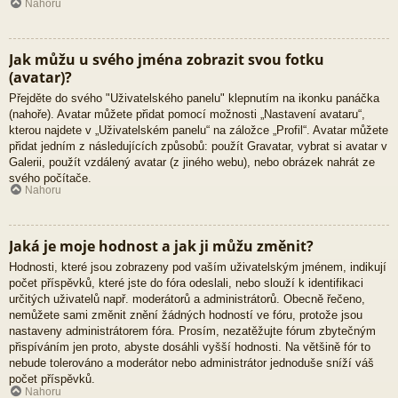
Nahoru
Jak můžu u svého jména zobrazit svou fotku
(avatar)?
Přejděte do svého "Uživatelského panelu" klepnutím na ikonku panáčka
(nahoře). Avatar můžete přidat pomocí možnosti „Nastavení avataru“,
kterou najdete v „Uživatelském panelu“ na záložce „Profil“. Avatar můžete
přidat jedním z následujících způsobů: použít Gravatar, vybrat si avatar v
Galerii, použít vzdálený avatar (z jiného webu), nebo obrázek nahrát ze
svého počítače.
Nahoru
Jaká je moje hodnost a jak ji můžu změnit?
Hodnosti, které jsou zobrazeny pod vaším uživatelským jménem, indikují
počet příspěvků, které jste do fóra odeslali, nebo slouží k identifikaci
určitých uživatelů např. moderátorů a administrátorů. Obecně řečeno,
nemůžete sami změnit znění žádných hodností ve fóru, protože jsou
nastaveny administrátorem fóra. Prosím, nezatěžujte fórum zbytečným
přispíváním jen proto, abyste dosáhli vyšší hodnosti. Na většině fór to
nebude tolerováno a moderátor nebo administrátor jednoduše sníží váš
počet příspěvků.
Nahoru