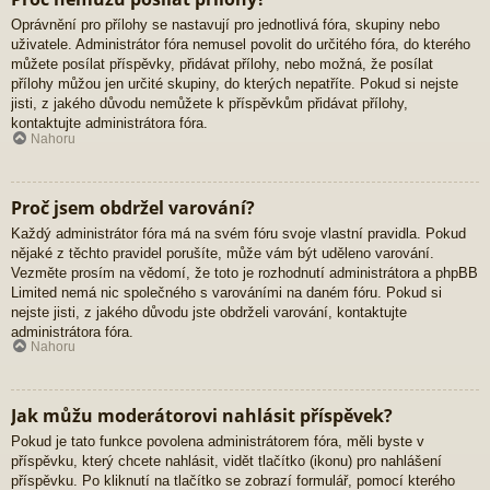
Oprávnění pro přílohy se nastavují pro jednotlivá fóra, skupiny nebo
uživatele. Administrátor fóra nemusel povolit do určitého fóra, do kterého
můžete posílat příspěvky, přidávat přílohy, nebo možná, že posílat
přílohy můžou jen určité skupiny, do kterých nepatříte. Pokud si nejste
jisti, z jakého důvodu nemůžete k příspěvkům přidávat přílohy,
kontaktujte administrátora fóra.
Nahoru
Proč jsem obdržel varování?
Každý administrátor fóra má na svém fóru svoje vlastní pravidla. Pokud
nějaké z těchto pravidel porušíte, může vám být uděleno varování.
Vezměte prosím na vědomí, že toto je rozhodnutí administrátora a phpBB
Limited nemá nic společného s varováními na daném fóru. Pokud si
nejste jisti, z jakého důvodu jste obdrželi varování, kontaktujte
administrátora fóra.
Nahoru
Jak můžu moderátorovi nahlásit příspěvek?
Pokud je tato funkce povolena administrátorem fóra, měli byste v
příspěvku, který chcete nahlásit, vidět tlačítko (ikonu) pro nahlášení
příspěvku. Po kliknutí na tlačítko se zobrazí formulář, pomocí kterého