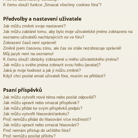
K čemu slouží funkce „Smazat všechny cookies fóra“?
Předvolby a nastavení uživatele
Jak můžu změnit svoje nastavení?
Jak můžu zabránit tomu, aby bylo moje uživatelské jméno zobrazeno na
seznamu uživatelů nacházejících se ve fóru?
Zobrazení časů není správné!
Změnil jsem časovou zónu, ale čas se stále nezobrazuje správně!
Můj jazyk není na seznamu!
K čemu slouží obrázky zobrazené u mého uživatelského jména?
Jak můžu u svého jména zobrazit svou fotku (avatar)?
Jaká je moje hodnost a jak ji můžu změnit?
Když chci poslat email uživateli fóra, musím se přihlásit?
Psaní příspěvků
Jak můžu vytvořit nové téma nebo poslat odpověď?
Jak můžu upravit nebo smazat příspěvek?
Jak můžu přidat ke svým příspěvků podpis?
Jak můžu vytvořit hlasování/anketu?
Proč nemůžu přidat do hlasování více možností?
Jak můžu upravit nebo smazat hlasování?
Proč nemám přístup do určitého fóra?
Proč nemůžu posílat přílohy?