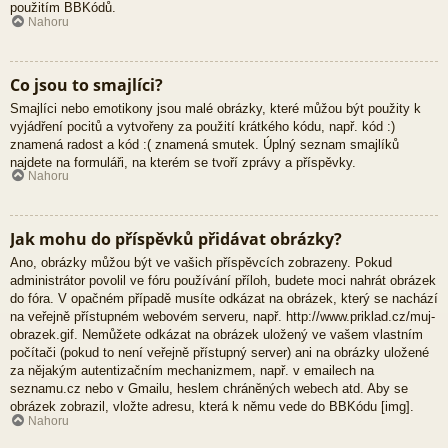
použitím BBKódů.
Nahoru
Co jsou to smajlíci?
Smajlíci nebo emotikony jsou malé obrázky, které můžou být použity k
vyjádření pocitů a vytvořeny za použití krátkého kódu, např. kód :)
znamená radost a kód :( znamená smutek. Úplný seznam smajlíků
najdete na formuláři, na kterém se tvoří zprávy a příspěvky.
Nahoru
Jak mohu do příspěvků přidávat obrázky?
Ano, obrázky můžou být ve vašich příspěvcích zobrazeny. Pokud
administrátor povolil ve fóru používání příloh, budete moci nahrát obrázek
do fóra. V opačném případě musíte odkázat na obrázek, který se nachází
na veřejně přístupném webovém serveru, např. http://www.priklad.cz/muj-
obrazek.gif. Nemůžete odkázat na obrázek uložený ve vašem vlastním
počítači (pokud to není veřejně přístupný server) ani na obrázky uložené
za nějakým autentizačním mechanizmem, např. v emailech na
seznamu.cz nebo v Gmailu, heslem chráněných webech atd. Aby se
obrázek zobrazil, vložte adresu, která k němu vede do BBKódu [img].
Nahoru