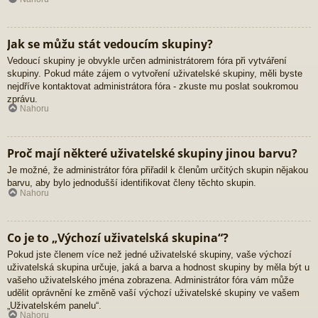
Jak se můžu stát vedoucím skupiny?
Vedoucí skupiny je obvykle určen administrátorem fóra při vytváření
skupiny. Pokud máte zájem o vytvoření uživatelské skupiny, měli byste
nejdříve kontaktovat administrátora fóra - zkuste mu poslat soukromou
zprávu.
Nahoru
Proč mají některé uživatelské skupiny jinou barvu?
Je možné, že administrátor fóra přiřadil k členům určitých skupin nějakou
barvu, aby bylo jednodušší identifikovat členy těchto skupin.
Nahoru
Co je to „Výchozí uživatelská skupina“?
Pokud jste členem více než jedné uživatelské skupiny, vaše výchozí
uživatelská skupina určuje, jaká a barva a hodnost skupiny by měla být u
vašeho uživatelského jména zobrazena. Administrátor fóra vám může
udělit oprávnění ke změně vaší výchozí uživatelské skupiny ve vašem
„Uživatelském panelu“.
Nahoru