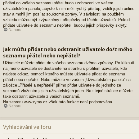
přidáni do vašeho seznamu přátel budou zobrazeni ve vašem
uživatelském panelu, abyste k nim měli rychlý přístup, viděli jejich online
stav a mohli jim posílat soukromé zprávy. V závislosti na použitém
vzhledu můžou být zvýrazněny i příspěvky od těchto uživatelů. Pokud
přidáte uživatele do seznamu nepřátel, budou jejich příspěvky skryty.
Nahoru
Jak můžu přidat nebo odstranit uživatele do/z mého
seznamu přátel nebo nepřátel?
Uživatele můžete přidat do vašeho seznamu dvěma způsoby. Po kliknutí
na jméno uživatele se dostanete na stránku s profilem uživatele, kde
najdete odkaz, pomocí kterého můžete uživatele přidat do seznamu
přátel nebo nepřátel. Nebo můžete ve vašem „Uživatelském panelu“ na
záložce „Přátelé a nepřátelé“ přímo přidat uživatele do jednoho ze
seznamů vložením jejich uživatelských jmen. Na stejné stránce můžete
také odstranit uživatele z vašich seznamů.
Na serveru www.rymy.cz však tato funkce není podporována.
Nahoru
Vyhledávání ve fóru