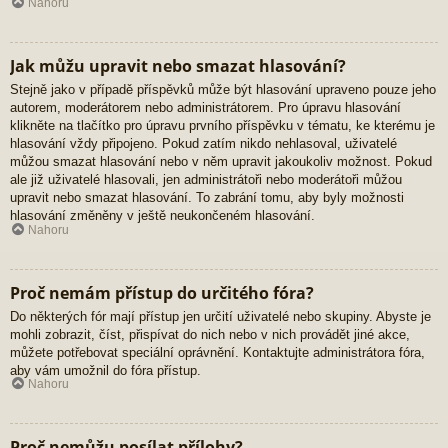
Nahoru
Jak můžu upravit nebo smazat hlasování?
Stejně jako v případě příspěvků může být hlasování upraveno pouze jeho
autorem, moderátorem nebo administrátorem. Pro úpravu hlasování
klikněte na tlačítko pro úpravu prvního příspěvku v tématu, ke kterému je
hlasování vždy připojeno. Pokud zatím nikdo nehlasoval, uživatelé
můžou smazat hlasování nebo v něm upravit jakoukoliv možnost. Pokud
ale již uživatelé hlasovali, jen administrátoři nebo moderátoři můžou
upravit nebo smazat hlasování. To zabrání tomu, aby byly možnosti
hlasování změněny v ještě neukončeném hlasování.
Nahoru
Proč nemám přístup do určitého fóra?
Do některých fór mají přístup jen určití uživatelé nebo skupiny. Abyste je
mohli zobrazit, číst, přispívat do nich nebo v nich provádět jiné akce,
můžete potřebovat speciální oprávnění. Kontaktujte administrátora fóra,
aby vám umožnil do fóra přístup.
Nahoru
Proč nemůžu posílat přílohy?