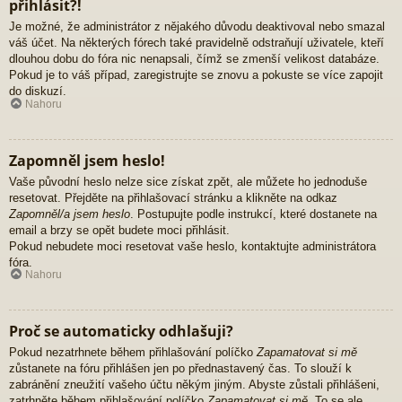
přihlásit?!
Je možné, že administrátor z nějakého důvodu deaktivoval nebo smazal
váš účet. Na některých fórech také pravidelně odstraňují uživatele, kteří
dlouhou dobu do fóra nic nenapsali, čímž se zmenší velikost databáze.
Pokud je to váš případ, zaregistrujte se znovu a pokuste se více zapojit
do diskuzí.
Nahoru
Zapomněl jsem heslo!
Vaše původní heslo nelze sice získat zpět, ale můžete ho jednoduše
resetovat. Přejděte na přihlašovací stránku a klikněte na odkaz
Zapomněl/a jsem heslo
. Postupujte podle instrukcí, které dostanete na
email a brzy se opět budete moci přihlásit.
Pokud nebudete moci resetovat vaše heslo, kontaktujte administrátora
fóra.
Nahoru
Proč se automaticky odhlašuji?
Pokud nezatrhnete během přihlašování políčko
Zapamatovat si mě
zůstanete na fóru přihlášen jen po přednastavený čas. To slouží k
zabránění zneužití vašeho účtu někým jiným. Abyste zůstali přihlášeni,
zatrhněte během přihlašování políčko
Zapamatovat si mě
. To se ale