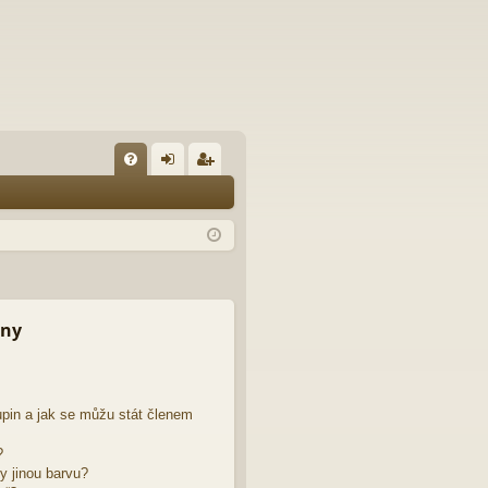
FA
řih
eg
Q
lá
ist
sit
ro
se
va
t
iny
pin a jak se můžu stát členem
?
y jinou barvu?