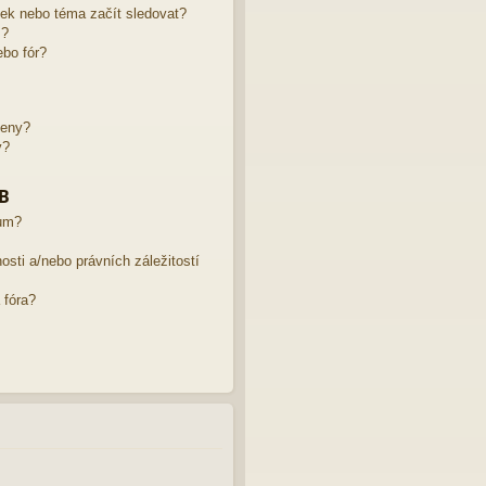
žek nebo téma začít sledovat?
m?
bo fór?
leny?
y?
BB
rum?
sti a/nebo právních záležitostí
 fóra?