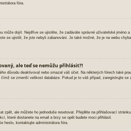
strátora fóra.
?
mu může dojít. Nejdříve se ujistěte, že zadáváte správné uživatelské jméno a
yste se ujistili, že jste nebyli zabanováni. Je také možné, že je na webu chyb
rovaný, ale teď se nemůžu přihlásit?!
ého důvodu deaktivoval nebo smazal váš účet. Na některých fórech také pravid
, čímž se zmenší velikost databáze. Pokud je to váš případ, zaregistrujte se 
at zpět, ale můžete ho jednoduše resetovat. Přejděte na přihlašovací stránk
ukcí, které dostanete na email a brzy se opět budete moci přihlásit.
 heslo, kontaktujte administrátora fóra.