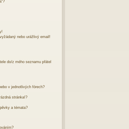
a“?
y!
evyžádaný nebo urážlivý email!
atele do/z mého seznamu přátel
ebo v jednotlivých fórech?
rázdná stránka!?
spěvky a témata?
dováním?