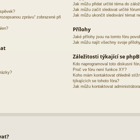
Jak můžu přidat určité téma do zálo
Jak můžu začít sledovat určité fóru
íspěvek?
Jak můžu ukončit sledování témat ne
o rozepsanou zprávu“ zobrazené při
álen?
Přílohy
Jaké přílohy jsou na tomto fóru povo
Jak můžu najít všechny svoje příloh
mat
Záležitosti týkající se php
Kdo naprogramoval toto diskusní fó
Proč ve fóru není funkce XY?
brázky?
Koho mám kontaktovat ohledně stížno
týkajících se tohoto fóra?
Jak můžu kontaktovat administrátora
vat?