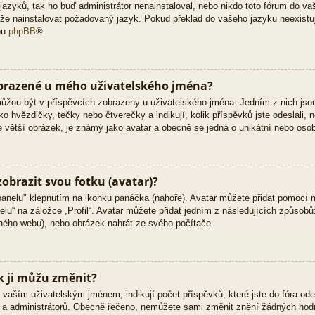
zyků, tak ho buď administrátor nenainstaloval, nebo nikdo toto fórum do vaš
 může nainstalovat požadovaný jazyk. Pokud překlad do vašeho jazyku neexistu
bu
phpBB
®.
obrazené u mého uživatelského jména?
 můžou být v příspěvcích zobrazeny u uživatelského jména. Jedním z nich jso
ko hvězdičky, tečky nebo čtverečky a indikují, kolik příspěvků jste odeslali, 
kle větší obrázek, je známý jako avatar a obecně se jedná o unikátní nebo oso
obrazit svou fotku (avatar)?
panelu" klepnutím na ikonku panáčka (nahoře). Avatar můžete přidat pomocí m
lu“ na záložce „Profil“. Avatar můžete přidat jedním z následujících způsobů:
jiného webu), nebo obrázek nahrát ze svého počítače.
k ji můžu změnit?
vaším uživatelským jménem, indikují počet příspěvků, které jste do fóra odesl
ů a administrátorů. Obecně řečeno, nemůžete sami změnit znění žádných hodn