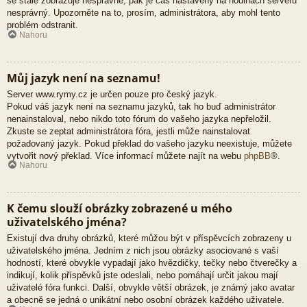
se stále zobrazuje nesprávně, pak je čas nastavený na hodinách serveru
nesprávný. Upozorněte na to, prosím, administrátora, aby mohl tento
problém odstranit.
Nahoru
Můj jazyk není na seznamu!
Server www.rymy.cz je určen pouze pro český jazyk.
Pokud váš jazyk není na seznamu jazyků, tak ho buď administrátor
nenainstaloval, nebo nikdo toto fórum do vašeho jazyka nepřeložil.
Zkuste se zeptat administrátora fóra, jestli může nainstalovat
požadovaný jazyk. Pokud překlad do vašeho jazyku neexistuje, můžete
vytvořit nový překlad. Více informací můžete najít na webu
phpBB
®.
Nahoru
K čemu slouží obrázky zobrazené u mého
uživatelského jména?
Existují dva druhy obrázků, které můžou být v příspěvcích zobrazeny u
uživatelského jména. Jedním z nich jsou obrázky asociované s vaší
hodností, které obvykle vypadají jako hvězdičky, tečky nebo čtverečky a
indikují, kolik příspěvků jste odeslali, nebo pomáhají určit jakou mají
uživatelé fóra funkci. Další, obvykle větší obrázek, je známý jako avatar
a obecně se jedná o unikátní nebo osobní obrázek každého uživatele.