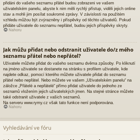
přidáni do vašeho seznamu přátel budou zobrazeni ve vašem
uživatelském panelu, abyste k nim měli rychlý přístup, viděli jejich online
stav a mohli jim posílat soukromé zprávy. V závislosti na použitém
vzhledu můžou být zvýrazněny i příspěvky od těchto uživatelů. Pokud
přidáte uživatele do seznamu nepřátel, budou jejich příspěvky skryty.
Nahoru
Jak můžu přidat nebo odstranit uživatele do/z mého
seznamu přátel nebo nepřátel?
Uživatele můžete přidat do vašeho seznamu dvěma způsoby. Po kliknutí
na jméno uživatele se dostanete na stránku s profilem uživatele, kde
najdete odkaz, pomocí kterého můžete uživatele přidat do seznamu
přátel nebo nepřátel. Nebo můžete ve vašem „Uživatelském panelu“ na
záložce „Přátelé a nepřátelé“ přímo přidat uživatele do jednoho ze
seznamů vložením jejich uživatelských jmen. Na stejné stránce můžete
také odstranit uživatele z vašich seznamů.
Na serveru www.rymy.cz však tato funkce není podporována.
Nahoru
Vyhledávání ve fóru