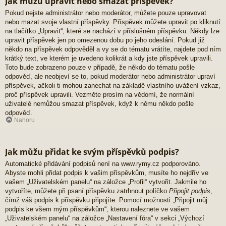
Jak můžu upravit nebo smazat příspěvek?
Pokud nejste administrátor nebo moderátor, můžete pouze upravovat
nebo mazat svoje vlastní příspěvky. Příspěvek můžete upravit po kliknutí
na tlačítko „Upravit“, které se nachází v příslušném příspěvku. Někdy lze
upravit příspěvek jen po omezenou dobu po jeho odeslání. Pokud již
někdo na příspěvek odpověděl a vy se do tématu vrátíte, najdete pod ním
krátký text, ve kterém je uvedeno kolikrát a kdy jste příspěvek upravili.
Toto bude zobrazeno pouze v případě, že někdo do tématu pošle
odpověď, ale neobjeví se to, pokud moderátor nebo administrátor upraví
příspěvek, ačkoli ti mohou zanechat na základě vlastního uvážení vzkaz,
proč příspěvek upravili. Vezměte prosím na vědomí, že normální
uživatelé nemůžou smazat příspěvek, když k němu někdo pošle
odpověď.
Nahoru
Jak můžu přidat ke svým příspěvků podpis?
Automatické přidávání podpisů není na www.rymy.cz podporováno.
Abyste mohli přidat podpis k vašim příspěvkům, musíte ho nejdřív ve
vašem „Uživatelském panelu“ na záložce „Profil“ vytvořit. Jakmile ho
vytvoříte, můžete při psaní příspěvku zatrhnout políčko
Připojit podpis
,
čímž váš podpis k příspěvku připojíte. Pomocí možnosti „Připojit můj
podpis ke všem mým příspěvkům“, kterou naleznete ve vašem
„Uživatelském panelu“ na záložce „Nastavení fóra“ v sekci „Výchozí