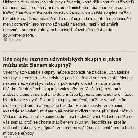
Uživatelské skupiny jsou skupiny uživatelů, které dělí komunitu uživatelů
na menší části, se kterými můžou administrátoři fóra snadněji pracovat.
Každý člen fóra může patřit do několika skupin a každé skupině můžou
být přiřazena různá oprávnění. To umožňuje administrátorům jednoduše
měnit oprávnění pro mnoho uživatelů najednou, například změnit
oprávnění pro moderátory, nebo povolit uživatelům přístup do
soukromého fóra.
Nahoru
Kde najdu seznam uživatelských skupin a jak se
můžu stát členem skupiny?
Všechny uživatelské skupiny můžete zobrazit na záložce „Uživatelské
skupiny“ ve vašem „Uživatelském panelu“. Pokud se chcete stát členem
některé z uživatelských skupin, pokračujte kliknutím na příslušné
tlačítko. Ne do všech skupin je volný přístup. V některých se musí
žádost o členství schválit, některé můžou být uzavřené a některé můžou
být dokonce skryté. Pokud je skupiny otevřená, můžete se stát jejím
členem po kliknutí na příslušné tlačítko. Pokud členství ve skupině
vyžaduje schválení, můžete o ně požádat kliknutím na příslušné tlačítko.
Vedoucí uživatelské skupiny bude muset schválit vaši žádost a může se
vás zeptat, proč se chcete stát členem skupiny. Neobtěžujte, prosím,
vedoucího skupiny v případě, že zamítne vaši žádost - určitě pro to bude
mít svoje důvody.
Nahoru