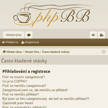
Hledat rýmy
ór
řih
eg
Přihlásit se
Registrovat
a
lá
ist
Hledat rýmy
Obsah fóra
Často kladené otázky
sit
ro
Často kladené otázky
se
va
Přihlašování a registrace
t
Proč se musím zaregistrovat?
Co je to COPPA?
Proč se nemůžu zaregistrovat?
Zaregistroval jsem se, ale nemůžu se přihlásit!
Proč se nemůžu přihlásit?
Byl jsem ve fóru zaregistrovaný, ale teď se nemůžu přihlásit?!
Zapomněl jsem heslo!
Proč se automaticky odhlašuji?