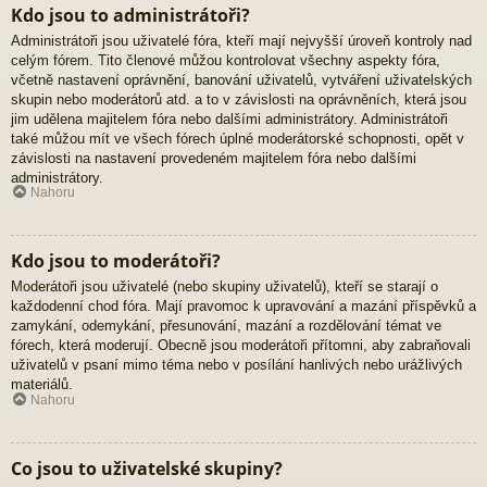
Kdo jsou to administrátoři?
Administrátoři jsou uživatelé fóra, kteří mají nejvyšší úroveň kontroly nad
celým fórem. Tito členové můžou kontrolovat všechny aspekty fóra,
včetně nastavení oprávnění, banování uživatelů, vytváření uživatelských
skupin nebo moderátorů atd. a to v závislosti na oprávněních, která jsou
jim udělena majitelem fóra nebo dalšími administrátory. Administrátoři
také můžou mít ve všech fórech úplné moderátorské schopnosti, opět v
závislosti na nastavení provedeném majitelem fóra nebo dalšími
administrátory.
Nahoru
Kdo jsou to moderátoři?
Moderátoři jsou uživatelé (nebo skupiny uživatelů), kteří se starají o
každodenní chod fóra. Mají pravomoc k upravování a mazání příspěvků a
zamykání, odemykání, přesunování, mazání a rozdělování témat ve
fórech, která moderují. Obecně jsou moderátoři přítomni, aby zabraňovali
uživatelů v psaní mimo téma nebo v posílání hanlivých nebo urážlivých
materiálů.
Nahoru
Co jsou to uživatelské skupiny?