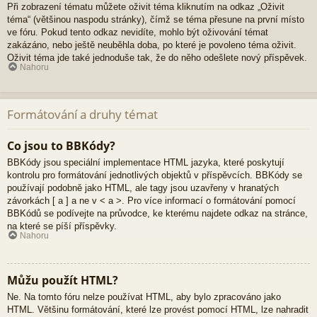
Při zobrazení tématu můžete oživit téma kliknutím na odkaz „Oživit
téma“ (většinou naspodu stránky), čímž se téma přesune na první místo
ve fóru. Pokud tento odkaz nevidíte, mohlo být oživování témat
zakázáno, nebo ještě neuběhla doba, po které je povoleno téma oživit.
Oživit téma jde také jednoduše tak, že do něho odešlete nový příspěvek.
Nahoru
Formátování a druhy témat
Co jsou to BBKódy?
BBKódy jsou speciální implementace HTML jazyka, které poskytují
kontrolu pro formátování jednotlivých objektů v příspěvcích. BBKódy se
používají podobně jako HTML, ale tagy jsou uzavřeny v hranatých
závorkách [ a ] a ne v < a >. Pro více informací o formátování pomocí
BBKódů se podívejte na průvodce, ke kterému najdete odkaz na stránce,
na které se píší příspěvky.
Nahoru
Můžu použít HTML?
Ne. Na tomto fóru nelze používat HTML, aby bylo zpracováno jako
HTML. Většinu formátování, které lze provést pomocí HTML, lze nahradit