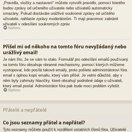
„Pravidla, složky a nastavení“ můžete vytvořit pravidlo, pomocí kterého
budou zprávy od určeného uživatele nebo uživatelů automaticky
smazány. Pokud dostáváte urážlivé soukromé zprávy od určitého
uživatele, nahlaste zprávy moderátorům. Ti mají pravomoc zabránit
uživateli v odesílání soukromých zpráv.
Nahoru
Přišel mi od někoho na tomto fóru nevyžádaný nebo
urážlivý email!
Je nám líto, že se vám to stalo. Formulář pro odesílání emailů používaný
na tomto fóru obsahuje obranné mechanismy, pomocí kterých můžeme
vystopovat, kdo posílá takové emaily, proto pošlete administrátorovi fóra
email s úplnou kopií emailu, který vám přišel. Je velmi důležité, aby v
něm byly zahrnuty hlavičky, které obsahují podrobné údaje o uživateli,
který email poslal. Administrátor fóra pak bude moci problém vyřešit.
Nahoru
Přátelé a nepřátelé
Co jsou seznamy přátel a nepřátel?
Tyto seznamy můžete použít k rozdělení ostatních členů fóra. Uživatelé