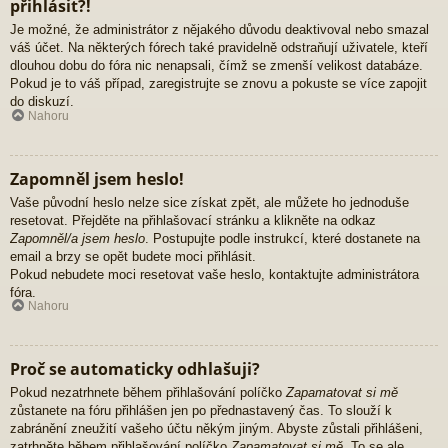
přihlásit?!
Je možné, že administrátor z nějakého důvodu deaktivoval nebo smazal
váš účet. Na některých fórech také pravidelně odstraňují uživatele, kteří
dlouhou dobu do fóra nic nenapsali, čímž se zmenší velikost databáze.
Pokud je to váš případ, zaregistrujte se znovu a pokuste se více zapojit
do diskuzí.
Nahoru
Zapomněl jsem heslo!
Vaše původní heslo nelze sice získat zpět, ale můžete ho jednoduše
resetovat. Přejděte na přihlašovací stránku a klikněte na odkaz
Zapomněl/a jsem heslo
. Postupujte podle instrukcí, které dostanete na
email a brzy se opět budete moci přihlásit.
Pokud nebudete moci resetovat vaše heslo, kontaktujte administrátora
fóra.
Nahoru
Proč se automaticky odhlašuji?
Pokud nezatrhnete během přihlašování políčko
Zapamatovat si mě
zůstanete na fóru přihlášen jen po přednastavený čas. To slouží k
zabránění zneužití vašeho účtu někým jiným. Abyste zůstali přihlášeni,
zatrhněte během přihlašování políčko
Zapamatovat si mě
. To se ale