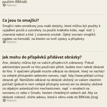
použitím BBKódů.
Nahoru
Co jsou to smajlíci?
Smajlíci nebo emotikony jsou malé obrázky, které můžou být použity k
vyjádření pocitů a vytvořeny za použití krátkého kódu, např. kód :)
znamená radost a kód :( znamená smutek. Úplný seznam smajlíků
najdete na formuláři, na kterém se tvoří zprávy a příspěvky.
Nahoru
Jak mohu do příspěvků přidávat obrázky?
Ano, obrázky můžou být ve vašich příspěvcích zobrazeny. Pokud
administrátor povolil ve fóru používání příloh, budete moci nahrát obrázek
do fóra. V opačném případě musíte odkázat na obrázek, který se nachází
na veřejně přístupném webovém serveru, např. http://www.priklad.cz/muj-
obrazek.gif. Nemůžete odkázat na obrázek uložený ve vašem vlastním
počítači (pokud to není veřejně přístupný server) ani na obrázky uložené
za nějakým autentizačním mechanizmem, např. v emailech na
seznamu.cz nebo v Gmailu, heslem chráněných webech atd. Aby se
obrázek zobrazil, vložte adresu, která k němu vede do BBKódu [img].
Nahoru