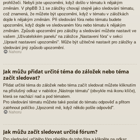
prohlížeči. Nebyli jste upozorněni, když došlo v tématu k nějakým
změnám. V phpBB 3.1 se záložky chovají stejně jako sledování tématu,
což znamená, že můžete být upozorněni, když v tématu v záložkách
dojde k nějakým změnám. Při sledování fóra nebo tématu budete
upozorněni, když dojde ve sledovaném fóru nebo tématu k nějakým
změnám. Způsob upozornění pro záložky a sledování můžete nastavit ve
vašem „Uživatelském panelu“ na záložce „Nastavení fóra“ v sekci
„Upravit nastavení upozornění“. Může být užitečné nastavit pro záložky a
sledování jiný způsob upozornění.
Nahoru
Jak můžu přidat určité téma do záložek nebo téma
začít sledovat?
Přidat určité téma do záložek nebo téma začít sledovat můžete kliknutím
na příslušný odkaz v nabídce „Nástroje tématu“ (obvykle má ikonu klíče),
která se nachází nad a pod tématem.
Pro sledování tématu můžete také poslat do tématu odpověď a přitom
zatrhnout políčko „Upozornit mě, když někdo pošle odpověď“.
Nahoru
Jak můžu začít sledovat určité fórum?
Pro sledování určitého fóra přejděte do toho fóra a klikněte na odkaz