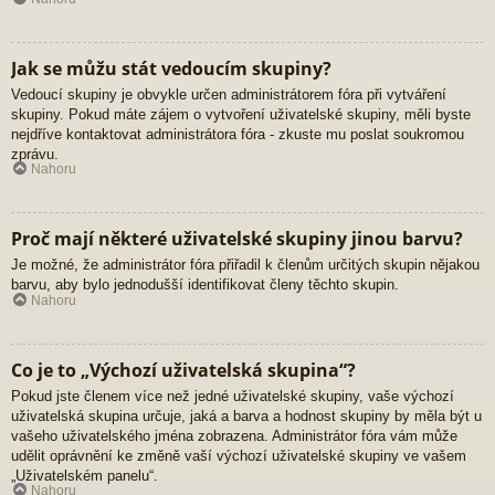
Jak se můžu stát vedoucím skupiny?
Vedoucí skupiny je obvykle určen administrátorem fóra při vytváření
skupiny. Pokud máte zájem o vytvoření uživatelské skupiny, měli byste
nejdříve kontaktovat administrátora fóra - zkuste mu poslat soukromou
zprávu.
Nahoru
Proč mají některé uživatelské skupiny jinou barvu?
Je možné, že administrátor fóra přiřadil k členům určitých skupin nějakou
barvu, aby bylo jednodušší identifikovat členy těchto skupin.
Nahoru
Co je to „Výchozí uživatelská skupina“?
Pokud jste členem více než jedné uživatelské skupiny, vaše výchozí
uživatelská skupina určuje, jaká a barva a hodnost skupiny by měla být u
vašeho uživatelského jména zobrazena. Administrátor fóra vám může
udělit oprávnění ke změně vaší výchozí uživatelské skupiny ve vašem
„Uživatelském panelu“.
Nahoru