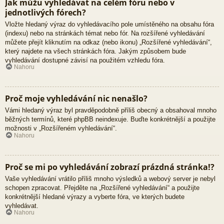
Jak můžu vyhledávat na celém fóru nebo v
jednotlivých fórech?
Vložte hledaný výraz do vyhledávacího pole umístěného na obsahu fóra
(indexu) nebo na stránkách témat nebo fór. Na rozšířené vyhledávání
můžete přejít kliknutím na odkaz (nebo ikonu) „Rozšířené vyhledávání“,
který najdete na všech stránkách fóra. Jakým způsobem bude
vyhledávání dostupné závisí na použitém vzhledu fóra.
Nahoru
Proč moje vyhledávání nic nenašlo?
Vámi hledaný výraz byl pravděpodobně příliš obecný a obsahoval mnoho
běžných termínů, které phpBB neindexuje. Buďte konkrétnější a použijte
možnosti v „Rozšířeném vyhledávání“.
Nahoru
Proč se mi po vyhledávání zobrazí prázdná stránka!?
Vaše vyhledávání vrátilo příliš mnoho výsledků a webový server je nebyl
schopen zpracovat. Přejděte na „Rozšířené vyhledávání“ a použijte
konkrétnější hledané výrazy a vyberte fóra, ve kterých budete
vyhledávat.
Nahoru