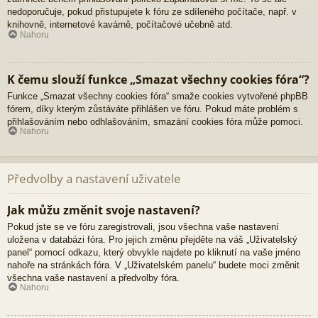
nedoporučuje, pokud přistupujete k fóru ze sdíleného počítače, např. v
knihovně, internetové kavárně, počítačové učebně atd.
Nahoru
K čemu slouží funkce „Smazat všechny cookies fóra“?
Funkce „Smazat všechny cookies fóra“ smaže cookies vytvořené phpBB
fórem, díky kterým zůstáváte přihlášen ve fóru. Pokud máte problém s
přihlašováním nebo odhlašováním, smazání cookies fóra může pomoci.
Nahoru
Předvolby a nastavení uživatele
Jak můžu změnit svoje nastavení?
Pokud jste se ve fóru zaregistrovali, jsou všechna vaše nastavení
uložena v databázi fóra. Pro jejich změnu přejděte na váš „Uživatelský
panel“ pomocí odkazu, který obvykle najdete po kliknutí na vaše jméno
nahoře na stránkách fóra. V „Uživatelském panelu“ budete moci změnit
všechna vaše nastavení a předvolby fóra.
Nahoru