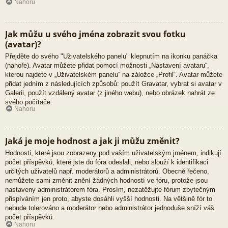
Nahoru
Jak můžu u svého jména zobrazit svou fotku
(avatar)?
Přejděte do svého "Uživatelského panelu" klepnutím na ikonku panáčka
(nahoře). Avatar můžete přidat pomocí možnosti „Nastavení avataru“,
kterou najdete v „Uživatelském panelu“ na záložce „Profil“. Avatar můžete
přidat jedním z následujících způsobů: použít Gravatar, vybrat si avatar v
Galerii, použít vzdálený avatar (z jiného webu), nebo obrázek nahrát ze
svého počítače.
Nahoru
Jaká je moje hodnost a jak ji můžu změnit?
Hodnosti, které jsou zobrazeny pod vaším uživatelským jménem, indikují
počet příspěvků, které jste do fóra odeslali, nebo slouží k identifikaci
určitých uživatelů např. moderátorů a administrátorů. Obecně řečeno,
nemůžete sami změnit znění žádných hodností ve fóru, protože jsou
nastaveny administrátorem fóra. Prosím, nezatěžujte fórum zbytečným
přispíváním jen proto, abyste dosáhli vyšší hodnosti. Na většině fór to
nebude tolerováno a moderátor nebo administrátor jednoduše sníží váš
počet příspěvků.
Nahoru