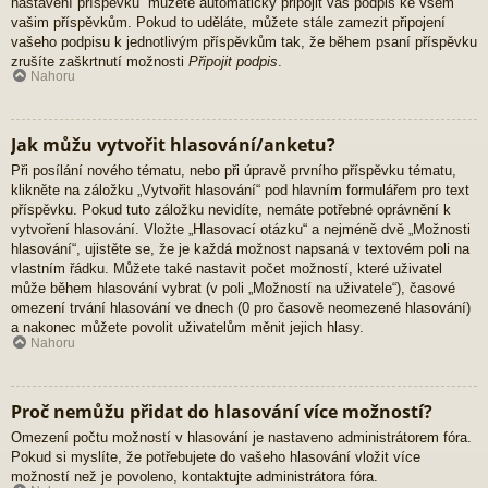
nastavení příspěvků“ můžete automaticky připojit váš podpis ke všem
vašim příspěvkům. Pokud to uděláte, můžete stále zamezit připojení
vašeho podpisu k jednotlivým příspěvkům tak, že během psaní příspěvku
zrušíte zaškrtnutí možnosti
Připojit podpis
.
Nahoru
Jak můžu vytvořit hlasování/anketu?
Při posílání nového tématu, nebo při úpravě prvního příspěvku tématu,
klikněte na záložku „Vytvořit hlasování“ pod hlavním formulářem pro text
příspěvku. Pokud tuto záložku nevidíte, nemáte potřebné oprávnění k
vytvoření hlasování. Vložte „Hlasovací otázku“ a nejméně dvě „Možnosti
hlasování“, ujistěte se, že je každá možnost napsaná v textovém poli na
vlastním řádku. Můžete také nastavit počet možností, které uživatel
může během hlasování vybrat (v poli „Možností na uživatele“), časové
omezení trvání hlasování ve dnech (0 pro časově neomezené hlasování)
a nakonec můžete povolit uživatelům měnit jejich hlasy.
Nahoru
Proč nemůžu přidat do hlasování více možností?
Omezení počtu možností v hlasování je nastaveno administrátorem fóra.
Pokud si myslíte, že potřebujete do vašeho hlasování vložit více
možností než je povoleno, kontaktujte administrátora fóra.