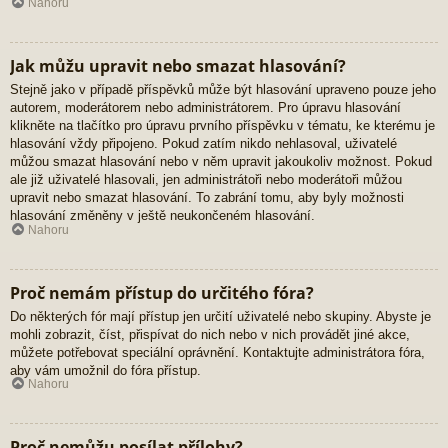
Nahoru
Jak můžu upravit nebo smazat hlasování?
Stejně jako v případě příspěvků může být hlasování upraveno pouze jeho
autorem, moderátorem nebo administrátorem. Pro úpravu hlasování
klikněte na tlačítko pro úpravu prvního příspěvku v tématu, ke kterému je
hlasování vždy připojeno. Pokud zatím nikdo nehlasoval, uživatelé
můžou smazat hlasování nebo v něm upravit jakoukoliv možnost. Pokud
ale již uživatelé hlasovali, jen administrátoři nebo moderátoři můžou
upravit nebo smazat hlasování. To zabrání tomu, aby byly možnosti
hlasování změněny v ještě neukončeném hlasování.
Nahoru
Proč nemám přístup do určitého fóra?
Do některých fór mají přístup jen určití uživatelé nebo skupiny. Abyste je
mohli zobrazit, číst, přispívat do nich nebo v nich provádět jiné akce,
můžete potřebovat speciální oprávnění. Kontaktujte administrátora fóra,
aby vám umožnil do fóra přístup.
Nahoru
Proč nemůžu posílat přílohy?