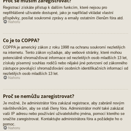
Proč se musím zaregistrovat?
Registrací získáte přístup k dalším funkcím, které nejsou pro
nepřihlášené uživatele dostupné, jako je například vkládat vlastní
příspěvky, posílat soukromé zprávy a emaily ostatním členům fóra atd.
Nahoru
Co je to COPPA?
COPPA je americký zákon z roku 1998 na ochranu soukromí nezletilých
na internetu. Tento zákon vyžaduje, aby webové stránky, které mohou
potenciálně shromažďovat informace od nezletilých osob mladších 13 let,
získaly písemný souhlas rodičů nebo nějaké jiné potvrzení od zákonného
zástupce povolující shromažďování osobních identifikačních informací od
nezletilých osob mladších 13 let.
Nahoru
Proč se nemůžu zaregistrovat?
Je možné, že administrátor fóra zakázal registrace, aby zabránil novým
návštěvníkům, aby se stali členy fóra. Administrátor mohl také zakázat
vaši IP adresu nebo používání uživatelského jména, pomocí kterého se
snažíte zaregistrovat. Kontaktujte administrátora fóra a požádejte ho o
pomoc.
Nahoru