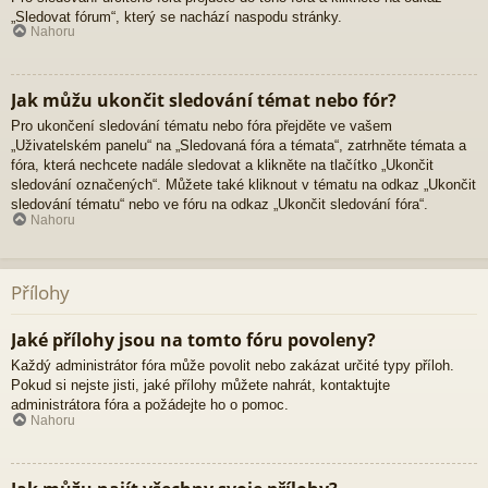
„Sledovat fórum“, který se nachází naspodu stránky.
Nahoru
Jak můžu ukončit sledování témat nebo fór?
Pro ukončení sledování tématu nebo fóra přejděte ve vašem
„Uživatelském panelu“ na „Sledovaná fóra a témata“, zatrhněte témata a
fóra, která nechcete nadále sledovat a klikněte na tlačítko „Ukončit
sledování označených“. Můžete také kliknout v tématu na odkaz „Ukončit
sledování tématu“ nebo ve fóru na odkaz „Ukončit sledování fóra“.
Nahoru
Přílohy
Jaké přílohy jsou na tomto fóru povoleny?
Každý administrátor fóra může povolit nebo zakázat určité typy příloh.
Pokud si nejste jisti, jaké přílohy můžete nahrát, kontaktujte
administrátora fóra a požádejte ho o pomoc.
Nahoru