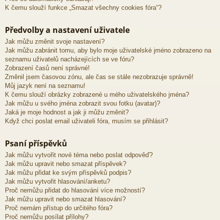
K čemu slouží funkce „Smazat všechny cookies fóra“?
Předvolby a nastavení uživatele
Jak můžu změnit svoje nastavení?
Jak můžu zabránit tomu, aby bylo moje uživatelské jméno zobrazeno na
seznamu uživatelů nacházejících se ve fóru?
Zobrazení časů není správné!
Změnil jsem časovou zónu, ale čas se stále nezobrazuje správně!
Můj jazyk není na seznamu!
K čemu slouží obrázky zobrazené u mého uživatelského jména?
Jak můžu u svého jména zobrazit svou fotku (avatar)?
Jaká je moje hodnost a jak ji můžu změnit?
Když chci poslat email uživateli fóra, musím se přihlásit?
Psaní příspěvků
Jak můžu vytvořit nové téma nebo poslat odpověď?
Jak můžu upravit nebo smazat příspěvek?
Jak můžu přidat ke svým příspěvků podpis?
Jak můžu vytvořit hlasování/anketu?
Proč nemůžu přidat do hlasování více možností?
Jak můžu upravit nebo smazat hlasování?
Proč nemám přístup do určitého fóra?
Proč nemůžu posílat přílohy?