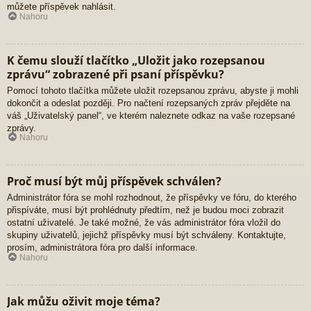
můžete příspěvek nahlásit.
Nahoru
K čemu slouží tlačítko „Uložit jako rozepsanou
zprávu“ zobrazené při psaní příspěvku?
Pomocí tohoto tlačítka můžete uložit rozepsanou zprávu, abyste ji mohli
dokončit a odeslat později. Pro načtení rozepsaných zpráv přejděte na
váš „Uživatelský panel“, ve kterém naleznete odkaz na vaše rozepsané
zprávy.
Nahoru
Proč musí být můj příspěvek schválen?
Administrátor fóra se mohl rozhodnout, že příspěvky ve fóru, do kterého
přispíváte, musí být prohlédnuty předtím, než je budou moci zobrazit
ostatní uživatelé. Je také možné, že vás administrátor fóra vložil do
skupiny uživatelů, jejichž příspěvky musí být schváleny. Kontaktujte,
prosím, administrátora fóra pro další informace.
Nahoru
Jak můžu oživit moje téma?