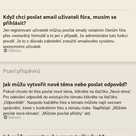
Když chci poslat email uživateli fóra, musím se
přihlásit?
Jen registrovaní uživatelé můžou posílat emaily ostatním členům fóra
přes vestavěný formulář a to jen v případě, že administrátor tuto funkci
povolil. Je to z důvodu zabránění zneužití emailového systému
anonymními uživateli.
Nahoru
Psaní příspěvků
Jak můžu vytvořit nové téma nebo poslat odpověď?
Pokud chcete do fóra poslat nové téma, klikněte na tlačítko „Nové téma“.
Pro odeslání odpovědi do existujícího tématu klikněte na tlačítko
„Odpovědět“. Naspodu každého fóra a tématu můžete najít seznam
oprávnění, které v konkrétním fóru a tématu máte. Například: „Můžete
posílat nová témata“, „Můžete posílat přílohy“ atd.
Nahoru