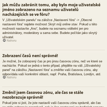
Jak můžu zabránit tomu, aby bylo moje uživatelské
jméno zobrazeno na seznamu uživatelů
nacházejících se ve fóru?
V „Uživatelském panelu“ na záložce „Nastavení fóra“ -> „Obecné
nastavení fóra“ najdete možnost
Skrýt můj online stav
. Pokud u této
možnosti nastavíte „Ano“, budete na seznamu viditelní jen pro
administrátory, moderátory a sama sebe. Budete počítán jako skrytý
uživatel.
Nahoru
Zobrazení časů není správné!
Je možné, že zobrazený čas je pro jinou časovou zónu, než ve které se
nacházíte. Pokud se jedná o tento případ, přejděte na váš „Uživatelský
panel“ na záložku „Nastavení fóra“ a změňte vaši časovou zónu, aby
odpovídala vaší konkrétní oblasti, např. Praha, Bratislava, Londýn, atd.
Nahoru
Změnil jsem časovou zónu, ale čas se stále
nezobrazuje správně!
Pokud jste si jisti, že jste nastavili vaši časovou zónu správně, ale čas