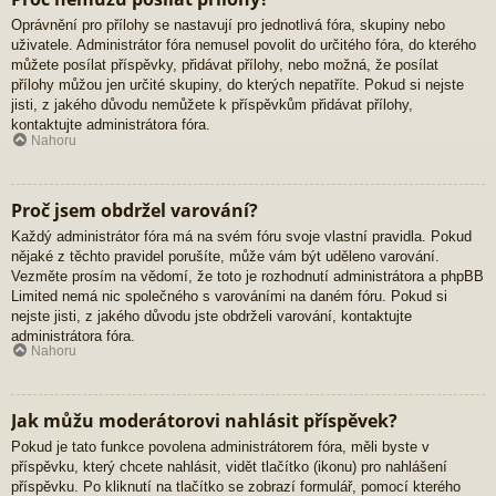
Oprávnění pro přílohy se nastavují pro jednotlivá fóra, skupiny nebo
uživatele. Administrátor fóra nemusel povolit do určitého fóra, do kterého
můžete posílat příspěvky, přidávat přílohy, nebo možná, že posílat
přílohy můžou jen určité skupiny, do kterých nepatříte. Pokud si nejste
jisti, z jakého důvodu nemůžete k příspěvkům přidávat přílohy,
kontaktujte administrátora fóra.
Nahoru
Proč jsem obdržel varování?
Každý administrátor fóra má na svém fóru svoje vlastní pravidla. Pokud
nějaké z těchto pravidel porušíte, může vám být uděleno varování.
Vezměte prosím na vědomí, že toto je rozhodnutí administrátora a phpBB
Limited nemá nic společného s varováními na daném fóru. Pokud si
nejste jisti, z jakého důvodu jste obdrželi varování, kontaktujte
administrátora fóra.
Nahoru
Jak můžu moderátorovi nahlásit příspěvek?
Pokud je tato funkce povolena administrátorem fóra, měli byste v
příspěvku, který chcete nahlásit, vidět tlačítko (ikonu) pro nahlášení
příspěvku. Po kliknutí na tlačítko se zobrazí formulář, pomocí kterého