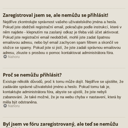
Zaregistroval jsem se, ale nemůžu se přihlásit!
Nejdříve zkontrolujte správnost vašeho uživatelského jména a hesla.
Pokud jste obdrželi registrační email, pokračujte podle instrukcí, které v
něm najdete - klepnutím na zaslaný odkaz je třeba váš účet aktivovat.
Pokud jste registrační email neobdrželi, mohli jste zadat špatnou
emailovou adresu, nebo byl email zachycen spam filtrem a skončil ve
složce se spamy. Pokud jste si jistí, že jste zadali správnou emailovou
adresu, zkuste s prosbou o pomoc kontaktovat administrátora fóra.
Nahoru
Proč se nemůžu přihlásit?
Existuje několik důvodů, proč k tomu může dojít. Nejdříve se ujistěte, že
zadáváte správné uživatelské jméno a heslo. Pokud tomu tak je,
kontaktujte administrátora fóra, abyste se ujistili, že jste nebyli
zabanováni. Je také možné, že je na webu chyba v nastavení, která by
měla být odstraněna.
Nahoru
Byl jsem ve fóru zaregistrovaný, ale teď se nemůžu