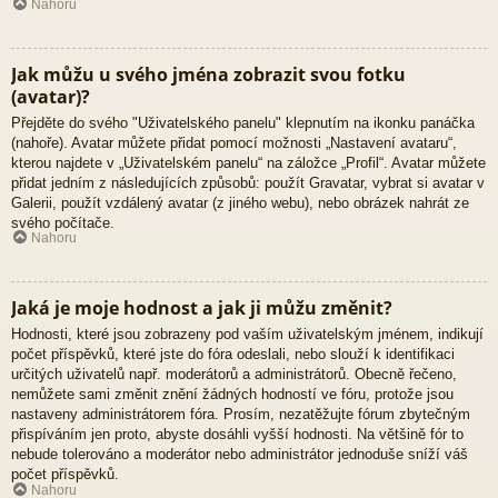
Nahoru
Jak můžu u svého jména zobrazit svou fotku
(avatar)?
Přejděte do svého "Uživatelského panelu" klepnutím na ikonku panáčka
(nahoře). Avatar můžete přidat pomocí možnosti „Nastavení avataru“,
kterou najdete v „Uživatelském panelu“ na záložce „Profil“. Avatar můžete
přidat jedním z následujících způsobů: použít Gravatar, vybrat si avatar v
Galerii, použít vzdálený avatar (z jiného webu), nebo obrázek nahrát ze
svého počítače.
Nahoru
Jaká je moje hodnost a jak ji můžu změnit?
Hodnosti, které jsou zobrazeny pod vaším uživatelským jménem, indikují
počet příspěvků, které jste do fóra odeslali, nebo slouží k identifikaci
určitých uživatelů např. moderátorů a administrátorů. Obecně řečeno,
nemůžete sami změnit znění žádných hodností ve fóru, protože jsou
nastaveny administrátorem fóra. Prosím, nezatěžujte fórum zbytečným
přispíváním jen proto, abyste dosáhli vyšší hodnosti. Na většině fór to
nebude tolerováno a moderátor nebo administrátor jednoduše sníží váš
počet příspěvků.
Nahoru