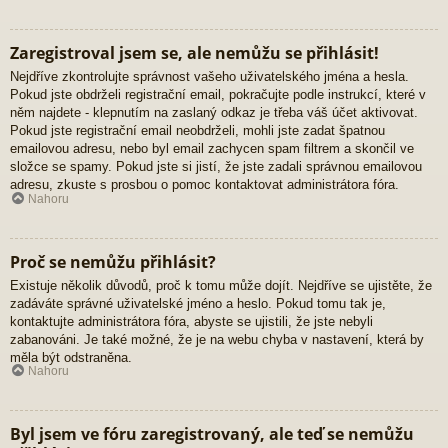
Zaregistroval jsem se, ale nemůžu se přihlásit!
Nejdříve zkontrolujte správnost vašeho uživatelského jména a hesla.
Pokud jste obdrželi registrační email, pokračujte podle instrukcí, které v
něm najdete - klepnutím na zaslaný odkaz je třeba váš účet aktivovat.
Pokud jste registrační email neobdrželi, mohli jste zadat špatnou
emailovou adresu, nebo byl email zachycen spam filtrem a skončil ve
složce se spamy. Pokud jste si jistí, že jste zadali správnou emailovou
adresu, zkuste s prosbou o pomoc kontaktovat administrátora fóra.
Nahoru
Proč se nemůžu přihlásit?
Existuje několik důvodů, proč k tomu může dojít. Nejdříve se ujistěte, že
zadáváte správné uživatelské jméno a heslo. Pokud tomu tak je,
kontaktujte administrátora fóra, abyste se ujistili, že jste nebyli
zabanováni. Je také možné, že je na webu chyba v nastavení, která by
měla být odstraněna.
Nahoru
Byl jsem ve fóru zaregistrovaný, ale teď se nemůžu