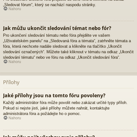
„Sledovat fórum“, který se nachází naspodu stránky.
Nahoru
Jak můžu ukončit sledování témat nebo fór?
Pro ukončení sledování tématu nebo fóra přejděte ve vašem
„Uživatelském panelu“ na „Sledovaná fóra a témata“, zatrhněte témata a
fóra, která nechcete nadále sledovat a klikněte na tlačítko „Ukončit
sledování označených“. Můžete také kliknout v tématu na odkaz „Ukončit
sledování tématu“ nebo ve fóru na odkaz „Ukončit sledování fóra“.
Nahoru
Přílohy
Jaké přílohy jsou na tomto fóru povoleny?
Každý administrátor fóra může povolit nebo zakázat určité typy příloh.
Pokud si nejste jisti, jaké přílohy můžete nahrát, kontaktujte
administrátora fóra a požádejte ho o pomoc.
Nahoru