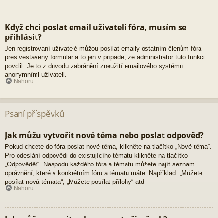
Když chci poslat email uživateli fóra, musím se
přihlásit?
Jen registrovaní uživatelé můžou posílat emaily ostatním členům fóra
přes vestavěný formulář a to jen v případě, že administrátor tuto funkci
povolil. Je to z důvodu zabránění zneužití emailového systému
anonymními uživateli.
Nahoru
Psaní příspěvků
Jak můžu vytvořit nové téma nebo poslat odpověď?
Pokud chcete do fóra poslat nové téma, klikněte na tlačítko „Nové téma“.
Pro odeslání odpovědi do existujícího tématu klikněte na tlačítko
„Odpovědět“. Naspodu každého fóra a tématu můžete najít seznam
oprávnění, které v konkrétním fóru a tématu máte. Například: „Můžete
posílat nová témata“, „Můžete posílat přílohy“ atd.
Nahoru