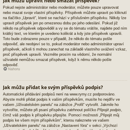
Jak můžu upravit nebo smazat příspěvek?
Pokud nejste administrátor nebo moderátor, můžete pouze upravovat
nebo mazat svoje vlastní příspěvky. Příspěvek můžete upravit po kliknutí
na tlačítko „Upravit“, které se nachází v příslušném příspěvku. Někdy lze
upravit příspěvek jen po omezenou dobu po jeho odeslání. Pokud již
někdo na příspěvek odpověděl a vy se do tématu vrátíte, najdete pod ním
krátký text, ve kterém je uvedeno kolikrát a kdy jste příspěvek upravili.
Toto bude zobrazeno pouze v případě, že někdo do tématu pošle
odpověď, ale neobjeví se to, pokud moderátor nebo administrátor upraví
příspěvek, ačkoli ti mohou zanechat na základě vlastního uvážení vzkaz,
proč příspěvek upravili. Vezměte prosím na vědomí, že normální
uživatelé nemůžou smazat příspěvek, když k němu někdo pošle
odpověď.
Nahoru
Jak můžu přidat ke svým příspěvků podpis?
Automatické přidávání podpisů není na www.rymy.cz podporováno.
Abyste mohli přidat podpis k vašim příspěvkům, musíte ho nejdřív ve
vašem „Uživatelském panelu“ na záložce „Profil“ vytvořit. Jakmile ho
vytvoříte, můžete při psaní příspěvku zatrhnout políčko
Připojit podpis
,
čímž váš podpis k příspěvku připojíte. Pomocí možnosti „Připojit můj
podpis ke všem mým příspěvkům“, kterou naleznete ve vašem
„Uživatelském panelu“ na záložce „Nastavení fóra“ v sekci „Výchozí