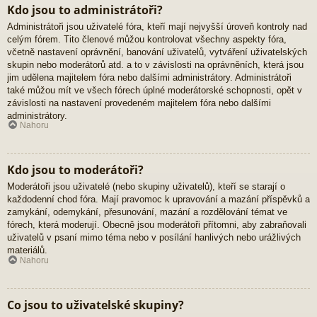
Kdo jsou to administrátoři?
Administrátoři jsou uživatelé fóra, kteří mají nejvyšší úroveň kontroly nad
celým fórem. Tito členové můžou kontrolovat všechny aspekty fóra,
včetně nastavení oprávnění, banování uživatelů, vytváření uživatelských
skupin nebo moderátorů atd. a to v závislosti na oprávněních, která jsou
jim udělena majitelem fóra nebo dalšími administrátory. Administrátoři
také můžou mít ve všech fórech úplné moderátorské schopnosti, opět v
závislosti na nastavení provedeném majitelem fóra nebo dalšími
administrátory.
Nahoru
Kdo jsou to moderátoři?
Moderátoři jsou uživatelé (nebo skupiny uživatelů), kteří se starají o
každodenní chod fóra. Mají pravomoc k upravování a mazání příspěvků a
zamykání, odemykání, přesunování, mazání a rozdělování témat ve
fórech, která moderují. Obecně jsou moderátoři přítomni, aby zabraňovali
uživatelů v psaní mimo téma nebo v posílání hanlivých nebo urážlivých
materiálů.
Nahoru
Co jsou to uživatelské skupiny?