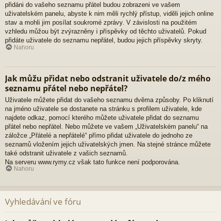
přidáni do vašeho seznamu přátel budou zobrazeni ve vašem
uživatelském panelu, abyste k nim měli rychlý přístup, viděli jejich online
stav a mohli jim posílat soukromé zprávy. V závislosti na použitém
vzhledu můžou být zvýrazněny i příspěvky od těchto uživatelů. Pokud
přidáte uživatele do seznamu nepřátel, budou jejich příspěvky skryty.
Nahoru
Jak můžu přidat nebo odstranit uživatele do/z mého
seznamu přátel nebo nepřátel?
Uživatele můžete přidat do vašeho seznamu dvěma způsoby. Po kliknutí
na jméno uživatele se dostanete na stránku s profilem uživatele, kde
najdete odkaz, pomocí kterého můžete uživatele přidat do seznamu
přátel nebo nepřátel. Nebo můžete ve vašem „Uživatelském panelu“ na
záložce „Přátelé a nepřátelé“ přímo přidat uživatele do jednoho ze
seznamů vložením jejich uživatelských jmen. Na stejné stránce můžete
také odstranit uživatele z vašich seznamů.
Na serveru www.rymy.cz však tato funkce není podporována.
Nahoru
Vyhledávání ve fóru