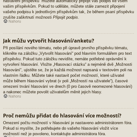
nastavení příspěvků“ můžete automaticky připojit váš podpis ke všem
vašim příspěvkům. Pokud to uděláte, můžete stále zamezit připojení
vašeho podpisu k jednotlivým příspěvkům tak, že během psaní příspěvku
zrušíte zaškrtnutí možnosti
Připojit podpis
.
Nahoru
Jak můžu vytvořit hlasování/anketu?
Při posílání nového tématu, nebo při úpravě prvního příspěvku tématu,
klikněte na záložku „Vytvořit hlasování“ pod hlavním formulářem pro text
příspěvku. Pokud tuto záložku nevidíte, nemáte potřebné oprávnění k
vytvoření hlasování. Vložte „Hlasovací otázku“ a nejméně dvě „Možnosti
hlasování“, ujistěte se, že je každá možnost napsaná v textovém poli na
vlastním řádku. Můžete také nastavit počet možností, které uživatel
může během hlasování vybrat (v poli „Možností na uživatele“), časové
omezení trvání hlasování ve dnech (0 pro časově neomezené hlasování)
a nakonec můžete povolit uživatelům měnit jejich hlasy.
Nahoru
Proč nemůžu přidat do hlasování více možností?
Omezení počtu možností v hlasování je nastaveno administrátorem fóra.
Pokud si myslíte, že potřebujete do vašeho hlasování vložit více
možností než je povoleno, kontaktujte administrátora fóra.