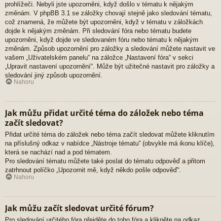
prohlížeči. Nebyli jste upozorněni, když došlo v tématu k nějakým
změnám. V phpBB 3.1 se záložky chovají stejně jako sledování tématu,
což znamená, že můžete být upozorněni, když v tématu v záložkách
dojde k nějakým změnám. Při sledování fóra nebo tématu budete
upozorněni, když dojde ve sledovaném fóru nebo tématu k nějakým
změnám. Způsob upozornění pro záložky a sledování můžete nastavit ve
vašem „Uživatelském panelu“ na záložce „Nastavení fóra“ v sekci
„Upravit nastavení upozornění“. Může být užitečné nastavit pro záložky a
sledování jiný způsob upozornění.
Nahoru
Jak můžu přidat určité téma do záložek nebo téma
začít sledovat?
Přidat určité téma do záložek nebo téma začít sledovat můžete kliknutím
na příslušný odkaz v nabídce „Nástroje tématu“ (obvykle má ikonu klíče),
která se nachází nad a pod tématem.
Pro sledování tématu můžete také poslat do tématu odpověď a přitom
zatrhnout políčko „Upozornit mě, když někdo pošle odpověď“.
Nahoru
Jak můžu začít sledovat určité fórum?
Pro sledování určitého fóra přejděte do toho fóra a klikněte na odkaz