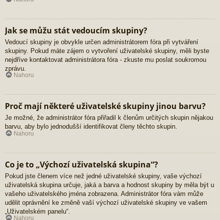
Jak se můžu stát vedoucím skupiny?
Vedoucí skupiny je obvykle určen administrátorem fóra při vytváření
skupiny. Pokud máte zájem o vytvoření uživatelské skupiny, měli byste
nejdříve kontaktovat administrátora fóra - zkuste mu poslat soukromou
zprávu.
Nahoru
Proč mají některé uživatelské skupiny jinou barvu?
Je možné, že administrátor fóra přiřadil k členům určitých skupin nějakou
barvu, aby bylo jednodušší identifikovat členy těchto skupin.
Nahoru
Co je to „Výchozí uživatelská skupina“?
Pokud jste členem více než jedné uživatelské skupiny, vaše výchozí
uživatelská skupina určuje, jaká a barva a hodnost skupiny by měla být u
vašeho uživatelského jména zobrazena. Administrátor fóra vám může
udělit oprávnění ke změně vaší výchozí uživatelské skupiny ve vašem
„Uživatelském panelu“.
Nahoru