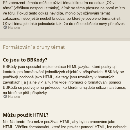
Při zobrazení tématu můžete oživit téma kliknutím na odkaz „Oživit
téma“ (většinou naspodu stránky), čímž se téma přesune na první místo
ve fóru. Pokud tento odkaz nevidíte, mohlo být oživování témat
zakázáno, nebo ještě neuběhla doba, po které je povoleno téma oživit.
Oživit téma jde také jednoduše tak, že do něho odešlete nový příspěvek.
Nahoru
Formátování a druhy témat
Co jsou to BBKódy?
BBKódy jsou speciální implementace HTML jazyka, které poskytují
kontrolu pro formátování jednotlivých objektů v příspěvcích. BBKódy se
používají podobně jako HTML, ale tagy jsou uzavřeny v hranatých
závorkách [ a ] a ne v < a >. Pro více informací o formátování pomocí
BBKódů se podívejte na průvodce, ke kterému najdete odkaz na stránce,
na které se píší příspěvky.
Nahoru
Můžu použít HTML?
Ne. Na tomto fóru nelze používat HTML, aby bylo zpracováno jako
HTML. Většinu formátování, které lze provést pomocí HTML, lze nahradit