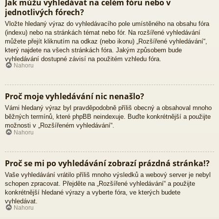
Jak můžu vyhledávat na celém fóru nebo v
jednotlivých fórech?
Vložte hledaný výraz do vyhledávacího pole umístěného na obsahu fóra
(indexu) nebo na stránkách témat nebo fór. Na rozšířené vyhledávání
můžete přejít kliknutím na odkaz (nebo ikonu) „Rozšířené vyhledávání“,
který najdete na všech stránkách fóra. Jakým způsobem bude
vyhledávání dostupné závisí na použitém vzhledu fóra.
Nahoru
Proč moje vyhledávání nic nenašlo?
Vámi hledaný výraz byl pravděpodobně příliš obecný a obsahoval mnoho
běžných termínů, které phpBB neindexuje. Buďte konkrétnější a použijte
možnosti v „Rozšířeném vyhledávání“.
Nahoru
Proč se mi po vyhledávání zobrazí prázdná stránka!?
Vaše vyhledávání vrátilo příliš mnoho výsledků a webový server je nebyl
schopen zpracovat. Přejděte na „Rozšířené vyhledávání“ a použijte
konkrétnější hledané výrazy a vyberte fóra, ve kterých budete
vyhledávat.
Nahoru