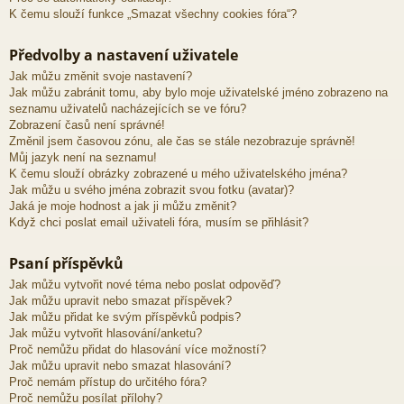
K čemu slouží funkce „Smazat všechny cookies fóra“?
Předvolby a nastavení uživatele
Jak můžu změnit svoje nastavení?
Jak můžu zabránit tomu, aby bylo moje uživatelské jméno zobrazeno na
seznamu uživatelů nacházejících se ve fóru?
Zobrazení časů není správné!
Změnil jsem časovou zónu, ale čas se stále nezobrazuje správně!
Můj jazyk není na seznamu!
K čemu slouží obrázky zobrazené u mého uživatelského jména?
Jak můžu u svého jména zobrazit svou fotku (avatar)?
Jaká je moje hodnost a jak ji můžu změnit?
Když chci poslat email uživateli fóra, musím se přihlásit?
Psaní příspěvků
Jak můžu vytvořit nové téma nebo poslat odpověď?
Jak můžu upravit nebo smazat příspěvek?
Jak můžu přidat ke svým příspěvků podpis?
Jak můžu vytvořit hlasování/anketu?
Proč nemůžu přidat do hlasování více možností?
Jak můžu upravit nebo smazat hlasování?
Proč nemám přístup do určitého fóra?
Proč nemůžu posílat přílohy?