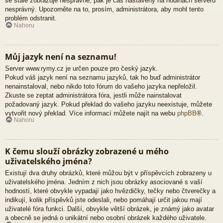
se stále zobrazuje nesprávně, pak je čas nastavený na hodinách serveru
nesprávný. Upozorněte na to, prosím, administrátora, aby mohl tento
problém odstranit.
Nahoru
Můj jazyk není na seznamu!
Server www.rymy.cz je určen pouze pro český jazyk.
Pokud váš jazyk není na seznamu jazyků, tak ho buď administrátor
nenainstaloval, nebo nikdo toto fórum do vašeho jazyka nepřeložil.
Zkuste se zeptat administrátora fóra, jestli může nainstalovat
požadovaný jazyk. Pokud překlad do vašeho jazyku neexistuje, můžete
vytvořit nový překlad. Více informací můžete najít na webu
phpBB
®.
Nahoru
K čemu slouží obrázky zobrazené u mého
uživatelského jména?
Existují dva druhy obrázků, které můžou být v příspěvcích zobrazeny u
uživatelského jména. Jedním z nich jsou obrázky asociované s vaší
hodností, které obvykle vypadají jako hvězdičky, tečky nebo čtverečky a
indikují, kolik příspěvků jste odeslali, nebo pomáhají určit jakou mají
uživatelé fóra funkci. Další, obvykle větší obrázek, je známý jako avatar
a obecně se jedná o unikátní nebo osobní obrázek každého uživatele.