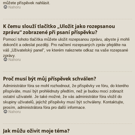
můžete příspěvek nahlásit.
Nahoru
K čemu slouží tlačítko „Uložit jako rozepsanou
zprávu“ zobrazené při psaní příspěvku?
Pomocí tohoto tlačítka můžete uložit rozepsanou zprávu, abyste ji mohli
dokončit a odeslat později. Pro načtení rozepsaných zpráv přejděte na
váš „Uživatelský panel“, ve kterém naleznete odkaz na vaše rozepsané
zprávy.
Nahoru
Proč musí být můj příspěvek schválen?
Administrátor fóra se mohl rozhodnout, že příspěvky ve fóru, do kterého
přispíváte, musí být prohlédnuty předtím, než je budou moci zobrazit
ostatní uživatelé. Je také možné, že vás administrátor fóra vložil do
skupiny uživatelů, jejichž příspěvky musí být schváleny. Kontaktujte,
prosím, administrátora fóra pro další informace.
Nahoru
Jak můžu oživit moje téma?