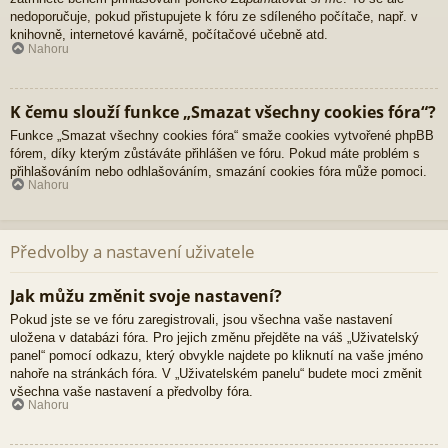
nedoporučuje, pokud přistupujete k fóru ze sdíleného počítače, např. v
knihovně, internetové kavárně, počítačové učebně atd.
Nahoru
K čemu slouží funkce „Smazat všechny cookies fóra“?
Funkce „Smazat všechny cookies fóra“ smaže cookies vytvořené phpBB
fórem, díky kterým zůstáváte přihlášen ve fóru. Pokud máte problém s
přihlašováním nebo odhlašováním, smazání cookies fóra může pomoci.
Nahoru
Předvolby a nastavení uživatele
Jak můžu změnit svoje nastavení?
Pokud jste se ve fóru zaregistrovali, jsou všechna vaše nastavení
uložena v databázi fóra. Pro jejich změnu přejděte na váš „Uživatelský
panel“ pomocí odkazu, který obvykle najdete po kliknutí na vaše jméno
nahoře na stránkách fóra. V „Uživatelském panelu“ budete moci změnit
všechna vaše nastavení a předvolby fóra.
Nahoru