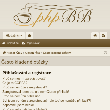
Hledat rýmy
ór
řih
eg
Přihlásit se
Registrovat
a
lá
ist
Hledat rýmy
Obsah fóra
Často kladené otázky
sit
ro
Často kladené otázky
se
va
Přihlašování a registrace
t
Proč se musím zaregistrovat?
Co je to COPPA?
Proč se nemůžu zaregistrovat?
Zaregistroval jsem se, ale nemůžu se přihlásit!
Proč se nemůžu přihlásit?
Byl jsem ve fóru zaregistrovaný, ale teď se nemůžu přihlásit?!
Zapomněl jsem heslo!
Proč se automaticky odhlašuji?