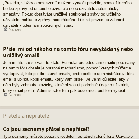
„Pravidla, složky a nastavení“ můžete vytvořit pravidlo, pomocí kterého
budou zprávy od určeného uživatele nebo uživatelů automaticky
smazány. Pokud dostáváte urážlivé soukromé zprávy od určitého
uživatele, nahlaste zprávy moderátorům. Ti mají pravomoc zabránit
uživateli v odesílání soukromých zpráv.
Nahoru
Přišel mi od někoho na tomto fóru nevyžádaný nebo
urážlivý email!
Je nám líto, že se vám to stalo. Formulář pro odesílání emailů používaný
na tomto fóru obsahuje obranné mechanismy, pomocí kterých můžeme
vystopovat, kdo posílá takové emaily, proto pošlete administrátorovi fóra
email s úplnou kopií emailu, který vám přišel. Je velmi důležité, aby v
něm byly zahrnuty hlavičky, které obsahují podrobné údaje o uživateli,
který email poslal. Administrátor fóra pak bude moci problém vyřešit.
Nahoru
Přátelé a nepřátelé
Co jsou seznamy přátel a nepřátel?
Tyto seznamy můžete použít k rozdělení ostatních členů fóra. Uživatelé