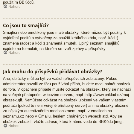
použitím BBKódů.
Nahoru
Co jsou to smajlíci?
Smajlíci nebo emotikony jsou malé obrázky, které můžou být použity k
vyjádření pocitů a vytvořeny za použití krátkého kódu, např. kód :)
znamená radost a kód :( znamená smutek. Úplný seznam smajlíků
najdete na formuláři, na kterém se tvoří zprávy a příspěvky.
Nahoru
Jak mohu do příspěvků přidávat obrázky?
Ano, obrázky můžou být ve vašich příspěvcích zobrazeny. Pokud
administrátor povolil ve fóru používání příloh, budete moci nahrát obrázek
do fóra. V opačném případě musíte odkázat na obrázek, který se nachází
na veřejně přístupném webovém serveru, např. http://www.priklad.cz/muj-
obrazek.gif. Nemůžete odkázat na obrázek uložený ve vašem vlastním
počítači (pokud to není veřejně přístupný server) ani na obrázky uložené
za nějakým autentizačním mechanizmem, např. v emailech na
seznamu.cz nebo v Gmailu, heslem chráněných webech atd. Aby se
obrázek zobrazil, vložte adresu, která k němu vede do BBKódu [img].
Nahoru