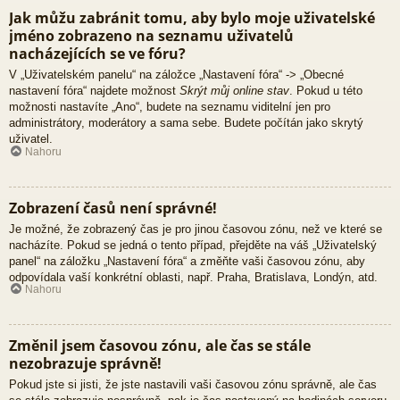
Jak můžu zabránit tomu, aby bylo moje uživatelské
jméno zobrazeno na seznamu uživatelů
nacházejících se ve fóru?
V „Uživatelském panelu“ na záložce „Nastavení fóra“ -> „Obecné
nastavení fóra“ najdete možnost
Skrýt můj online stav
. Pokud u této
možnosti nastavíte „Ano“, budete na seznamu viditelní jen pro
administrátory, moderátory a sama sebe. Budete počítán jako skrytý
uživatel.
Nahoru
Zobrazení časů není správné!
Je možné, že zobrazený čas je pro jinou časovou zónu, než ve které se
nacházíte. Pokud se jedná o tento případ, přejděte na váš „Uživatelský
panel“ na záložku „Nastavení fóra“ a změňte vaši časovou zónu, aby
odpovídala vaší konkrétní oblasti, např. Praha, Bratislava, Londýn, atd.
Nahoru
Změnil jsem časovou zónu, ale čas se stále
nezobrazuje správně!
Pokud jste si jisti, že jste nastavili vaši časovou zónu správně, ale čas