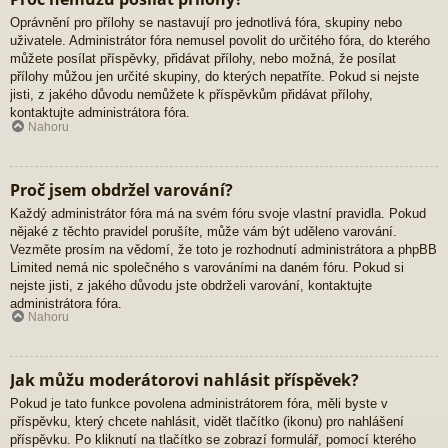
Oprávnění pro přílohy se nastavují pro jednotlivá fóra, skupiny nebo
uživatele. Administrátor fóra nemusel povolit do určitého fóra, do kterého
můžete posílat příspěvky, přidávat přílohy, nebo možná, že posílat
přílohy můžou jen určité skupiny, do kterých nepatříte. Pokud si nejste
jisti, z jakého důvodu nemůžete k příspěvkům přidávat přílohy,
kontaktujte administrátora fóra.
Nahoru
Proč jsem obdržel varování?
Každý administrátor fóra má na svém fóru svoje vlastní pravidla. Pokud
nějaké z těchto pravidel porušíte, může vám být uděleno varování.
Vezměte prosím na vědomí, že toto je rozhodnutí administrátora a phpBB
Limited nemá nic společného s varováními na daném fóru. Pokud si
nejste jisti, z jakého důvodu jste obdrželi varování, kontaktujte
administrátora fóra.
Nahoru
Jak můžu moderátorovi nahlásit příspěvek?
Pokud je tato funkce povolena administrátorem fóra, měli byste v
příspěvku, který chcete nahlásit, vidět tlačítko (ikonu) pro nahlášení
příspěvku. Po kliknutí na tlačítko se zobrazí formulář, pomocí kterého