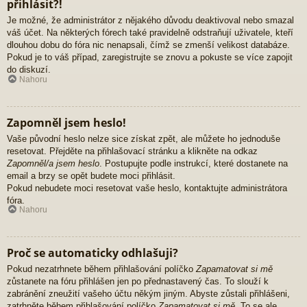
přihlásit?!
Je možné, že administrátor z nějakého důvodu deaktivoval nebo smazal
váš účet. Na některých fórech také pravidelně odstraňují uživatele, kteří
dlouhou dobu do fóra nic nenapsali, čímž se zmenší velikost databáze.
Pokud je to váš případ, zaregistrujte se znovu a pokuste se více zapojit
do diskuzí.
Nahoru
Zapomněl jsem heslo!
Vaše původní heslo nelze sice získat zpět, ale můžete ho jednoduše
resetovat. Přejděte na přihlašovací stránku a klikněte na odkaz
Zapomněl/a jsem heslo
. Postupujte podle instrukcí, které dostanete na
email a brzy se opět budete moci přihlásit.
Pokud nebudete moci resetovat vaše heslo, kontaktujte administrátora
fóra.
Nahoru
Proč se automaticky odhlašuji?
Pokud nezatrhnete během přihlašování políčko
Zapamatovat si mě
zůstanete na fóru přihlášen jen po přednastavený čas. To slouží k
zabránění zneužití vašeho účtu někým jiným. Abyste zůstali přihlášeni,
zatrhněte během přihlašování políčko
Zapamatovat si mě
. To se ale