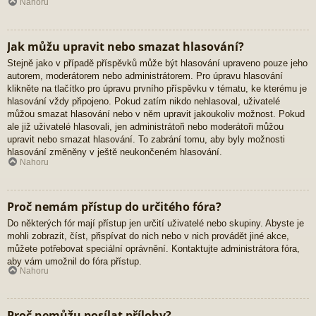
Nahoru
Jak můžu upravit nebo smazat hlasování?
Stejně jako v případě příspěvků může být hlasování upraveno pouze jeho
autorem, moderátorem nebo administrátorem. Pro úpravu hlasování
klikněte na tlačítko pro úpravu prvního příspěvku v tématu, ke kterému je
hlasování vždy připojeno. Pokud zatím nikdo nehlasoval, uživatelé
můžou smazat hlasování nebo v něm upravit jakoukoliv možnost. Pokud
ale již uživatelé hlasovali, jen administrátoři nebo moderátoři můžou
upravit nebo smazat hlasování. To zabrání tomu, aby byly možnosti
hlasování změněny v ještě neukončeném hlasování.
Nahoru
Proč nemám přístup do určitého fóra?
Do některých fór mají přístup jen určití uživatelé nebo skupiny. Abyste je
mohli zobrazit, číst, přispívat do nich nebo v nich provádět jiné akce,
můžete potřebovat speciální oprávnění. Kontaktujte administrátora fóra,
aby vám umožnil do fóra přístup.
Nahoru
Proč nemůžu posílat přílohy?