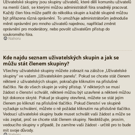
Uživatelské skupiny jsou skupiny uživatelů, které dělí komunitu uživatelů
na menší části, se kterými můžou administrátoři fóra snadněji pracovat.
Každý člen fóra může patřit do několika skupin a každé skupině můžou
být přiřazena různá oprávnění. To umožňuje administrátorům jednoduše
měnit oprávnění pro mnoho uživatelů najednou, například změnit
oprávnění pro moderátory, nebo povolit uživatelům přístup do
soukromého fóra.
Nahoru
Kde najdu seznam uživatelských skupin a jak se
můžu stát členem skupiny?
Všechny uživatelské skupiny můžete zobrazit na záložce „Uživatelské
skupiny“ ve vašem „Uživatelském panelu“. Pokud se chcete stát členem
některé z uživatelských skupin, pokračujte kliknutím na příslušné
tlačítko. Ne do všech skupin je volný přístup. V některých se musí
žádost o členství schválit, některé můžou být uzavřené a některé můžou
být dokonce skryté. Pokud je skupiny otevřená, můžete se stát jejím
členem po kliknutí na příslušné tlačítko. Pokud členství ve skupině
vyžaduje schválení, můžete o ně požádat kliknutím na příslušné tlačítko.
Vedoucí uživatelské skupiny bude muset schválit vaši žádost a může se
vás zeptat, proč se chcete stát členem skupiny. Neobtěžujte, prosím,
vedoucího skupiny v případě, že zamítne vaši žádost - určitě pro to bude
mít svoje důvody.
Nahoru