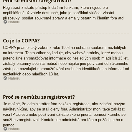
Proč se musím zaregistrovat?
Registrací získáte přístup k dalším funkcím, které nejsou pro
nepřihlášené uživatele dostupné, jako je například vkládat vlastní
příspěvky, posílat soukromé zprávy a emaily ostatním členům fóra atd.
Nahoru
Co je to COPPA?
COPPA je americký zákon z roku 1998 na ochranu soukromí nezletilých
na internetu. Tento zákon vyžaduje, aby webové stránky, které mohou
potenciálně shromažďovat informace od nezletilých osob mladších 13 let,
získaly písemný souhlas rodičů nebo nějaké jiné potvrzení od zákonného
zástupce povolující shromažďování osobních identifikačních informací od
nezletilých osob mladších 13 let.
Nahoru
Proč se nemůžu zaregistrovat?
Je možné, že administrátor fóra zakázal registrace, aby zabránil novým
návštěvníkům, aby se stali členy fóra. Administrátor mohl také zakázat
vaši IP adresu nebo používání uživatelského jména, pomocí kterého se
snažíte zaregistrovat. Kontaktujte administrátora fóra a požádejte ho o
pomoc.
Nahoru