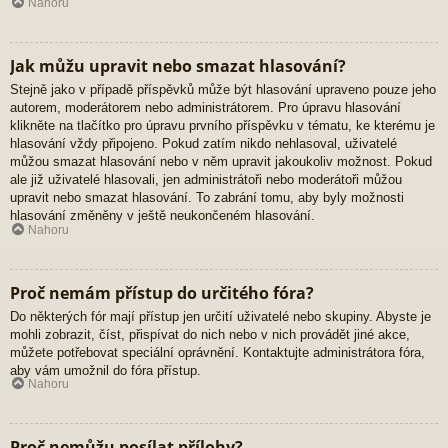
Nahoru
Jak můžu upravit nebo smazat hlasování?
Stejně jako v případě příspěvků může být hlasování upraveno pouze jeho
autorem, moderátorem nebo administrátorem. Pro úpravu hlasování
klikněte na tlačítko pro úpravu prvního příspěvku v tématu, ke kterému je
hlasování vždy připojeno. Pokud zatím nikdo nehlasoval, uživatelé
můžou smazat hlasování nebo v něm upravit jakoukoliv možnost. Pokud
ale již uživatelé hlasovali, jen administrátoři nebo moderátoři můžou
upravit nebo smazat hlasování. To zabrání tomu, aby byly možnosti
hlasování změněny v ještě neukončeném hlasování.
Nahoru
Proč nemám přístup do určitého fóra?
Do některých fór mají přístup jen určití uživatelé nebo skupiny. Abyste je
mohli zobrazit, číst, přispívat do nich nebo v nich provádět jiné akce,
můžete potřebovat speciální oprávnění. Kontaktujte administrátora fóra,
aby vám umožnil do fóra přístup.
Nahoru
Proč nemůžu posílat přílohy?