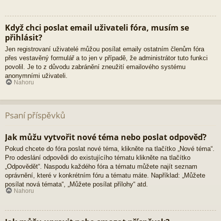
Když chci poslat email uživateli fóra, musím se
přihlásit?
Jen registrovaní uživatelé můžou posílat emaily ostatním členům fóra
přes vestavěný formulář a to jen v případě, že administrátor tuto funkci
povolil. Je to z důvodu zabránění zneužití emailového systému
anonymními uživateli.
Nahoru
Psaní příspěvků
Jak můžu vytvořit nové téma nebo poslat odpověď?
Pokud chcete do fóra poslat nové téma, klikněte na tlačítko „Nové téma“.
Pro odeslání odpovědi do existujícího tématu klikněte na tlačítko
„Odpovědět“. Naspodu každého fóra a tématu můžete najít seznam
oprávnění, které v konkrétním fóru a tématu máte. Například: „Můžete
posílat nová témata“, „Můžete posílat přílohy“ atd.
Nahoru