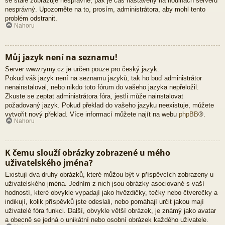
se stále zobrazuje nesprávně, pak je čas nastavený na hodinách serveru
nesprávný. Upozorněte na to, prosím, administrátora, aby mohl tento
problém odstranit.
Nahoru
Můj jazyk není na seznamu!
Server www.rymy.cz je určen pouze pro český jazyk.
Pokud váš jazyk není na seznamu jazyků, tak ho buď administrátor
nenainstaloval, nebo nikdo toto fórum do vašeho jazyka nepřeložil.
Zkuste se zeptat administrátora fóra, jestli může nainstalovat
požadovaný jazyk. Pokud překlad do vašeho jazyku neexistuje, můžete
vytvořit nový překlad. Více informací můžete najít na webu
phpBB
®.
Nahoru
K čemu slouží obrázky zobrazené u mého
uživatelského jména?
Existují dva druhy obrázků, které můžou být v příspěvcích zobrazeny u
uživatelského jména. Jedním z nich jsou obrázky asociované s vaší
hodností, které obvykle vypadají jako hvězdičky, tečky nebo čtverečky a
indikují, kolik příspěvků jste odeslali, nebo pomáhají určit jakou mají
uživatelé fóra funkci. Další, obvykle větší obrázek, je známý jako avatar
a obecně se jedná o unikátní nebo osobní obrázek každého uživatele.