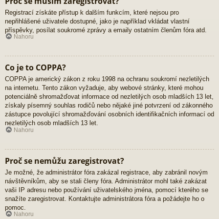
Proč se musím zaregistrovat?
Registrací získáte přístup k dalším funkcím, které nejsou pro
nepřihlášené uživatele dostupné, jako je například vkládat vlastní
příspěvky, posílat soukromé zprávy a emaily ostatním členům fóra atd.
Nahoru
Co je to COPPA?
COPPA je americký zákon z roku 1998 na ochranu soukromí nezletilých
na internetu. Tento zákon vyžaduje, aby webové stránky, které mohou
potenciálně shromažďovat informace od nezletilých osob mladších 13 let,
získaly písemný souhlas rodičů nebo nějaké jiné potvrzení od zákonného
zástupce povolující shromažďování osobních identifikačních informací od
nezletilých osob mladších 13 let.
Nahoru
Proč se nemůžu zaregistrovat?
Je možné, že administrátor fóra zakázal registrace, aby zabránil novým
návštěvníkům, aby se stali členy fóra. Administrátor mohl také zakázat
vaši IP adresu nebo používání uživatelského jména, pomocí kterého se
snažíte zaregistrovat. Kontaktujte administrátora fóra a požádejte ho o
pomoc.
Nahoru