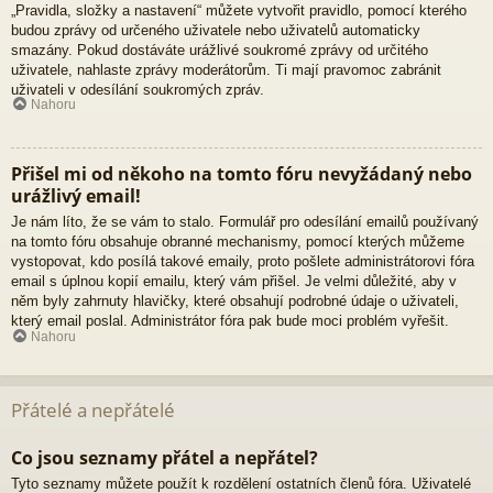
„Pravidla, složky a nastavení“ můžete vytvořit pravidlo, pomocí kterého
budou zprávy od určeného uživatele nebo uživatelů automaticky
smazány. Pokud dostáváte urážlivé soukromé zprávy od určitého
uživatele, nahlaste zprávy moderátorům. Ti mají pravomoc zabránit
uživateli v odesílání soukromých zpráv.
Nahoru
Přišel mi od někoho na tomto fóru nevyžádaný nebo
urážlivý email!
Je nám líto, že se vám to stalo. Formulář pro odesílání emailů používaný
na tomto fóru obsahuje obranné mechanismy, pomocí kterých můžeme
vystopovat, kdo posílá takové emaily, proto pošlete administrátorovi fóra
email s úplnou kopií emailu, který vám přišel. Je velmi důležité, aby v
něm byly zahrnuty hlavičky, které obsahují podrobné údaje o uživateli,
který email poslal. Administrátor fóra pak bude moci problém vyřešit.
Nahoru
Přátelé a nepřátelé
Co jsou seznamy přátel a nepřátel?
Tyto seznamy můžete použít k rozdělení ostatních členů fóra. Uživatelé