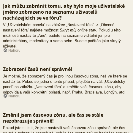
Jak můžu zabránit tomu, aby bylo moje uživatelské
jméno zobrazeno na seznamu uživatelů
nacházejících se ve fóru?
V „Uživatelském panelu“ na záložce „Nastavení fóra“ -> „Obecné
nastavení fóra“ najdete možnost
Skrýt můj online stav
. Pokud u této
možnosti nastavíte „Ano“, budete na seznamu viditelní jen pro
administrátory, moderátory a sama sebe. Budete počítán jako skrytý
uživatel.
Nahoru
Zobrazení časů není správné!
Je možné, že zobrazený čas je pro jinou časovou zónu, než ve které se
nacházíte. Pokud se jedná o tento případ, přejděte na váš „Uživatelský
panel“ na záložku „Nastavení fóra“ a změňte vaši časovou zónu, aby
odpovídala vaší konkrétní oblasti, např. Praha, Bratislava, Londýn, atd.
Nahoru
Změnil jsem časovou zónu, ale čas se stále
nezobrazuje správně!
Pokud jste si jisti, že jste nastavili vaši časovou zónu správně, ale čas