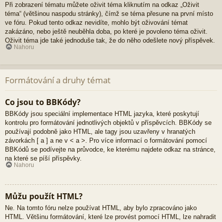
Při zobrazení tématu můžete oživit téma kliknutím na odkaz „Oživit
téma“ (většinou naspodu stránky), čímž se téma přesune na první místo
ve fóru. Pokud tento odkaz nevidíte, mohlo být oživování témat
zakázáno, nebo ještě neuběhla doba, po které je povoleno téma oživit.
Oživit téma jde také jednoduše tak, že do něho odešlete nový příspěvek.
Nahoru
Formátování a druhy témat
Co jsou to BBKódy?
BBKódy jsou speciální implementace HTML jazyka, které poskytují
kontrolu pro formátování jednotlivých objektů v příspěvcích. BBKódy se
používají podobně jako HTML, ale tagy jsou uzavřeny v hranatých
závorkách [ a ] a ne v < a >. Pro více informací o formátování pomocí
BBKódů se podívejte na průvodce, ke kterému najdete odkaz na stránce,
na které se píší příspěvky.
Nahoru
Můžu použít HTML?
Ne. Na tomto fóru nelze používat HTML, aby bylo zpracováno jako
HTML. Většinu formátování, které lze provést pomocí HTML, lze nahradit