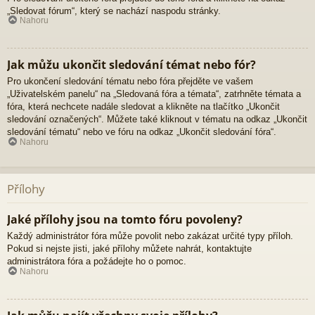
„Sledovat fórum“, který se nachází naspodu stránky.
Nahoru
Jak můžu ukončit sledování témat nebo fór?
Pro ukončení sledování tématu nebo fóra přejděte ve vašem
„Uživatelském panelu“ na „Sledovaná fóra a témata“, zatrhněte témata a
fóra, která nechcete nadále sledovat a klikněte na tlačítko „Ukončit
sledování označených“. Můžete také kliknout v tématu na odkaz „Ukončit
sledování tématu“ nebo ve fóru na odkaz „Ukončit sledování fóra“.
Nahoru
Přílohy
Jaké přílohy jsou na tomto fóru povoleny?
Každý administrátor fóra může povolit nebo zakázat určité typy příloh.
Pokud si nejste jisti, jaké přílohy můžete nahrát, kontaktujte
administrátora fóra a požádejte ho o pomoc.
Nahoru