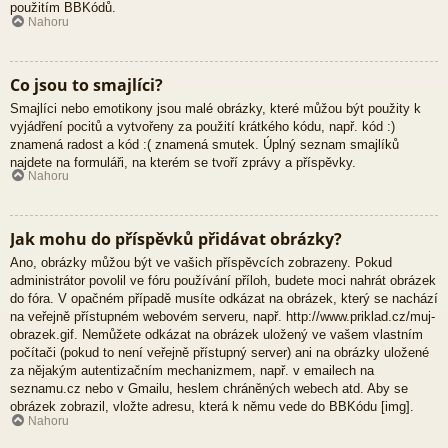
použitím BBKódů.
Nahoru
Co jsou to smajlíci?
Smajlíci nebo emotikony jsou malé obrázky, které můžou být použity k
vyjádření pocitů a vytvořeny za použití krátkého kódu, např. kód :)
znamená radost a kód :( znamená smutek. Úplný seznam smajlíků
najdete na formuláři, na kterém se tvoří zprávy a příspěvky.
Nahoru
Jak mohu do příspěvků přidávat obrázky?
Ano, obrázky můžou být ve vašich příspěvcích zobrazeny. Pokud
administrátor povolil ve fóru používání příloh, budete moci nahrát obrázek
do fóra. V opačném případě musíte odkázat na obrázek, který se nachází
na veřejně přístupném webovém serveru, např. http://www.priklad.cz/muj-
obrazek.gif. Nemůžete odkázat na obrázek uložený ve vašem vlastním
počítači (pokud to není veřejně přístupný server) ani na obrázky uložené
za nějakým autentizačním mechanizmem, např. v emailech na
seznamu.cz nebo v Gmailu, heslem chráněných webech atd. Aby se
obrázek zobrazil, vložte adresu, která k němu vede do BBKódu [img].
Nahoru