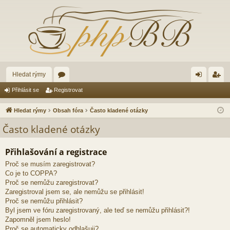
Hledat rýmy
ór
řih
eg
Přihlásit se
Registrovat
a
lá
ist
Hledat rýmy
Obsah fóra
Často kladené otázky
sit
ro
Často kladené otázky
se
va
Přihlašování a registrace
t
Proč se musím zaregistrovat?
Co je to COPPA?
Proč se nemůžu zaregistrovat?
Zaregistroval jsem se, ale nemůžu se přihlásit!
Proč se nemůžu přihlásit?
Byl jsem ve fóru zaregistrovaný, ale teď se nemůžu přihlásit?!
Zapomněl jsem heslo!
Proč se automaticky odhlašuji?