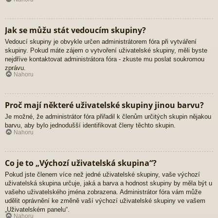
Jak se můžu stát vedoucím skupiny?
Vedoucí skupiny je obvykle určen administrátorem fóra při vytváření
skupiny. Pokud máte zájem o vytvoření uživatelské skupiny, měli byste
nejdříve kontaktovat administrátora fóra - zkuste mu poslat soukromou
zprávu.
Nahoru
Proč mají některé uživatelské skupiny jinou barvu?
Je možné, že administrátor fóra přiřadil k členům určitých skupin nějakou
barvu, aby bylo jednodušší identifikovat členy těchto skupin.
Nahoru
Co je to „Výchozí uživatelská skupina“?
Pokud jste členem více než jedné uživatelské skupiny, vaše výchozí
uživatelská skupina určuje, jaká a barva a hodnost skupiny by měla být u
vašeho uživatelského jména zobrazena. Administrátor fóra vám může
udělit oprávnění ke změně vaší výchozí uživatelské skupiny ve vašem
„Uživatelském panelu“.
Nahoru