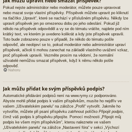
Jak můžu upravit nebo smazat příspěvek?
Pokud nejste administrátor nebo moderátor, můžete pouze upravovat
nebo mazat svoje vlastní příspěvky. Příspěvek můžete upravit po kliknutí
na tlačítko „Upravit“, které se nachází v příslušném příspěvku. Někdy lze
upravit příspěvek jen po omezenou dobu po jeho odeslání. Pokud již
někdo na příspěvek odpověděl a vy se do tématu vrátíte, najdete pod ním
krátký text, ve kterém je uvedeno kolikrát a kdy jste příspěvek upravili.
Toto bude zobrazeno pouze v případě, že někdo do tématu pošle
odpověď, ale neobjeví se to, pokud moderátor nebo administrátor upraví
příspěvek, ačkoli ti mohou zanechat na základě vlastního uvážení vzkaz,
proč příspěvek upravili. Vezměte prosím na vědomí, že normální
uživatelé nemůžou smazat příspěvek, když k němu někdo pošle
odpověď.
Nahoru
Jak můžu přidat ke svým příspěvků podpis?
Automatické přidávání podpisů není na www.rymy.cz podporováno.
Abyste mohli přidat podpis k vašim příspěvkům, musíte ho nejdřív ve
vašem „Uživatelském panelu“ na záložce „Profil“ vytvořit. Jakmile ho
vytvoříte, můžete při psaní příspěvku zatrhnout políčko
Připojit podpis
,
čímž váš podpis k příspěvku připojíte. Pomocí možnosti „Připojit můj
podpis ke všem mým příspěvkům“, kterou naleznete ve vašem
„Uživatelském panelu“ na záložce „Nastavení fóra“ v sekci „Výchozí