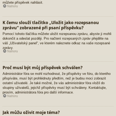
můžete příspěvek nahlásit.
Nahoru
K čemu slouží tlačítko „Uložit jako rozepsanou
zprávu“ zobrazené při psaní příspěvku?
Pomocí tohoto tlačítka můžete uložit rozepsanou zprávu, abyste ji mohli
dokončit a odeslat později. Pro načtení rozepsaných zpráv přejděte na
váš „Uživatelský panel“, ve kterém naleznete odkaz na vaše rozepsané
zprávy.
Nahoru
Proč musí být můj příspěvek schválen?
Administrátor fóra se mohl rozhodnout, že příspěvky ve fóru, do kterého
přispíváte, musí být prohlédnuty předtím, než je budou moci zobrazit
ostatní uživatelé. Je také možné, že vás administrátor fóra vložil do
skupiny uživatelů, jejichž příspěvky musí být schváleny. Kontaktujte,
prosím, administrátora fóra pro další informace.
Nahoru
Jak můžu oživit moje téma?