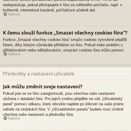
nedoporučuje, pokud přistupujete k fóru ze sdíleného počítače, např. v
knihovně, internetové kavárně, počítačové učebně atd.
Nahoru
K čemu slouží funkce „Smazat všechny cookies fóra“?
Funkce „Smazat všechny cookies fóra“ smaže cookies vytvořené phpBB
fórem, díky kterým zůstáváte přihlášen ve fóru. Pokud máte problém s
přihlašováním nebo odhlašováním, smazání cookies fóra může pomoci.
Nahoru
Předvolby a nastavení uživatele
Jak můžu změnit svoje nastavení?
Pokud jste se ve fóru zaregistrovali, jsou všechna vaše nastavení
uložena v databázi fóra. Pro jejich změnu přejděte na váš „Uživatelský
panel“ pomocí odkazu, který obvykle najdete po kliknutí na vaše jméno
nahoře na stránkách fóra. V „Uživatelském panelu“ budete moci změnit
všechna vaše nastavení a předvolby fóra.
Nahoru