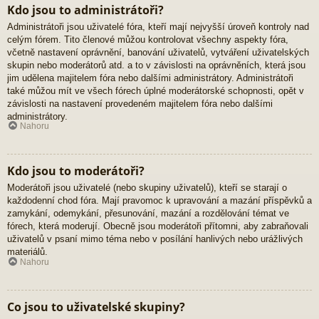
Kdo jsou to administrátoři?
Administrátoři jsou uživatelé fóra, kteří mají nejvyšší úroveň kontroly nad
celým fórem. Tito členové můžou kontrolovat všechny aspekty fóra,
včetně nastavení oprávnění, banování uživatelů, vytváření uživatelských
skupin nebo moderátorů atd. a to v závislosti na oprávněních, která jsou
jim udělena majitelem fóra nebo dalšími administrátory. Administrátoři
také můžou mít ve všech fórech úplné moderátorské schopnosti, opět v
závislosti na nastavení provedeném majitelem fóra nebo dalšími
administrátory.
Nahoru
Kdo jsou to moderátoři?
Moderátoři jsou uživatelé (nebo skupiny uživatelů), kteří se starají o
každodenní chod fóra. Mají pravomoc k upravování a mazání příspěvků a
zamykání, odemykání, přesunování, mazání a rozdělování témat ve
fórech, která moderují. Obecně jsou moderátoři přítomni, aby zabraňovali
uživatelů v psaní mimo téma nebo v posílání hanlivých nebo urážlivých
materiálů.
Nahoru
Co jsou to uživatelské skupiny?