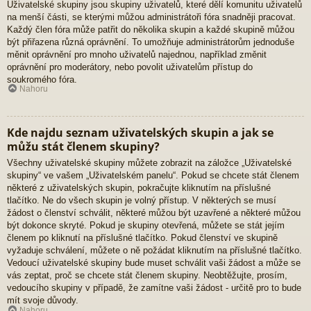
Uživatelské skupiny jsou skupiny uživatelů, které dělí komunitu uživatelů
na menší části, se kterými můžou administrátoři fóra snadněji pracovat.
Každý člen fóra může patřit do několika skupin a každé skupině můžou
být přiřazena různá oprávnění. To umožňuje administrátorům jednoduše
měnit oprávnění pro mnoho uživatelů najednou, například změnit
oprávnění pro moderátory, nebo povolit uživatelům přístup do
soukromého fóra.
Nahoru
Kde najdu seznam uživatelských skupin a jak se
můžu stát členem skupiny?
Všechny uživatelské skupiny můžete zobrazit na záložce „Uživatelské
skupiny“ ve vašem „Uživatelském panelu“. Pokud se chcete stát členem
některé z uživatelských skupin, pokračujte kliknutím na příslušné
tlačítko. Ne do všech skupin je volný přístup. V některých se musí
žádost o členství schválit, některé můžou být uzavřené a některé můžou
být dokonce skryté. Pokud je skupiny otevřená, můžete se stát jejím
členem po kliknutí na příslušné tlačítko. Pokud členství ve skupině
vyžaduje schválení, můžete o ně požádat kliknutím na příslušné tlačítko.
Vedoucí uživatelské skupiny bude muset schválit vaši žádost a může se
vás zeptat, proč se chcete stát členem skupiny. Neobtěžujte, prosím,
vedoucího skupiny v případě, že zamítne vaši žádost - určitě pro to bude
mít svoje důvody.
Nahoru