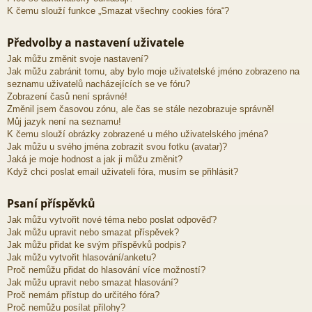
K čemu slouží funkce „Smazat všechny cookies fóra“?
Předvolby a nastavení uživatele
Jak můžu změnit svoje nastavení?
Jak můžu zabránit tomu, aby bylo moje uživatelské jméno zobrazeno na
seznamu uživatelů nacházejících se ve fóru?
Zobrazení časů není správné!
Změnil jsem časovou zónu, ale čas se stále nezobrazuje správně!
Můj jazyk není na seznamu!
K čemu slouží obrázky zobrazené u mého uživatelského jména?
Jak můžu u svého jména zobrazit svou fotku (avatar)?
Jaká je moje hodnost a jak ji můžu změnit?
Když chci poslat email uživateli fóra, musím se přihlásit?
Psaní příspěvků
Jak můžu vytvořit nové téma nebo poslat odpověď?
Jak můžu upravit nebo smazat příspěvek?
Jak můžu přidat ke svým příspěvků podpis?
Jak můžu vytvořit hlasování/anketu?
Proč nemůžu přidat do hlasování více možností?
Jak můžu upravit nebo smazat hlasování?
Proč nemám přístup do určitého fóra?
Proč nemůžu posílat přílohy?