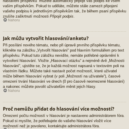
nastavení příspěvků“ můžete automaticky připojit váš podpis ke všem
vašim příspěvkům. Pokud to uděláte, můžete stále zamezit připojení
vašeho podpisu k jednotlivým příspěvkům tak, že během psaní příspěvku
zrušíte zaškrtnutí možnosti
Připojit podpis
.
Nahoru
Jak můžu vytvořit hlasování/anketu?
Při posílání nového tématu, nebo při úpravě prvního příspěvku tématu,
klikněte na záložku „Vytvořit hlasování“ pod hlavním formulářem pro text
příspěvku. Pokud tuto záložku nevidíte, nemáte potřebné oprávnění k
vytvoření hlasování. Vložte „Hlasovací otázku“ a nejméně dvě „Možnosti
hlasování“, ujistěte se, že je každá možnost napsaná v textovém poli na
vlastním řádku. Můžete také nastavit počet možností, které uživatel
může během hlasování vybrat (v poli „Možností na uživatele“), časové
omezení trvání hlasování ve dnech (0 pro časově neomezené hlasování)
a nakonec můžete povolit uživatelům měnit jejich hlasy.
Nahoru
Proč nemůžu přidat do hlasování více možností?
Omezení počtu možností v hlasování je nastaveno administrátorem fóra.
Pokud si myslíte, že potřebujete do vašeho hlasování vložit více
možností než je povoleno, kontaktujte administrátora fóra.