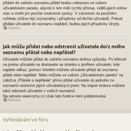
přidáni do vašeho seznamu přátel budou zobrazeni ve vašem
uživatelském panelu, abyste k nim měli rychlý přístup, viděli jejich online
stav a mohli jim posílat soukromé zprávy. V závislosti na použitém
vzhledu můžou být zvýrazněny i příspěvky od těchto uživatelů. Pokud
přidáte uživatele do seznamu nepřátel, budou jejich příspěvky skryty.
Nahoru
Jak můžu přidat nebo odstranit uživatele do/z mého
seznamu přátel nebo nepřátel?
Uživatele můžete přidat do vašeho seznamu dvěma způsoby. Po kliknutí
na jméno uživatele se dostanete na stránku s profilem uživatele, kde
najdete odkaz, pomocí kterého můžete uživatele přidat do seznamu
přátel nebo nepřátel. Nebo můžete ve vašem „Uživatelském panelu“ na
záložce „Přátelé a nepřátelé“ přímo přidat uživatele do jednoho ze
seznamů vložením jejich uživatelských jmen. Na stejné stránce můžete
také odstranit uživatele z vašich seznamů.
Na serveru www.rymy.cz však tato funkce není podporována.
Nahoru
Vyhledávání ve fóru