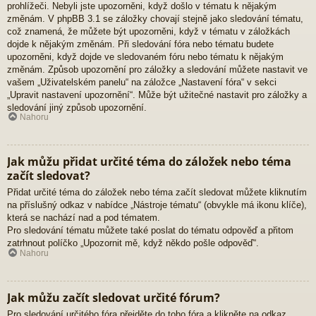
prohlížeči. Nebyli jste upozorněni, když došlo v tématu k nějakým
změnám. V phpBB 3.1 se záložky chovají stejně jako sledování tématu,
což znamená, že můžete být upozorněni, když v tématu v záložkách
dojde k nějakým změnám. Při sledování fóra nebo tématu budete
upozorněni, když dojde ve sledovaném fóru nebo tématu k nějakým
změnám. Způsob upozornění pro záložky a sledování můžete nastavit ve
vašem „Uživatelském panelu“ na záložce „Nastavení fóra“ v sekci
„Upravit nastavení upozornění“. Může být užitečné nastavit pro záložky a
sledování jiný způsob upozornění.
Nahoru
Jak můžu přidat určité téma do záložek nebo téma
začít sledovat?
Přidat určité téma do záložek nebo téma začít sledovat můžete kliknutím
na příslušný odkaz v nabídce „Nástroje tématu“ (obvykle má ikonu klíče),
která se nachází nad a pod tématem.
Pro sledování tématu můžete také poslat do tématu odpověď a přitom
zatrhnout políčko „Upozornit mě, když někdo pošle odpověď“.
Nahoru
Jak můžu začít sledovat určité fórum?
Pro sledování určitého fóra přejděte do toho fóra a klikněte na odkaz