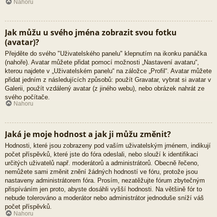
Nahoru
Jak můžu u svého jména zobrazit svou fotku
(avatar)?
Přejděte do svého "Uživatelského panelu" klepnutím na ikonku panáčka
(nahoře). Avatar můžete přidat pomocí možnosti „Nastavení avataru“,
kterou najdete v „Uživatelském panelu“ na záložce „Profil“. Avatar můžete
přidat jedním z následujících způsobů: použít Gravatar, vybrat si avatar v
Galerii, použít vzdálený avatar (z jiného webu), nebo obrázek nahrát ze
svého počítače.
Nahoru
Jaká je moje hodnost a jak ji můžu změnit?
Hodnosti, které jsou zobrazeny pod vaším uživatelským jménem, indikují
počet příspěvků, které jste do fóra odeslali, nebo slouží k identifikaci
určitých uživatelů např. moderátorů a administrátorů. Obecně řečeno,
nemůžete sami změnit znění žádných hodností ve fóru, protože jsou
nastaveny administrátorem fóra. Prosím, nezatěžujte fórum zbytečným
přispíváním jen proto, abyste dosáhli vyšší hodnosti. Na většině fór to
nebude tolerováno a moderátor nebo administrátor jednoduše sníží váš
počet příspěvků.
Nahoru