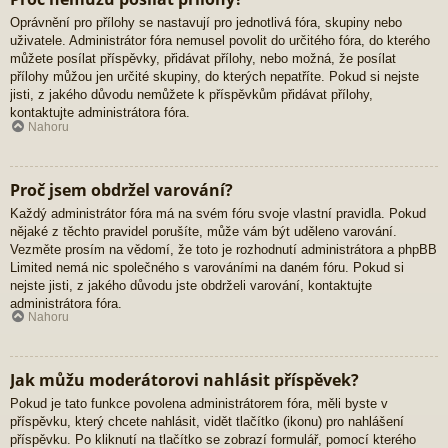
Oprávnění pro přílohy se nastavují pro jednotlivá fóra, skupiny nebo
uživatele. Administrátor fóra nemusel povolit do určitého fóra, do kterého
můžete posílat příspěvky, přidávat přílohy, nebo možná, že posílat
přílohy můžou jen určité skupiny, do kterých nepatříte. Pokud si nejste
jisti, z jakého důvodu nemůžete k příspěvkům přidávat přílohy,
kontaktujte administrátora fóra.
Nahoru
Proč jsem obdržel varování?
Každý administrátor fóra má na svém fóru svoje vlastní pravidla. Pokud
nějaké z těchto pravidel porušíte, může vám být uděleno varování.
Vezměte prosím na vědomí, že toto je rozhodnutí administrátora a phpBB
Limited nemá nic společného s varováními na daném fóru. Pokud si
nejste jisti, z jakého důvodu jste obdrželi varování, kontaktujte
administrátora fóra.
Nahoru
Jak můžu moderátorovi nahlásit příspěvek?
Pokud je tato funkce povolena administrátorem fóra, měli byste v
příspěvku, který chcete nahlásit, vidět tlačítko (ikonu) pro nahlášení
příspěvku. Po kliknutí na tlačítko se zobrazí formulář, pomocí kterého