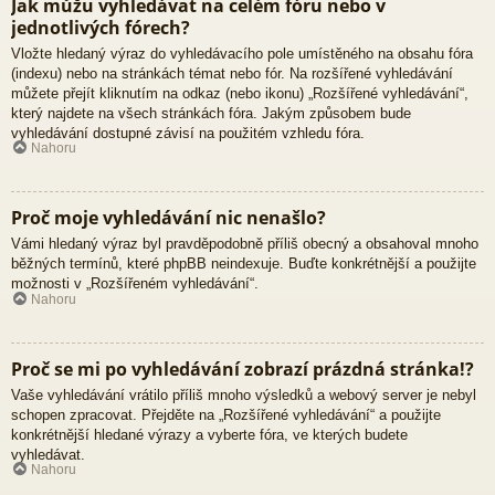
Jak můžu vyhledávat na celém fóru nebo v
jednotlivých fórech?
Vložte hledaný výraz do vyhledávacího pole umístěného na obsahu fóra
(indexu) nebo na stránkách témat nebo fór. Na rozšířené vyhledávání
můžete přejít kliknutím na odkaz (nebo ikonu) „Rozšířené vyhledávání“,
který najdete na všech stránkách fóra. Jakým způsobem bude
vyhledávání dostupné závisí na použitém vzhledu fóra.
Nahoru
Proč moje vyhledávání nic nenašlo?
Vámi hledaný výraz byl pravděpodobně příliš obecný a obsahoval mnoho
běžných termínů, které phpBB neindexuje. Buďte konkrétnější a použijte
možnosti v „Rozšířeném vyhledávání“.
Nahoru
Proč se mi po vyhledávání zobrazí prázdná stránka!?
Vaše vyhledávání vrátilo příliš mnoho výsledků a webový server je nebyl
schopen zpracovat. Přejděte na „Rozšířené vyhledávání“ a použijte
konkrétnější hledané výrazy a vyberte fóra, ve kterých budete
vyhledávat.
Nahoru