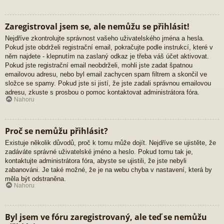
Zaregistroval jsem se, ale nemůžu se přihlásit!
Nejdříve zkontrolujte správnost vašeho uživatelského jména a hesla.
Pokud jste obdrželi registrační email, pokračujte podle instrukcí, které v
něm najdete - klepnutím na zaslaný odkaz je třeba váš účet aktivovat.
Pokud jste registrační email neobdrželi, mohli jste zadat špatnou
emailovou adresu, nebo byl email zachycen spam filtrem a skončil ve
složce se spamy. Pokud jste si jistí, že jste zadali správnou emailovou
adresu, zkuste s prosbou o pomoc kontaktovat administrátora fóra.
Nahoru
Proč se nemůžu přihlásit?
Existuje několik důvodů, proč k tomu může dojít. Nejdříve se ujistěte, že
zadáváte správné uživatelské jméno a heslo. Pokud tomu tak je,
kontaktujte administrátora fóra, abyste se ujistili, že jste nebyli
zabanováni. Je také možné, že je na webu chyba v nastavení, která by
měla být odstraněna.
Nahoru
Byl jsem ve fóru zaregistrovaný, ale teď se nemůžu