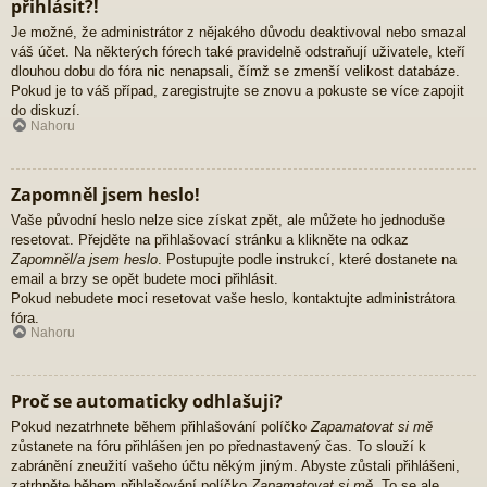
přihlásit?!
Je možné, že administrátor z nějakého důvodu deaktivoval nebo smazal
váš účet. Na některých fórech také pravidelně odstraňují uživatele, kteří
dlouhou dobu do fóra nic nenapsali, čímž se zmenší velikost databáze.
Pokud je to váš případ, zaregistrujte se znovu a pokuste se více zapojit
do diskuzí.
Nahoru
Zapomněl jsem heslo!
Vaše původní heslo nelze sice získat zpět, ale můžete ho jednoduše
resetovat. Přejděte na přihlašovací stránku a klikněte na odkaz
Zapomněl/a jsem heslo
. Postupujte podle instrukcí, které dostanete na
email a brzy se opět budete moci přihlásit.
Pokud nebudete moci resetovat vaše heslo, kontaktujte administrátora
fóra.
Nahoru
Proč se automaticky odhlašuji?
Pokud nezatrhnete během přihlašování políčko
Zapamatovat si mě
zůstanete na fóru přihlášen jen po přednastavený čas. To slouží k
zabránění zneužití vašeho účtu někým jiným. Abyste zůstali přihlášeni,
zatrhněte během přihlašování políčko
Zapamatovat si mě
. To se ale