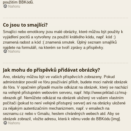
použitím BBKódů.
Nahoru
Co jsou to smajlíci?
Smajlíci nebo emotikony jsou malé obrázky, které můžou být použity k
vyjádření pocitů a vytvořeny za použití krátkého kódu, např. kód :)
znamená radost a kód :( znamená smutek. Úplný seznam smajlíků
najdete na formuláři, na kterém se tvoří zprávy a příspěvky.
Nahoru
Jak mohu do příspěvků přidávat obrázky?
Ano, obrázky můžou být ve vašich příspěvcích zobrazeny. Pokud
administrátor povolil ve fóru používání příloh, budete moci nahrát obrázek
do fóra. V opačném případě musíte odkázat na obrázek, který se nachází
na veřejně přístupném webovém serveru, např. http://www.priklad.cz/muj-
obrazek.gif. Nemůžete odkázat na obrázek uložený ve vašem vlastním
počítači (pokud to není veřejně přístupný server) ani na obrázky uložené
za nějakým autentizačním mechanizmem, např. v emailech na
seznamu.cz nebo v Gmailu, heslem chráněných webech atd. Aby se
obrázek zobrazil, vložte adresu, která k němu vede do BBKódu [img].
Nahoru