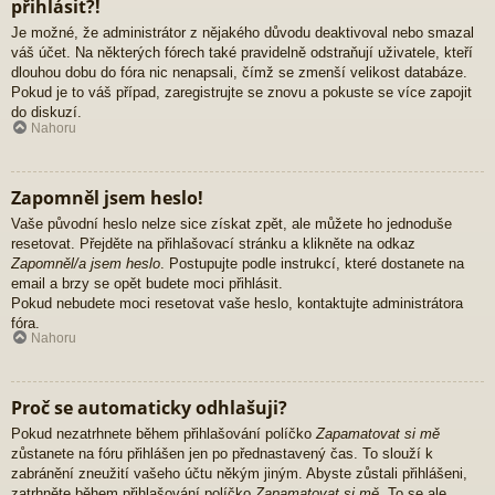
přihlásit?!
Je možné, že administrátor z nějakého důvodu deaktivoval nebo smazal
váš účet. Na některých fórech také pravidelně odstraňují uživatele, kteří
dlouhou dobu do fóra nic nenapsali, čímž se zmenší velikost databáze.
Pokud je to váš případ, zaregistrujte se znovu a pokuste se více zapojit
do diskuzí.
Nahoru
Zapomněl jsem heslo!
Vaše původní heslo nelze sice získat zpět, ale můžete ho jednoduše
resetovat. Přejděte na přihlašovací stránku a klikněte na odkaz
Zapomněl/a jsem heslo
. Postupujte podle instrukcí, které dostanete na
email a brzy se opět budete moci přihlásit.
Pokud nebudete moci resetovat vaše heslo, kontaktujte administrátora
fóra.
Nahoru
Proč se automaticky odhlašuji?
Pokud nezatrhnete během přihlašování políčko
Zapamatovat si mě
zůstanete na fóru přihlášen jen po přednastavený čas. To slouží k
zabránění zneužití vašeho účtu někým jiným. Abyste zůstali přihlášeni,
zatrhněte během přihlašování políčko
Zapamatovat si mě
. To se ale