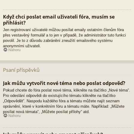
Když chci poslat email uživateli fóra, musím se
přihlásit?
Jen registrovaní uživatelé můžou posílat emaily ostatním členům fóra
přes vestavěný formulář a to jen v případě, že administrátor tuto funkci
povolil. Je to z důvodu zabránění zneužití emailového systému
anonymními uživateli.
Nahoru
Psaní příspěvků
Jak můžu vytvořit nové téma nebo poslat odpověď?
Pokud chcete do fóra poslat nové téma, klikněte na tlačítko „Nové téma“.
Pro odeslání odpovědi do existujícího tématu klikněte na tlačítko
„Odpovědět“. Naspodu každého fóra a tématu můžete najít seznam
oprávnění, které v konkrétním fóru a tématu máte. Například: „Můžete
posílat nová témata“, „Můžete posílat přílohy“ atd.
Nahoru