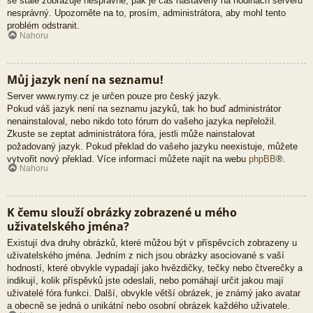
se stále zobrazuje nesprávně, pak je čas nastavený na hodinách serveru
nesprávný. Upozorněte na to, prosím, administrátora, aby mohl tento
problém odstranit.
Nahoru
Můj jazyk není na seznamu!
Server www.rymy.cz je určen pouze pro český jazyk.
Pokud váš jazyk není na seznamu jazyků, tak ho buď administrátor
nenainstaloval, nebo nikdo toto fórum do vašeho jazyka nepřeložil.
Zkuste se zeptat administrátora fóra, jestli může nainstalovat
požadovaný jazyk. Pokud překlad do vašeho jazyku neexistuje, můžete
vytvořit nový překlad. Více informací můžete najít na webu
phpBB
®.
Nahoru
K čemu slouží obrázky zobrazené u mého
uživatelského jména?
Existují dva druhy obrázků, které můžou být v příspěvcích zobrazeny u
uživatelského jména. Jedním z nich jsou obrázky asociované s vaší
hodností, které obvykle vypadají jako hvězdičky, tečky nebo čtverečky a
indikují, kolik příspěvků jste odeslali, nebo pomáhají určit jakou mají
uživatelé fóra funkci. Další, obvykle větší obrázek, je známý jako avatar
a obecně se jedná o unikátní nebo osobní obrázek každého uživatele.