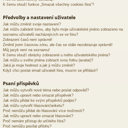
K čemu slouží funkce „Smazat všechny cookies fóra“?
Předvolby a nastavení uživatele
Jak můžu změnit svoje nastavení?
Jak můžu zabránit tomu, aby bylo moje uživatelské jméno zobrazeno na
seznamu uživatelů nacházejících se ve fóru?
Zobrazení časů není správné!
Změnil jsem časovou zónu, ale čas se stále nezobrazuje správně!
Můj jazyk není na seznamu!
K čemu slouží obrázky zobrazené u mého uživatelského jména?
Jak můžu u svého jména zobrazit svou fotku (avatar)?
Jaká je moje hodnost a jak ji můžu změnit?
Když chci poslat email uživateli fóra, musím se přihlásit?
Psaní příspěvků
Jak můžu vytvořit nové téma nebo poslat odpověď?
Jak můžu upravit nebo smazat příspěvek?
Jak můžu přidat ke svým příspěvků podpis?
Jak můžu vytvořit hlasování/anketu?
Proč nemůžu přidat do hlasování více možností?
Jak můžu upravit nebo smazat hlasování?
Proč nemám přístup do určitého fóra?
Proč nemůžu posílat přílohy?