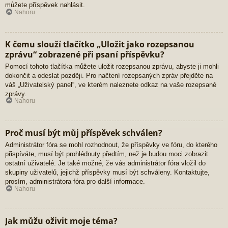
můžete příspěvek nahlásit.
Nahoru
K čemu slouží tlačítko „Uložit jako rozepsanou
zprávu“ zobrazené při psaní příspěvku?
Pomocí tohoto tlačítka můžete uložit rozepsanou zprávu, abyste ji mohli
dokončit a odeslat později. Pro načtení rozepsaných zpráv přejděte na
váš „Uživatelský panel“, ve kterém naleznete odkaz na vaše rozepsané
zprávy.
Nahoru
Proč musí být můj příspěvek schválen?
Administrátor fóra se mohl rozhodnout, že příspěvky ve fóru, do kterého
přispíváte, musí být prohlédnuty předtím, než je budou moci zobrazit
ostatní uživatelé. Je také možné, že vás administrátor fóra vložil do
skupiny uživatelů, jejichž příspěvky musí být schváleny. Kontaktujte,
prosím, administrátora fóra pro další informace.
Nahoru
Jak můžu oživit moje téma?