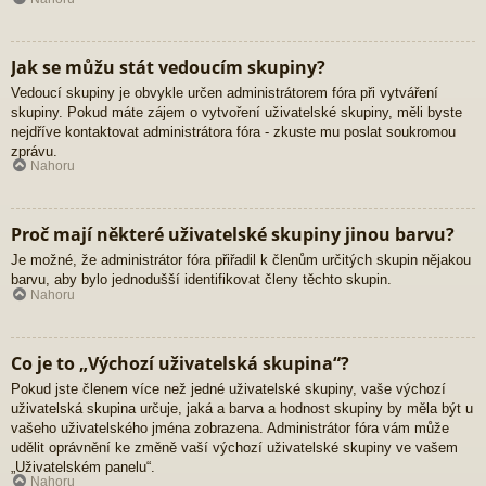
Jak se můžu stát vedoucím skupiny?
Vedoucí skupiny je obvykle určen administrátorem fóra při vytváření
skupiny. Pokud máte zájem o vytvoření uživatelské skupiny, měli byste
nejdříve kontaktovat administrátora fóra - zkuste mu poslat soukromou
zprávu.
Nahoru
Proč mají některé uživatelské skupiny jinou barvu?
Je možné, že administrátor fóra přiřadil k členům určitých skupin nějakou
barvu, aby bylo jednodušší identifikovat členy těchto skupin.
Nahoru
Co je to „Výchozí uživatelská skupina“?
Pokud jste členem více než jedné uživatelské skupiny, vaše výchozí
uživatelská skupina určuje, jaká a barva a hodnost skupiny by měla být u
vašeho uživatelského jména zobrazena. Administrátor fóra vám může
udělit oprávnění ke změně vaší výchozí uživatelské skupiny ve vašem
„Uživatelském panelu“.
Nahoru