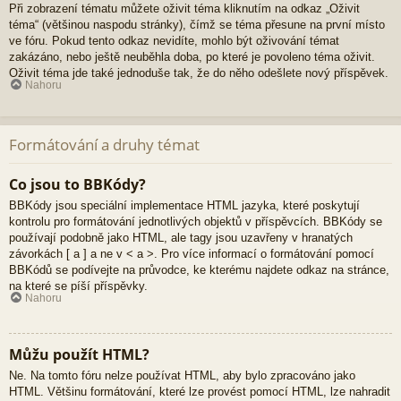
Při zobrazení tématu můžete oživit téma kliknutím na odkaz „Oživit
téma“ (většinou naspodu stránky), čímž se téma přesune na první místo
ve fóru. Pokud tento odkaz nevidíte, mohlo být oživování témat
zakázáno, nebo ještě neuběhla doba, po které je povoleno téma oživit.
Oživit téma jde také jednoduše tak, že do něho odešlete nový příspěvek.
Nahoru
Formátování a druhy témat
Co jsou to BBKódy?
BBKódy jsou speciální implementace HTML jazyka, které poskytují
kontrolu pro formátování jednotlivých objektů v příspěvcích. BBKódy se
používají podobně jako HTML, ale tagy jsou uzavřeny v hranatých
závorkách [ a ] a ne v < a >. Pro více informací o formátování pomocí
BBKódů se podívejte na průvodce, ke kterému najdete odkaz na stránce,
na které se píší příspěvky.
Nahoru
Můžu použít HTML?
Ne. Na tomto fóru nelze používat HTML, aby bylo zpracováno jako
HTML. Většinu formátování, které lze provést pomocí HTML, lze nahradit