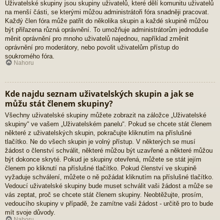
Uživatelské skupiny jsou skupiny uživatelů, které dělí komunitu uživatelů
na menší části, se kterými můžou administrátoři fóra snadněji pracovat.
Každý člen fóra může patřit do několika skupin a každé skupině můžou
být přiřazena různá oprávnění. To umožňuje administrátorům jednoduše
měnit oprávnění pro mnoho uživatelů najednou, například změnit
oprávnění pro moderátory, nebo povolit uživatelům přístup do
soukromého fóra.
Nahoru
Kde najdu seznam uživatelských skupin a jak se
můžu stát členem skupiny?
Všechny uživatelské skupiny můžete zobrazit na záložce „Uživatelské
skupiny“ ve vašem „Uživatelském panelu“. Pokud se chcete stát členem
některé z uživatelských skupin, pokračujte kliknutím na příslušné
tlačítko. Ne do všech skupin je volný přístup. V některých se musí
žádost o členství schválit, některé můžou být uzavřené a některé můžou
být dokonce skryté. Pokud je skupiny otevřená, můžete se stát jejím
členem po kliknutí na příslušné tlačítko. Pokud členství ve skupině
vyžaduje schválení, můžete o ně požádat kliknutím na příslušné tlačítko.
Vedoucí uživatelské skupiny bude muset schválit vaši žádost a může se
vás zeptat, proč se chcete stát členem skupiny. Neobtěžujte, prosím,
vedoucího skupiny v případě, že zamítne vaši žádost - určitě pro to bude
mít svoje důvody.
Nahoru