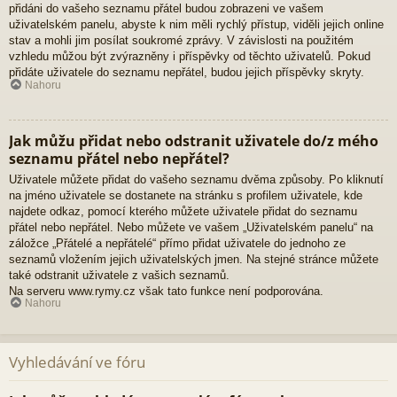
přidáni do vašeho seznamu přátel budou zobrazeni ve vašem
uživatelském panelu, abyste k nim měli rychlý přístup, viděli jejich online
stav a mohli jim posílat soukromé zprávy. V závislosti na použitém
vzhledu můžou být zvýrazněny i příspěvky od těchto uživatelů. Pokud
přidáte uživatele do seznamu nepřátel, budou jejich příspěvky skryty.
Nahoru
Jak můžu přidat nebo odstranit uživatele do/z mého
seznamu přátel nebo nepřátel?
Uživatele můžete přidat do vašeho seznamu dvěma způsoby. Po kliknutí
na jméno uživatele se dostanete na stránku s profilem uživatele, kde
najdete odkaz, pomocí kterého můžete uživatele přidat do seznamu
přátel nebo nepřátel. Nebo můžete ve vašem „Uživatelském panelu“ na
záložce „Přátelé a nepřátelé“ přímo přidat uživatele do jednoho ze
seznamů vložením jejich uživatelských jmen. Na stejné stránce můžete
také odstranit uživatele z vašich seznamů.
Na serveru www.rymy.cz však tato funkce není podporována.
Nahoru
Vyhledávání ve fóru