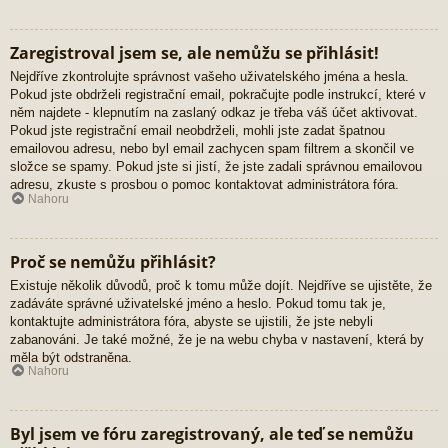
Zaregistroval jsem se, ale nemůžu se přihlásit!
Nejdříve zkontrolujte správnost vašeho uživatelského jména a hesla.
Pokud jste obdrželi registrační email, pokračujte podle instrukcí, které v
něm najdete - klepnutím na zaslaný odkaz je třeba váš účet aktivovat.
Pokud jste registrační email neobdrželi, mohli jste zadat špatnou
emailovou adresu, nebo byl email zachycen spam filtrem a skončil ve
složce se spamy. Pokud jste si jistí, že jste zadali správnou emailovou
adresu, zkuste s prosbou o pomoc kontaktovat administrátora fóra.
Nahoru
Proč se nemůžu přihlásit?
Existuje několik důvodů, proč k tomu může dojít. Nejdříve se ujistěte, že
zadáváte správné uživatelské jméno a heslo. Pokud tomu tak je,
kontaktujte administrátora fóra, abyste se ujistili, že jste nebyli
zabanováni. Je také možné, že je na webu chyba v nastavení, která by
měla být odstraněna.
Nahoru
Byl jsem ve fóru zaregistrovaný, ale teď se nemůžu