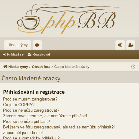
Hledat rýmy
ór
řih
eg
Přihlásit se
Registrovat
a
lá
ist
Hledat rýmy
Obsah fóra
Často kladené otázky
sit
ro
Často kladené otázky
se
va
Přihlašování a registrace
t
Proč se musím zaregistrovat?
Co je to COPPA?
Proč se nemůžu zaregistrovat?
Zaregistroval jsem se, ale nemůžu se přihlásit!
Proč se nemůžu přihlásit?
Byl jsem ve fóru zaregistrovaný, ale teď se nemůžu přihlásit?!
Zapomněl jsem heslo!
Proč se automaticky odhlašuji?