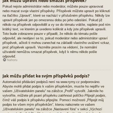
Jak můžu upravit nebo smazat příspěvek?
Pokud nejste administrátor nebo moderátor, můžete pouze upravovat
nebo mazat svoje vlastní příspěvky. Příspěvek můžete upravit po kliknutí
na tlačítko „Upravit“, které se nachází v příslušném příspěvku. Někdy lze
upravit příspěvek jen po omezenou dobu po jeho odeslání. Pokud již
někdo na příspěvek odpověděl a vy se do tématu vrátíte, najdete pod ním
krátký text, ve kterém je uvedeno kolikrát a kdy jste příspěvek upravili.
Toto bude zobrazeno pouze v případě, že někdo do tématu pošle
odpověď, ale neobjeví se to, pokud moderátor nebo administrátor upraví
příspěvek, ačkoli ti mohou zanechat na základě vlastního uvážení vzkaz,
proč příspěvek upravili. Vezměte prosím na vědomí, že normální
uživatelé nemůžou smazat příspěvek, když k němu někdo pošle
odpověď.
Nahoru
Jak můžu přidat ke svým příspěvků podpis?
Automatické přidávání podpisů není na www.rymy.cz podporováno.
Abyste mohli přidat podpis k vašim příspěvkům, musíte ho nejdřív ve
vašem „Uživatelském panelu“ na záložce „Profil“ vytvořit. Jakmile ho
vytvoříte, můžete při psaní příspěvku zatrhnout políčko
Připojit podpis
,
čímž váš podpis k příspěvku připojíte. Pomocí možnosti „Připojit můj
podpis ke všem mým příspěvkům“, kterou naleznete ve vašem
„Uživatelském panelu“ na záložce „Nastavení fóra“ v sekci „Výchozí