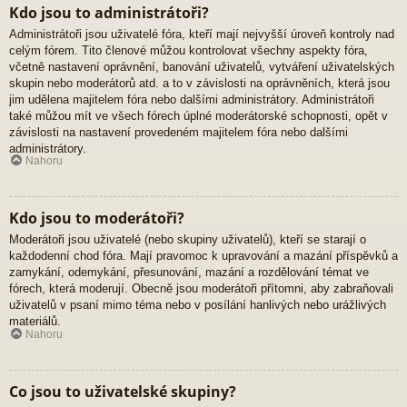
Kdo jsou to administrátoři?
Administrátoři jsou uživatelé fóra, kteří mají nejvyšší úroveň kontroly nad
celým fórem. Tito členové můžou kontrolovat všechny aspekty fóra,
včetně nastavení oprávnění, banování uživatelů, vytváření uživatelských
skupin nebo moderátorů atd. a to v závislosti na oprávněních, která jsou
jim udělena majitelem fóra nebo dalšími administrátory. Administrátoři
také můžou mít ve všech fórech úplné moderátorské schopnosti, opět v
závislosti na nastavení provedeném majitelem fóra nebo dalšími
administrátory.
Nahoru
Kdo jsou to moderátoři?
Moderátoři jsou uživatelé (nebo skupiny uživatelů), kteří se starají o
každodenní chod fóra. Mají pravomoc k upravování a mazání příspěvků a
zamykání, odemykání, přesunování, mazání a rozdělování témat ve
fórech, která moderují. Obecně jsou moderátoři přítomni, aby zabraňovali
uživatelů v psaní mimo téma nebo v posílání hanlivých nebo urážlivých
materiálů.
Nahoru
Co jsou to uživatelské skupiny?