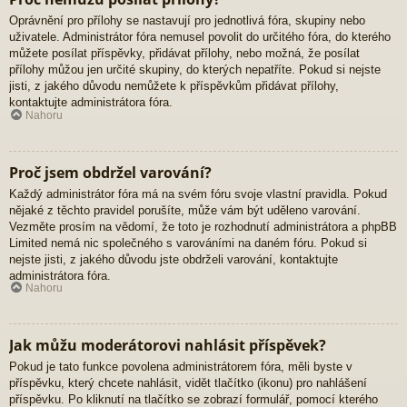
Oprávnění pro přílohy se nastavují pro jednotlivá fóra, skupiny nebo
uživatele. Administrátor fóra nemusel povolit do určitého fóra, do kterého
můžete posílat příspěvky, přidávat přílohy, nebo možná, že posílat
přílohy můžou jen určité skupiny, do kterých nepatříte. Pokud si nejste
jisti, z jakého důvodu nemůžete k příspěvkům přidávat přílohy,
kontaktujte administrátora fóra.
Nahoru
Proč jsem obdržel varování?
Každý administrátor fóra má na svém fóru svoje vlastní pravidla. Pokud
nějaké z těchto pravidel porušíte, může vám být uděleno varování.
Vezměte prosím na vědomí, že toto je rozhodnutí administrátora a phpBB
Limited nemá nic společného s varováními na daném fóru. Pokud si
nejste jisti, z jakého důvodu jste obdrželi varování, kontaktujte
administrátora fóra.
Nahoru
Jak můžu moderátorovi nahlásit příspěvek?
Pokud je tato funkce povolena administrátorem fóra, měli byste v
příspěvku, který chcete nahlásit, vidět tlačítko (ikonu) pro nahlášení
příspěvku. Po kliknutí na tlačítko se zobrazí formulář, pomocí kterého