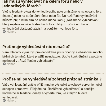
Jak můžu vyhledávat na celém fóru nebo v
jednotlivých fórech?
Vložte hledaný výraz do vyhledávacího pole umístěného na obsahu fóra
(indexu) nebo na stránkách témat nebo fór. Na rozšířené vyhledávání
můžete přejít kliknutím na odkaz (nebo ikonu) „Rozšířené vyhledávání“,
který najdete na všech stránkách fóra. Jakým způsobem bude
vyhledávání dostupné závisí na použitém vzhledu fóra.
Nahoru
Proč moje vyhledávání nic nenašlo?
Vámi hledaný výraz byl pravděpodobně příliš obecný a obsahoval mnoho
běžných termínů, které phpBB neindexuje. Buďte konkrétnější a použijte
možnosti v „Rozšířeném vyhledávání“.
Nahoru
Proč se mi po vyhledávání zobrazí prázdná stránka!?
Vaše vyhledávání vrátilo příliš mnoho výsledků a webový server je nebyl
schopen zpracovat. Přejděte na „Rozšířené vyhledávání“ a použijte
konkrétnější hledané výrazy a vyberte fóra, ve kterých budete
vyhledávat.
Nahoru