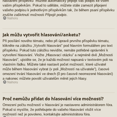
nastavení příspěvků“ můžete automaticky připojit váš podpis ke všem
vašim příspěvkům. Pokud to uděláte, můžete stále zamezit připojení
vašeho podpisu k jednotlivým příspěvkům tak, že během psaní příspěvku
zrušíte zaškrtnutí možnosti
Připojit podpis
.
Nahoru
Jak můžu vytvořit hlasování/anketu?
Při posílání nového tématu, nebo při úpravě prvního příspěvku tématu,
klikněte na záložku „Vytvořit hlasování“ pod hlavním formulářem pro text
příspěvku. Pokud tuto záložku nevidíte, nemáte potřebné oprávnění k
vytvoření hlasování. Vložte „Hlasovací otázku“ a nejméně dvě „Možnosti
hlasování“, ujistěte se, že je každá možnost napsaná v textovém poli na
vlastním řádku. Můžete také nastavit počet možností, které uživatel
může během hlasování vybrat (v poli „Možností na uživatele“), časové
omezení trvání hlasování ve dnech (0 pro časově neomezené hlasování)
a nakonec můžete povolit uživatelům měnit jejich hlasy.
Nahoru
Proč nemůžu přidat do hlasování více možností?
Omezení počtu možností v hlasování je nastaveno administrátorem fóra.
Pokud si myslíte, že potřebujete do vašeho hlasování vložit více
možností než je povoleno, kontaktujte administrátora fóra.