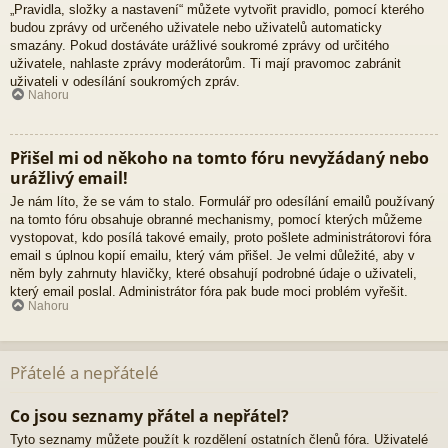
„Pravidla, složky a nastavení“ můžete vytvořit pravidlo, pomocí kterého
budou zprávy od určeného uživatele nebo uživatelů automaticky
smazány. Pokud dostáváte urážlivé soukromé zprávy od určitého
uživatele, nahlaste zprávy moderátorům. Ti mají pravomoc zabránit
uživateli v odesílání soukromých zpráv.
Nahoru
Přišel mi od někoho na tomto fóru nevyžádaný nebo
urážlivý email!
Je nám líto, že se vám to stalo. Formulář pro odesílání emailů používaný
na tomto fóru obsahuje obranné mechanismy, pomocí kterých můžeme
vystopovat, kdo posílá takové emaily, proto pošlete administrátorovi fóra
email s úplnou kopií emailu, který vám přišel. Je velmi důležité, aby v
něm byly zahrnuty hlavičky, které obsahují podrobné údaje o uživateli,
který email poslal. Administrátor fóra pak bude moci problém vyřešit.
Nahoru
Přátelé a nepřátelé
Co jsou seznamy přátel a nepřátel?
Tyto seznamy můžete použít k rozdělení ostatních členů fóra. Uživatelé