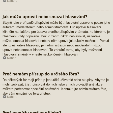
Nahoru
Jak můžu upravit nebo smazat hlasování?
Stejně jako v případě příspěvků může být hlasování upraveno pouze jeho
autorem, moderátorem nebo administrátorem. Pro úpravu hlasování
klikněte na tlačítko pro úpravu prvního příspěvku v tématu, ke kterému je
hlasování vždy připojeno. Pokud zatím nikdo nehlasoval, uživatelé
můžou smazat hlasování nebo v něm upravit jakoukoliv možnost. Pokud
ale již uživatelé hlasovali, jen administrátoři nebo moderátoři můžou
upravit nebo smazat hlasování. To zabrání tomu, aby byly možnosti
hlasování změněny v ještě neukončeném hlasování.
Nahoru
Proč nemám přístup do určitého fóra?
Do některých fór mají přístup jen určití uživatelé nebo skupiny. Abyste je
mohli zobrazit, číst, přispívat do nich nebo v nich provádět jiné akce,
můžete potřebovat speciální oprávnění. Kontaktujte administrátora fóra,
aby vám umožnil do fóra přístup.
Nahoru
Proč nemůžu posílat přílohy?