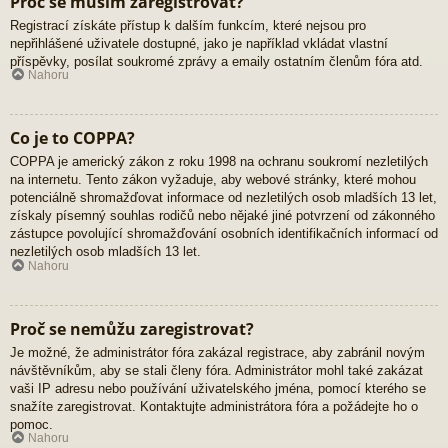
Proč se musím zaregistrovat?
Registrací získáte přístup k dalším funkcím, které nejsou pro
nepřihlášené uživatele dostupné, jako je například vkládat vlastní
příspěvky, posílat soukromé zprávy a emaily ostatním členům fóra atd.
Nahoru
Co je to COPPA?
COPPA je americký zákon z roku 1998 na ochranu soukromí nezletilých
na internetu. Tento zákon vyžaduje, aby webové stránky, které mohou
potenciálně shromažďovat informace od nezletilých osob mladších 13 let,
získaly písemný souhlas rodičů nebo nějaké jiné potvrzení od zákonného
zástupce povolující shromažďování osobních identifikačních informací od
nezletilých osob mladších 13 let.
Nahoru
Proč se nemůžu zaregistrovat?
Je možné, že administrátor fóra zakázal registrace, aby zabránil novým
návštěvníkům, aby se stali členy fóra. Administrátor mohl také zakázat
vaši IP adresu nebo používání uživatelského jména, pomocí kterého se
snažíte zaregistrovat. Kontaktujte administrátora fóra a požádejte ho o
pomoc.
Nahoru