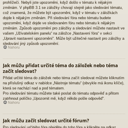
prohlížeči. Nebyli jste upozorněni, když došlo v tématu k nějakým
změnám. V phpBB 3.1 se záložky chovají stejně jako sledování tématu,
což znamená, že můžete být upozorněni, když v tématu v záložkách
dojde k nějakým změnám. Při sledování fóra nebo tématu budete
upozorněni, když dojde ve sledovaném fóru nebo tématu k nějakým
změnám. Způsob upozornění pro záložky a sledování můžete nastavit ve
vašem „Uživatelském panelu“ na záložce „Nastavení fóra“ v sekci
„Upravit nastavení upozornění“. Může být užitečné nastavit pro záložky a
sledování jiný způsob upozornění.
Nahoru
Jak můžu přidat určité téma do záložek nebo téma
začít sledovat?
Přidat určité téma do záložek nebo téma začít sledovat můžete kliknutím
na příslušný odkaz v nabídce „Nástroje tématu“ (obvykle má ikonu klíče),
která se nachází nad a pod tématem.
Pro sledování tématu můžete také poslat do tématu odpověď a přitom
zatrhnout políčko „Upozornit mě, když někdo pošle odpověď“.
Nahoru
Jak můžu začít sledovat určité fórum?
Pro sledování určitého fóra přejděte do toho fóra a klikněte na odkaz