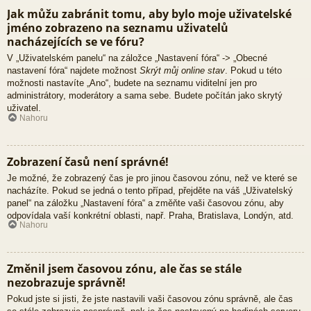
Jak můžu zabránit tomu, aby bylo moje uživatelské
jméno zobrazeno na seznamu uživatelů
nacházejících se ve fóru?
V „Uživatelském panelu“ na záložce „Nastavení fóra“ -> „Obecné
nastavení fóra“ najdete možnost
Skrýt můj online stav
. Pokud u této
možnosti nastavíte „Ano“, budete na seznamu viditelní jen pro
administrátory, moderátory a sama sebe. Budete počítán jako skrytý
uživatel.
Nahoru
Zobrazení časů není správné!
Je možné, že zobrazený čas je pro jinou časovou zónu, než ve které se
nacházíte. Pokud se jedná o tento případ, přejděte na váš „Uživatelský
panel“ na záložku „Nastavení fóra“ a změňte vaši časovou zónu, aby
odpovídala vaší konkrétní oblasti, např. Praha, Bratislava, Londýn, atd.
Nahoru
Změnil jsem časovou zónu, ale čas se stále
nezobrazuje správně!
Pokud jste si jisti, že jste nastavili vaši časovou zónu správně, ale čas