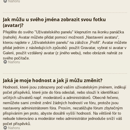
Nahoru
Jak můžu u svého jména zobrazit svou fotku
(avatar)?
Přejděte do svého "Uživatelského panelu" klepnutím na ikonku panáčka
(nahoře). Avatar můžete přidat pomocí možnosti „Nastavení avataru“,
kterou najdete v „Uživatelském panelu“ na záložce „Profil“. Avatar můžete
přidat jedním z následujících způsobů: použít Gravatar, vybrat si avatar v
Galerii, použít vzdálený avatar (z jiného webu), nebo obrázek nahrát ze
svého počítače.
Nahoru
Jaká je moje hodnost a jak ji můžu změnit?
Hodnosti, které jsou zobrazeny pod vaším uživatelským jménem, indikují
počet příspěvků, které jste do fóra odeslali, nebo slouží k identifikaci
určitých uživatelů např. moderátorů a administrátorů. Obecně řečeno,
nemůžete sami změnit znění žádných hodností ve fóru, protože jsou
nastaveny administrátorem fóra. Prosím, nezatěžujte fórum zbytečným
přispíváním jen proto, abyste dosáhli vyšší hodnosti. Na většině fór to
nebude tolerováno a moderátor nebo administrátor jednoduše sníží váš
počet příspěvků.
Nahoru