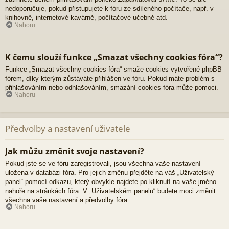
nedoporučuje, pokud přistupujete k fóru ze sdíleného počítače, např. v
knihovně, internetové kavárně, počítačové učebně atd.
Nahoru
K čemu slouží funkce „Smazat všechny cookies fóra“?
Funkce „Smazat všechny cookies fóra“ smaže cookies vytvořené phpBB
fórem, díky kterým zůstáváte přihlášen ve fóru. Pokud máte problém s
přihlašováním nebo odhlašováním, smazání cookies fóra může pomoci.
Nahoru
Předvolby a nastavení uživatele
Jak můžu změnit svoje nastavení?
Pokud jste se ve fóru zaregistrovali, jsou všechna vaše nastavení
uložena v databázi fóra. Pro jejich změnu přejděte na váš „Uživatelský
panel“ pomocí odkazu, který obvykle najdete po kliknutí na vaše jméno
nahoře na stránkách fóra. V „Uživatelském panelu“ budete moci změnit
všechna vaše nastavení a předvolby fóra.
Nahoru