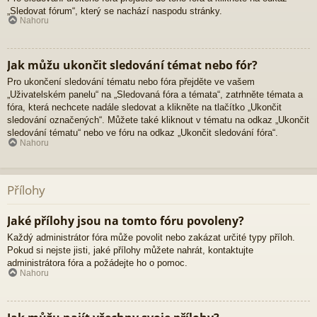
„Sledovat fórum“, který se nachází naspodu stránky.
Nahoru
Jak můžu ukončit sledování témat nebo fór?
Pro ukončení sledování tématu nebo fóra přejděte ve vašem
„Uživatelském panelu“ na „Sledovaná fóra a témata“, zatrhněte témata a
fóra, která nechcete nadále sledovat a klikněte na tlačítko „Ukončit
sledování označených“. Můžete také kliknout v tématu na odkaz „Ukončit
sledování tématu“ nebo ve fóru na odkaz „Ukončit sledování fóra“.
Nahoru
Přílohy
Jaké přílohy jsou na tomto fóru povoleny?
Každý administrátor fóra může povolit nebo zakázat určité typy příloh.
Pokud si nejste jisti, jaké přílohy můžete nahrát, kontaktujte
administrátora fóra a požádejte ho o pomoc.
Nahoru