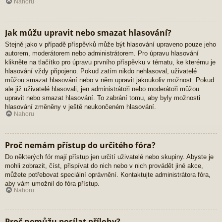
Nahoru
Jak můžu upravit nebo smazat hlasování?
Stejně jako v případě příspěvků může být hlasování upraveno pouze jeho
autorem, moderátorem nebo administrátorem. Pro úpravu hlasování
klikněte na tlačítko pro úpravu prvního příspěvku v tématu, ke kterému je
hlasování vždy připojeno. Pokud zatím nikdo nehlasoval, uživatelé
můžou smazat hlasování nebo v něm upravit jakoukoliv možnost. Pokud
ale již uživatelé hlasovali, jen administrátoři nebo moderátoři můžou
upravit nebo smazat hlasování. To zabrání tomu, aby byly možnosti
hlasování změněny v ještě neukončeném hlasování.
Nahoru
Proč nemám přístup do určitého fóra?
Do některých fór mají přístup jen určití uživatelé nebo skupiny. Abyste je
mohli zobrazit, číst, přispívat do nich nebo v nich provádět jiné akce,
můžete potřebovat speciální oprávnění. Kontaktujte administrátora fóra,
aby vám umožnil do fóra přístup.
Nahoru
Proč nemůžu posílat přílohy?