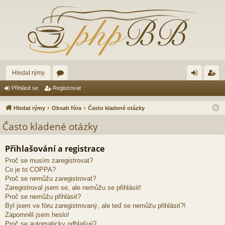
Hledat rýmy
ór
řih
eg
Přihlásit se
Registrovat
a
lá
ist
Hledat rýmy
Obsah fóra
Často kladené otázky
sit
ro
Často kladené otázky
se
va
Přihlašování a registrace
t
Proč se musím zaregistrovat?
Co je to COPPA?
Proč se nemůžu zaregistrovat?
Zaregistroval jsem se, ale nemůžu se přihlásit!
Proč se nemůžu přihlásit?
Byl jsem ve fóru zaregistrovaný, ale teď se nemůžu přihlásit?!
Zapomněl jsem heslo!
Proč se automaticky odhlašuji?