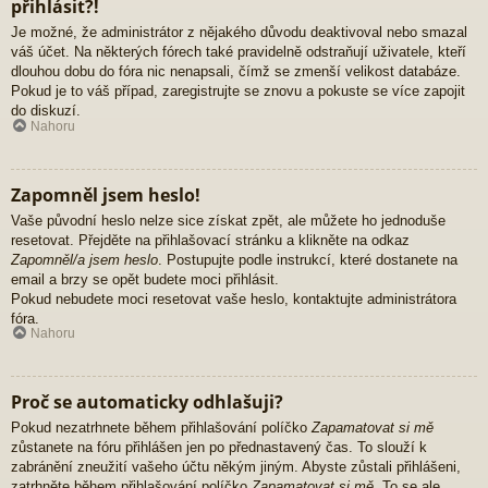
přihlásit?!
Je možné, že administrátor z nějakého důvodu deaktivoval nebo smazal
váš účet. Na některých fórech také pravidelně odstraňují uživatele, kteří
dlouhou dobu do fóra nic nenapsali, čímž se zmenší velikost databáze.
Pokud je to váš případ, zaregistrujte se znovu a pokuste se více zapojit
do diskuzí.
Nahoru
Zapomněl jsem heslo!
Vaše původní heslo nelze sice získat zpět, ale můžete ho jednoduše
resetovat. Přejděte na přihlašovací stránku a klikněte na odkaz
Zapomněl/a jsem heslo
. Postupujte podle instrukcí, které dostanete na
email a brzy se opět budete moci přihlásit.
Pokud nebudete moci resetovat vaše heslo, kontaktujte administrátora
fóra.
Nahoru
Proč se automaticky odhlašuji?
Pokud nezatrhnete během přihlašování políčko
Zapamatovat si mě
zůstanete na fóru přihlášen jen po přednastavený čas. To slouží k
zabránění zneužití vašeho účtu někým jiným. Abyste zůstali přihlášeni,
zatrhněte během přihlašování políčko
Zapamatovat si mě
. To se ale