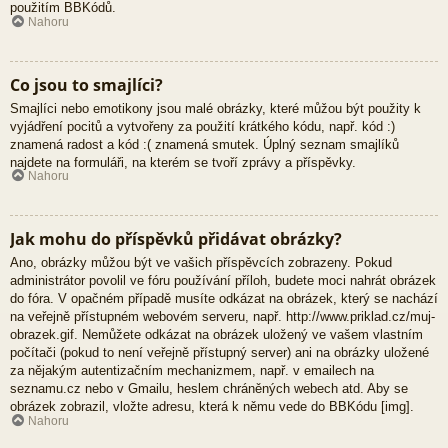
použitím BBKódů.
Nahoru
Co jsou to smajlíci?
Smajlíci nebo emotikony jsou malé obrázky, které můžou být použity k
vyjádření pocitů a vytvořeny za použití krátkého kódu, např. kód :)
znamená radost a kód :( znamená smutek. Úplný seznam smajlíků
najdete na formuláři, na kterém se tvoří zprávy a příspěvky.
Nahoru
Jak mohu do příspěvků přidávat obrázky?
Ano, obrázky můžou být ve vašich příspěvcích zobrazeny. Pokud
administrátor povolil ve fóru používání příloh, budete moci nahrát obrázek
do fóra. V opačném případě musíte odkázat na obrázek, který se nachází
na veřejně přístupném webovém serveru, např. http://www.priklad.cz/muj-
obrazek.gif. Nemůžete odkázat na obrázek uložený ve vašem vlastním
počítači (pokud to není veřejně přístupný server) ani na obrázky uložené
za nějakým autentizačním mechanizmem, např. v emailech na
seznamu.cz nebo v Gmailu, heslem chráněných webech atd. Aby se
obrázek zobrazil, vložte adresu, která k němu vede do BBKódu [img].
Nahoru