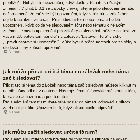
prohlížeči. Nebyli jste upozorněni, když došlo v tématu k nějakým
změnám. V phpBB 3.1 se záložky chovají stejně jako sledování tématu,
což znamená, že můžete být upozorněni, když v tématu v záložkách
dojde k nějakým změnám. Při sledování fóra nebo tématu budete
upozorněni, když dojde ve sledovaném fóru nebo tématu k nějakým
změnám. Způsob upozornění pro záložky a sledování můžete nastavit ve
vašem „Uživatelském panelu“ na záložce „Nastavení fóra“ v sekci
„Upravit nastavení upozornění“. Může být užitečné nastavit pro záložky a
sledování jiný způsob upozornění.
Nahoru
Jak můžu přidat určité téma do záložek nebo téma
začít sledovat?
Přidat určité téma do záložek nebo téma začít sledovat můžete kliknutím
na příslušný odkaz v nabídce „Nástroje tématu“ (obvykle má ikonu klíče),
která se nachází nad a pod tématem.
Pro sledování tématu můžete také poslat do tématu odpověď a přitom
zatrhnout políčko „Upozornit mě, když někdo pošle odpověď“.
Nahoru
Jak můžu začít sledovat určité fórum?
Pro sledování určitého fóra přejděte do toho fóra a klikněte na odkaz