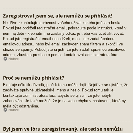
Zaregistroval jsem se, ale nemůžu se přihlásit!
Nejdříve zkontrolujte správnost vašeho uživatelského jména a hesla.
Pokud jste obdrželi registrační email, pokračujte podle instrukcí, které v
něm najdete - klepnutím na zaslaný odkaz je třeba váš účet aktivovat.
Pokud jste registrační email neobdrželi, mohli jste zadat špatnou
emailovou adresu, nebo byl email zachycen spam filtrem a skončil ve
složce se spamy. Pokud jste si jistí, že jste zadali správnou emailovou
adresu, zkuste s prosbou o pomoc kontaktovat administrátora fóra.
Nahoru
Proč se nemůžu přihlásit?
Existuje několik důvodů, proč k tomu může dojít. Nejdříve se ujistěte, že
zadáváte správné uživatelské jméno a heslo. Pokud tomu tak je,
kontaktujte administrátora fóra, abyste se ujistili, že jste nebyli
zabanováni. Je také možné, že je na webu chyba v nastavení, která by
měla být odstraněna.
Nahoru
Byl jsem ve fóru zaregistrovaný, ale teď se nemůžu