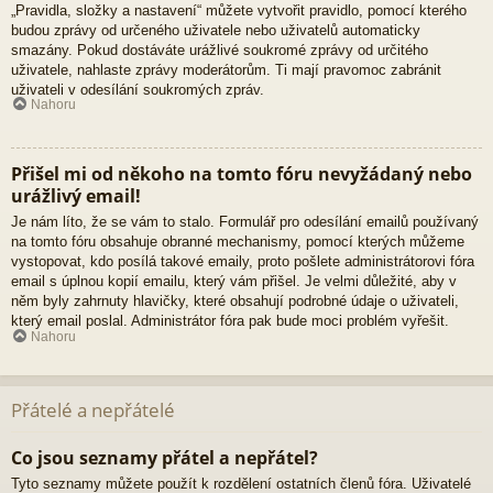
„Pravidla, složky a nastavení“ můžete vytvořit pravidlo, pomocí kterého
budou zprávy od určeného uživatele nebo uživatelů automaticky
smazány. Pokud dostáváte urážlivé soukromé zprávy od určitého
uživatele, nahlaste zprávy moderátorům. Ti mají pravomoc zabránit
uživateli v odesílání soukromých zpráv.
Nahoru
Přišel mi od někoho na tomto fóru nevyžádaný nebo
urážlivý email!
Je nám líto, že se vám to stalo. Formulář pro odesílání emailů používaný
na tomto fóru obsahuje obranné mechanismy, pomocí kterých můžeme
vystopovat, kdo posílá takové emaily, proto pošlete administrátorovi fóra
email s úplnou kopií emailu, který vám přišel. Je velmi důležité, aby v
něm byly zahrnuty hlavičky, které obsahují podrobné údaje o uživateli,
který email poslal. Administrátor fóra pak bude moci problém vyřešit.
Nahoru
Přátelé a nepřátelé
Co jsou seznamy přátel a nepřátel?
Tyto seznamy můžete použít k rozdělení ostatních členů fóra. Uživatelé