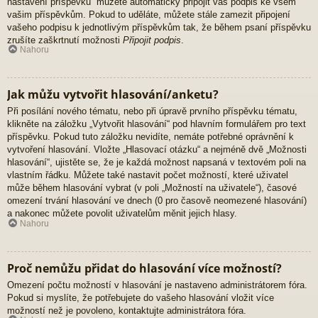
nastavení příspěvků“ můžete automaticky připojit váš podpis ke všem
vašim příspěvkům. Pokud to uděláte, můžete stále zamezit připojení
vašeho podpisu k jednotlivým příspěvkům tak, že během psaní příspěvku
zrušíte zaškrtnutí možnosti
Připojit podpis
.
Nahoru
Jak můžu vytvořit hlasování/anketu?
Při posílání nového tématu, nebo při úpravě prvního příspěvku tématu,
klikněte na záložku „Vytvořit hlasování“ pod hlavním formulářem pro text
příspěvku. Pokud tuto záložku nevidíte, nemáte potřebné oprávnění k
vytvoření hlasování. Vložte „Hlasovací otázku“ a nejméně dvě „Možnosti
hlasování“, ujistěte se, že je každá možnost napsaná v textovém poli na
vlastním řádku. Můžete také nastavit počet možností, které uživatel
může během hlasování vybrat (v poli „Možností na uživatele“), časové
omezení trvání hlasování ve dnech (0 pro časově neomezené hlasování)
a nakonec můžete povolit uživatelům měnit jejich hlasy.
Nahoru
Proč nemůžu přidat do hlasování více možností?
Omezení počtu možností v hlasování je nastaveno administrátorem fóra.
Pokud si myslíte, že potřebujete do vašeho hlasování vložit více
možností než je povoleno, kontaktujte administrátora fóra.