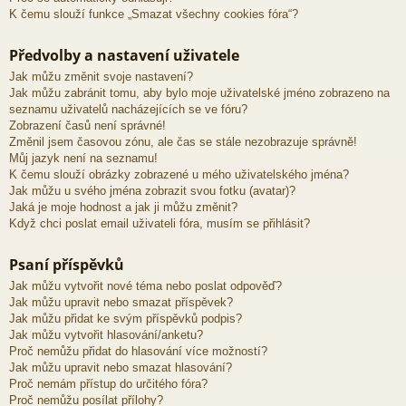
K čemu slouží funkce „Smazat všechny cookies fóra“?
Předvolby a nastavení uživatele
Jak můžu změnit svoje nastavení?
Jak můžu zabránit tomu, aby bylo moje uživatelské jméno zobrazeno na
seznamu uživatelů nacházejících se ve fóru?
Zobrazení časů není správné!
Změnil jsem časovou zónu, ale čas se stále nezobrazuje správně!
Můj jazyk není na seznamu!
K čemu slouží obrázky zobrazené u mého uživatelského jména?
Jak můžu u svého jména zobrazit svou fotku (avatar)?
Jaká je moje hodnost a jak ji můžu změnit?
Když chci poslat email uživateli fóra, musím se přihlásit?
Psaní příspěvků
Jak můžu vytvořit nové téma nebo poslat odpověď?
Jak můžu upravit nebo smazat příspěvek?
Jak můžu přidat ke svým příspěvků podpis?
Jak můžu vytvořit hlasování/anketu?
Proč nemůžu přidat do hlasování více možností?
Jak můžu upravit nebo smazat hlasování?
Proč nemám přístup do určitého fóra?
Proč nemůžu posílat přílohy?