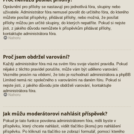
Oprávnění pro přílohy se nastavují pro jednotlivá fóra, skupiny nebo
uživatele. Administrátor fóra nemusel povolit do určitého fóra, do kterého
můžete posílat příspěvky, přidávat přílohy, nebo možná, že posílat
přílohy můžou jen určité skupiny, do kterých nepatříte. Pokud si nejste
jisti, z jakého důvodu nemůžete k příspěvkům přidávat přílohy,
kontaktujte administrátora fóra.
Nahoru
Proč jsem obdržel varování?
Každý administrátor fóra má na svém fóru svoje vlastní pravidla. Pokud
nějaké z těchto pravidel porušíte, může vám být uděleno varování.
Vezměte prosím na vědomí, že toto je rozhodnutí administrátora a phpBB
Limited nemá nic společného s varováními na daném fóru. Pokud si
nejste jisti, z jakého důvodu jste obdrželi varování, kontaktujte
administrátora fóra.
Nahoru
Jak můžu moderátorovi nahlásit příspěvek?
Pokud je tato funkce povolena administrátorem fóra, měli byste v
příspěvku, který chcete nahlásit, vidět tlačítko (ikonu) pro nahlášení
příspěvku. Po kliknutí na tlačítko se zobrazí formulář, pomocí kterého