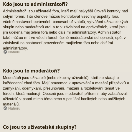
Kdo jsou to administrátoři?
Administrátoři jsou uživatelé fóra, kteří mají nejvyšší úroveň kontroly nad
celým fórem. Tito členové můžou kontrolovat všechny aspekty fóra,
včetně nastavení oprávnění, banování uživatelů, vytváření uživatelských
skupin nebo moderátorů atd. a to v závislosti na oprávněních, která jsou
jim udělena majitelem fóra nebo dalšími administrátory. Administrátoři
také můžou mít ve všech fórech úplné moderátorské schopnosti, opět v
závislosti na nastavení provedeném majitelem fóra nebo dalšími
administrátory.
Nahoru
Kdo jsou to moderátoři?
Moderátoři jsou uživatelé (nebo skupiny uživatelů), kteří se starají o
každodenní chod fóra. Mají pravomoc k upravování a mazání příspěvků a
zamykání, odemykání, přesunování, mazání a rozdělování témat ve
fórech, která moderují. Obecně jsou moderátoři přítomni, aby zabraňovali
uživatelů v psaní mimo téma nebo v posílání hanlivých nebo urážlivých
materiálů.
Nahoru
Co jsou to uživatelské skupiny?