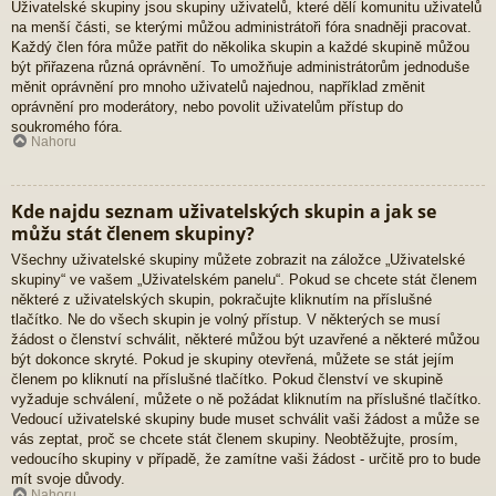
Uživatelské skupiny jsou skupiny uživatelů, které dělí komunitu uživatelů
na menší části, se kterými můžou administrátoři fóra snadněji pracovat.
Každý člen fóra může patřit do několika skupin a každé skupině můžou
být přiřazena různá oprávnění. To umožňuje administrátorům jednoduše
měnit oprávnění pro mnoho uživatelů najednou, například změnit
oprávnění pro moderátory, nebo povolit uživatelům přístup do
soukromého fóra.
Nahoru
Kde najdu seznam uživatelských skupin a jak se
můžu stát členem skupiny?
Všechny uživatelské skupiny můžete zobrazit na záložce „Uživatelské
skupiny“ ve vašem „Uživatelském panelu“. Pokud se chcete stát členem
některé z uživatelských skupin, pokračujte kliknutím na příslušné
tlačítko. Ne do všech skupin je volný přístup. V některých se musí
žádost o členství schválit, některé můžou být uzavřené a některé můžou
být dokonce skryté. Pokud je skupiny otevřená, můžete se stát jejím
členem po kliknutí na příslušné tlačítko. Pokud členství ve skupině
vyžaduje schválení, můžete o ně požádat kliknutím na příslušné tlačítko.
Vedoucí uživatelské skupiny bude muset schválit vaši žádost a může se
vás zeptat, proč se chcete stát členem skupiny. Neobtěžujte, prosím,
vedoucího skupiny v případě, že zamítne vaši žádost - určitě pro to bude
mít svoje důvody.
Nahoru