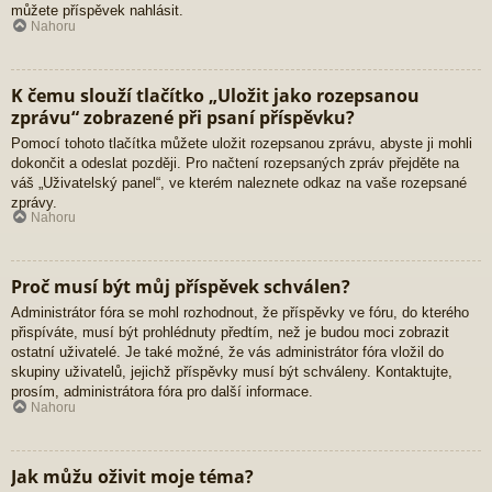
můžete příspěvek nahlásit.
Nahoru
K čemu slouží tlačítko „Uložit jako rozepsanou
zprávu“ zobrazené při psaní příspěvku?
Pomocí tohoto tlačítka můžete uložit rozepsanou zprávu, abyste ji mohli
dokončit a odeslat později. Pro načtení rozepsaných zpráv přejděte na
váš „Uživatelský panel“, ve kterém naleznete odkaz na vaše rozepsané
zprávy.
Nahoru
Proč musí být můj příspěvek schválen?
Administrátor fóra se mohl rozhodnout, že příspěvky ve fóru, do kterého
přispíváte, musí být prohlédnuty předtím, než je budou moci zobrazit
ostatní uživatelé. Je také možné, že vás administrátor fóra vložil do
skupiny uživatelů, jejichž příspěvky musí být schváleny. Kontaktujte,
prosím, administrátora fóra pro další informace.
Nahoru
Jak můžu oživit moje téma?