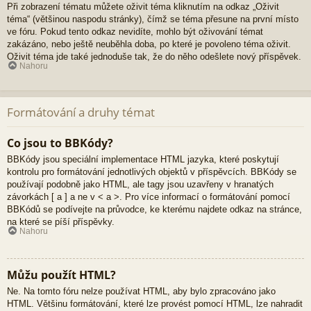
Při zobrazení tématu můžete oživit téma kliknutím na odkaz „Oživit
téma“ (většinou naspodu stránky), čímž se téma přesune na první místo
ve fóru. Pokud tento odkaz nevidíte, mohlo být oživování témat
zakázáno, nebo ještě neuběhla doba, po které je povoleno téma oživit.
Oživit téma jde také jednoduše tak, že do něho odešlete nový příspěvek.
Nahoru
Formátování a druhy témat
Co jsou to BBKódy?
BBKódy jsou speciální implementace HTML jazyka, které poskytují
kontrolu pro formátování jednotlivých objektů v příspěvcích. BBKódy se
používají podobně jako HTML, ale tagy jsou uzavřeny v hranatých
závorkách [ a ] a ne v < a >. Pro více informací o formátování pomocí
BBKódů se podívejte na průvodce, ke kterému najdete odkaz na stránce,
na které se píší příspěvky.
Nahoru
Můžu použít HTML?
Ne. Na tomto fóru nelze používat HTML, aby bylo zpracováno jako
HTML. Většinu formátování, které lze provést pomocí HTML, lze nahradit