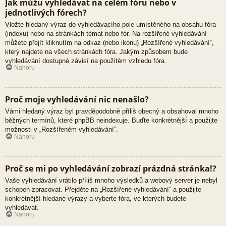
Jak můžu vyhledávat na celém fóru nebo v
jednotlivých fórech?
Vložte hledaný výraz do vyhledávacího pole umístěného na obsahu fóra
(indexu) nebo na stránkách témat nebo fór. Na rozšířené vyhledávání
můžete přejít kliknutím na odkaz (nebo ikonu) „Rozšířené vyhledávání“,
který najdete na všech stránkách fóra. Jakým způsobem bude
vyhledávání dostupné závisí na použitém vzhledu fóra.
Nahoru
Proč moje vyhledávání nic nenašlo?
Vámi hledaný výraz byl pravděpodobně příliš obecný a obsahoval mnoho
běžných termínů, které phpBB neindexuje. Buďte konkrétnější a použijte
možnosti v „Rozšířeném vyhledávání“.
Nahoru
Proč se mi po vyhledávání zobrazí prázdná stránka!?
Vaše vyhledávání vrátilo příliš mnoho výsledků a webový server je nebyl
schopen zpracovat. Přejděte na „Rozšířené vyhledávání“ a použijte
konkrétnější hledané výrazy a vyberte fóra, ve kterých budete
vyhledávat.
Nahoru