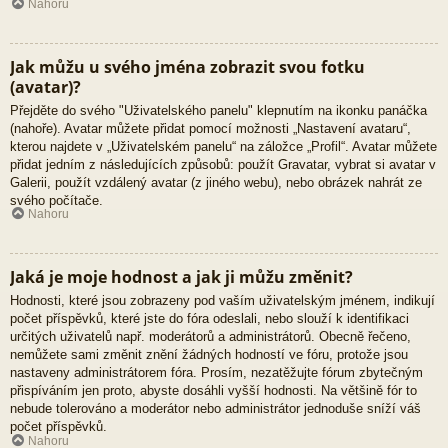
Nahoru
Jak můžu u svého jména zobrazit svou fotku
(avatar)?
Přejděte do svého "Uživatelského panelu" klepnutím na ikonku panáčka
(nahoře). Avatar můžete přidat pomocí možnosti „Nastavení avataru“,
kterou najdete v „Uživatelském panelu“ na záložce „Profil“. Avatar můžete
přidat jedním z následujících způsobů: použít Gravatar, vybrat si avatar v
Galerii, použít vzdálený avatar (z jiného webu), nebo obrázek nahrát ze
svého počítače.
Nahoru
Jaká je moje hodnost a jak ji můžu změnit?
Hodnosti, které jsou zobrazeny pod vaším uživatelským jménem, indikují
počet příspěvků, které jste do fóra odeslali, nebo slouží k identifikaci
určitých uživatelů např. moderátorů a administrátorů. Obecně řečeno,
nemůžete sami změnit znění žádných hodností ve fóru, protože jsou
nastaveny administrátorem fóra. Prosím, nezatěžujte fórum zbytečným
přispíváním jen proto, abyste dosáhli vyšší hodnosti. Na většině fór to
nebude tolerováno a moderátor nebo administrátor jednoduše sníží váš
počet příspěvků.
Nahoru