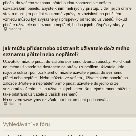
přidáni do vašeho seznamu přátel budou zobrazeni ve vašem
uživatelském panelu, abyste k nim měli rychlý přístup, viděli jejich online
stav a mohli jim posílat soukromé zprávy. V závislosti na použitém
vzhledu můžou být zvýrazněny i příspěvky od těchto uživatelů. Pokud
přidáte uživatele do seznamu nepřátel, budou jejich příspěvky skryty.
Nahoru
Jak můžu přidat nebo odstranit uživatele do/z mého
seznamu přátel nebo nepřátel?
Uživatele můžete přidat do vašeho seznamu dvěma způsoby. Po kliknutí
na jméno uživatele se dostanete na stránku s profilem uživatele, kde
najdete odkaz, pomocí kterého můžete uživatele přidat do seznamu
přátel nebo nepřátel. Nebo můžete ve vašem „Uživatelském panelu“ na
záložce „Přátelé a nepřátelé“ přímo přidat uživatele do jednoho ze
seznamů vložením jejich uživatelských jmen. Na stejné stránce můžete
také odstranit uživatele z vašich seznamů.
Na serveru www.rymy.cz však tato funkce není podporována.
Nahoru
Vyhledávání ve fóru