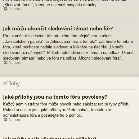
„Sledovat fórum“, který se nachází naspodu stránky.
Nahoru
Jak můžu ukončit sledování témat nebo fór?
Pro ukončení sledování tématu nebo fóra přejděte ve vašem
„Uživatelském panelu“ na „Sledovaná fóra a témata“, zatrhněte témata a
fóra, která nechcete nadále sledovat a klikněte na tlačítko „Ukončit
sledování označených“. Můžete také kliknout v tématu na odkaz „Ukončit
sledování tématu“ nebo ve fóru na odkaz „Ukončit sledování fóra“.
Nahoru
Přílohy
Jaké přílohy jsou na tomto fóru povoleny?
Každý administrátor fóra může povolit nebo zakázat určité typy příloh.
Pokud si nejste jisti, jaké přílohy můžete nahrát, kontaktujte
administrátora fóra a požádejte ho o pomoc.
Nahoru