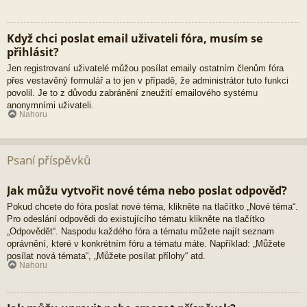
Když chci poslat email uživateli fóra, musím se
přihlásit?
Jen registrovaní uživatelé můžou posílat emaily ostatním členům fóra
přes vestavěný formulář a to jen v případě, že administrátor tuto funkci
povolil. Je to z důvodu zabránění zneužití emailového systému
anonymními uživateli.
Nahoru
Psaní příspěvků
Jak můžu vytvořit nové téma nebo poslat odpověď?
Pokud chcete do fóra poslat nové téma, klikněte na tlačítko „Nové téma“.
Pro odeslání odpovědi do existujícího tématu klikněte na tlačítko
„Odpovědět“. Naspodu každého fóra a tématu můžete najít seznam
oprávnění, které v konkrétním fóru a tématu máte. Například: „Můžete
posílat nová témata“, „Můžete posílat přílohy“ atd.
Nahoru