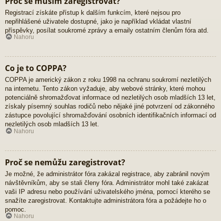
Proč se musím zaregistrovat?
Registrací získáte přístup k dalším funkcím, které nejsou pro
nepřihlášené uživatele dostupné, jako je například vkládat vlastní
příspěvky, posílat soukromé zprávy a emaily ostatním členům fóra atd.
Nahoru
Co je to COPPA?
COPPA je americký zákon z roku 1998 na ochranu soukromí nezletilých
na internetu. Tento zákon vyžaduje, aby webové stránky, které mohou
potenciálně shromažďovat informace od nezletilých osob mladších 13 let,
získaly písemný souhlas rodičů nebo nějaké jiné potvrzení od zákonného
zástupce povolující shromažďování osobních identifikačních informací od
nezletilých osob mladších 13 let.
Nahoru
Proč se nemůžu zaregistrovat?
Je možné, že administrátor fóra zakázal registrace, aby zabránil novým
návštěvníkům, aby se stali členy fóra. Administrátor mohl také zakázat
vaši IP adresu nebo používání uživatelského jména, pomocí kterého se
snažíte zaregistrovat. Kontaktujte administrátora fóra a požádejte ho o
pomoc.
Nahoru