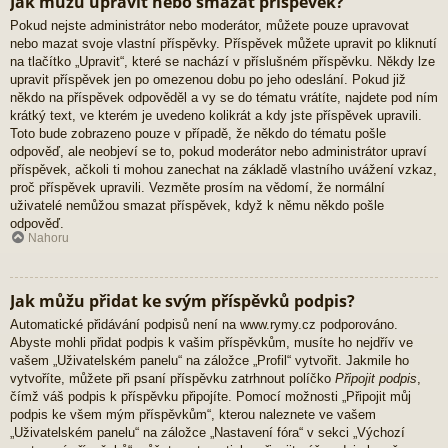
Jak můžu upravit nebo smazat příspěvek?
Pokud nejste administrátor nebo moderátor, můžete pouze upravovat
nebo mazat svoje vlastní příspěvky. Příspěvek můžete upravit po kliknutí
na tlačítko „Upravit“, které se nachází v příslušném příspěvku. Někdy lze
upravit příspěvek jen po omezenou dobu po jeho odeslání. Pokud již
někdo na příspěvek odpověděl a vy se do tématu vrátíte, najdete pod ním
krátký text, ve kterém je uvedeno kolikrát a kdy jste příspěvek upravili.
Toto bude zobrazeno pouze v případě, že někdo do tématu pošle
odpověď, ale neobjeví se to, pokud moderátor nebo administrátor upraví
příspěvek, ačkoli ti mohou zanechat na základě vlastního uvážení vzkaz,
proč příspěvek upravili. Vezměte prosím na vědomí, že normální
uživatelé nemůžou smazat příspěvek, když k němu někdo pošle
odpověď.
Nahoru
Jak můžu přidat ke svým příspěvků podpis?
Automatické přidávání podpisů není na www.rymy.cz podporováno.
Abyste mohli přidat podpis k vašim příspěvkům, musíte ho nejdřív ve
vašem „Uživatelském panelu“ na záložce „Profil“ vytvořit. Jakmile ho
vytvoříte, můžete při psaní příspěvku zatrhnout políčko
Připojit podpis
,
čímž váš podpis k příspěvku připojíte. Pomocí možnosti „Připojit můj
podpis ke všem mým příspěvkům“, kterou naleznete ve vašem
„Uživatelském panelu“ na záložce „Nastavení fóra“ v sekci „Výchozí