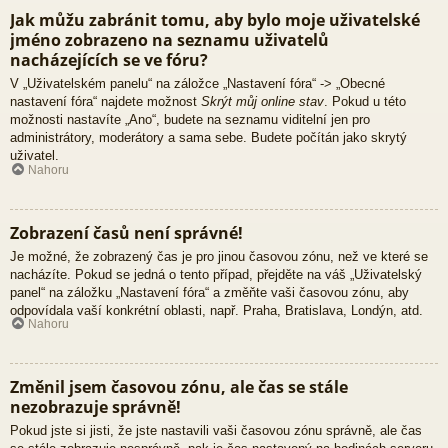
Jak můžu zabránit tomu, aby bylo moje uživatelské
jméno zobrazeno na seznamu uživatelů
nacházejících se ve fóru?
V „Uživatelském panelu“ na záložce „Nastavení fóra“ -> „Obecné
nastavení fóra“ najdete možnost
Skrýt můj online stav
. Pokud u této
možnosti nastavíte „Ano“, budete na seznamu viditelní jen pro
administrátory, moderátory a sama sebe. Budete počítán jako skrytý
uživatel.
Nahoru
Zobrazení časů není správné!
Je možné, že zobrazený čas je pro jinou časovou zónu, než ve které se
nacházíte. Pokud se jedná o tento případ, přejděte na váš „Uživatelský
panel“ na záložku „Nastavení fóra“ a změňte vaši časovou zónu, aby
odpovídala vaší konkrétní oblasti, např. Praha, Bratislava, Londýn, atd.
Nahoru
Změnil jsem časovou zónu, ale čas se stále
nezobrazuje správně!
Pokud jste si jisti, že jste nastavili vaši časovou zónu správně, ale čas