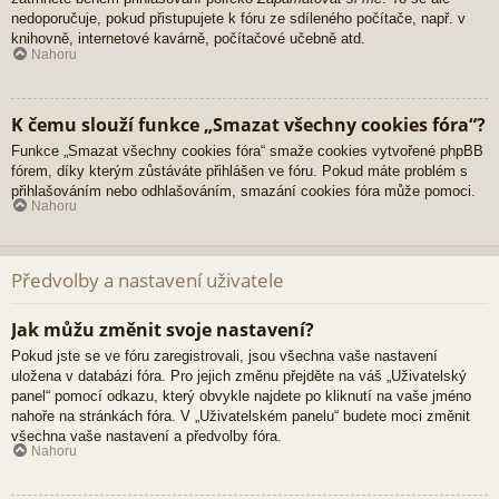
nedoporučuje, pokud přistupujete k fóru ze sdíleného počítače, např. v
knihovně, internetové kavárně, počítačové učebně atd.
Nahoru
K čemu slouží funkce „Smazat všechny cookies fóra“?
Funkce „Smazat všechny cookies fóra“ smaže cookies vytvořené phpBB
fórem, díky kterým zůstáváte přihlášen ve fóru. Pokud máte problém s
přihlašováním nebo odhlašováním, smazání cookies fóra může pomoci.
Nahoru
Předvolby a nastavení uživatele
Jak můžu změnit svoje nastavení?
Pokud jste se ve fóru zaregistrovali, jsou všechna vaše nastavení
uložena v databázi fóra. Pro jejich změnu přejděte na váš „Uživatelský
panel“ pomocí odkazu, který obvykle najdete po kliknutí na vaše jméno
nahoře na stránkách fóra. V „Uživatelském panelu“ budete moci změnit
všechna vaše nastavení a předvolby fóra.
Nahoru