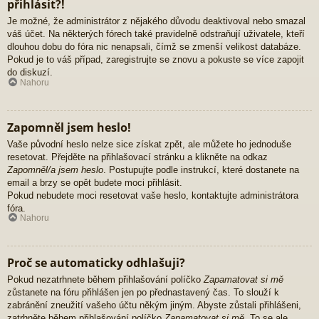
přihlásit?!
Je možné, že administrátor z nějakého důvodu deaktivoval nebo smazal
váš účet. Na některých fórech také pravidelně odstraňují uživatele, kteří
dlouhou dobu do fóra nic nenapsali, čímž se zmenší velikost databáze.
Pokud je to váš případ, zaregistrujte se znovu a pokuste se více zapojit
do diskuzí.
Nahoru
Zapomněl jsem heslo!
Vaše původní heslo nelze sice získat zpět, ale můžete ho jednoduše
resetovat. Přejděte na přihlašovací stránku a klikněte na odkaz
Zapomněl/a jsem heslo
. Postupujte podle instrukcí, které dostanete na
email a brzy se opět budete moci přihlásit.
Pokud nebudete moci resetovat vaše heslo, kontaktujte administrátora
fóra.
Nahoru
Proč se automaticky odhlašuji?
Pokud nezatrhnete během přihlašování políčko
Zapamatovat si mě
zůstanete na fóru přihlášen jen po přednastavený čas. To slouží k
zabránění zneužití vašeho účtu někým jiným. Abyste zůstali přihlášeni,
zatrhněte během přihlašování políčko
Zapamatovat si mě
. To se ale