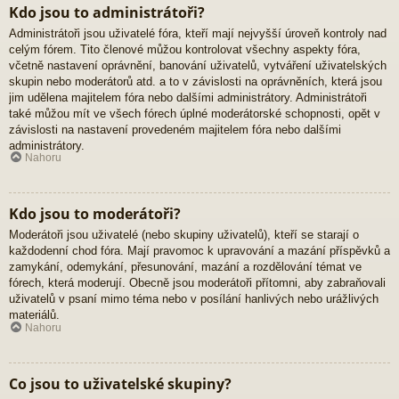
Kdo jsou to administrátoři?
Administrátoři jsou uživatelé fóra, kteří mají nejvyšší úroveň kontroly nad
celým fórem. Tito členové můžou kontrolovat všechny aspekty fóra,
včetně nastavení oprávnění, banování uživatelů, vytváření uživatelských
skupin nebo moderátorů atd. a to v závislosti na oprávněních, která jsou
jim udělena majitelem fóra nebo dalšími administrátory. Administrátoři
také můžou mít ve všech fórech úplné moderátorské schopnosti, opět v
závislosti na nastavení provedeném majitelem fóra nebo dalšími
administrátory.
Nahoru
Kdo jsou to moderátoři?
Moderátoři jsou uživatelé (nebo skupiny uživatelů), kteří se starají o
každodenní chod fóra. Mají pravomoc k upravování a mazání příspěvků a
zamykání, odemykání, přesunování, mazání a rozdělování témat ve
fórech, která moderují. Obecně jsou moderátoři přítomni, aby zabraňovali
uživatelů v psaní mimo téma nebo v posílání hanlivých nebo urážlivých
materiálů.
Nahoru
Co jsou to uživatelské skupiny?