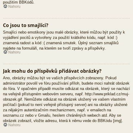
použitím BBKódů.
Nahoru
Co jsou to smajlíci?
Smajlíci nebo emotikony jsou malé obrázky, které můžou být použity k
vyjádření pocitů a vytvořeny za použití krátkého kódu, např. kód :)
znamená radost a kód :( znamená smutek. Úplný seznam smajlíků
najdete na formuláři, na kterém se tvoří zprávy a příspěvky.
Nahoru
Jak mohu do příspěvků přidávat obrázky?
Ano, obrázky můžou být ve vašich příspěvcích zobrazeny. Pokud
administrátor povolil ve fóru používání příloh, budete moci nahrát obrázek
do fóra. V opačném případě musíte odkázat na obrázek, který se nachází
na veřejně přístupném webovém serveru, např. http://www.priklad.cz/muj-
obrazek.gif. Nemůžete odkázat na obrázek uložený ve vašem vlastním
počítači (pokud to není veřejně přístupný server) ani na obrázky uložené
za nějakým autentizačním mechanizmem, např. v emailech na
seznamu.cz nebo v Gmailu, heslem chráněných webech atd. Aby se
obrázek zobrazil, vložte adresu, která k němu vede do BBKódu [img].
Nahoru