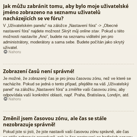
Jak můžu zabránit tomu, aby bylo moje uživatelské
jméno zobrazeno na seznamu uživatelů
nacházejících se ve fóru?
V „Uživatelském panelu“ na záložce „Nastavení fóra“ -> „Obecné
nastavení fóra“ najdete možnost
Skrýt můj online stav
. Pokud u této
možnosti nastavíte „Ano“, budete na seznamu viditelní jen pro
administrátory, moderátory a sama sebe. Budete počítán jako skrytý
uživatel.
Nahoru
Zobrazení časů není správné!
Je možné, že zobrazený čas je pro jinou časovou zónu, než ve které se
nacházíte. Pokud se jedná o tento případ, přejděte na váš „Uživatelský
panel“ na záložku „Nastavení fóra“ a změňte vaši časovou zónu, aby
odpovídala vaší konkrétní oblasti, např. Praha, Bratislava, Londýn, atd.
Nahoru
Změnil jsem časovou zónu, ale čas se stále
nezobrazuje správně!
Pokud jste si jisti, že jste nastavili vaši časovou zónu správně, ale čas