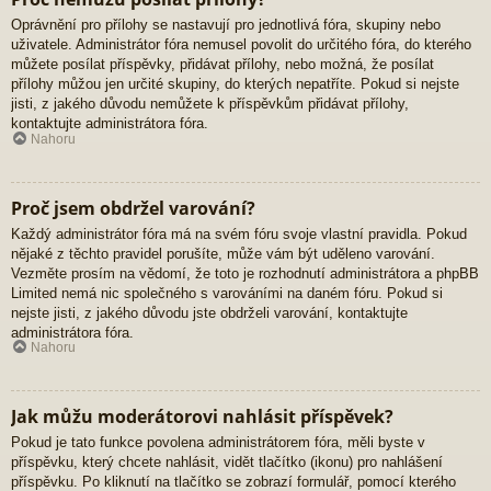
Oprávnění pro přílohy se nastavují pro jednotlivá fóra, skupiny nebo
uživatele. Administrátor fóra nemusel povolit do určitého fóra, do kterého
můžete posílat příspěvky, přidávat přílohy, nebo možná, že posílat
přílohy můžou jen určité skupiny, do kterých nepatříte. Pokud si nejste
jisti, z jakého důvodu nemůžete k příspěvkům přidávat přílohy,
kontaktujte administrátora fóra.
Nahoru
Proč jsem obdržel varování?
Každý administrátor fóra má na svém fóru svoje vlastní pravidla. Pokud
nějaké z těchto pravidel porušíte, může vám být uděleno varování.
Vezměte prosím na vědomí, že toto je rozhodnutí administrátora a phpBB
Limited nemá nic společného s varováními na daném fóru. Pokud si
nejste jisti, z jakého důvodu jste obdrželi varování, kontaktujte
administrátora fóra.
Nahoru
Jak můžu moderátorovi nahlásit příspěvek?
Pokud je tato funkce povolena administrátorem fóra, měli byste v
příspěvku, který chcete nahlásit, vidět tlačítko (ikonu) pro nahlášení
příspěvku. Po kliknutí na tlačítko se zobrazí formulář, pomocí kterého