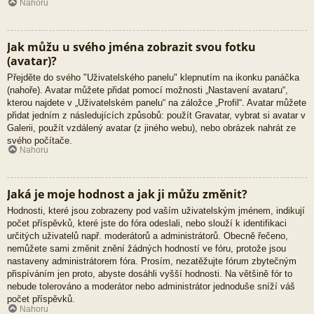
Nahoru
Jak můžu u svého jména zobrazit svou fotku
(avatar)?
Přejděte do svého "Uživatelského panelu" klepnutím na ikonku panáčka
(nahoře). Avatar můžete přidat pomocí možnosti „Nastavení avataru“,
kterou najdete v „Uživatelském panelu“ na záložce „Profil“. Avatar můžete
přidat jedním z následujících způsobů: použít Gravatar, vybrat si avatar v
Galerii, použít vzdálený avatar (z jiného webu), nebo obrázek nahrát ze
svého počítače.
Nahoru
Jaká je moje hodnost a jak ji můžu změnit?
Hodnosti, které jsou zobrazeny pod vaším uživatelským jménem, indikují
počet příspěvků, které jste do fóra odeslali, nebo slouží k identifikaci
určitých uživatelů např. moderátorů a administrátorů. Obecně řečeno,
nemůžete sami změnit znění žádných hodností ve fóru, protože jsou
nastaveny administrátorem fóra. Prosím, nezatěžujte fórum zbytečným
přispíváním jen proto, abyste dosáhli vyšší hodnosti. Na většině fór to
nebude tolerováno a moderátor nebo administrátor jednoduše sníží váš
počet příspěvků.
Nahoru