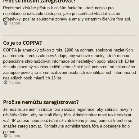
Proč se musím zaregistrovat?
Registrací získáte přístup k dalším funkcím, které nejsou pro
nepřihlášené uživatele dostupné, jako je například vkládat vlastní
příspěvky, posílat soukromé zprávy a emaily ostatním členům fóra atd.
Nahoru
Co je to COPPA?
COPPA je americký zákon z roku 1998 na ochranu soukromí nezletilých
na internetu. Tento zákon vyžaduje, aby webové stránky, které mohou
potenciálně shromažďovat informace od nezletilých osob mladších 13 let,
získaly písemný souhlas rodičů nebo nějaké jiné potvrzení od zákonného
zástupce povolující shromažďování osobních identifikačních informací od
nezletilých osob mladších 13 let.
Nahoru
Proč se nemůžu zaregistrovat?
Je možné, že administrátor fóra zakázal registrace, aby zabránil novým
návštěvníkům, aby se stali členy fóra. Administrátor mohl také zakázat
vaši IP adresu nebo používání uživatelského jména, pomocí kterého se
snažíte zaregistrovat. Kontaktujte administrátora fóra a požádejte ho o
pomoc.
Nahoru