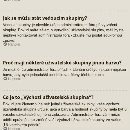
Jak se můžu stát vedoucím skupiny?
Vedoucí skupiny je obvykle určen administrátorem fóra při vytváření
skupiny. Pokud máte zájem o vytvoření uživatelské skupiny, měli byste
nejdříve kontaktovat administrátora fóra - zkuste mu poslat soukromou
zprávu.
Nahoru
Proč mají některé uživatelské skupiny jinou barvu?
Je možné, že administrátor fóra přiřadil k členům určitých skupin nějakou
barvu, aby bylo jednodušší identifikovat členy těchto skupin.
Nahoru
Co je to „Výchozí uživatelská skupina“?
Pokud jste členem více než jedné uživatelské skupiny, vaše výchozí
uživatelská skupina určuje, jaká a barva a hodnost skupiny by měla být u
vašeho uživatelského jména zobrazena. Administrátor fóra vám může
udělit oprávnění ke změně vaší výchozí uživatelské skupiny ve vašem
„Uživatelském panelu“.
Nahoru