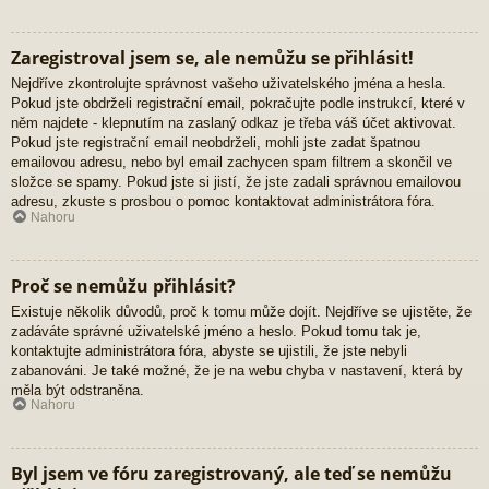
Zaregistroval jsem se, ale nemůžu se přihlásit!
Nejdříve zkontrolujte správnost vašeho uživatelského jména a hesla.
Pokud jste obdrželi registrační email, pokračujte podle instrukcí, které v
něm najdete - klepnutím na zaslaný odkaz je třeba váš účet aktivovat.
Pokud jste registrační email neobdrželi, mohli jste zadat špatnou
emailovou adresu, nebo byl email zachycen spam filtrem a skončil ve
složce se spamy. Pokud jste si jistí, že jste zadali správnou emailovou
adresu, zkuste s prosbou o pomoc kontaktovat administrátora fóra.
Nahoru
Proč se nemůžu přihlásit?
Existuje několik důvodů, proč k tomu může dojít. Nejdříve se ujistěte, že
zadáváte správné uživatelské jméno a heslo. Pokud tomu tak je,
kontaktujte administrátora fóra, abyste se ujistili, že jste nebyli
zabanováni. Je také možné, že je na webu chyba v nastavení, která by
měla být odstraněna.
Nahoru
Byl jsem ve fóru zaregistrovaný, ale teď se nemůžu