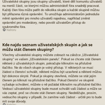
Uživatelské skupiny jsou skupiny uživatelů, které dělí komunitu uživatelů
na menší části, se kterými můžou administrátoři fóra snadněji pracovat.
Každý člen fóra může patřit do několika skupin a každé skupině můžou
být přiřazena různá oprávnění. To umožňuje administrátorům jednoduše
měnit oprávnění pro mnoho uživatelů najednou, například změnit
oprávnění pro moderátory, nebo povolit uživatelům přístup do
soukromého fóra.
Nahoru
Kde najdu seznam uživatelských skupin a jak se
můžu stát členem skupiny?
Všechny uživatelské skupiny můžete zobrazit na záložce „Uživatelské
skupiny“ ve vašem „Uživatelském panelu“. Pokud se chcete stát členem
některé z uživatelských skupin, pokračujte kliknutím na příslušné
tlačítko. Ne do všech skupin je volný přístup. V některých se musí
žádost o členství schválit, některé můžou být uzavřené a některé můžou
být dokonce skryté. Pokud je skupiny otevřená, můžete se stát jejím
členem po kliknutí na příslušné tlačítko. Pokud členství ve skupině
vyžaduje schválení, můžete o ně požádat kliknutím na příslušné tlačítko.
Vedoucí uživatelské skupiny bude muset schválit vaši žádost a může se
vás zeptat, proč se chcete stát členem skupiny. Neobtěžujte, prosím,
vedoucího skupiny v případě, že zamítne vaši žádost - určitě pro to bude
mít svoje důvody.
Nahoru