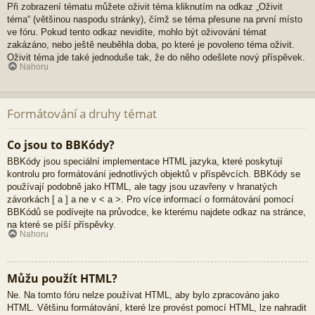
Při zobrazení tématu můžete oživit téma kliknutím na odkaz „Oživit
téma“ (většinou naspodu stránky), čímž se téma přesune na první místo
ve fóru. Pokud tento odkaz nevidíte, mohlo být oživování témat
zakázáno, nebo ještě neuběhla doba, po které je povoleno téma oživit.
Oživit téma jde také jednoduše tak, že do něho odešlete nový příspěvek.
Nahoru
Formátování a druhy témat
Co jsou to BBKódy?
BBKódy jsou speciální implementace HTML jazyka, které poskytují
kontrolu pro formátování jednotlivých objektů v příspěvcích. BBKódy se
používají podobně jako HTML, ale tagy jsou uzavřeny v hranatých
závorkách [ a ] a ne v < a >. Pro více informací o formátování pomocí
BBKódů se podívejte na průvodce, ke kterému najdete odkaz na stránce,
na které se píší příspěvky.
Nahoru
Můžu použít HTML?
Ne. Na tomto fóru nelze používat HTML, aby bylo zpracováno jako
HTML. Většinu formátování, které lze provést pomocí HTML, lze nahradit