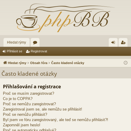
Hledat rýmy
ór
řih
eg
Přihlásit se
Registrovat
a
lá
ist
Hledat rýmy
Obsah fóra
Často kladené otázky
sit
ro
Často kladené otázky
se
va
Přihlašování a registrace
t
Proč se musím zaregistrovat?
Co je to COPPA?
Proč se nemůžu zaregistrovat?
Zaregistroval jsem se, ale nemůžu se přihlásit!
Proč se nemůžu přihlásit?
Byl jsem ve fóru zaregistrovaný, ale teď se nemůžu přihlásit?!
Zapomněl jsem heslo!
Proč se automaticky odhlašuji?