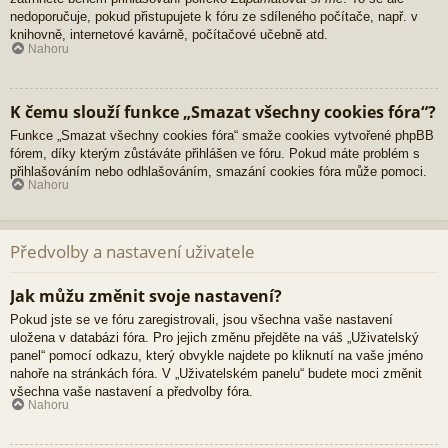
nedoporučuje, pokud přistupujete k fóru ze sdíleného počítače, např. v
knihovně, internetové kavárně, počítačové učebně atd.
Nahoru
K čemu slouží funkce „Smazat všechny cookies fóra“?
Funkce „Smazat všechny cookies fóra“ smaže cookies vytvořené phpBB
fórem, díky kterým zůstáváte přihlášen ve fóru. Pokud máte problém s
přihlašováním nebo odhlašováním, smazání cookies fóra může pomoci.
Nahoru
Předvolby a nastavení uživatele
Jak můžu změnit svoje nastavení?
Pokud jste se ve fóru zaregistrovali, jsou všechna vaše nastavení
uložena v databázi fóra. Pro jejich změnu přejděte na váš „Uživatelský
panel“ pomocí odkazu, který obvykle najdete po kliknutí na vaše jméno
nahoře na stránkách fóra. V „Uživatelském panelu“ budete moci změnit
všechna vaše nastavení a předvolby fóra.
Nahoru