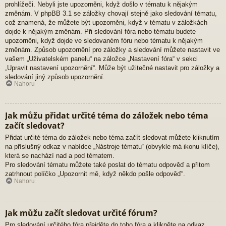
prohlížeči. Nebyli jste upozorněni, když došlo v tématu k nějakým
změnám. V phpBB 3.1 se záložky chovají stejně jako sledování tématu,
což znamená, že můžete být upozorněni, když v tématu v záložkách
dojde k nějakým změnám. Při sledování fóra nebo tématu budete
upozorněni, když dojde ve sledovaném fóru nebo tématu k nějakým
změnám. Způsob upozornění pro záložky a sledování můžete nastavit ve
vašem „Uživatelském panelu“ na záložce „Nastavení fóra“ v sekci
„Upravit nastavení upozornění“. Může být užitečné nastavit pro záložky a
sledování jiný způsob upozornění.
Nahoru
Jak můžu přidat určité téma do záložek nebo téma
začít sledovat?
Přidat určité téma do záložek nebo téma začít sledovat můžete kliknutím
na příslušný odkaz v nabídce „Nástroje tématu“ (obvykle má ikonu klíče),
která se nachází nad a pod tématem.
Pro sledování tématu můžete také poslat do tématu odpověď a přitom
zatrhnout políčko „Upozornit mě, když někdo pošle odpověď“.
Nahoru
Jak můžu začít sledovat určité fórum?
Pro sledování určitého fóra přejděte do toho fóra a klikněte na odkaz