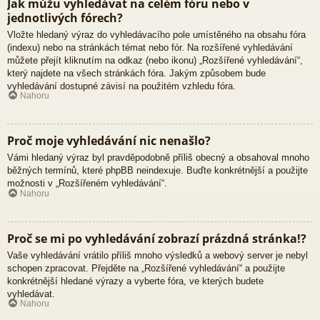
Jak můžu vyhledávat na celém fóru nebo v
jednotlivých fórech?
Vložte hledaný výraz do vyhledávacího pole umístěného na obsahu fóra
(indexu) nebo na stránkách témat nebo fór. Na rozšířené vyhledávání
můžete přejít kliknutím na odkaz (nebo ikonu) „Rozšířené vyhledávání“,
který najdete na všech stránkách fóra. Jakým způsobem bude
vyhledávání dostupné závisí na použitém vzhledu fóra.
Nahoru
Proč moje vyhledávání nic nenašlo?
Vámi hledaný výraz byl pravděpodobně příliš obecný a obsahoval mnoho
běžných termínů, které phpBB neindexuje. Buďte konkrétnější a použijte
možnosti v „Rozšířeném vyhledávání“.
Nahoru
Proč se mi po vyhledávání zobrazí prázdná stránka!?
Vaše vyhledávání vrátilo příliš mnoho výsledků a webový server je nebyl
schopen zpracovat. Přejděte na „Rozšířené vyhledávání“ a použijte
konkrétnější hledané výrazy a vyberte fóra, ve kterých budete
vyhledávat.
Nahoru