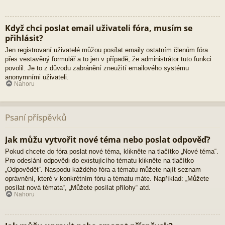
Když chci poslat email uživateli fóra, musím se
přihlásit?
Jen registrovaní uživatelé můžou posílat emaily ostatním členům fóra
přes vestavěný formulář a to jen v případě, že administrátor tuto funkci
povolil. Je to z důvodu zabránění zneužití emailového systému
anonymními uživateli.
Nahoru
Psaní příspěvků
Jak můžu vytvořit nové téma nebo poslat odpověď?
Pokud chcete do fóra poslat nové téma, klikněte na tlačítko „Nové téma“.
Pro odeslání odpovědi do existujícího tématu klikněte na tlačítko
„Odpovědět“. Naspodu každého fóra a tématu můžete najít seznam
oprávnění, které v konkrétním fóru a tématu máte. Například: „Můžete
posílat nová témata“, „Můžete posílat přílohy“ atd.
Nahoru