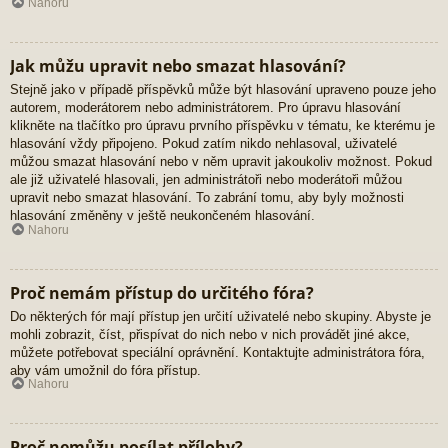
Nahoru
Jak můžu upravit nebo smazat hlasování?
Stejně jako v případě příspěvků může být hlasování upraveno pouze jeho
autorem, moderátorem nebo administrátorem. Pro úpravu hlasování
klikněte na tlačítko pro úpravu prvního příspěvku v tématu, ke kterému je
hlasování vždy připojeno. Pokud zatím nikdo nehlasoval, uživatelé
můžou smazat hlasování nebo v něm upravit jakoukoliv možnost. Pokud
ale již uživatelé hlasovali, jen administrátoři nebo moderátoři můžou
upravit nebo smazat hlasování. To zabrání tomu, aby byly možnosti
hlasování změněny v ještě neukončeném hlasování.
Nahoru
Proč nemám přístup do určitého fóra?
Do některých fór mají přístup jen určití uživatelé nebo skupiny. Abyste je
mohli zobrazit, číst, přispívat do nich nebo v nich provádět jiné akce,
můžete potřebovat speciální oprávnění. Kontaktujte administrátora fóra,
aby vám umožnil do fóra přístup.
Nahoru
Proč nemůžu posílat přílohy?