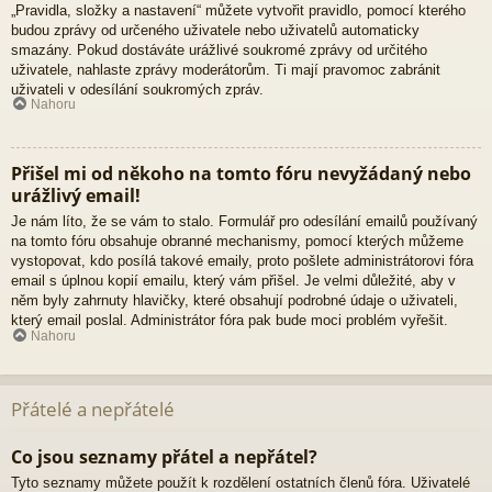
„Pravidla, složky a nastavení“ můžete vytvořit pravidlo, pomocí kterého
budou zprávy od určeného uživatele nebo uživatelů automaticky
smazány. Pokud dostáváte urážlivé soukromé zprávy od určitého
uživatele, nahlaste zprávy moderátorům. Ti mají pravomoc zabránit
uživateli v odesílání soukromých zpráv.
Nahoru
Přišel mi od někoho na tomto fóru nevyžádaný nebo
urážlivý email!
Je nám líto, že se vám to stalo. Formulář pro odesílání emailů používaný
na tomto fóru obsahuje obranné mechanismy, pomocí kterých můžeme
vystopovat, kdo posílá takové emaily, proto pošlete administrátorovi fóra
email s úplnou kopií emailu, který vám přišel. Je velmi důležité, aby v
něm byly zahrnuty hlavičky, které obsahují podrobné údaje o uživateli,
který email poslal. Administrátor fóra pak bude moci problém vyřešit.
Nahoru
Přátelé a nepřátelé
Co jsou seznamy přátel a nepřátel?
Tyto seznamy můžete použít k rozdělení ostatních členů fóra. Uživatelé