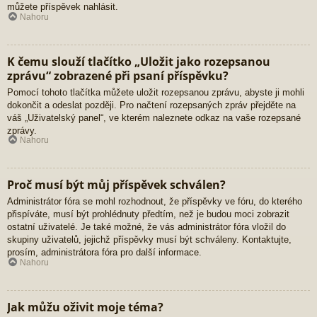
můžete příspěvek nahlásit.
Nahoru
K čemu slouží tlačítko „Uložit jako rozepsanou
zprávu“ zobrazené při psaní příspěvku?
Pomocí tohoto tlačítka můžete uložit rozepsanou zprávu, abyste ji mohli
dokončit a odeslat později. Pro načtení rozepsaných zpráv přejděte na
váš „Uživatelský panel“, ve kterém naleznete odkaz na vaše rozepsané
zprávy.
Nahoru
Proč musí být můj příspěvek schválen?
Administrátor fóra se mohl rozhodnout, že příspěvky ve fóru, do kterého
přispíváte, musí být prohlédnuty předtím, než je budou moci zobrazit
ostatní uživatelé. Je také možné, že vás administrátor fóra vložil do
skupiny uživatelů, jejichž příspěvky musí být schváleny. Kontaktujte,
prosím, administrátora fóra pro další informace.
Nahoru
Jak můžu oživit moje téma?