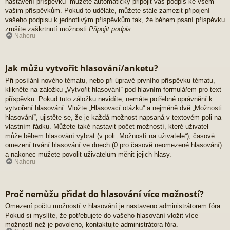
nastavení příspěvků“ můžete automaticky připojit váš podpis ke všem
vašim příspěvkům. Pokud to uděláte, můžete stále zamezit připojení
vašeho podpisu k jednotlivým příspěvkům tak, že během psaní příspěvku
zrušíte zaškrtnutí možnosti
Připojit podpis
.
Nahoru
Jak můžu vytvořit hlasování/anketu?
Při posílání nového tématu, nebo při úpravě prvního příspěvku tématu,
klikněte na záložku „Vytvořit hlasování“ pod hlavním formulářem pro text
příspěvku. Pokud tuto záložku nevidíte, nemáte potřebné oprávnění k
vytvoření hlasování. Vložte „Hlasovací otázku“ a nejméně dvě „Možnosti
hlasování“, ujistěte se, že je každá možnost napsaná v textovém poli na
vlastním řádku. Můžete také nastavit počet možností, které uživatel
může během hlasování vybrat (v poli „Možností na uživatele“), časové
omezení trvání hlasování ve dnech (0 pro časově neomezené hlasování)
a nakonec můžete povolit uživatelům měnit jejich hlasy.
Nahoru
Proč nemůžu přidat do hlasování více možností?
Omezení počtu možností v hlasování je nastaveno administrátorem fóra.
Pokud si myslíte, že potřebujete do vašeho hlasování vložit více
možností než je povoleno, kontaktujte administrátora fóra.