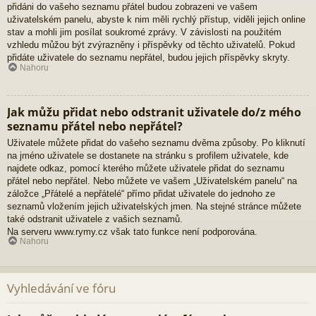
přidáni do vašeho seznamu přátel budou zobrazeni ve vašem
uživatelském panelu, abyste k nim měli rychlý přístup, viděli jejich online
stav a mohli jim posílat soukromé zprávy. V závislosti na použitém
vzhledu můžou být zvýrazněny i příspěvky od těchto uživatelů. Pokud
přidáte uživatele do seznamu nepřátel, budou jejich příspěvky skryty.
Nahoru
Jak můžu přidat nebo odstranit uživatele do/z mého
seznamu přátel nebo nepřátel?
Uživatele můžete přidat do vašeho seznamu dvěma způsoby. Po kliknutí
na jméno uživatele se dostanete na stránku s profilem uživatele, kde
najdete odkaz, pomocí kterého můžete uživatele přidat do seznamu
přátel nebo nepřátel. Nebo můžete ve vašem „Uživatelském panelu“ na
záložce „Přátelé a nepřátelé“ přímo přidat uživatele do jednoho ze
seznamů vložením jejich uživatelských jmen. Na stejné stránce můžete
také odstranit uživatele z vašich seznamů.
Na serveru www.rymy.cz však tato funkce není podporována.
Nahoru
Vyhledávání ve fóru