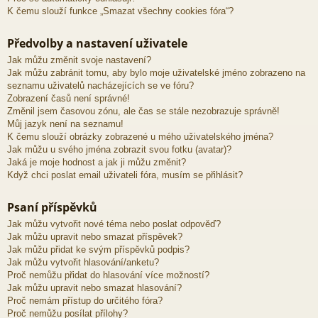
K čemu slouží funkce „Smazat všechny cookies fóra“?
Předvolby a nastavení uživatele
Jak můžu změnit svoje nastavení?
Jak můžu zabránit tomu, aby bylo moje uživatelské jméno zobrazeno na
seznamu uživatelů nacházejících se ve fóru?
Zobrazení časů není správné!
Změnil jsem časovou zónu, ale čas se stále nezobrazuje správně!
Můj jazyk není na seznamu!
K čemu slouží obrázky zobrazené u mého uživatelského jména?
Jak můžu u svého jména zobrazit svou fotku (avatar)?
Jaká je moje hodnost a jak ji můžu změnit?
Když chci poslat email uživateli fóra, musím se přihlásit?
Psaní příspěvků
Jak můžu vytvořit nové téma nebo poslat odpověď?
Jak můžu upravit nebo smazat příspěvek?
Jak můžu přidat ke svým příspěvků podpis?
Jak můžu vytvořit hlasování/anketu?
Proč nemůžu přidat do hlasování více možností?
Jak můžu upravit nebo smazat hlasování?
Proč nemám přístup do určitého fóra?
Proč nemůžu posílat přílohy?