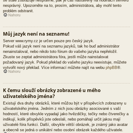
se stále zobrazuje nesprávně, pak je čas nastavený na hodinách serveru
nesprávný. Upozorněte na to, prosím, administrátora, aby mohl tento
problém odstranit.
Nahoru
Můj jazyk není na seznamu!
Server www.rymy.cz je určen pouze pro český jazyk.
Pokud váš jazyk není na seznamu jazyků, tak ho buď administrátor
nenainstaloval, nebo nikdo toto fórum do vašeho jazyka nepřeložil.
Zkuste se zeptat administrátora fóra, jestli může nainstalovat
požadovaný jazyk. Pokud překlad do vašeho jazyku neexistuje, můžete
vytvořit nový překlad. Více informací můžete najít na webu
phpBB
®.
Nahoru
K čemu slouží obrázky zobrazené u mého
uživatelského jména?
Existují dva druhy obrázků, které můžou být v příspěvcích zobrazeny u
uživatelského jména. Jedním z nich jsou obrázky asociované s vaší
hodností, které obvykle vypadají jako hvězdičky, tečky nebo čtverečky a
indikují, kolik příspěvků jste odeslali, nebo pomáhají určit jakou mají
uživatelé fóra funkci. Další, obvykle větší obrázek, je známý jako avatar
a obecně se jedná o unikátní nebo osobní obrázek každého uživatele.