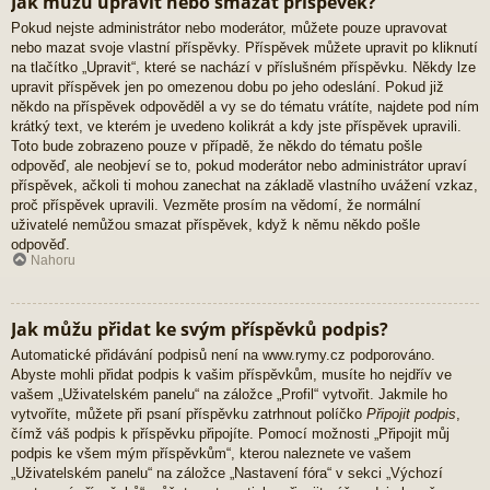
Jak můžu upravit nebo smazat příspěvek?
Pokud nejste administrátor nebo moderátor, můžete pouze upravovat
nebo mazat svoje vlastní příspěvky. Příspěvek můžete upravit po kliknutí
na tlačítko „Upravit“, které se nachází v příslušném příspěvku. Někdy lze
upravit příspěvek jen po omezenou dobu po jeho odeslání. Pokud již
někdo na příspěvek odpověděl a vy se do tématu vrátíte, najdete pod ním
krátký text, ve kterém je uvedeno kolikrát a kdy jste příspěvek upravili.
Toto bude zobrazeno pouze v případě, že někdo do tématu pošle
odpověď, ale neobjeví se to, pokud moderátor nebo administrátor upraví
příspěvek, ačkoli ti mohou zanechat na základě vlastního uvážení vzkaz,
proč příspěvek upravili. Vezměte prosím na vědomí, že normální
uživatelé nemůžou smazat příspěvek, když k němu někdo pošle
odpověď.
Nahoru
Jak můžu přidat ke svým příspěvků podpis?
Automatické přidávání podpisů není na www.rymy.cz podporováno.
Abyste mohli přidat podpis k vašim příspěvkům, musíte ho nejdřív ve
vašem „Uživatelském panelu“ na záložce „Profil“ vytvořit. Jakmile ho
vytvoříte, můžete při psaní příspěvku zatrhnout políčko
Připojit podpis
,
čímž váš podpis k příspěvku připojíte. Pomocí možnosti „Připojit můj
podpis ke všem mým příspěvkům“, kterou naleznete ve vašem
„Uživatelském panelu“ na záložce „Nastavení fóra“ v sekci „Výchozí