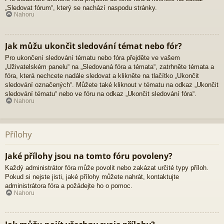
„Sledovat fórum“, který se nachází naspodu stránky.
Nahoru
Jak můžu ukončit sledování témat nebo fór?
Pro ukončení sledování tématu nebo fóra přejděte ve vašem
„Uživatelském panelu“ na „Sledovaná fóra a témata“, zatrhněte témata a
fóra, která nechcete nadále sledovat a klikněte na tlačítko „Ukončit
sledování označených“. Můžete také kliknout v tématu na odkaz „Ukončit
sledování tématu“ nebo ve fóru na odkaz „Ukončit sledování fóra“.
Nahoru
Přílohy
Jaké přílohy jsou na tomto fóru povoleny?
Každý administrátor fóra může povolit nebo zakázat určité typy příloh.
Pokud si nejste jisti, jaké přílohy můžete nahrát, kontaktujte
administrátora fóra a požádejte ho o pomoc.
Nahoru