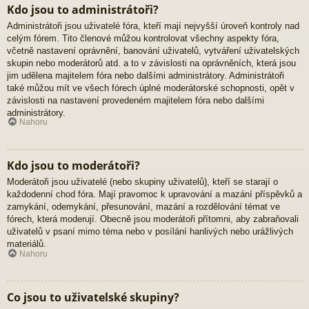
Kdo jsou to administrátoři?
Administrátoři jsou uživatelé fóra, kteří mají nejvyšší úroveň kontroly nad
celým fórem. Tito členové můžou kontrolovat všechny aspekty fóra,
včetně nastavení oprávnění, banování uživatelů, vytváření uživatelských
skupin nebo moderátorů atd. a to v závislosti na oprávněních, která jsou
jim udělena majitelem fóra nebo dalšími administrátory. Administrátoři
také můžou mít ve všech fórech úplné moderátorské schopnosti, opět v
závislosti na nastavení provedeném majitelem fóra nebo dalšími
administrátory.
Nahoru
Kdo jsou to moderátoři?
Moderátoři jsou uživatelé (nebo skupiny uživatelů), kteří se starají o
každodenní chod fóra. Mají pravomoc k upravování a mazání příspěvků a
zamykání, odemykání, přesunování, mazání a rozdělování témat ve
fórech, která moderují. Obecně jsou moderátoři přítomni, aby zabraňovali
uživatelů v psaní mimo téma nebo v posílání hanlivých nebo urážlivých
materiálů.
Nahoru
Co jsou to uživatelské skupiny?