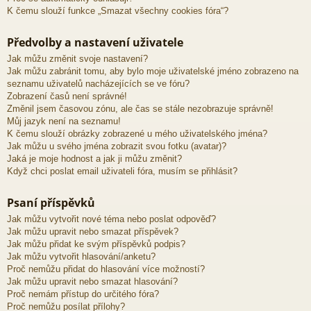
K čemu slouží funkce „Smazat všechny cookies fóra“?
Předvolby a nastavení uživatele
Jak můžu změnit svoje nastavení?
Jak můžu zabránit tomu, aby bylo moje uživatelské jméno zobrazeno na
seznamu uživatelů nacházejících se ve fóru?
Zobrazení časů není správné!
Změnil jsem časovou zónu, ale čas se stále nezobrazuje správně!
Můj jazyk není na seznamu!
K čemu slouží obrázky zobrazené u mého uživatelského jména?
Jak můžu u svého jména zobrazit svou fotku (avatar)?
Jaká je moje hodnost a jak ji můžu změnit?
Když chci poslat email uživateli fóra, musím se přihlásit?
Psaní příspěvků
Jak můžu vytvořit nové téma nebo poslat odpověď?
Jak můžu upravit nebo smazat příspěvek?
Jak můžu přidat ke svým příspěvků podpis?
Jak můžu vytvořit hlasování/anketu?
Proč nemůžu přidat do hlasování více možností?
Jak můžu upravit nebo smazat hlasování?
Proč nemám přístup do určitého fóra?
Proč nemůžu posílat přílohy?