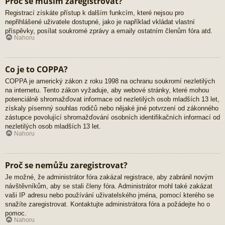
Proč se musím zaregistrovat?
Registrací získáte přístup k dalším funkcím, které nejsou pro
nepřihlášené uživatele dostupné, jako je například vkládat vlastní
příspěvky, posílat soukromé zprávy a emaily ostatním členům fóra atd.
Nahoru
Co je to COPPA?
COPPA je americký zákon z roku 1998 na ochranu soukromí nezletilých
na internetu. Tento zákon vyžaduje, aby webové stránky, které mohou
potenciálně shromažďovat informace od nezletilých osob mladších 13 let,
získaly písemný souhlas rodičů nebo nějaké jiné potvrzení od zákonného
zástupce povolující shromažďování osobních identifikačních informací od
nezletilých osob mladších 13 let.
Nahoru
Proč se nemůžu zaregistrovat?
Je možné, že administrátor fóra zakázal registrace, aby zabránil novým
návštěvníkům, aby se stali členy fóra. Administrátor mohl také zakázat
vaši IP adresu nebo používání uživatelského jména, pomocí kterého se
snažíte zaregistrovat. Kontaktujte administrátora fóra a požádejte ho o
pomoc.
Nahoru