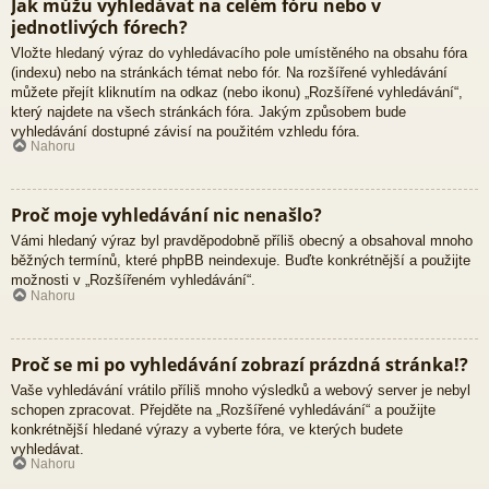
Jak můžu vyhledávat na celém fóru nebo v
jednotlivých fórech?
Vložte hledaný výraz do vyhledávacího pole umístěného na obsahu fóra
(indexu) nebo na stránkách témat nebo fór. Na rozšířené vyhledávání
můžete přejít kliknutím na odkaz (nebo ikonu) „Rozšířené vyhledávání“,
který najdete na všech stránkách fóra. Jakým způsobem bude
vyhledávání dostupné závisí na použitém vzhledu fóra.
Nahoru
Proč moje vyhledávání nic nenašlo?
Vámi hledaný výraz byl pravděpodobně příliš obecný a obsahoval mnoho
běžných termínů, které phpBB neindexuje. Buďte konkrétnější a použijte
možnosti v „Rozšířeném vyhledávání“.
Nahoru
Proč se mi po vyhledávání zobrazí prázdná stránka!?
Vaše vyhledávání vrátilo příliš mnoho výsledků a webový server je nebyl
schopen zpracovat. Přejděte na „Rozšířené vyhledávání“ a použijte
konkrétnější hledané výrazy a vyberte fóra, ve kterých budete
vyhledávat.
Nahoru