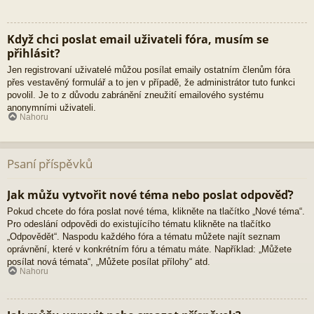
Když chci poslat email uživateli fóra, musím se
přihlásit?
Jen registrovaní uživatelé můžou posílat emaily ostatním členům fóra
přes vestavěný formulář a to jen v případě, že administrátor tuto funkci
povolil. Je to z důvodu zabránění zneužití emailového systému
anonymními uživateli.
Nahoru
Psaní příspěvků
Jak můžu vytvořit nové téma nebo poslat odpověď?
Pokud chcete do fóra poslat nové téma, klikněte na tlačítko „Nové téma“.
Pro odeslání odpovědi do existujícího tématu klikněte na tlačítko
„Odpovědět“. Naspodu každého fóra a tématu můžete najít seznam
oprávnění, které v konkrétním fóru a tématu máte. Například: „Můžete
posílat nová témata“, „Můžete posílat přílohy“ atd.
Nahoru