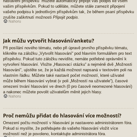
nastavení příspěvků“ můžete automaticky připojit váš podpis ke všem
vašim příspěvkům. Pokud to uděláte, můžete stále zamezit připojení
vašeho podpisu k jednotlivým příspěvkům tak, že během psaní příspěvku
zrušíte zaškrtnutí možnosti
Připojit podpis
.
Nahoru
Jak můžu vytvořit hlasování/anketu?
Při posílání nového tématu, nebo při úpravě prvního příspěvku tématu,
klikněte na záložku „Vytvořit hlasování“ pod hlavním formulářem pro text
příspěvku. Pokud tuto záložku nevidíte, nemáte potřebné oprávnění k
vytvoření hlasování. Vložte „Hlasovací otázku“ a nejméně dvě „Možnosti
hlasování“, ujistěte se, že je každá možnost napsaná v textovém poli na
vlastním řádku. Můžete také nastavit počet možností, které uživatel
může během hlasování vybrat (v poli „Možností na uživatele“), časové
omezení trvání hlasování ve dnech (0 pro časově neomezené hlasování)
a nakonec můžete povolit uživatelům měnit jejich hlasy.
Nahoru
Proč nemůžu přidat do hlasování více možností?
Omezení počtu možností v hlasování je nastaveno administrátorem fóra.
Pokud si myslíte, že potřebujete do vašeho hlasování vložit více
možností než je povoleno, kontaktujte administrátora fóra.