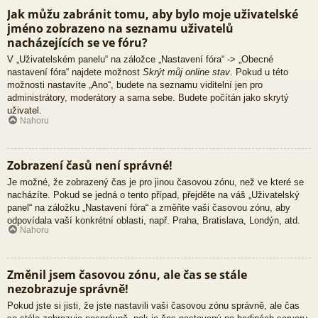
Jak můžu zabránit tomu, aby bylo moje uživatelské
jméno zobrazeno na seznamu uživatelů
nacházejících se ve fóru?
V „Uživatelském panelu“ na záložce „Nastavení fóra“ -> „Obecné
nastavení fóra“ najdete možnost
Skrýt můj online stav
. Pokud u této
možnosti nastavíte „Ano“, budete na seznamu viditelní jen pro
administrátory, moderátory a sama sebe. Budete počítán jako skrytý
uživatel.
Nahoru
Zobrazení časů není správné!
Je možné, že zobrazený čas je pro jinou časovou zónu, než ve které se
nacházíte. Pokud se jedná o tento případ, přejděte na váš „Uživatelský
panel“ na záložku „Nastavení fóra“ a změňte vaši časovou zónu, aby
odpovídala vaší konkrétní oblasti, např. Praha, Bratislava, Londýn, atd.
Nahoru
Změnil jsem časovou zónu, ale čas se stále
nezobrazuje správně!
Pokud jste si jisti, že jste nastavili vaši časovou zónu správně, ale čas