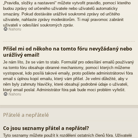
„Pravidla, složky a nastavení“ můžete vytvořit pravidlo, pomocí kterého
budou zprávy od určeného uživatele nebo uživatelů automaticky
smazány. Pokud dostáváte urážlivé soukromé zprávy od určitého
uživatele, nahlaste zprávy moderátorům. Ti mají pravomoc zabránit
uživateli v odesílání soukromých zpráv.
Nahoru
Přišel mi od někoho na tomto fóru nevyžádaný nebo
urážlivý email!
Je nám líto, že se vám to stalo. Formulář pro odesílání emailů používaný
na tomto fóru obsahuje obranné mechanismy, pomocí kterých můžeme
vystopovat, kdo posílá takové emaily, proto pošlete administrátorovi fóra
email s úplnou kopií emailu, který vám přišel. Je velmi důležité, aby v
něm byly zahrnuty hlavičky, které obsahují podrobné údaje o uživateli,
který email poslal. Administrátor fóra pak bude moci problém vyřešit.
Nahoru
Přátelé a nepřátelé
Co jsou seznamy přátel a nepřátel?
Tyto seznamy můžete použít k rozdělení ostatních členů fóra. Uživatelé