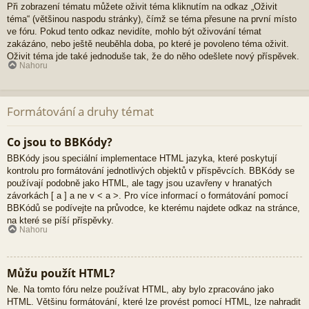
Při zobrazení tématu můžete oživit téma kliknutím na odkaz „Oživit
téma“ (většinou naspodu stránky), čímž se téma přesune na první místo
ve fóru. Pokud tento odkaz nevidíte, mohlo být oživování témat
zakázáno, nebo ještě neuběhla doba, po které je povoleno téma oživit.
Oživit téma jde také jednoduše tak, že do něho odešlete nový příspěvek.
Nahoru
Formátování a druhy témat
Co jsou to BBKódy?
BBKódy jsou speciální implementace HTML jazyka, které poskytují
kontrolu pro formátování jednotlivých objektů v příspěvcích. BBKódy se
používají podobně jako HTML, ale tagy jsou uzavřeny v hranatých
závorkách [ a ] a ne v < a >. Pro více informací o formátování pomocí
BBKódů se podívejte na průvodce, ke kterému najdete odkaz na stránce,
na které se píší příspěvky.
Nahoru
Můžu použít HTML?
Ne. Na tomto fóru nelze používat HTML, aby bylo zpracováno jako
HTML. Většinu formátování, které lze provést pomocí HTML, lze nahradit