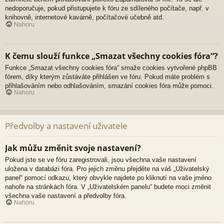
nedoporučuje, pokud přistupujete k fóru ze sdíleného počítače, např. v
knihovně, internetové kavárně, počítačové učebně atd.
Nahoru
K čemu slouží funkce „Smazat všechny cookies fóra“?
Funkce „Smazat všechny cookies fóra“ smaže cookies vytvořené phpBB
fórem, díky kterým zůstáváte přihlášen ve fóru. Pokud máte problém s
přihlašováním nebo odhlašováním, smazání cookies fóra může pomoci.
Nahoru
Předvolby a nastavení uživatele
Jak můžu změnit svoje nastavení?
Pokud jste se ve fóru zaregistrovali, jsou všechna vaše nastavení
uložena v databázi fóra. Pro jejich změnu přejděte na váš „Uživatelský
panel“ pomocí odkazu, který obvykle najdete po kliknutí na vaše jméno
nahoře na stránkách fóra. V „Uživatelském panelu“ budete moci změnit
všechna vaše nastavení a předvolby fóra.
Nahoru