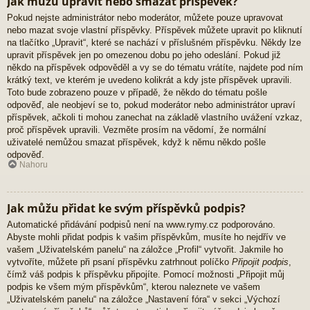
Jak můžu upravit nebo smazat příspěvek?
Pokud nejste administrátor nebo moderátor, můžete pouze upravovat
nebo mazat svoje vlastní příspěvky. Příspěvek můžete upravit po kliknutí
na tlačítko „Upravit“, které se nachází v příslušném příspěvku. Někdy lze
upravit příspěvek jen po omezenou dobu po jeho odeslání. Pokud již
někdo na příspěvek odpověděl a vy se do tématu vrátíte, najdete pod ním
krátký text, ve kterém je uvedeno kolikrát a kdy jste příspěvek upravili.
Toto bude zobrazeno pouze v případě, že někdo do tématu pošle
odpověď, ale neobjeví se to, pokud moderátor nebo administrátor upraví
příspěvek, ačkoli ti mohou zanechat na základě vlastního uvážení vzkaz,
proč příspěvek upravili. Vezměte prosím na vědomí, že normální
uživatelé nemůžou smazat příspěvek, když k němu někdo pošle
odpověď.
Nahoru
Jak můžu přidat ke svým příspěvků podpis?
Automatické přidávání podpisů není na www.rymy.cz podporováno.
Abyste mohli přidat podpis k vašim příspěvkům, musíte ho nejdřív ve
vašem „Uživatelském panelu“ na záložce „Profil“ vytvořit. Jakmile ho
vytvoříte, můžete při psaní příspěvku zatrhnout políčko
Připojit podpis
,
čímž váš podpis k příspěvku připojíte. Pomocí možnosti „Připojit můj
podpis ke všem mým příspěvkům“, kterou naleznete ve vašem
„Uživatelském panelu“ na záložce „Nastavení fóra“ v sekci „Výchozí