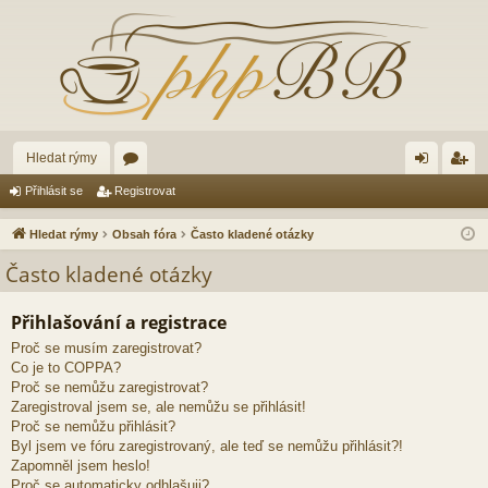
Hledat rýmy
ór
řih
eg
Přihlásit se
Registrovat
a
lá
ist
Hledat rýmy
Obsah fóra
Často kladené otázky
sit
ro
Často kladené otázky
se
va
Přihlašování a registrace
t
Proč se musím zaregistrovat?
Co je to COPPA?
Proč se nemůžu zaregistrovat?
Zaregistroval jsem se, ale nemůžu se přihlásit!
Proč se nemůžu přihlásit?
Byl jsem ve fóru zaregistrovaný, ale teď se nemůžu přihlásit?!
Zapomněl jsem heslo!
Proč se automaticky odhlašuji?