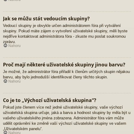
Jak se můžu stát vedoucím skupiny?
Vedoucí skupiny je obvykle určen administrátorem fóra při vytváření
skupiny. Pokud máte zájem o vytvoření uživatelské skupiny, měli byste
nejdříve kontaktovat administrátora fóra - zkuste mu poslat soukromou
zprávu.
Nahoru
Proč mají některé uživatelské skupiny jinou barvu?
Je možné, že administrátor fóra přiřadil k členům určitých skupin nějakou
barvu, aby bylo jednodušší identifikovat členy těchto skupin.
Nahoru
Co je to „Výchozí uživatelská skupina“?
Pokud jste členem více než jedné uživatelské skupiny, vaše výchozí
uživatelská skupina určuje, jaká a barva a hodnost skupiny by měla být u
vašeho uživatelského jména zobrazena. Administrátor fóra vám může
udělit oprávnění ke změně vaší výchozí uživatelské skupiny ve vašem
„Uživatelském panelu“.
Nahoru