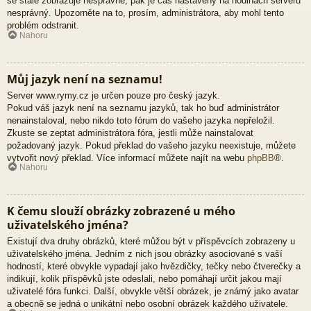
se stále zobrazuje nesprávně, pak je čas nastavený na hodinách serveru
nesprávný. Upozorněte na to, prosím, administrátora, aby mohl tento
problém odstranit.
Nahoru
Můj jazyk není na seznamu!
Server www.rymy.cz je určen pouze pro český jazyk.
Pokud váš jazyk není na seznamu jazyků, tak ho buď administrátor
nenainstaloval, nebo nikdo toto fórum do vašeho jazyka nepřeložil.
Zkuste se zeptat administrátora fóra, jestli může nainstalovat
požadovaný jazyk. Pokud překlad do vašeho jazyku neexistuje, můžete
vytvořit nový překlad. Více informací můžete najít na webu
phpBB
®.
Nahoru
K čemu slouží obrázky zobrazené u mého
uživatelského jména?
Existují dva druhy obrázků, které můžou být v příspěvcích zobrazeny u
uživatelského jména. Jedním z nich jsou obrázky asociované s vaší
hodností, které obvykle vypadají jako hvězdičky, tečky nebo čtverečky a
indikují, kolik příspěvků jste odeslali, nebo pomáhají určit jakou mají
uživatelé fóra funkci. Další, obvykle větší obrázek, je známý jako avatar
a obecně se jedná o unikátní nebo osobní obrázek každého uživatele.