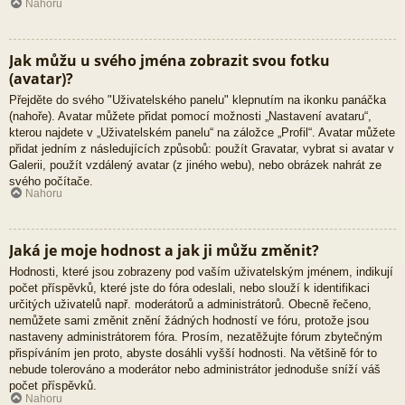
Nahoru
Jak můžu u svého jména zobrazit svou fotku
(avatar)?
Přejděte do svého "Uživatelského panelu" klepnutím na ikonku panáčka
(nahoře). Avatar můžete přidat pomocí možnosti „Nastavení avataru“,
kterou najdete v „Uživatelském panelu“ na záložce „Profil“. Avatar můžete
přidat jedním z následujících způsobů: použít Gravatar, vybrat si avatar v
Galerii, použít vzdálený avatar (z jiného webu), nebo obrázek nahrát ze
svého počítače.
Nahoru
Jaká je moje hodnost a jak ji můžu změnit?
Hodnosti, které jsou zobrazeny pod vaším uživatelským jménem, indikují
počet příspěvků, které jste do fóra odeslali, nebo slouží k identifikaci
určitých uživatelů např. moderátorů a administrátorů. Obecně řečeno,
nemůžete sami změnit znění žádných hodností ve fóru, protože jsou
nastaveny administrátorem fóra. Prosím, nezatěžujte fórum zbytečným
přispíváním jen proto, abyste dosáhli vyšší hodnosti. Na většině fór to
nebude tolerováno a moderátor nebo administrátor jednoduše sníží váš
počet příspěvků.
Nahoru