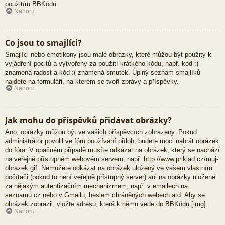
použitím BBKódů.
Nahoru
Co jsou to smajlíci?
Smajlíci nebo emotikony jsou malé obrázky, které můžou být použity k
vyjádření pocitů a vytvořeny za použití krátkého kódu, např. kód :)
znamená radost a kód :( znamená smutek. Úplný seznam smajlíků
najdete na formuláři, na kterém se tvoří zprávy a příspěvky.
Nahoru
Jak mohu do příspěvků přidávat obrázky?
Ano, obrázky můžou být ve vašich příspěvcích zobrazeny. Pokud
administrátor povolil ve fóru používání příloh, budete moci nahrát obrázek
do fóra. V opačném případě musíte odkázat na obrázek, který se nachází
na veřejně přístupném webovém serveru, např. http://www.priklad.cz/muj-
obrazek.gif. Nemůžete odkázat na obrázek uložený ve vašem vlastním
počítači (pokud to není veřejně přístupný server) ani na obrázky uložené
za nějakým autentizačním mechanizmem, např. v emailech na
seznamu.cz nebo v Gmailu, heslem chráněných webech atd. Aby se
obrázek zobrazil, vložte adresu, která k němu vede do BBKódu [img].
Nahoru