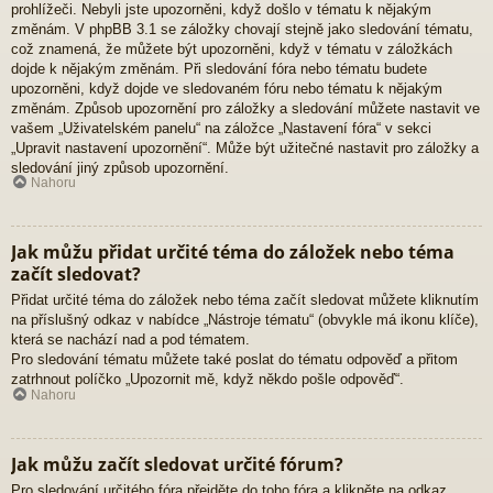
prohlížeči. Nebyli jste upozorněni, když došlo v tématu k nějakým
změnám. V phpBB 3.1 se záložky chovají stejně jako sledování tématu,
což znamená, že můžete být upozorněni, když v tématu v záložkách
dojde k nějakým změnám. Při sledování fóra nebo tématu budete
upozorněni, když dojde ve sledovaném fóru nebo tématu k nějakým
změnám. Způsob upozornění pro záložky a sledování můžete nastavit ve
vašem „Uživatelském panelu“ na záložce „Nastavení fóra“ v sekci
„Upravit nastavení upozornění“. Může být užitečné nastavit pro záložky a
sledování jiný způsob upozornění.
Nahoru
Jak můžu přidat určité téma do záložek nebo téma
začít sledovat?
Přidat určité téma do záložek nebo téma začít sledovat můžete kliknutím
na příslušný odkaz v nabídce „Nástroje tématu“ (obvykle má ikonu klíče),
která se nachází nad a pod tématem.
Pro sledování tématu můžete také poslat do tématu odpověď a přitom
zatrhnout políčko „Upozornit mě, když někdo pošle odpověď“.
Nahoru
Jak můžu začít sledovat určité fórum?
Pro sledování určitého fóra přejděte do toho fóra a klikněte na odkaz