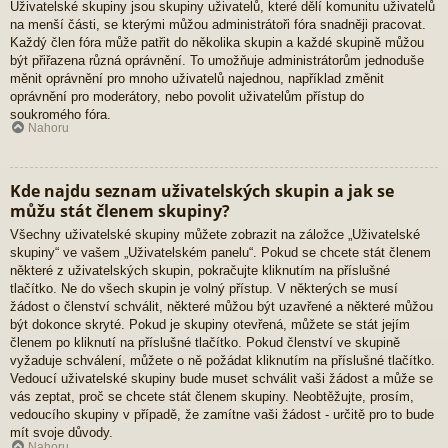
Uživatelské skupiny jsou skupiny uživatelů, které dělí komunitu uživatelů
na menší části, se kterými můžou administrátoři fóra snadněji pracovat.
Každý člen fóra může patřit do několika skupin a každé skupině můžou
být přiřazena různá oprávnění. To umožňuje administrátorům jednoduše
měnit oprávnění pro mnoho uživatelů najednou, například změnit
oprávnění pro moderátory, nebo povolit uživatelům přístup do
soukromého fóra.
Nahoru
Kde najdu seznam uživatelských skupin a jak se
můžu stát členem skupiny?
Všechny uživatelské skupiny můžete zobrazit na záložce „Uživatelské
skupiny“ ve vašem „Uživatelském panelu“. Pokud se chcete stát členem
některé z uživatelských skupin, pokračujte kliknutím na příslušné
tlačítko. Ne do všech skupin je volný přístup. V některých se musí
žádost o členství schválit, některé můžou být uzavřené a některé můžou
být dokonce skryté. Pokud je skupiny otevřená, můžete se stát jejím
členem po kliknutí na příslušné tlačítko. Pokud členství ve skupině
vyžaduje schválení, můžete o ně požádat kliknutím na příslušné tlačítko.
Vedoucí uživatelské skupiny bude muset schválit vaši žádost a může se
vás zeptat, proč se chcete stát členem skupiny. Neobtěžujte, prosím,
vedoucího skupiny v případě, že zamítne vaši žádost - určitě pro to bude
mít svoje důvody.
Nahoru