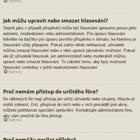
Nahoru
Jak můžu upravit nebo smazat hlasování?
Stejně jako v případě příspěvků může být hlasování upraveno pouze jeho
autorem, moderátorem nebo administrátorem. Pro úpravu hlasování
klikněte na tlačítko pro úpravu prvního příspěvku v tématu, ke kterému je
hlasování vždy připojeno. Pokud zatím nikdo nehlasoval, uživatelé
můžou smazat hlasování nebo v něm upravit jakoukoliv možnost. Pokud
ale již uživatelé hlasovali, jen administrátoři nebo moderátoři můžou
upravit nebo smazat hlasování. To zabrání tomu, aby byly možnosti
hlasování změněny v ještě neukončeném hlasování.
Nahoru
Proč nemám přístup do určitého fóra?
Do některých fór mají přístup jen určití uživatelé nebo skupiny. Abyste je
mohli zobrazit, číst, přispívat do nich nebo v nich provádět jiné akce,
můžete potřebovat speciální oprávnění. Kontaktujte administrátora fóra,
aby vám umožnil do fóra přístup.
Nahoru
Proč nemůžu posílat přílohy?