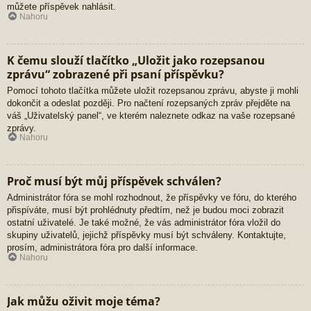
můžete příspěvek nahlásit.
Nahoru
K čemu slouží tlačítko „Uložit jako rozepsanou
zprávu“ zobrazené při psaní příspěvku?
Pomocí tohoto tlačítka můžete uložit rozepsanou zprávu, abyste ji mohli
dokončit a odeslat později. Pro načtení rozepsaných zpráv přejděte na
váš „Uživatelský panel“, ve kterém naleznete odkaz na vaše rozepsané
zprávy.
Nahoru
Proč musí být můj příspěvek schválen?
Administrátor fóra se mohl rozhodnout, že příspěvky ve fóru, do kterého
přispíváte, musí být prohlédnuty předtím, než je budou moci zobrazit
ostatní uživatelé. Je také možné, že vás administrátor fóra vložil do
skupiny uživatelů, jejichž příspěvky musí být schváleny. Kontaktujte,
prosím, administrátora fóra pro další informace.
Nahoru
Jak můžu oživit moje téma?