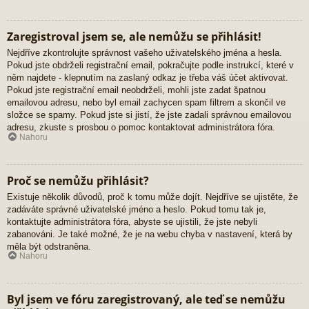
Zaregistroval jsem se, ale nemůžu se přihlásit!
Nejdříve zkontrolujte správnost vašeho uživatelského jména a hesla.
Pokud jste obdrželi registrační email, pokračujte podle instrukcí, které v
něm najdete - klepnutím na zaslaný odkaz je třeba váš účet aktivovat.
Pokud jste registrační email neobdrželi, mohli jste zadat špatnou
emailovou adresu, nebo byl email zachycen spam filtrem a skončil ve
složce se spamy. Pokud jste si jistí, že jste zadali správnou emailovou
adresu, zkuste s prosbou o pomoc kontaktovat administrátora fóra.
Nahoru
Proč se nemůžu přihlásit?
Existuje několik důvodů, proč k tomu může dojít. Nejdříve se ujistěte, že
zadáváte správné uživatelské jméno a heslo. Pokud tomu tak je,
kontaktujte administrátora fóra, abyste se ujistili, že jste nebyli
zabanováni. Je také možné, že je na webu chyba v nastavení, která by
měla být odstraněna.
Nahoru
Byl jsem ve fóru zaregistrovaný, ale teď se nemůžu