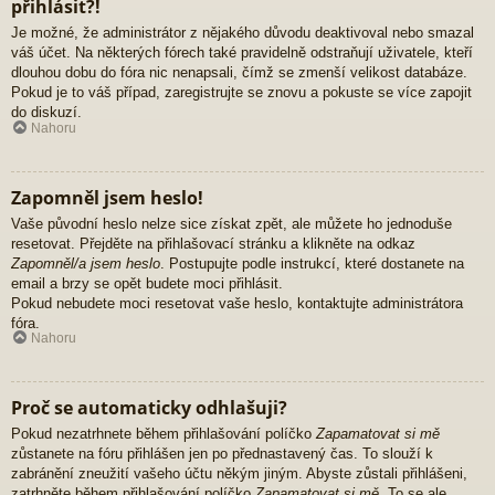
přihlásit?!
Je možné, že administrátor z nějakého důvodu deaktivoval nebo smazal
váš účet. Na některých fórech také pravidelně odstraňují uživatele, kteří
dlouhou dobu do fóra nic nenapsali, čímž se zmenší velikost databáze.
Pokud je to váš případ, zaregistrujte se znovu a pokuste se více zapojit
do diskuzí.
Nahoru
Zapomněl jsem heslo!
Vaše původní heslo nelze sice získat zpět, ale můžete ho jednoduše
resetovat. Přejděte na přihlašovací stránku a klikněte na odkaz
Zapomněl/a jsem heslo
. Postupujte podle instrukcí, které dostanete na
email a brzy se opět budete moci přihlásit.
Pokud nebudete moci resetovat vaše heslo, kontaktujte administrátora
fóra.
Nahoru
Proč se automaticky odhlašuji?
Pokud nezatrhnete během přihlašování políčko
Zapamatovat si mě
zůstanete na fóru přihlášen jen po přednastavený čas. To slouží k
zabránění zneužití vašeho účtu někým jiným. Abyste zůstali přihlášeni,
zatrhněte během přihlašování políčko
Zapamatovat si mě
. To se ale