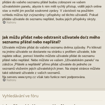
přidáni do vašeho seznamu přátel budou zobrazeni ve vašem
uživatelském panelu, abyste k nim měli rychlý přístup, viděli jejich online
stav a mohli jim posílat soukromé zprávy. V závislosti na použitém
vzhledu můžou být zvýrazněny i příspěvky od těchto uživatelů. Pokud
přidáte uživatele do seznamu nepřátel, budou jejich příspěvky skryty.
Nahoru
Jak můžu přidat nebo odstranit uživatele do/z mého
seznamu přátel nebo nepřátel?
Uživatele můžete přidat do vašeho seznamu dvěma způsoby. Po kliknutí
na jméno uživatele se dostanete na stránku s profilem uživatele, kde
najdete odkaz, pomocí kterého můžete uživatele přidat do seznamu
přátel nebo nepřátel. Nebo můžete ve vašem „Uživatelském panelu“ na
záložce „Přátelé a nepřátelé“ přímo přidat uživatele do jednoho ze
seznamů vložením jejich uživatelských jmen. Na stejné stránce můžete
také odstranit uživatele z vašich seznamů.
Na serveru www.rymy.cz však tato funkce není podporována.
Nahoru
Vyhledávání ve fóru