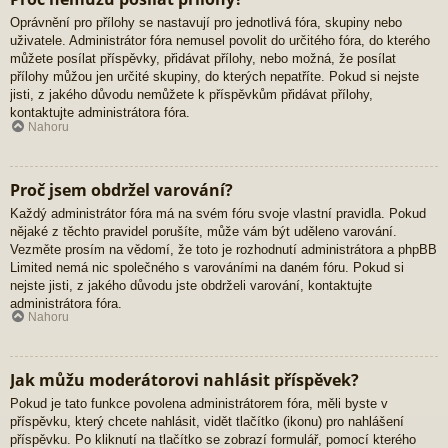
Oprávnění pro přílohy se nastavují pro jednotlivá fóra, skupiny nebo
uživatele. Administrátor fóra nemusel povolit do určitého fóra, do kterého
můžete posílat příspěvky, přidávat přílohy, nebo možná, že posílat
přílohy můžou jen určité skupiny, do kterých nepatříte. Pokud si nejste
jisti, z jakého důvodu nemůžete k příspěvkům přidávat přílohy,
kontaktujte administrátora fóra.
Nahoru
Proč jsem obdržel varování?
Každý administrátor fóra má na svém fóru svoje vlastní pravidla. Pokud
nějaké z těchto pravidel porušíte, může vám být uděleno varování.
Vezměte prosím na vědomí, že toto je rozhodnutí administrátora a phpBB
Limited nemá nic společného s varováními na daném fóru. Pokud si
nejste jisti, z jakého důvodu jste obdrželi varování, kontaktujte
administrátora fóra.
Nahoru
Jak můžu moderátorovi nahlásit příspěvek?
Pokud je tato funkce povolena administrátorem fóra, měli byste v
příspěvku, který chcete nahlásit, vidět tlačítko (ikonu) pro nahlášení
příspěvku. Po kliknutí na tlačítko se zobrazí formulář, pomocí kterého