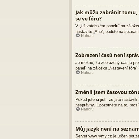
Jak můžu zabránit tomu, 
se ve fóru?
V „Uživatelském panelu“ na záložc
nastavíte „Ano“, budete na seznamu
Nahoru
Zobrazení časů není sprá
Je možné, že zobrazený čas je pro 
panel“ na záložku „Nastavení fóra“
Nahoru
Změnil jsem časovou zónu,
Pokud jste si jisti, že jste nastav
nesprávný. Upozorněte na to, prosí
Nahoru
Můj jazyk není na sezna
Server www.rymy.cz je určen pouze