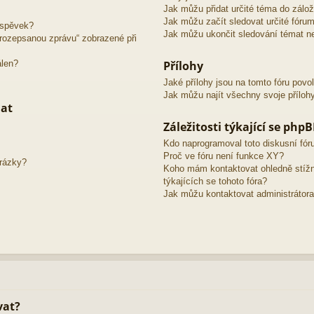
Jak můžu přidat určité téma do zálo
Jak můžu začít sledovat určité fóru
íspěvek?
Jak můžu ukončit sledování témat ne
o rozepsanou zprávu“ zobrazené při
álen?
Přílohy
Jaké přílohy jsou na tomto fóru povo
Jak můžu najít všechny svoje příloh
mat
Záležitosti týkající se php
Kdo naprogramoval toto diskusní fó
Proč ve fóru není funkce XY?
brázky?
Koho mám kontaktovat ohledně stížno
týkajících se tohoto fóra?
Jak můžu kontaktovat administrátora
vat?