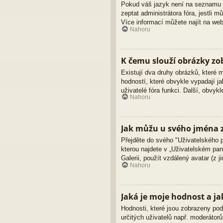
Pokud váš jazyk není na seznamu ja
zeptat administrátora fóra, jestli
Více informací můžete najít na we
Nahoru
K čemu slouží obrázky z
Existují dva druhy obrázků, které
hodností, které obvykle vypadají ja
uživatelé fóra funkci. Další, obvy
Nahoru
Jak můžu u svého jména z
Přejděte do svého "Uživatelského 
kterou najdete v „Uživatelském pane
Galerii, použít vzdálený avatar (z 
Nahoru
Jaká je moje hodnost a ja
Hodnosti, které jsou zobrazeny pod 
určitých uživatelů např. moderátor