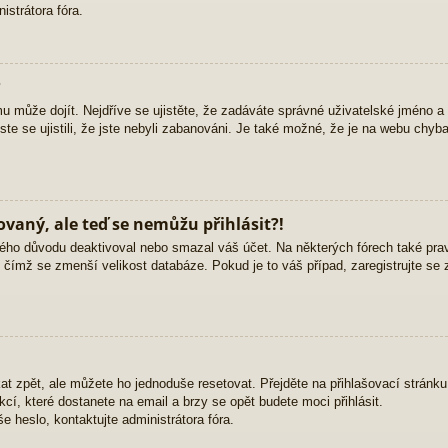
strátora fóra.
?
mu může dojít. Nejdříve se ujistěte, že zadáváte správné uživatelské jméno a
yste se ujistili, že jste nebyli zabanováni. Je také možné, že je na webu chyb
rovaný, ale teď se nemůžu přihlásit?!
ého důvodu deaktivoval nebo smazal váš účet. Na některých fórech také pravid
, čímž se zmenší velikost databáze. Pokud je to váš případ, zaregistrujte se 
at zpět, ale můžete ho jednoduše resetovat. Přejděte na přihlašovací stránk
ukcí, které dostanete na email a brzy se opět budete moci přihlásit.
 heslo, kontaktujte administrátora fóra.