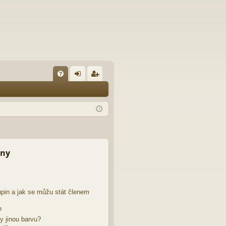
FA
řih
eg
Q
lá
ist
sit
ro
se
va
t
iny
pin a jak se můžu stát členem
?
y jinou barvu?