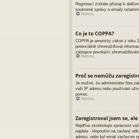
Registrací získáte přístup k dalším
soukromé zprávy a emaily ostatním
Nahoru
Co je to COPPA?
COPPA je americký zákon z roku 19
potenciálně shromažďovat informace
zástupce povolující shromažďování 
Nahoru
Proč se nemůžu zaregistr
Je možné, že administrátor fóra za
vaši IP adresu nebo používání uživ
pomoc.
Nahoru
Zaregistroval jsem se, ale
Nejdříve zkontrolujte správnost vaš
najdete - klepnutím na zaslaný odka
adresu, nebo byl email zachycen sp