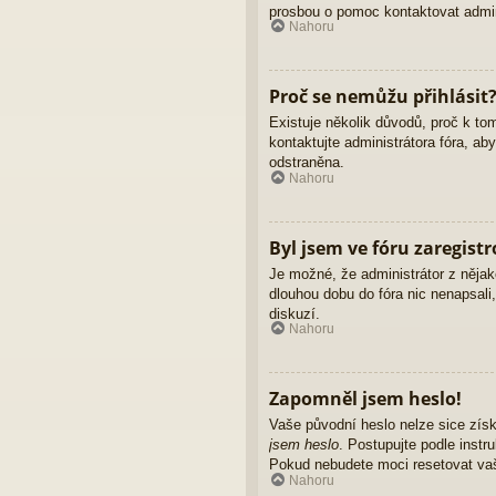
prosbou o pomoc kontaktovat admini
Nahoru
Proč se nemůžu přihlásit
Existuje několik důvodů, proč k to
kontaktujte administrátora fóra, ab
odstraněna.
Nahoru
Byl jsem ve fóru zaregist
Je možné, že administrátor z nějak
dlouhou dobu do fóra nic nenapsali
diskuzí.
Nahoru
Zapomněl jsem heslo!
Vaše původní heslo nelze sice získ
jsem heslo
. Postupujte podle instr
Pokud nebudete moci resetovat vaše
Nahoru