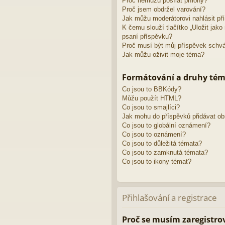
Proč nemůžu posílat přílohy?
Proč jsem obdržel varování?
Jak můžu moderátorovi nahlásit př
K čemu slouží tlačítko „Uložit jak
psaní příspěvku?
Proč musí být můj příspěvek schv
Jak můžu oživit moje téma?
Formátování a druhy té
Co jsou to BBKódy?
Můžu použít HTML?
Co jsou to smajlíci?
Jak mohu do příspěvků přidávat o
Co jsou to globální oznámení?
Co jsou to oznámení?
Co jsou to důležitá témata?
Co jsou to zamknutá témata?
Co jsou to ikony témat?
Přihlašování a registrace
Proč se musím zaregistro