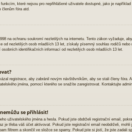
 funkcím, které nejsou pro nepřihlášené uživatele dostupné, jako je například 
 členům fóra atd.
98 na ochranu soukromí nezletilých na internetu. Tento zákon vyžaduje, ab
 od nezletilých osob mladších 13 let, získaly písemný souhlas rodičů nebo 
osobních identifikačních informací od nezletilých osob mladších 13 let.
ovat?
kázal registrace, aby zabránil novým návštěvníkům, aby se stali členy fóra. 
atelského jména, pomocí kterého se snažíte zaregistrovat. Kontaktujte admini
 nemůžu se přihlásit!
eho uživatelského jména a hesla. Pokud jste obdrželi registrační email, pokra
z je třeba váš účet aktivovat. Pokud jste registrační email neobdrželi, mohli
am filtrem a skončil ve složce se spamy. Pokud jste si jistí, že jste zadali 