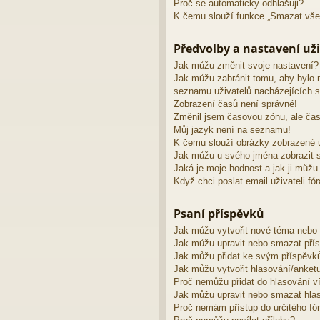
Proč se automaticky odhlašuji?
K čemu slouží funkce „Smazat vše
Předvolby a nastavení uži
Jak můžu změnit svoje nastavení?
Jak můžu zabránit tomu, aby bylo 
seznamu uživatelů nacházejících s
Zobrazení časů není správné!
Změnil jsem časovou zónu, ale čas
Můj jazyk není na seznamu!
K čemu slouží obrázky zobrazené 
Jak můžu u svého jména zobrazit s
Jaká je moje hodnost a jak ji můžu
Když chci poslat email uživateli fó
Psaní příspěvků
Jak můžu vytvořit nové téma nebo
Jak můžu upravit nebo smazat pří
Jak můžu přidat ke svým příspěvk
Jak můžu vytvořit hlasování/anket
Proč nemůžu přidat do hlasování v
Jak můžu upravit nebo smazat hla
Proč nemám přístup do určitého fó