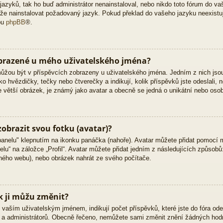
zyků, tak ho buď administrátor nenainstaloval, nebo nikdo toto fórum do vaš
 může nainstalovat požadovaný jazyk. Pokud překlad do vašeho jazyku neexistu
bu
phpBB
®.
obrazené u mého uživatelského jména?
 můžou být v příspěvcích zobrazeny u uživatelského jména. Jedním z nich jso
ko hvězdičky, tečky nebo čtverečky a indikují, kolik příspěvků jste odeslali, 
kle větší obrázek, je známý jako avatar a obecně se jedná o unikátní nebo oso
obrazit svou fotku (avatar)?
panelu" klepnutím na ikonku panáčka (nahoře). Avatar můžete přidat pomocí m
lu“ na záložce „Profil“. Avatar můžete přidat jedním z následujících způsobů:
jiného webu), nebo obrázek nahrát ze svého počítače.
k ji můžu změnit?
vaším uživatelským jménem, indikují počet příspěvků, které jste do fóra odesl
ů a administrátorů. Obecně řečeno, nemůžete sami změnit znění žádných hodn