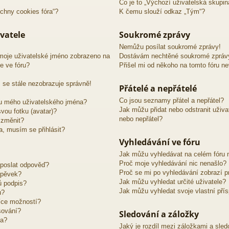
Co je to „Výchozí uživatelská skupin
chny cookies fóra“?
K čemu slouží odkaz „Tým“?
vatele
Soukromé zprávy
Nemůžu posílat soukromé zprávy!
moje uživatelské jméno zobrazeno na
Dostávám nechtěné soukromé zpráv
e ve fóru?
Přišel mi od někoho na tomto fóru n
 se stále nezobrazuje správně!
Přátelé a nepřátelé
Co jsou seznamy přátel a nepřátel?
u mého uživatelského jména?
Jak můžu přidat nebo odstranit uživ
vou fotku (avatar)?
nebo nepřátel?
 změnit?
ra, musím se přihlásit?
Vyhledávání ve fóru
Jak můžu vyhledávat na celém fóru n
Proč moje vyhledávání nic nenašlo?
 poslat odpověď?
Proč se mi po vyhledávání zobrazí p
spěvek?
Jak můžu vyhledat určité uživatele?
ů podpis?
Jak můžu vyhledat svoje vlastní pří
u?
íce možností?
sování?
Sledování a záložky
ra?
Jaký je rozdíl mezi záložkami a sle