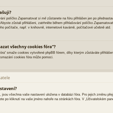
ašuji?
vání políčko
Zapamatovat si mě
zůstanete na fóru přihlášen jen po přednasta
Abyste zůstali přihlášeni, zatrhněte během přihlašování políčko
Zapamatovat
ného počítače, např. v knihovně, internetové kavárně, počítačové učebně atd.
azat všechny cookies fóra“?
ra“ smaže cookies vytvořené phpBB fórem, díky kterým zůstáváte přihlášen
 smazání cookies fóra může pomoci.
vatele
stavení?
i, jsou všechna vaše nastavení uložena v databázi fóra. Pro jejich změnu pře
ete po kliknutí na vaše jméno nahoře na stránkách fóra. V „Uživatelském pa