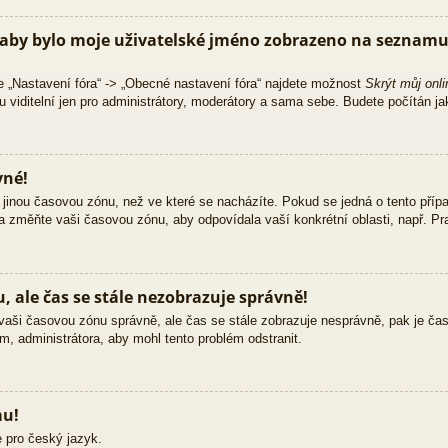
aby bylo moje uživatelské jméno zobrazeno na seznamu 
e „Nastavení fóra“ -> „Obecné nastavení fóra“ najdete možnost
Skrýt můj onli
 viditelní jen pro administrátory, moderátory a sama sebe. Budete počítán jak
vné!
jinou časovou zónu, než ve které se nacházíte. Pokud se jedná o tento přípa
 a změňte vaši časovou zónu, aby odpovídala vaší konkrétní oblasti, např. Pra
 ale čas se stále nezobrazuje správně!
ili vaši časovou zónu správně, ale čas se stále zobrazuje nesprávně, pak je č
m, administrátora, aby mohl tento problém odstranit.
mu!
 pro český jazyk.