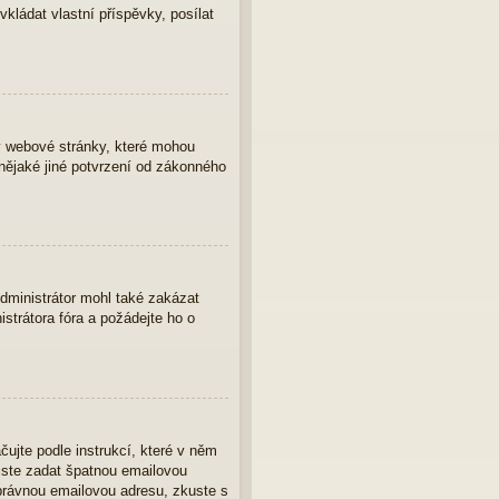
vkládat vlastní příspěvky, posílat
y webové stránky, které mohou
nějaké jiné potvrzení od zákonného
Administrátor mohl také zakázat
strátora fóra a požádejte ho o
čujte podle instrukcí, které v něm
 jste zadat špatnou emailovou
správnou emailovou adresu, zkuste s