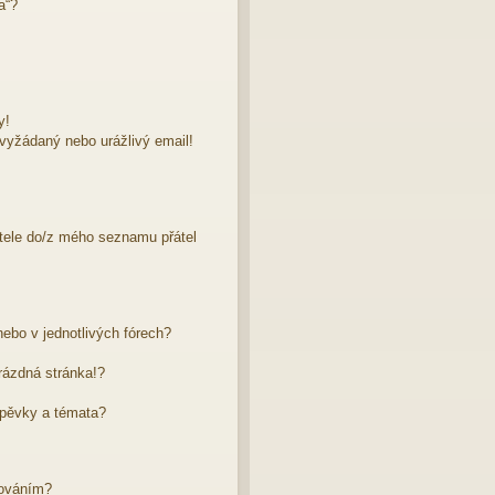
a“?
y!
evyžádaný nebo urážlivý email!
atele do/z mého seznamu přátel
ebo v jednotlivých fórech?
rázdná stránka!?
spěvky a témata?
dováním?