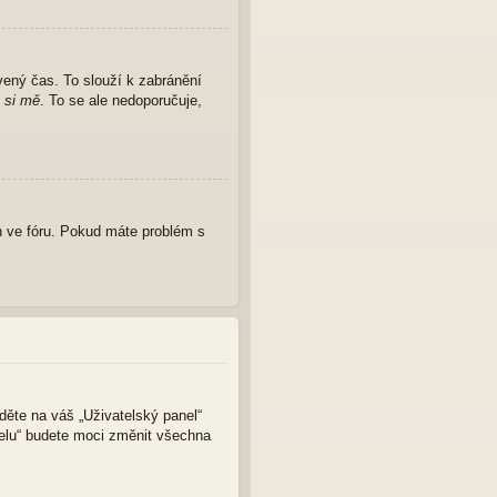
vený čas. To slouží k zabránění
 si mě
. To se ale nedoporučuje,
 ve fóru. Pokud máte problém s
jděte na váš „Uživatelský panel“
nelu“ budete moci změnit všechna