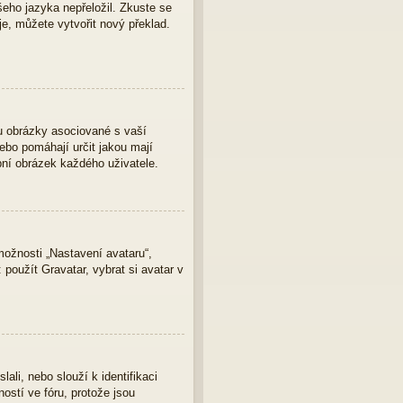
eho jazyka nepřeložil. Zkuste se
je, můžete vytvořit nový překlad.
u obrázky asociované s vaší
nebo pomáhají určit jakou mají
bní obrázek každého uživatele.
ožnosti „Nastavení avataru“,
 použít Gravatar, vybrat si avatar v
ali, nebo slouží k identifikaci
ostí ve fóru, protože jsou