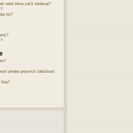
žek nebo téma začít sledovat?
m?
bo fór?
leny?
y?
BB
rum?
sti a/nebo právních záležitostí
 fóra?