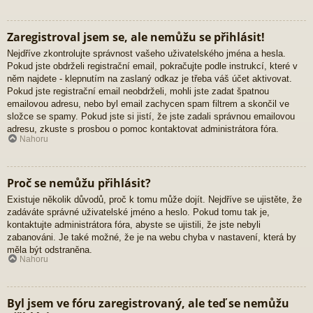
Zaregistroval jsem se, ale nemůžu se přihlásit!
Nejdříve zkontrolujte správnost vašeho uživatelského jména a hesla.
Pokud jste obdrželi registrační email, pokračujte podle instrukcí, které v
něm najdete - klepnutím na zaslaný odkaz je třeba váš účet aktivovat.
Pokud jste registrační email neobdrželi, mohli jste zadat špatnou
emailovou adresu, nebo byl email zachycen spam filtrem a skončil ve
složce se spamy. Pokud jste si jistí, že jste zadali správnou emailovou
adresu, zkuste s prosbou o pomoc kontaktovat administrátora fóra.
Nahoru
Proč se nemůžu přihlásit?
Existuje několik důvodů, proč k tomu může dojít. Nejdříve se ujistěte, že
zadáváte správné uživatelské jméno a heslo. Pokud tomu tak je,
kontaktujte administrátora fóra, abyste se ujistili, že jste nebyli
zabanováni. Je také možné, že je na webu chyba v nastavení, která by
měla být odstraněna.
Nahoru
Byl jsem ve fóru zaregistrovaný, ale teď se nemůžu