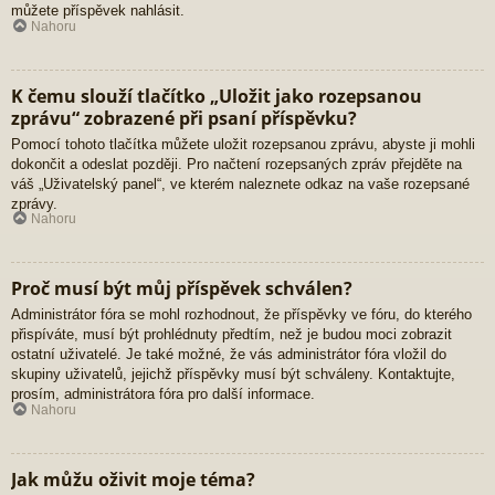
můžete příspěvek nahlásit.
Nahoru
K čemu slouží tlačítko „Uložit jako rozepsanou
zprávu“ zobrazené při psaní příspěvku?
Pomocí tohoto tlačítka můžete uložit rozepsanou zprávu, abyste ji mohli
dokončit a odeslat později. Pro načtení rozepsaných zpráv přejděte na
váš „Uživatelský panel“, ve kterém naleznete odkaz na vaše rozepsané
zprávy.
Nahoru
Proč musí být můj příspěvek schválen?
Administrátor fóra se mohl rozhodnout, že příspěvky ve fóru, do kterého
přispíváte, musí být prohlédnuty předtím, než je budou moci zobrazit
ostatní uživatelé. Je také možné, že vás administrátor fóra vložil do
skupiny uživatelů, jejichž příspěvky musí být schváleny. Kontaktujte,
prosím, administrátora fóra pro další informace.
Nahoru
Jak můžu oživit moje téma?