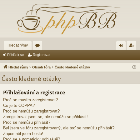
Hledat rýmy
ór
řih
eg
Přihlásit se
Registrovat
a
lá
ist
Hledat rýmy
Obsah fóra
Často kladené otázky
sit
ro
Často kladené otázky
se
va
Přihlašování a registrace
t
Proč se musím zaregistrovat?
Co je to COPPA?
Proč se nemůžu zaregistrovat?
Zaregistroval jsem se, ale nemůžu se přihlásit!
Proč se nemůžu přihlásit?
Byl jsem ve fóru zaregistrovaný, ale teď se nemůžu přihlásit?!
Zapomněl jsem heslo!
Proč se automaticky odhlašuji?