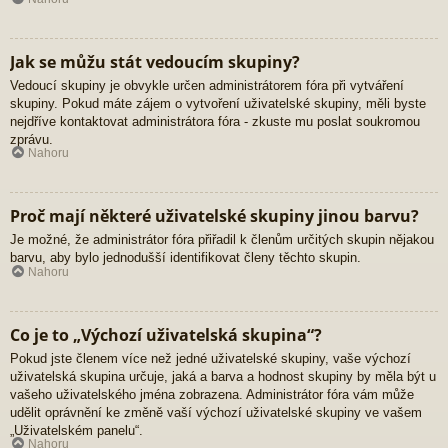
Jak se můžu stát vedoucím skupiny?
Vedoucí skupiny je obvykle určen administrátorem fóra při vytváření
skupiny. Pokud máte zájem o vytvoření uživatelské skupiny, měli byste
nejdříve kontaktovat administrátora fóra - zkuste mu poslat soukromou
zprávu.
Nahoru
Proč mají některé uživatelské skupiny jinou barvu?
Je možné, že administrátor fóra přiřadil k členům určitých skupin nějakou
barvu, aby bylo jednodušší identifikovat členy těchto skupin.
Nahoru
Co je to „Výchozí uživatelská skupina“?
Pokud jste členem více než jedné uživatelské skupiny, vaše výchozí
uživatelská skupina určuje, jaká a barva a hodnost skupiny by měla být u
vašeho uživatelského jména zobrazena. Administrátor fóra vám může
udělit oprávnění ke změně vaší výchozí uživatelské skupiny ve vašem
„Uživatelském panelu“.
Nahoru