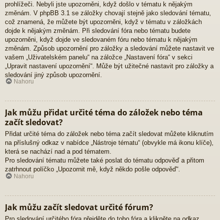
prohlížeči. Nebyli jste upozorněni, když došlo v tématu k nějakým
změnám. V phpBB 3.1 se záložky chovají stejně jako sledování tématu,
což znamená, že můžete být upozorněni, když v tématu v záložkách
dojde k nějakým změnám. Při sledování fóra nebo tématu budete
upozorněni, když dojde ve sledovaném fóru nebo tématu k nějakým
změnám. Způsob upozornění pro záložky a sledování můžete nastavit ve
vašem „Uživatelském panelu“ na záložce „Nastavení fóra“ v sekci
„Upravit nastavení upozornění“. Může být užitečné nastavit pro záložky a
sledování jiný způsob upozornění.
Nahoru
Jak můžu přidat určité téma do záložek nebo téma
začít sledovat?
Přidat určité téma do záložek nebo téma začít sledovat můžete kliknutím
na příslušný odkaz v nabídce „Nástroje tématu“ (obvykle má ikonu klíče),
která se nachází nad a pod tématem.
Pro sledování tématu můžete také poslat do tématu odpověď a přitom
zatrhnout políčko „Upozornit mě, když někdo pošle odpověď“.
Nahoru
Jak můžu začít sledovat určité fórum?
Pro sledování určitého fóra přejděte do toho fóra a klikněte na odkaz