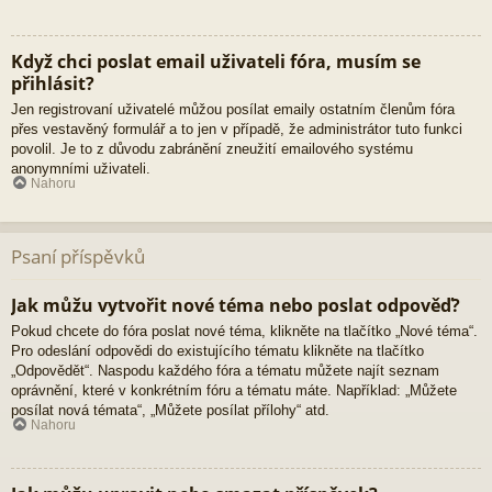
Když chci poslat email uživateli fóra, musím se
přihlásit?
Jen registrovaní uživatelé můžou posílat emaily ostatním členům fóra
přes vestavěný formulář a to jen v případě, že administrátor tuto funkci
povolil. Je to z důvodu zabránění zneužití emailového systému
anonymními uživateli.
Nahoru
Psaní příspěvků
Jak můžu vytvořit nové téma nebo poslat odpověď?
Pokud chcete do fóra poslat nové téma, klikněte na tlačítko „Nové téma“.
Pro odeslání odpovědi do existujícího tématu klikněte na tlačítko
„Odpovědět“. Naspodu každého fóra a tématu můžete najít seznam
oprávnění, které v konkrétním fóru a tématu máte. Například: „Můžete
posílat nová témata“, „Můžete posílat přílohy“ atd.
Nahoru