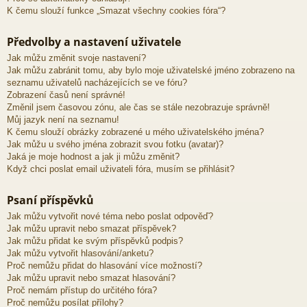
K čemu slouží funkce „Smazat všechny cookies fóra“?
Předvolby a nastavení uživatele
Jak můžu změnit svoje nastavení?
Jak můžu zabránit tomu, aby bylo moje uživatelské jméno zobrazeno na
seznamu uživatelů nacházejících se ve fóru?
Zobrazení časů není správné!
Změnil jsem časovou zónu, ale čas se stále nezobrazuje správně!
Můj jazyk není na seznamu!
K čemu slouží obrázky zobrazené u mého uživatelského jména?
Jak můžu u svého jména zobrazit svou fotku (avatar)?
Jaká je moje hodnost a jak ji můžu změnit?
Když chci poslat email uživateli fóra, musím se přihlásit?
Psaní příspěvků
Jak můžu vytvořit nové téma nebo poslat odpověď?
Jak můžu upravit nebo smazat příspěvek?
Jak můžu přidat ke svým příspěvků podpis?
Jak můžu vytvořit hlasování/anketu?
Proč nemůžu přidat do hlasování více možností?
Jak můžu upravit nebo smazat hlasování?
Proč nemám přístup do určitého fóra?
Proč nemůžu posílat přílohy?