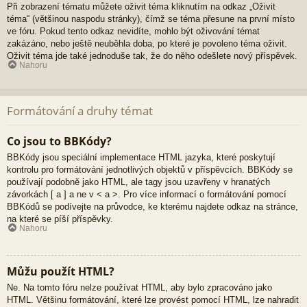
Při zobrazení tématu můžete oživit téma kliknutím na odkaz „Oživit
téma“ (většinou naspodu stránky), čímž se téma přesune na první místo
ve fóru. Pokud tento odkaz nevidíte, mohlo být oživování témat
zakázáno, nebo ještě neuběhla doba, po které je povoleno téma oživit.
Oživit téma jde také jednoduše tak, že do něho odešlete nový příspěvek.
Nahoru
Formátování a druhy témat
Co jsou to BBKódy?
BBKódy jsou speciální implementace HTML jazyka, které poskytují
kontrolu pro formátování jednotlivých objektů v příspěvcích. BBKódy se
používají podobně jako HTML, ale tagy jsou uzavřeny v hranatých
závorkách [ a ] a ne v < a >. Pro více informací o formátování pomocí
BBKódů se podívejte na průvodce, ke kterému najdete odkaz na stránce,
na které se píší příspěvky.
Nahoru
Můžu použít HTML?
Ne. Na tomto fóru nelze používat HTML, aby bylo zpracováno jako
HTML. Většinu formátování, které lze provést pomocí HTML, lze nahradit