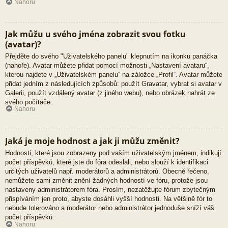
Nahoru
Jak můžu u svého jména zobrazit svou fotku
(avatar)?
Přejděte do svého "Uživatelského panelu" klepnutím na ikonku panáčka
(nahoře). Avatar můžete přidat pomocí možnosti „Nastavení avataru“,
kterou najdete v „Uživatelském panelu“ na záložce „Profil“. Avatar můžete
přidat jedním z následujících způsobů: použít Gravatar, vybrat si avatar v
Galerii, použít vzdálený avatar (z jiného webu), nebo obrázek nahrát ze
svého počítače.
Nahoru
Jaká je moje hodnost a jak ji můžu změnit?
Hodnosti, které jsou zobrazeny pod vaším uživatelským jménem, indikují
počet příspěvků, které jste do fóra odeslali, nebo slouží k identifikaci
určitých uživatelů např. moderátorů a administrátorů. Obecně řečeno,
nemůžete sami změnit znění žádných hodností ve fóru, protože jsou
nastaveny administrátorem fóra. Prosím, nezatěžujte fórum zbytečným
přispíváním jen proto, abyste dosáhli vyšší hodnosti. Na většině fór to
nebude tolerováno a moderátor nebo administrátor jednoduše sníží váš
počet příspěvků.
Nahoru