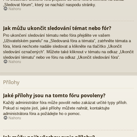
„Sledovat fórum“, který se nachází naspodu stránky.
Nahoru
Jak můžu ukončit sledování témat nebo fór?
Pro ukončení sledování tématu nebo fóra přejděte ve vašem
„Uživatelském panelu“ na „Sledovaná fóra a témata“, zatrhněte témata a
fóra, která nechcete nadále sledovat a klikněte na tlačítko „Ukončit
sledování označených“. Můžete také kliknout v tématu na odkaz „Ukončit
sledování tématu“ nebo ve fóru na odkaz „Ukončit sledování fóra“.
Nahoru
Přílohy
Jaké přílohy jsou na tomto fóru povoleny?
Každý administrátor fóra může povolit nebo zakázat určité typy příloh.
Pokud si nejste jisti, jaké přílohy můžete nahrát, kontaktujte
administrátora fóra a požádejte ho o pomoc.
Nahoru