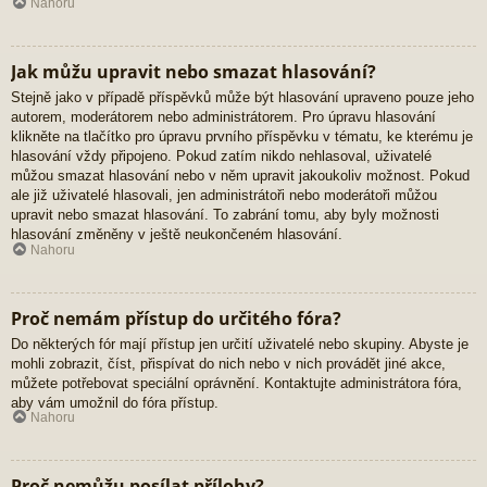
Nahoru
Jak můžu upravit nebo smazat hlasování?
Stejně jako v případě příspěvků může být hlasování upraveno pouze jeho
autorem, moderátorem nebo administrátorem. Pro úpravu hlasování
klikněte na tlačítko pro úpravu prvního příspěvku v tématu, ke kterému je
hlasování vždy připojeno. Pokud zatím nikdo nehlasoval, uživatelé
můžou smazat hlasování nebo v něm upravit jakoukoliv možnost. Pokud
ale již uživatelé hlasovali, jen administrátoři nebo moderátoři můžou
upravit nebo smazat hlasování. To zabrání tomu, aby byly možnosti
hlasování změněny v ještě neukončeném hlasování.
Nahoru
Proč nemám přístup do určitého fóra?
Do některých fór mají přístup jen určití uživatelé nebo skupiny. Abyste je
mohli zobrazit, číst, přispívat do nich nebo v nich provádět jiné akce,
můžete potřebovat speciální oprávnění. Kontaktujte administrátora fóra,
aby vám umožnil do fóra přístup.
Nahoru
Proč nemůžu posílat přílohy?