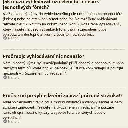
Jak můžu vyhledávat na celém fóru nebo v
jednotlivých fórech?
Vložte hledaný výraz do vyhledávacího pole umístěného na obsahu fóra
(indexu) nebo na stránkách témat nebo fór. Na rozšířené vyhledávání
můžete přejít kliknutím na odkaz (nebo ikonu) „Rozšířené vyhledávání“,
který najdete na všech stránkách fóra. Jakým způsobem bude
vyhledávání dostupné závisí na použitém vzhledu fóra.
Nahoru
Proč moje vyhledávání nic nenašlo?
Vámi hledaný výraz byl pravděpodobně příliš obecný a obsahoval mnoho
běžných termínů, které phpBB neindexuje. Buďte konkrétnější a použijte
možnosti v „Rozšířeném vyhledávání“.
Nahoru
Proč se mi po vyhledávání zobrazí prázdná stránka!?
Vaše vyhledávání vrátilo příliš mnoho výsledků a webový server je nebyl
schopen zpracovat. Přejděte na „Rozšířené vyhledávání“ a použijte
konkrétnější hledané výrazy a vyberte fóra, ve kterých budete
vyhledávat.
Nahoru