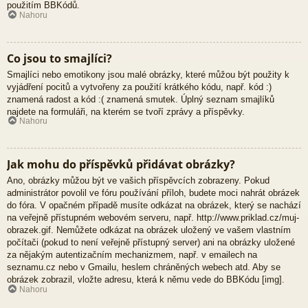
použitím BBKódů.
Nahoru
Co jsou to smajlíci?
Smajlíci nebo emotikony jsou malé obrázky, které můžou být použity k
vyjádření pocitů a vytvořeny za použití krátkého kódu, např. kód :)
znamená radost a kód :( znamená smutek. Úplný seznam smajlíků
najdete na formuláři, na kterém se tvoří zprávy a příspěvky.
Nahoru
Jak mohu do příspěvků přidávat obrázky?
Ano, obrázky můžou být ve vašich příspěvcích zobrazeny. Pokud
administrátor povolil ve fóru používání příloh, budete moci nahrát obrázek
do fóra. V opačném případě musíte odkázat na obrázek, který se nachází
na veřejně přístupném webovém serveru, např. http://www.priklad.cz/muj-
obrazek.gif. Nemůžete odkázat na obrázek uložený ve vašem vlastním
počítači (pokud to není veřejně přístupný server) ani na obrázky uložené
za nějakým autentizačním mechanizmem, např. v emailech na
seznamu.cz nebo v Gmailu, heslem chráněných webech atd. Aby se
obrázek zobrazil, vložte adresu, která k němu vede do BBKódu [img].
Nahoru