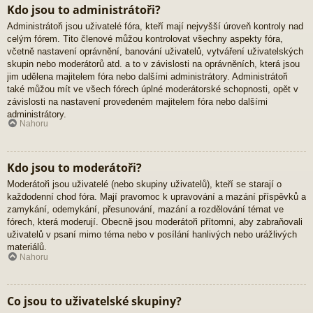
Kdo jsou to administrátoři?
Administrátoři jsou uživatelé fóra, kteří mají nejvyšší úroveň kontroly nad
celým fórem. Tito členové můžou kontrolovat všechny aspekty fóra,
včetně nastavení oprávnění, banování uživatelů, vytváření uživatelských
skupin nebo moderátorů atd. a to v závislosti na oprávněních, která jsou
jim udělena majitelem fóra nebo dalšími administrátory. Administrátoři
také můžou mít ve všech fórech úplné moderátorské schopnosti, opět v
závislosti na nastavení provedeném majitelem fóra nebo dalšími
administrátory.
Nahoru
Kdo jsou to moderátoři?
Moderátoři jsou uživatelé (nebo skupiny uživatelů), kteří se starají o
každodenní chod fóra. Mají pravomoc k upravování a mazání příspěvků a
zamykání, odemykání, přesunování, mazání a rozdělování témat ve
fórech, která moderují. Obecně jsou moderátoři přítomni, aby zabraňovali
uživatelů v psaní mimo téma nebo v posílání hanlivých nebo urážlivých
materiálů.
Nahoru
Co jsou to uživatelské skupiny?