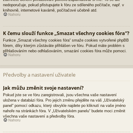
nedoporučuje, pokud přistupujete k fóru ze sdíleného počítače, např. v
knihovně, internetové kavárně, počítačové učebně atd.
Nahoru
K čemu slouží funkce „Smazat všechny cookies fóra“?
Funkce „Smazat všechny cookies fóra“ smaže cookies vytvořené phpBB
fórem, díky kterým zůstáváte přihlášen ve fóru. Pokud máte problém s
přihlašováním nebo odhlašováním, smazání cookies fóra může pomoci.
Nahoru
Předvolby a nastavení uživatele
Jak můžu změnit svoje nastavení?
Pokud jste se ve fóru zaregistrovali, jsou všechna vaše nastavení
uložena v databázi fóra. Pro jejich změnu přejděte na váš „Uživatelský
panel“ pomocí odkazu, který obvykle najdete po kliknutí na vaše jméno
nahoře na stránkách fóra. V „Uživatelském panelu“ budete moci změnit
všechna vaše nastavení a předvolby fóra.
Nahoru