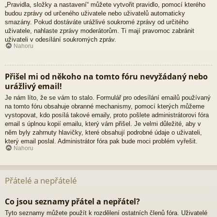
„Pravidla, složky a nastavení“ můžete vytvořit pravidlo, pomocí kterého
budou zprávy od určeného uživatele nebo uživatelů automaticky
smazány. Pokud dostáváte urážlivé soukromé zprávy od určitého
uživatele, nahlaste zprávy moderátorům. Ti mají pravomoc zabránit
uživateli v odesílání soukromých zpráv.
Nahoru
Přišel mi od někoho na tomto fóru nevyžádaný nebo
urážlivý email!
Je nám líto, že se vám to stalo. Formulář pro odesílání emailů používaný
na tomto fóru obsahuje obranné mechanismy, pomocí kterých můžeme
vystopovat, kdo posílá takové emaily, proto pošlete administrátorovi fóra
email s úplnou kopií emailu, který vám přišel. Je velmi důležité, aby v
něm byly zahrnuty hlavičky, které obsahují podrobné údaje o uživateli,
který email poslal. Administrátor fóra pak bude moci problém vyřešit.
Nahoru
Přátelé a nepřátelé
Co jsou seznamy přátel a nepřátel?
Tyto seznamy můžete použít k rozdělení ostatních členů fóra. Uživatelé