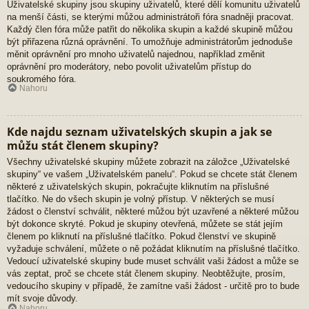
Uživatelské skupiny jsou skupiny uživatelů, které dělí komunitu uživatelů
na menší části, se kterými můžou administrátoři fóra snadněji pracovat.
Každý člen fóra může patřit do několika skupin a každé skupině můžou
být přiřazena různá oprávnění. To umožňuje administrátorům jednoduše
měnit oprávnění pro mnoho uživatelů najednou, například změnit
oprávnění pro moderátory, nebo povolit uživatelům přístup do
soukromého fóra.
Nahoru
Kde najdu seznam uživatelských skupin a jak se
můžu stát členem skupiny?
Všechny uživatelské skupiny můžete zobrazit na záložce „Uživatelské
skupiny“ ve vašem „Uživatelském panelu“. Pokud se chcete stát členem
některé z uživatelských skupin, pokračujte kliknutím na příslušné
tlačítko. Ne do všech skupin je volný přístup. V některých se musí
žádost o členství schválit, některé můžou být uzavřené a některé můžou
být dokonce skryté. Pokud je skupiny otevřená, můžete se stát jejím
členem po kliknutí na příslušné tlačítko. Pokud členství ve skupině
vyžaduje schválení, můžete o ně požádat kliknutím na příslušné tlačítko.
Vedoucí uživatelské skupiny bude muset schválit vaši žádost a může se
vás zeptat, proč se chcete stát členem skupiny. Neobtěžujte, prosím,
vedoucího skupiny v případě, že zamítne vaši žádost - určitě pro to bude
mít svoje důvody.
Nahoru