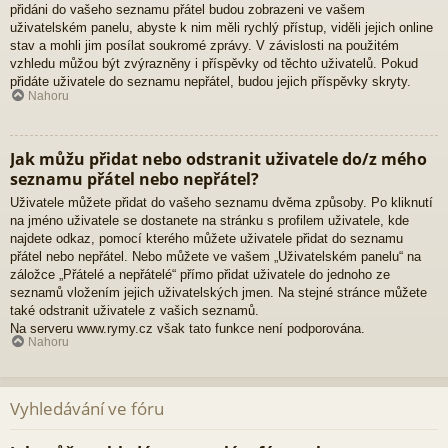
přidáni do vašeho seznamu přátel budou zobrazeni ve vašem
uživatelském panelu, abyste k nim měli rychlý přístup, viděli jejich online
stav a mohli jim posílat soukromé zprávy. V závislosti na použitém
vzhledu můžou být zvýrazněny i příspěvky od těchto uživatelů. Pokud
přidáte uživatele do seznamu nepřátel, budou jejich příspěvky skryty.
Nahoru
Jak můžu přidat nebo odstranit uživatele do/z mého
seznamu přátel nebo nepřátel?
Uživatele můžete přidat do vašeho seznamu dvěma způsoby. Po kliknutí
na jméno uživatele se dostanete na stránku s profilem uživatele, kde
najdete odkaz, pomocí kterého můžete uživatele přidat do seznamu
přátel nebo nepřátel. Nebo můžete ve vašem „Uživatelském panelu“ na
záložce „Přátelé a nepřátelé“ přímo přidat uživatele do jednoho ze
seznamů vložením jejich uživatelských jmen. Na stejné stránce můžete
také odstranit uživatele z vašich seznamů.
Na serveru www.rymy.cz však tato funkce není podporována.
Nahoru
Vyhledávání ve fóru