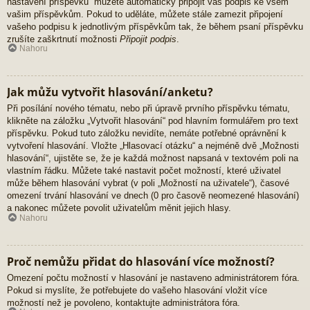
nastavení příspěvků“ můžete automaticky připojit váš podpis ke všem
vašim příspěvkům. Pokud to uděláte, můžete stále zamezit připojení
vašeho podpisu k jednotlivým příspěvkům tak, že během psaní příspěvku
zrušíte zaškrtnutí možnosti
Připojit podpis
.
Nahoru
Jak můžu vytvořit hlasování/anketu?
Při posílání nového tématu, nebo při úpravě prvního příspěvku tématu,
klikněte na záložku „Vytvořit hlasování“ pod hlavním formulářem pro text
příspěvku. Pokud tuto záložku nevidíte, nemáte potřebné oprávnění k
vytvoření hlasování. Vložte „Hlasovací otázku“ a nejméně dvě „Možnosti
hlasování“, ujistěte se, že je každá možnost napsaná v textovém poli na
vlastním řádku. Můžete také nastavit počet možností, které uživatel
může během hlasování vybrat (v poli „Možností na uživatele“), časové
omezení trvání hlasování ve dnech (0 pro časově neomezené hlasování)
a nakonec můžete povolit uživatelům měnit jejich hlasy.
Nahoru
Proč nemůžu přidat do hlasování více možností?
Omezení počtu možností v hlasování je nastaveno administrátorem fóra.
Pokud si myslíte, že potřebujete do vašeho hlasování vložit více
možností než je povoleno, kontaktujte administrátora fóra.