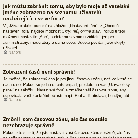
Jak můžu zabránit tomu, aby bylo moje uživatelské
jméno zobrazeno na seznamu uživatelů
nacházejících se ve fóru?
V „Uživatelském panelu“ na záložce „Nastavení fóra“ -> „Obecné
nastavení fóra“ najdete možnost
Skrýt můj online stav
. Pokud u této
možnosti nastavíte „Ano“, budete na seznamu viditelní jen pro
administrátory, moderátory a sama sebe. Budete počítán jako skrytý
uživatel.
Nahoru
Zobrazení časů není správné!
Je možné, že zobrazený čas je pro jinou časovou zónu, než ve které se
nacházíte. Pokud se jedná o tento případ, přejděte na váš „Uživatelský
panel“ na záložku „Nastavení fóra“ a změňte vaši časovou zónu, aby
odpovídala vaší konkrétní oblasti, např. Praha, Bratislava, Londýn, atd.
Nahoru
Změnil jsem časovou zónu, ale čas se stále
nezobrazuje správně!
Pokud jste si jisti, že jste nastavili vaši časovou zónu správně, ale čas