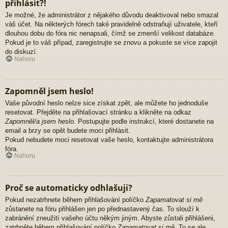
přihlásit?!
Je možné, že administrátor z nějakého důvodu deaktivoval nebo smazal
váš účet. Na některých fórech také pravidelně odstraňují uživatele, kteří
dlouhou dobu do fóra nic nenapsali, čímž se zmenší velikost databáze.
Pokud je to váš případ, zaregistrujte se znovu a pokuste se více zapojit
do diskuzí.
Nahoru
Zapomněl jsem heslo!
Vaše původní heslo nelze sice získat zpět, ale můžete ho jednoduše
resetovat. Přejděte na přihlašovací stránku a klikněte na odkaz
Zapomněl/a jsem heslo
. Postupujte podle instrukcí, které dostanete na
email a brzy se opět budete moci přihlásit.
Pokud nebudete moci resetovat vaše heslo, kontaktujte administrátora
fóra.
Nahoru
Proč se automaticky odhlašuji?
Pokud nezatrhnete během přihlašování políčko
Zapamatovat si mě
zůstanete na fóru přihlášen jen po přednastavený čas. To slouží k
zabránění zneužití vašeho účtu někým jiným. Abyste zůstali přihlášeni,
zatrhněte během přihlašování políčko
Zapamatovat si mě
. To se ale