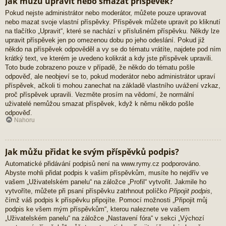
Jak můžu upravit nebo smazat příspěvek?
Pokud nejste administrátor nebo moderátor, můžete pouze upravovat
nebo mazat svoje vlastní příspěvky. Příspěvek můžete upravit po kliknutí
na tlačítko „Upravit“, které se nachází v příslušném příspěvku. Někdy lze
upravit příspěvek jen po omezenou dobu po jeho odeslání. Pokud již
někdo na příspěvek odpověděl a vy se do tématu vrátíte, najdete pod ním
krátký text, ve kterém je uvedeno kolikrát a kdy jste příspěvek upravili.
Toto bude zobrazeno pouze v případě, že někdo do tématu pošle
odpověď, ale neobjeví se to, pokud moderátor nebo administrátor upraví
příspěvek, ačkoli ti mohou zanechat na základě vlastního uvážení vzkaz,
proč příspěvek upravili. Vezměte prosím na vědomí, že normální
uživatelé nemůžou smazat příspěvek, když k němu někdo pošle
odpověď.
Nahoru
Jak můžu přidat ke svým příspěvků podpis?
Automatické přidávání podpisů není na www.rymy.cz podporováno.
Abyste mohli přidat podpis k vašim příspěvkům, musíte ho nejdřív ve
vašem „Uživatelském panelu“ na záložce „Profil“ vytvořit. Jakmile ho
vytvoříte, můžete při psaní příspěvku zatrhnout políčko
Připojit podpis
,
čímž váš podpis k příspěvku připojíte. Pomocí možnosti „Připojit můj
podpis ke všem mým příspěvkům“, kterou naleznete ve vašem
„Uživatelském panelu“ na záložce „Nastavení fóra“ v sekci „Výchozí