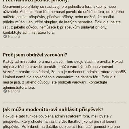
Oprávnění pro přílohy se nastavují pro jednotlivá fóra, skupiny nebo
uživatele. Administrátor fóra nemusel povolit do určitého fóra, do kterého
můžete posílat příspěvky, přidávat přílohy, nebo možná, že posílat
přílohy můžou jen určité skupiny, do kterých nepatříte. Pokud si nejste
jisti, z jakého důvodu nemůžete k příspěvkům přidávat přílohy,
kontaktujte administrátora fóra.
Nahoru
Proč jsem obdržel varování?
Každý administrátor fóra má na svém fóru svoje vlastní pravidla. Pokud
nějaké z těchto pravidel porušíte, může vám být uděleno varování.
Vezměte prosím na vědomí, že toto je rozhodnutí administrátora a phpBB
Limited nemá nic společného s varováními na daném fóru. Pokud si
nejste jisti, z jakého důvodu jste obdrželi varování, kontaktujte
administrátora fóra.
Nahoru
Jak můžu moderátorovi nahlásit příspěvek?
Pokud je tato funkce povolena administrátorem fóra, měli byste v
příspěvku, který chcete nahlásit, vidět tlačítko (ikonu) pro nahlášení
příspěvku. Po kliknutí na tlačítko se zobrazí formulář, pomocí kterého