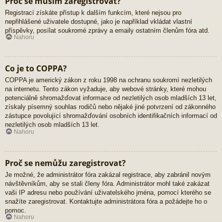
Proč se musím zaregistrovat?
Registrací získáte přístup k dalším funkcím, které nejsou pro
nepřihlášené uživatele dostupné, jako je například vkládat vlastní
příspěvky, posílat soukromé zprávy a emaily ostatním členům fóra atd.
Nahoru
Co je to COPPA?
COPPA je americký zákon z roku 1998 na ochranu soukromí nezletilých
na internetu. Tento zákon vyžaduje, aby webové stránky, které mohou
potenciálně shromažďovat informace od nezletilých osob mladších 13 let,
získaly písemný souhlas rodičů nebo nějaké jiné potvrzení od zákonného
zástupce povolující shromažďování osobních identifikačních informací od
nezletilých osob mladších 13 let.
Nahoru
Proč se nemůžu zaregistrovat?
Je možné, že administrátor fóra zakázal registrace, aby zabránil novým
návštěvníkům, aby se stali členy fóra. Administrátor mohl také zakázat
vaši IP adresu nebo používání uživatelského jména, pomocí kterého se
snažíte zaregistrovat. Kontaktujte administrátora fóra a požádejte ho o
pomoc.
Nahoru