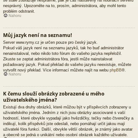
se stále zobrazuje nesprávně, pak je čas nastavený na hodinách serveru
nesprávný. Upozorněte na to, prosím, administrátora, aby mohl tento
problém odstranit.
Nahoru
Můj jazyk není na seznamu!
Server www.rymy.cz je určen pouze pro český jazyk.
Pokud váš jazyk není na seznamu jazyků, tak ho buď administrátor
nenainstaloval, nebo nikdo toto fórum do vašeho jazyka nepřeložil.
Zkuste se zeptat administrátora fóra, jestli může nainstalovat
požadovaný jazyk. Pokud překlad do vašeho jazyku neexistuje, můžete
vytvořit nový překlad. Více informací můžete najít na webu
phpBB
®.
Nahoru
K čemu slouží obrázky zobrazené u mého
uživatelského jména?
Existují dva druhy obrázků, které můžou být v příspěvcích zobrazeny u
uživatelského jména. Jedním z nich jsou obrázky asociované s vaší
hodností, které obvykle vypadají jako hvězdičky, tečky nebo čtverečky a
indikují, kolik příspěvků jste odeslali, nebo pomáhají určit jakou mají
uživatelé fóra funkci. Další, obvykle větší obrázek, je známý jako avatar
a obecně se jedná o unikátní nebo osobní obrázek každého uživatele.